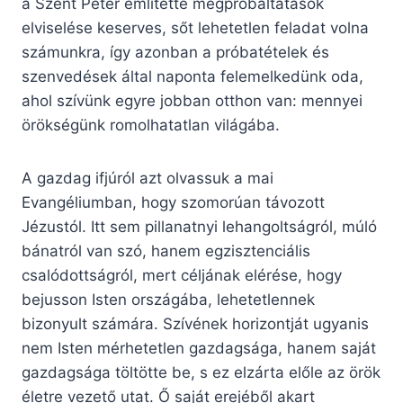
a Szent Péter említette megpróbáltatások
elviselése keserves, sőt lehetetlen feladat volna
számunkra, így azonban a próbatételek és
szenvedések által naponta felemelkedünk oda,
ahol szívünk egyre jobban otthon van: mennyei
örökségünk romolhatatlan világába.
A gazdag ifjúról azt olvassuk a mai
Evangéliumban, hogy szomorúan távozott
Jézustól. Itt sem pillanatnyi lehangoltságról, múló
bánatról van szó, hanem egzisztenciális
csalódottságról, mert céljának elérése, hogy
bejusson Isten országába, lehetetlennek
bizonyult számára. Szívének horizontját ugyanis
nem Isten mérhetetlen gazdagsága, hanem saját
gazdagsága töltötte be, s ez elzárta előle az örök
életre vezető utat. Ő saját erejéből akart