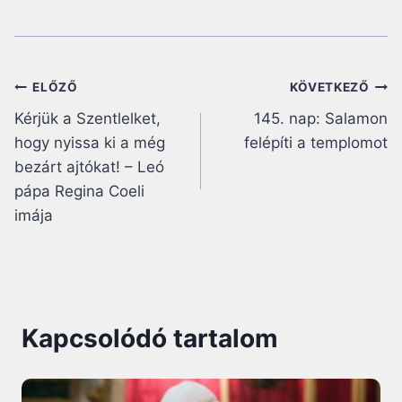
Bejegyzés
ELŐZŐ
KÖVETKEZŐ
Kérjük a Szentlelket,
145. nap: Salamon
navigáció
hogy nyissa ki a még
felépíti a templomot
bezárt ajtókat! – Leó
pápa Regina Coeli
imája
Kapcsolódó tartalom