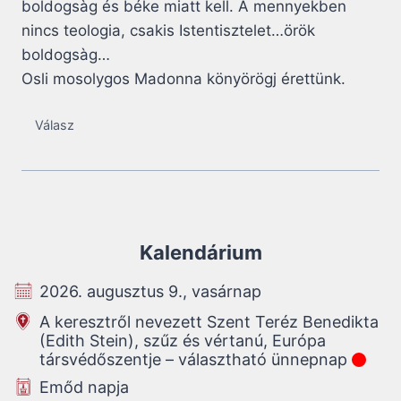
boldogsàg és béke miatt kell. A mennyekben
nincs teologia, csakis Istentisztelet…örök
boldogsàg…
Osli mosolygos Madonna könyörögj érettünk.
Válasz
Kalendárium
2026. augusztus 9., vasárnap
A keresztről nevezett Szent Teréz Benedikta
(Edith Stein), szűz és vértanú, Európa
társvédőszentje – választható ünnepnap
Emőd napja