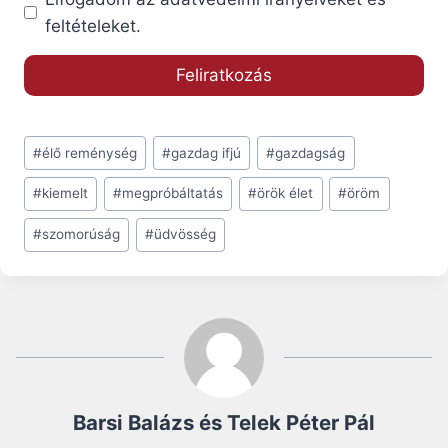
feltételeket.
Post
#
élő reménység
#
gazdag ifjú
#
gazdagság
Tags:
#
kiemelt
#
megpróbáltatás
#
örök élet
#
öröm
#
szomorúság
#
üdvösség
Barsi Balázs és Telek Péter Pál