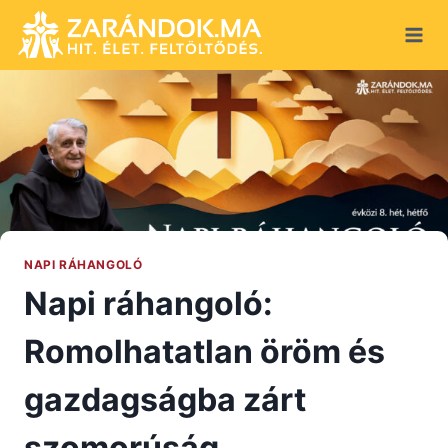
Skip
to
content
NAPI RÁHANGOLÓ
Napi ráhangoló:
Romolhatatlan öröm és
gazdagságba zárt
szomorúság