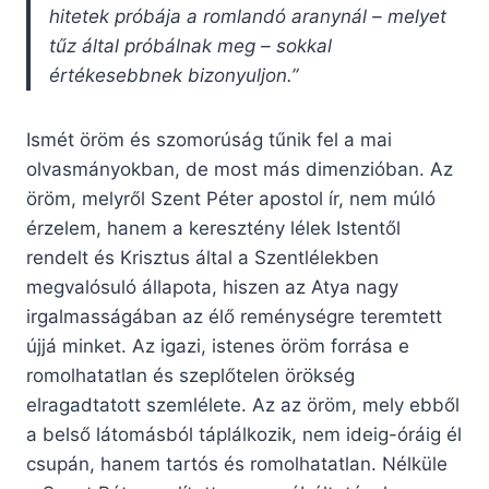
hitetek próbája a romlandó aranynál – melyet
tűz által próbálnak meg – sokkal
értékesebbnek bizonyuljon.”
Ismét öröm és szomorúság tűnik fel a mai
olvasmányokban, de most más dimenzióban. Az
öröm, melyről Szent Péter apostol ír, nem múló
érzelem, hanem a keresztény lélek Istentől
rendelt és Krisztus által a Szentlélekben
megvalósuló állapota, hiszen az Atya nagy
irgalmasságában az élő reménységre teremtett
újjá minket. Az igazi, istenes öröm forrása e
romolhatatlan és szeplőtelen örökség
elragadtatott szemlélete. Az az öröm, mely ebből
a belső látomásból táplálkozik, nem ideig-óráig él
csupán, hanem tartós és romolhatatlan. Nélküle