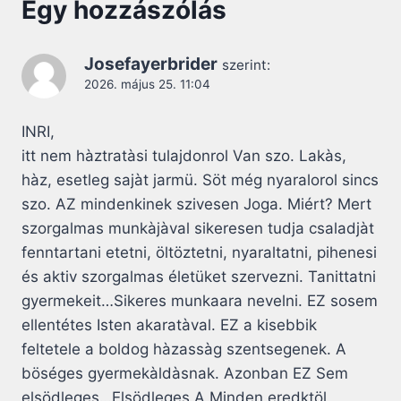
Egy hozzászólás
Josefayerbrider
szerint:
2026. május 25. 11:04
INRI,
itt nem hàztratàsi tulajdonrol Van szo. Lakàs,
hàz, esetleg sajàt jarmü. Söt még nyaralorol sincs
szo. AZ mindenkinek szivesen Joga. Miért? Mert
szorgalmas munkàjàval sikeresen tudja csaladjàt
fenntartani etetni, öltöztetni, nyaraltatni, pihenesi
és aktiv szorgalmas életüket szervezni. Tanittatni
gyermekeit…Sikeres munkaara nevelni. EZ sosem
ellentétes Isten akaratàval. EZ a kisebbik
feltetele a boldog hàzassàg szentsegenek. A
böséges gyermekàldàsnak. Azonban EZ Sem
elsödleges…Elsödleges A Minden eredktöl