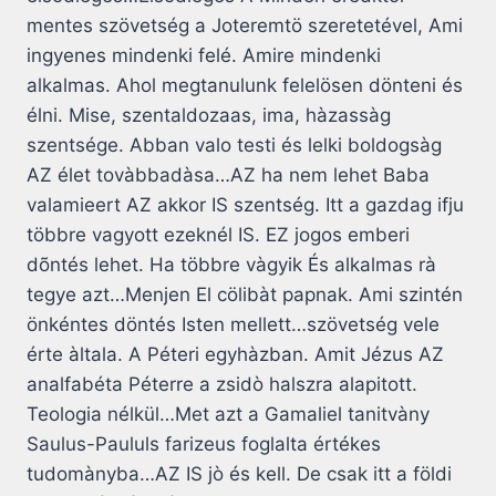
mentes szövetség a Joteremtö szeretetével, Ami
ingyenes mindenki felé. Amire mindenki
alkalmas. Ahol megtanulunk felelösen dönteni és
élni. Mise, szentaldozaas, ima, hàzassàg
szentsége. Abban valo testi és lelki boldogsàg
AZ élet tovàbbadàsa…AZ ha nem lehet Baba
valamieert AZ akkor IS szentség. Itt a gazdag ifju
többre vagyott ezeknél IS. EZ jogos emberi
dõntés lehet. Ha többre vàgyik És alkalmas rà
tegye azt…Menjen El cölibàt papnak. Ami szintén
önkéntes döntés Isten mellett…szövetség vele
érte àltala. A Péteri egyhàzban. Amit Jézus AZ
analfabéta Péterre a zsidò halszra alapitott.
Teologia nélkül…Met azt a Gamaliel tanitvàny
Saulus-Paululs farizeus foglalta értékes
tudomànyba…AZ IS jò és kell. De csak itt a földi