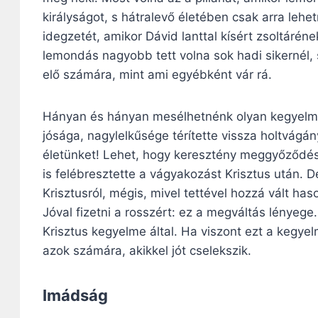
királyságot, s hátralevő életében csak arra lehe
idegzetét, amikor Dávid lanttal kísért zsoltáréne
lemondás nagyobb tett volna sok hadi sikernél
elő számára, mint ami egyébként vár rá.
Hányan és hányan mesélhetnénk olyan kegyelmi
jósága, nagylelkűsége térítette vissza holtvágán
életünket! Lehet, hogy keresztény meggyőződésb
is felébresztette a vágyakozást Krisztus után. D
Krisztusról, mégis, mivel tettével hozzá vált ha
Jóval fizetni a rosszért: ez a megváltás lényeg
Krisztus kegyelme által. Ha viszont ezt a kegye
azok számára, akikkel jót cselekszik.
Imádság