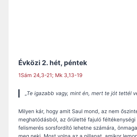
Évközi 2. hét, péntek
1Sám 24,3-21; Mk 3,13-19
„
Te igazabb vagy, mint én, mert te jót tettél 
Milyen kár, hogy amit Saul mond, az nem őszint
meghatódásból, az őrületté fajuló féltékenység
felismerés sorsfordító lehetne számára, önmaga
meg neki. Most volna az a pillanat, amikor lem