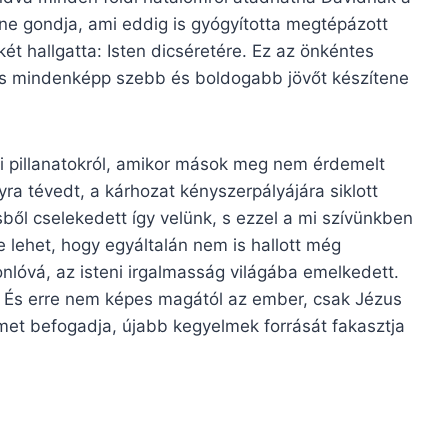
tne gondja, ami eddig is gyógyította megtépázott
két hallgatta: Isten dicséretére. Ez az önkéntes
, s mindenképp szebb és boldogabb jövőt készítene
 pillanatokról, amikor mások meg nem érdemelt
yra tévedt, a kárhozat kényszerpályájára siklott
ől cselekedett így velünk, s ezzel a mi szívünkben
e lehet, hogy egyáltalán nem is hallott még
sonlóvá, az isteni irgalmasság világába emelkedett.
e. És erre nem képes magától az ember, csak Jézus
lmet befogadja, újabb kegyelmek forrását fakasztja