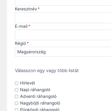
Keresztnév
E-mail
Régió
Válasszon egy vagy több listát
Hírlevél
Napi ráhangoló
Adventi ráhangoló
Nagyböjti ráhangoló
Pünkösdi ráhangoló