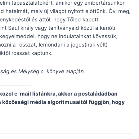
elmi tapasztalatokért, amikor egy embertársunkon
 hatalmát, mely új világot nyitott előttünk. Óvj meg,
ékenykedéstől és attól, hogy Tőled kapott
t Saul király vagy tanítványaid közül a karióti
k kegyelmeddel, hogy ne indulatainkat kövessük,
ozni a rosszat, lemondani a jogos(nak vélt)
iktől rosszat kaptunk.
sság és Mélység c. könyve alapján.
kozol e-mail listánkra, akkor a postaládádban
 a közösségi média algoritmusaitól függjön, hogy