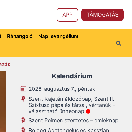
APP
TÁMOGATÁS
t
Ráhangoló
Napi evangélium
azás
Kalendárium
2026. augusztus 7., péntek
Szent Kajetán áldozópap, Szent II.
Szixtusz pápa és társai, vértanúk –
választható ünnepnap
Szent Poimen szerzetes – emléknap
Boldog Agatangelus és Kasszián