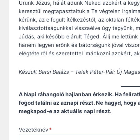
Urunk Jézus, hálát adunk Neked azokért a kegy
keresztül megtapasztaltuk a Te végtelen irgalmad
kérünk, az elfogult ítélkezéstől, az oktalan félt
kiválasztottságunkkal visszaélve úgy tegyünk, min
Júdás, aki később elárult Téged. Állj mellettün
hanem legyen erőnk és bátorságunk jóval viszon
elégtételről és szeretettel imádkozni azokért, ak
Készült Barsi Balázs – Telek Péter-Pál: Új Maga
A Napi ráhangoló hajlanban érkezik. Ha felirat
fogod találni az aznapi részt. Ne hagyd, hogy
megkapod-e az aktuális napi részt.
Vezetéknév