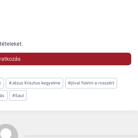
tételeket.
e
#
Jézus Krisztus kegyelme
#
jóval fizetni a rosszért
ás
#
Saul