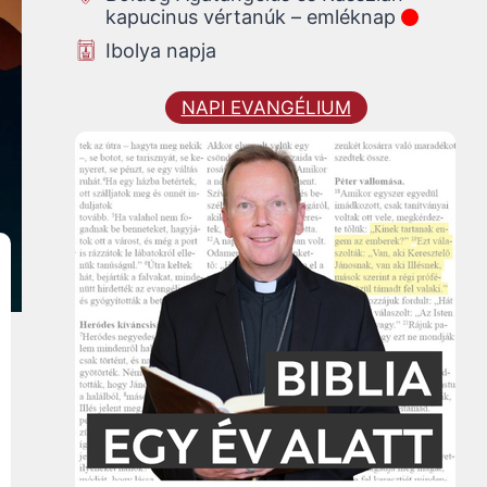
kapucinus vértanúk – emléknap
Ibolya napja
NAPI EVANGÉLIUM