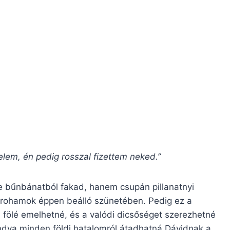
velem, én pedig rosszal fizettem neked.”
e bűnbánatból fakad, hanem csupán pillanatnyi
i rohamok éppen beálló szünetében. Pedig ez a
 fölé emelhetné, és a valódi dicsőséget szerezhetné
ondva minden földi hatalomról átadhatná Dávidnak a