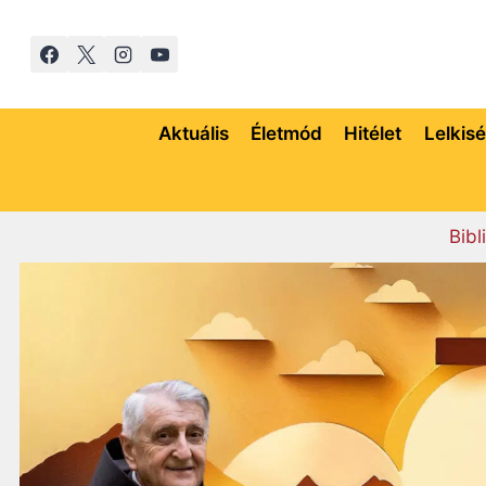
Skip
to
content
Aktuális
Életmód
Hitélet
Lelkis
Bibl