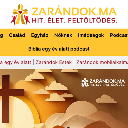
ég
Család
Egyház
Nőknek
Imádságok
Podcas
Biblia egy év alatt podcast
ia egy év alatt
|
Zarándok Esték
|
Zarándok mobilalkalm