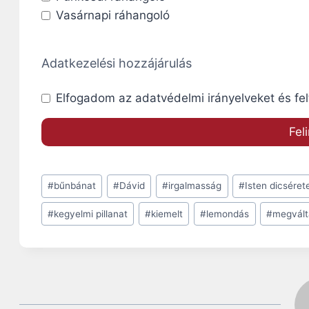
Vasárnapi ráhangoló
Adatkezelési hozzájárulás
Elfogadom az adatvédelmi irányelveket és fel
Post
#
bűnbánat
#
Dávid
#
irgalmasság
#
Isten dicséret
Tags:
#
kegyelmi pillanat
#
kiemelt
#
lemondás
#
megvált