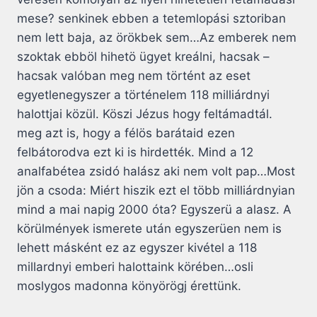
mese? senkinek ebben a tetemlopási sztoriban
nem lett baja, az örökbek sem…Az emberek nem
szoktak ebböl hihetö ügyet kreálni, hacsak –
hacsak valóban meg nem történt az eset
egyetlenegyszer a történelem 118 milliárdnyi
halottjai közül. Köszi Jézus hogy feltámadtál.
meg azt is, hogy a félös barátaid ezen
felbátorodva ezt ki is hirdették. Mind a 12
analfabétea zsidó halász aki nem volt pap…Most
jön a csoda: Miért hiszik ezt el több milliárdnyian
mind a mai napig 2000 óta? Egyszerü a alasz. A
körülmények ismerete után egyszerüen nem is
lehett másként ez az egyszer kivétel a 118
millardnyi emberi halottaink körében…osli
moslygos madonna könyörögj érettünk.