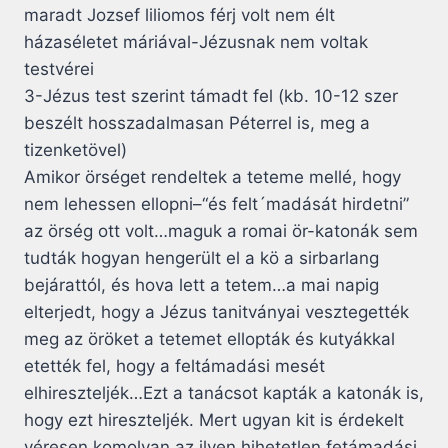
maradt Jozsef liliomos férj volt nem élt
házaséletet máriával-Jézusnak nem voltak
testvérei
3-Jézus test szerint támadt fel (kb. 10-12 szer
beszélt hosszadalmasan Péterrel is, meg a
tizenketövel)
Amikor örséget rendeltek a teteme mellé, hogy
nem lehessen ellopni–“és felt´madását hirdetni”
az örség ott volt…maguk a romai ör-katonák sem
tudták hogyan hengerült el a kö a sirbarlang
bejárattól, és hova lett a tetem…a mai napig
elterjedt, hogy a Jézus tanitványai vesztegették
meg az öröket a tetemet ellopták és kutyákkal
etették fel, hogy a feltámadási mesét
elhireszteljék…Ezt a tanácsot kapták a katonák is,
hogy ezt hireszteljék. Mert ugyan kit is érdekelt
véresen komolyan az ilyen hihetetlen fetámadási