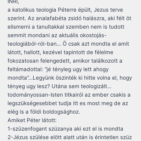
INRI,
a katolikus teologia Péterre épült, Jezus terve
szerint. Az analafabéta zsidó halászra, aki félt öt
elismerni a tanultakkal szemben nem is tudott
semmit mondani az aktuális okostojás-
teologiából-ról-ban… Ö csak azt mondta el amit
látott, hallott, kezével tapintott de félelme
fokozatosan felengedett, amikor találkozott a
feltámadottal: “jé tényleg ugy lett ahogy
mondta”…Legyünk öszinték ki hitte volna el, hogy
tényeg ugy lesz? Utána sem teologizált…
todományossan-Isten titkairól az ember csakis a
legszükségesebbet tudja itt es most meg de az
elég is a földi boldogsághoz.
Amiket Péter látott:
1-szüzenfogant szüzanya aki ezt el is mondta
2-Jézus szülése elött alatt után is érintetlen szüz