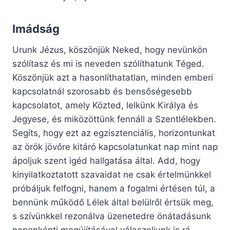
Imádság
Urunk Jézus, köszönjük Neked, hogy nevünkön
szólítasz és mi is neveden szólíthatunk Téged.
Köszönjük azt a hasonlíthatatlan, minden emberi
kapcsolatnál szorosabb és bensőségesebb
kapcsolatot, amely Közted, lelkünk Királya és
Jegyese, és miközöttünk fennáll a Szentlélekben.
Segíts, hogy ezt az egzisztenciális, horizontunkat
az örök jövőre kitáró kapcsolatunkat nap mint nap
ápoljuk szent igéd hallgatása által. Add, hogy
kinyilatkoztatott szavaidat ne csak értelmünkkel
próbáljuk felfogni, hanem a fogalmi értésen túl, a
bennünk működő Lélek által belülről értsük meg,
s szívünkkel rezonálva üzenetedre önátadásunk