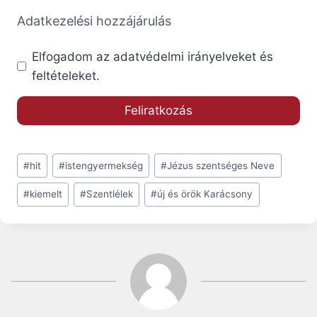
Adatkezelési hozzájárulás
Elfogadom az adatvédelmi irányelveket és
feltételeket.
Post
#
hit
#
istengyermekség
#
Jézus szentséges Neve
Tags:
#
kiemelt
#
Szentlélek
#
új és örök Karácsony