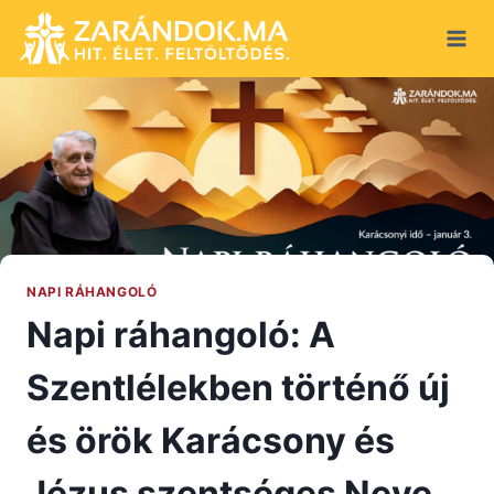
Skip
to
content
NAPI RÁHANGOLÓ
Napi ráhangoló: A
Szentlélekben történő új
és örök Karácsony és
Jézus szentséges Neve