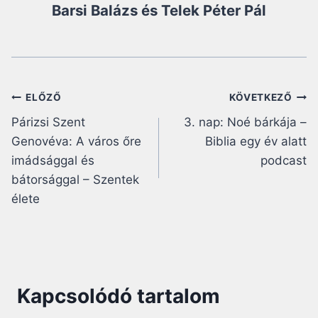
Barsi Balázs és Telek Péter Pál
Bejegyzés
ELŐZŐ
KÖVETKEZŐ
Párizsi Szent
3. nap: Noé bárkája –
navigáció
Genovéva: A város őre
Biblia egy év alatt
imádsággal és
podcast
bátorsággal – Szentek
élete
Kapcsolódó tartalom