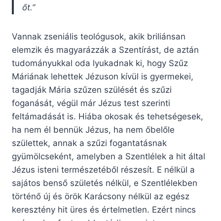
őt.”
Vannak zseniális teológusok, akik briliánsan
elemzik és magyarázzák a Szentírást, de aztán
tudományukkal oda lyukadnak ki, hogy Szűz
Máriának lehettek Jézuson kívül is gyermekei,
tagadják Mária szűzen szülését és szűzi
foganását, végül már Jézus test szerinti
feltámadását is. Hiába okosak és tehetségesek,
ha nem él bennük Jézus, ha nem őbelőle
születtek, annak a szűzi fogantatásnak
gyümölcseként, amelyben a Szentlélek a hit által
Jézus isteni természetéből részesít. E nélkül a
sajátos benső születés nélkül, e Szentlélekben
történő új és örök Karácsony nélkül az egész
keresztény hit üres és értelmetlen. Ezért nincs