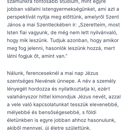
számunkra fontosabb stúdium, mint egyre
jobban vállalni istengyermekségünket, ami azt a
perspektívát nyitja meg előttünk, amelyről Szent
János a mai Szentleckében ír: „Szeretteim, most
Isten fiai vagyunk, de még nem lett nyilvánvaló,
hogy mik leszünk. Tudjuk azonban, hogy amikor
meg fog jelenni, hasonlók leszünk hozzá, mert
látni fogjuk őt, amint van.”
Nálunk, ferenceseknél a mai nap Jézus
szentséges Nevének ünnepe. A név a személy
lényegét hordozza és nyilatkoztatja ki, ezért
valahányszor hittel kimondjuk Jézus nevét, azzal
a vele való kapcsolatunkat tesszük elevenebbé,
mélyebbé és bensőségesebbé, s földi
életünkben is egyre jobban ahhoz hasonulunk,
akiből mennyei, új életre születtünk.