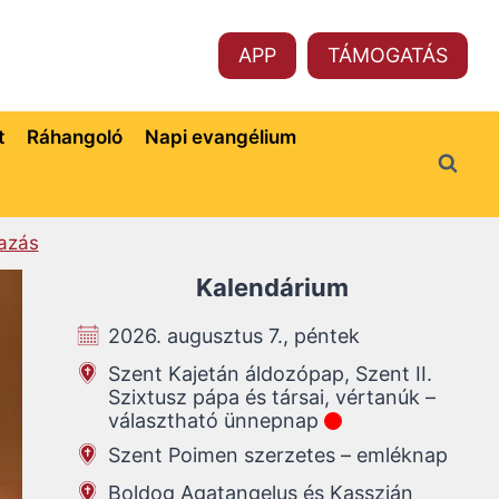
APP
TÁMOGATÁS
t
Ráhangoló
Napi evangélium
azás
Kalendárium
2026. augusztus 7., péntek
Szent Kajetán áldozópap, Szent II.
Szixtusz pápa és társai, vértanúk –
választható ünnepnap
Szent Poimen szerzetes – emléknap
Boldog Agatangelus és Kasszián