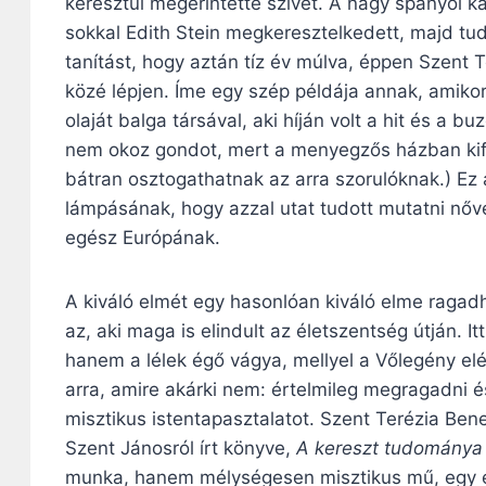
keresztül megérintette szívét. A nagy spanyol 
sokkal Edith Stein megkeresztelkedett, majd tud
tanítást, hogy aztán tíz év múlva, éppen Szent 
közé lépjen. Íme egy szép példája annak, amik
olaját balga társával, aki híján volt a hit és a 
nem okoz gondot, mert a menyegzős házban kifo
bátran osztogathatnak az arra szorulóknak.) Ez 
lámpásának, hogy azzal utat tudott mutatni nőv
egész Európának.
A kiváló elmét egy hasonlóan kiváló elme ragad
az, aki maga is elindult az életszentség útján. 
hanem a lélek égő vágya, mellyel a Vőlegény elé
arra, amire akárki nem: értelmileg megragadni é
misztikus istentapasztalatot. Szent Terézia Ben
Szent Jánosról írt könyve,
A kereszt tudománya
munka, hanem mélységesen misztikus mű, egy e