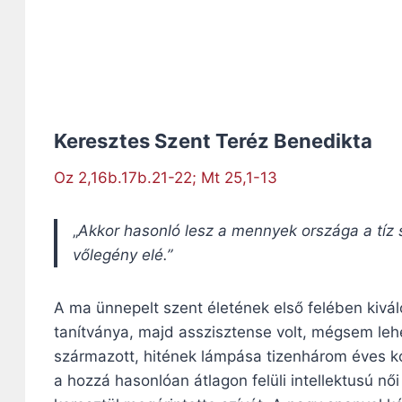
Keresztes Szent Teréz Benedikta
Oz 2,16b.17b.21-22; Mt 25,1-13
„
Akkor hasonló lesz a mennyek országa a tíz 
vőlegény elé.”
A ma ünnepelt szent életének első felében kivál
tanítványa, majd asszisztense volt, mégsem lehe
származott, hitének lámpása tizenhárom éves ko
a hozzá hasonlóan átlagon felüli intellektusú női