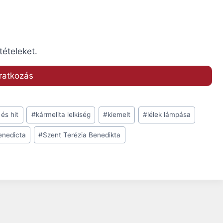
tételeket.
 és hit
#
kármelita lelkiség
#
kiemelt
#
lélek lámpása
enedicta
#
Szent Terézia Benedikta