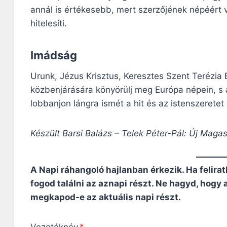
annál is értékesebb, mert szerzőjének népéért 
hitelesíti.
Imádság
Urunk, Jézus Krisztus, Keresztes Szent Terézia
közbenjárására könyörülj meg Európa népein, 
lobbanjon lángra ismét a hit és az istenszeretet
Készült Barsi Balázs – Telek Péter-Pál: Új Maga
A Napi ráhangoló hajlanban érkezik. Ha felirat
fogod találni az aznapi részt. Ne hagyd, hogy
megkapod-e az aktuális napi részt.
Vezetéknév