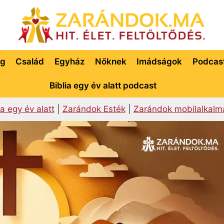
ég
Család
Egyház
Nőknek
Imádságok
Podcas
Biblia egy év alatt podcast
ia egy év alatt
|
Zarándok Esték
|
Zarándok mobilalkalm