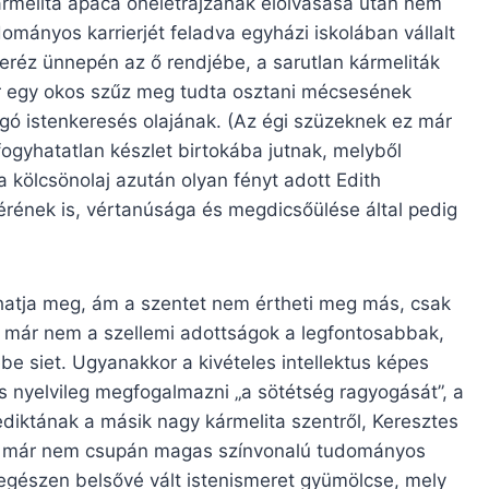
kármelita apáca önéletrajzának elolvasása után nem
ományos karrierjét feladva egyházi iskolában vállalt
Teréz ünnepén az ő rendjébe, a sarutlan kármeliták
or egy okos szűz meg tudta osztani mécsesének
buzgó istenkeresés olajának. (Az égi szüzeknek ez már
gyhatatlan készlet birtokába jutnak, melyből
a kölcsönolaj azután olyan fényt adott Edith
érének is, vértanúsága és megdicsőülése által pedig
hatja meg, ám a szentet nem értheti meg más, csak
Itt már nem a szellemi adottságok a legfontosabbak,
be siet. Ugyanakkor a kivételes intellektus képes
s nyelvileg megfogalmazni „a sötétség ragyogását”, a
ediktának a másik nagy kármelita szentről, Keresztes
már nem csupán magas színvonalú tudományos
gészen belsővé vált istenismeret gyümölcse, mely