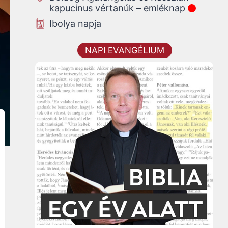
kapucinus vértanúk – emléknap
Ibolya napja
NAPI EVANGÉLIUM