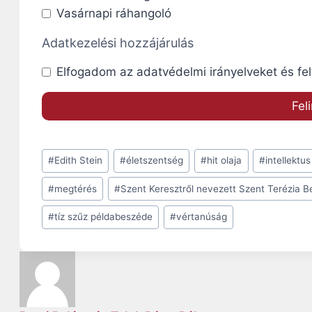
Vasárnapi ráhangoló
Adatkezelési hozzájárulás
Elfogadom az adatvédelmi irányelveket és fel
Post
#
Edith Stein
#
életszentség
#
hit olaja
#
intellektus
Tags:
#
megtérés
#
Szent Keresztről nevezett Szent Terézia B
#
tíz szűz példabeszéde
#
vértanúság