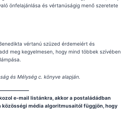
való önfelajánlása és vértanúságig menő szeretete
 Benedikta vértanú szüzed érdemeiért és
s add meg kegyelmesen, hogy mind többek szívében
 lámpása.
sság és Mélység c. könyve alapján.
kozol e-mail listánkra, akkor a postaládádban
 a közösségi média algoritmusaitól függjön, hogy