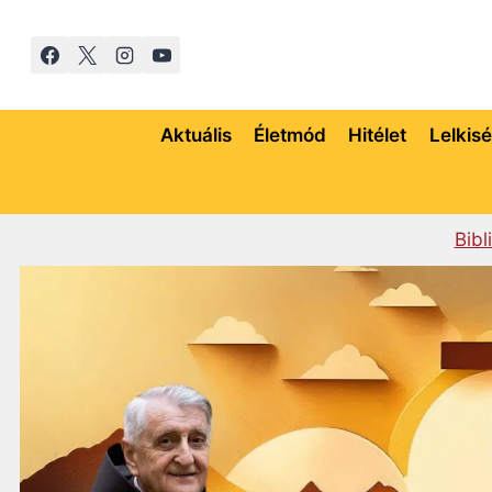
Skip
to
content
Aktuális
Életmód
Hitélet
Lelkis
Bibl