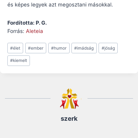
és képes legyek azt megosztani másokkal.
Fordította: P. G.
Forrás:
Aleteia
Post
#
élet
#
ember
#
humor
#
imádság
#
jóság
Tags:
#
kiemelt
szerk