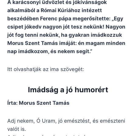
A karácsonyi üdvözlet és jókívánságok
alkalmából a Római Kúriához intézett
beszédében Ferenc pápa megerősítette: „Egy
csipet jókedv nagyon jót tesz nekünk! Nagyon
jót fog tenni nekünk, ha gyakran imádkozzuk
Morus Szent Tamás imáját: én magam minden
nap imádkozom, és nekem segít.”
Itt olvashatják az ima szövegét:
Imádság a jó humorért
Írta: Morus Szent Tamás
Adj nekem, Ó Uram, jó emésztést, és emészteni
valót is.