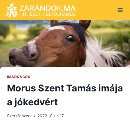
Skip
to
content
IMÁDSÁGOK
Morus Szent Tamás imája
a jókedvért
Szerző:
szerk
2022. július 17.