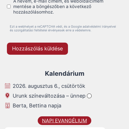
A nevem, e-mail címem, és weboldalcímem
mentése a böngészőben a következő
hozzászólásomhoz.
Ezt a webhelyet a reCAPTCHA védi, és a Google adatvédelmi irányelvei
és szolgáltatási feltételei érvényesek erre a védelemre.
Kalendárium
2026. augusztus 6., csütörtök
Urunk színeváltozása – ünnep
Berta, Bettina napja
NAPI EVANGÉLIUM