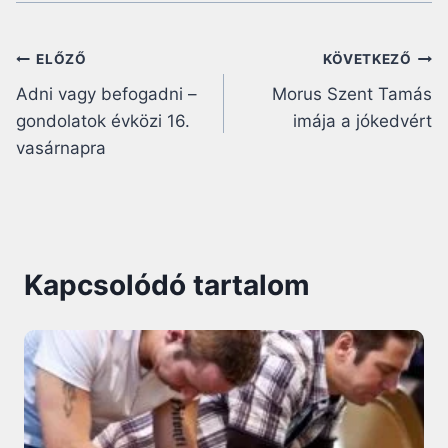
Bejegyzés
ELŐZŐ
KÖVETKEZŐ
Adni vagy befogadni –
Morus Szent Tamás
navigáció
gondolatok évközi 16.
imája a jókedvért
vasárnapra
Kapcsolódó tartalom