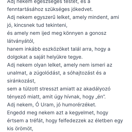
Adj nekem egészséges testet, és a
fenntartásához szükséges jókedvet.
Adj nekem egyszerű lelket, amely mindent, ami
jó, kincsnek tud tekinteni,
és amely nem ijed meg könnyen a gonosz
látványától,
hanem inkább eszközöket talál arra, hogy a
dolgokat a saját helyükre tegye.
Adj nekem olyan lelket, amely nem ismeri az
unalmat, a zúgolódást, a sóhajtozást és a
siránkozást,
sem a túlzott stresszt amiatt az akadályozó
tényező miatt, amit úgy hívnak, hogy „én”.
Adj nekem, Ó Uram, jó humorérzéket.
Engedd meg nekem azt a kegyelmet, hogy
értsem a tréfát, hogy felfedezzek az életben egy
kis örömöt,