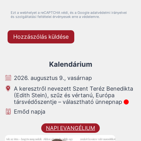
Ezt a webhelyet a reCAPTCHA védi, és a Google adatvédelmi irányelvei
és szolgáltatási feltételei érvényesek erre a védelemre.
Kalendárium
2026. augusztus 9., vasárnap
A keresztről nevezett Szent Teréz Benedikta
(Edith Stein), szűz és vértanú, Európa
társvédőszentje – választható ünnepnap
Emőd napja
NAPI EVANGÉLIUM