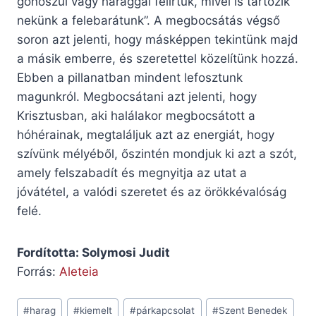
gonoszul vagy haraggal felírtuk, mivel is tartozik
nekünk a felebarátunk”. A megbocsátás végső
soron azt jelenti, hogy másképpen tekintünk majd
a másik emberre, és szeretettel közelítünk hozzá.
Ebben a pillanatban mindent lefosztunk
magunkról. Megbocsátani azt jelenti, hogy
Krisztusban, aki halálakor megbocsátott a
hóhérainak, megtaláljuk azt az energiát, hogy
szívünk mélyéből, őszintén mondjuk ki azt a szót,
amely felszabadít és megnyitja az utat a
jóvátétel, a valódi szeretet és az örökkévalóság
felé.
Fordította: Solymosi Judit
Forrás:
Aleteia
Post
#
harag
#
kiemelt
#
párkapcsolat
#
Szent Benedek