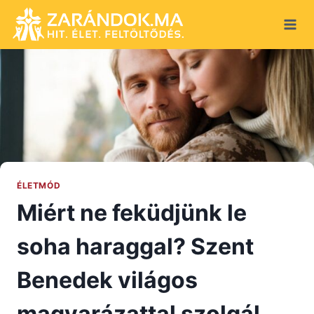
Skip
to
content
ÉLETMÓD
Miért ne feküdjünk le
soha haraggal? Szent
Benedek világos
magyarázattal szolgál