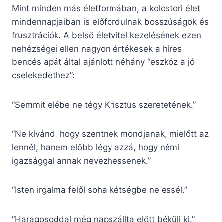
Mint minden más életformában, a kolostori élet
mindennapjaiban is előfordulnak bosszúságok és
frusztrációk. A belső életvitel kezelésének ezen
nehézségei ellen nagyon értékesek a híres
bencés apát által ajánlott néhány “eszköz a jó
cselekedethez”:
“Semmit elébe ne tégy Krisztus szeretetének.”
“Ne kívánd, hogy szentnek mondjanak, mielőtt az
lennél, hanem előbb légy azzá, hogy némi
igazsággal annak nevezhessenek.”
“Isten irgalma felől soha kétségbe ne essél.”
“Haragosoddal még napszállta előtt békülj ki.”