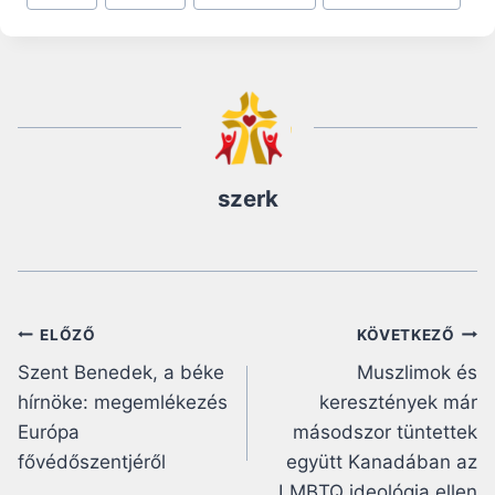
Tags:
szerk
Bejegyzés
ELŐZŐ
KÖVETKEZŐ
Szent Benedek, a béke
Muszlimok és
navigáció
hírnöke: megemlékezés
keresztények már
Európa
másodszor tüntettek
fővédőszentjéről
együtt Kanadában az
LMBTQ ideológia ellen