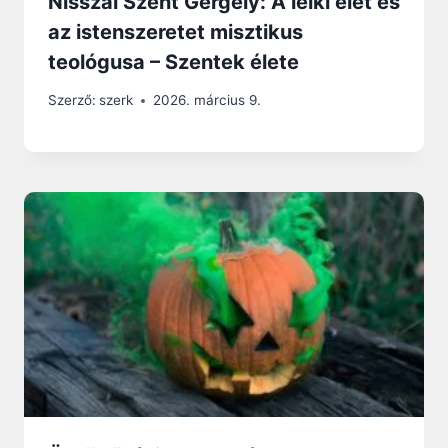
Nisszai Szent Gergely: A lelki élet és
az istenszeretet misztikus
teológusa – Szentek élete
Szerző:
szerk
2026. március 9.