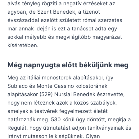
alvás tényleg rögzíti a negatív érzéseket az
agyban, de Szent Benedek, a tizenöt
évszázaddal ezelőtt született római szerzetes
már annak idején is ezt a tanácsot adta egy
sokkal mélyebb és megvilágítóbb magyarázat
kíséretében.
Még napnyugta előtt béküljünk meg
Még az itáliai monostorok alapításakor, így
Subiaco és Monte Cassino kolostorának
alapításakor (529) Nursiai Benedek észrevette,
hogy nem léteznek azok a közös szabályok,
amelyek a testvérek fegyelmezett életét
határoznák meg. 530 körül úgy döntött, megírja a
Regulát, hogy útmutatást adjon tanítványainak és
irányt mutasson lelkiségüknek. Olyan