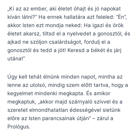
„Ki az az ember, aki életet óhajt és jó napokat
kíván látni?” Ha ennek hallatára azt feleled: “Én”,
akkor Isten ezt mondja neked: Ha igazi és örök
életet akarsz, tiltsd el a nyelvedet a gonosztól, és
ajkad ne szóljon csalárdságot, fordulj el a
gonosztól és tedd a jót! Keresd a békét és járj
utána!”
Úgy kell tehát élnünk minden napot, mintha az
lenne az utolsó, mindig szem előtt tartva, hogy a
kegyelmet mindenki megkapta. És amikor
megkaptuk, „akkor majd szárnyaló szívvel és a
szeretet elmondhatatlan édességével sietünk
előre az Isten parancsainak útján” – zárul a
Prológus.