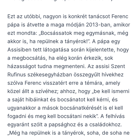
Ezt az utóbbi, nagyon is konkrét tanácsot Ferenc
pápa is átvette a maga módján 2013-ban, amikor
ezt mondta: „Bocsássatok meg egymásnak, még
akkor is, ha repülnek a tányérok!”. A pápa egy
Assisiben tett látogatása során kijelentette, hogy
a megbocsátás, ha elég korán érkezik, sok
házasságot tudna megmenteni. Az assisi Szent
Rufinus székesegyházban összegyűlt hívekhez
szólva Ferenc visszatért erre a témára, amely
közel állt a szívéhez; ahhoz, hogy „be kell ismerni
a saját hibáinkat és bocsánatot kell kérni, és
ugyanakkor a mások bocsánatkérését is el kell
fogadni és meg kell bocsátani nekik”. A felhívás
egyaránt szólt a papsághoz és a családokhoz.
„Még ha repülnek is a tányérok, soha, de soha ne