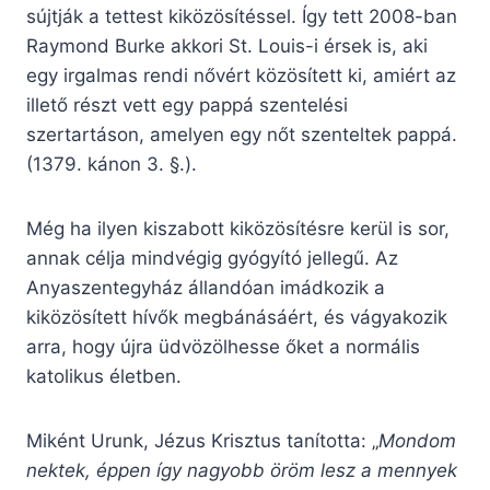
sújtják a tettest kiközösítéssel. Így tett 2008-ban
Raymond Burke akkori St. Louis-i érsek is, aki
egy irgalmas rendi nővért közösített ki, amiért az
illető részt vett egy pappá szentelési
szertartáson, amelyen egy nőt szenteltek pappá.
(1379. kánon 3. §.).
Még ha ilyen kiszabott kiközösítésre kerül is sor,
annak célja mindvégig gyógyító jellegű. Az
Anyaszentegyház állandóan imádkozik a
kiközösített hívők megbánásáért, és vágyakozik
arra, hogy újra üdvözölhesse őket a normális
katolikus életben.
Miként Urunk, Jézus Krisztus tanította: „
Mondom
nektek, éppen így nagyobb öröm lesz a mennyek