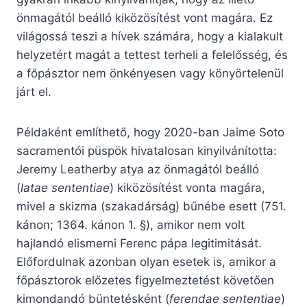
önmagától beálló kiközösítést vont magára. Ez
világossá teszi a hívek számára, hogy a kialakult
helyzetért magát a tettest terheli a felelősség, és
a főpásztor nem önkényesen vagy könyörtelenül
járt el.
Példaként említhető, hogy 2020-ban Jaime Soto
sacramentói püspök hivatalosan kinyilvánította:
Jeremy Leatherby atya az önmagától beálló
(
latae sententiae
) kiközösítést vonta magára,
mivel a skizma (szakadárság) bűnébe esett (751.
kánon; 1364. kánon 1. §), amikor nem volt
hajlandó elismerni Ferenc pápa legitimitását.
Előfordulnak azonban olyan esetek is, amikor a
főpásztorok előzetes figyelmeztetést követően
kimondandó büntetésként (
ferendae sententiae
)