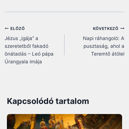
Bejegyzés
ELŐZŐ
KÖVETKEZŐ
Jézus „igája” a
Napi ráhangoló: A
navigáció
szeretetből fakadó
pusztaság, ahol a
önátadás – Leó pápa
Teremtő átölel
Úrangyala imája
Kapcsolódó tartalom