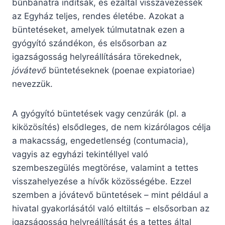
bűnbánatra indítsák, és ezáltal visszavezessék
az Egyház teljes, rendes életébe. Azokat a
büntetéseket, amelyek túlmutatnak ezen a
gyógyító szándékon, és elsősorban az
igazságosság helyreállítására törekednek,
jóvátevő
büntetéseknek (poenae expiatoriae)
nevezzük.
A gyógyító büntetések vagy cenzúrák (pl. a
kiközösítés) elsődleges, de nem kizárólagos célja
a makacsság, engedetlenség (contumacia),
vagyis az egyházi tekintéllyel való
szembeszegülés megtörése, valamint a tettes
visszahelyezése a hívők közösségébe. Ezzel
szemben a jóvátevő büntetések – mint például a
hivatal gyakorlásától való eltiltás – elsősorban az
igazságosság helyreállítását és a tettes által