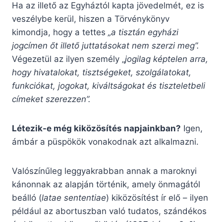
Ha az illető az Egyháztól kapta jövedelmét, ez is
veszélybe kerül, hiszen a Törvénykönyv
kimondja, hogy a tettes
„a tisztán egyházi
jogcímen őt illető juttatásokat nem szerzi meg”.
Végezetül az ilyen személy „
jogilag képtelen arra,
hogy hivatalokat, tisztségeket, szolgálatokat,
funkciókat, jogokat, kiváltságokat és tiszteletbeli
címeket szerezzen”.
Létezik-e még kiközösítés napjainkban?
Igen,
ámbár a püspökök vonakodnak azt alkalmazni.
Valószínűleg leggyakrabban annak a maroknyi
kánonnak az alapján történik, amely önmagától
beálló (
latae sententiae
) kiközösítést ír elő – ilyen
például az abortuszban való tudatos, szándékos