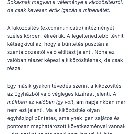
Sokaknak megvan a véleménye a kiközösítésről,
de csak kevesen értik igazán a mibenlétét.
A kiközösítés (excommunicatio) intézményét
széles körben félreértik. A legelterjedtebb tévhit
kétségkívül az, hogy e büntetés pusztán a
szentáldozástól való eltiltást jelenti. Noha ez
valóban
részét
képezi a kiközösítésnek, de csak
része.
Egy másik gyakori tévedés szerint a kiközösítés
az Egyházból való végleges kizárást jelenti. A
múltban ez valóban így volt
, ám napjainkban már
nem ezt jelenti. Ma a kiközösítés olyan
egyházjogi büntetés, amelynek igen sajátos és
pontosan meghatározott következményei vannak