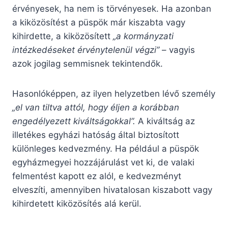
érvényesek, ha nem is törvényesek. Ha azonban
a kiközösítést a püspök már kiszabta vagy
kihirdette, a kiközösített
„a kormányzati
intézkedéseket érvénytelenül végzi”
– vagyis
azok jogilag semmisnek tekintendők.
Hasonlóképpen, az ilyen helyzetben lévő személy
„el van tiltva attól, hogy éljen a korábban
engedélyezett kiváltságokkal”.
A kiváltság az
illetékes egyházi hatóság által biztosított
különleges kedvezmény. Ha például a püspök
egyházmegyei hozzájárulást vet ki, de valaki
felmentést kapott ez alól, e kedvezményt
elveszíti, amennyiben hivatalosan kiszabott vagy
kihirdetett kiközösítés alá kerül.