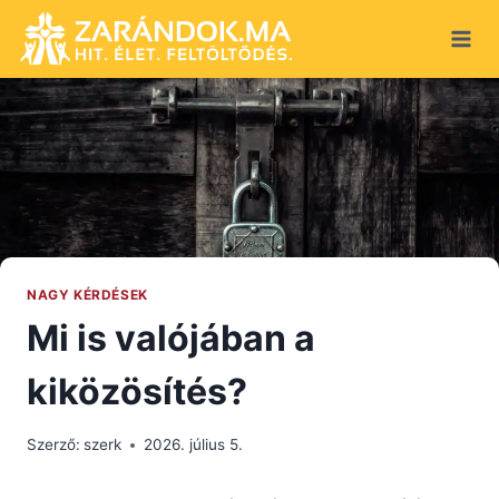
Skip
to
content
NAGY KÉRDÉSEK
Mi is valójában a
kiközösítés?
Szerző:
szerk
2026. július 5.