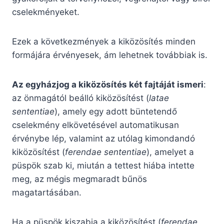
cselekményeket.
Ezek a következmények a kiközösítés minden
formájára érvényesek, ám lehetnek továbbiak is.
Az egyházjog a kiközösítés két fajtáját ismeri
:
az önmagától beálló kiközösítést (
latae
sententiae
), amely egy adott büntetendő
cselekmény elkövetésével automatikusan
érvénybe lép, valamint az utólag kimondandó
kiközösítést (
ferendae sententiae
), amelyet a
püspök szab ki, miután a tettest hiába intette
meg, az mégis megmaradt bűnös
magatartásában.
Ha a püspök kiszabja a kiközösítést (
ferendae