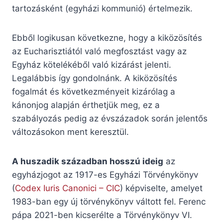
tartozásként (egyházi kommunió) értelmezik.
Ebből logikusan következne, hogy a kiközösítés
az Eucharisztiától való megfosztást vagy az
Egyház kötelékéből való kizárást jelenti.
Legalábbis így gondolnánk. A kiközösítés
fogalmát és következményeit kizárólag a
kánonjog alapján érthetjük meg, ez a
szabályozás pedig az évszázadok során jelentős
változásokon ment keresztül.
A huszadik században hosszú ideig
az
egyházjogot az 1917-es Egyházi Törvénykönyv
(
Codex Iuris Canonici – CIC
) képviselte, amelyet
1983-ban egy új törvénykönyv váltott fel. Ferenc
pápa 2021-ben kicserélte a Törvénykönyv VI.