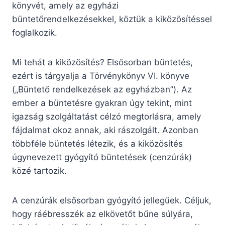
könyvét, amely az egyházi
büntetőrendelkezésekkel, köztük a kiközösítéssel
foglalkozik.
Mi tehát a kiközösítés? Elsősorban büntetés,
ezért is tárgyalja a Törvénykönyv VI. könyve
(„Büntető rendelkezések az egyházban”). Az
ember a büntetésre gyakran úgy tekint, mint
igazság szolgáltatást célzó megtorlásra, amely
fájdalmat okoz annak, aki rászolgált. Azonban
többféle büntetés létezik, és a kiközösítés
úgynevezett gyógyító büntetések (cenzúrák)
közé tartozik.
A cenzúrák elsősorban gyógyító jellegűek. Céljuk,
hogy ráébresszék az elkövetőt bűne súlyára,