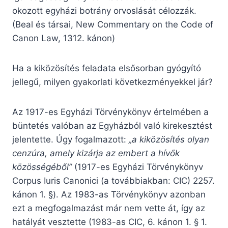
okozott egyházi botrány orvoslását célozzák.
(Beal és társai, New Commentary on the Code of
Canon Law, 1312. kánon)
Ha a kiközösítés feladata elsősorban gyógyító
jellegű, milyen gyakorlati következményekkel jár?
Az 1917-es Egyházi Törvénykönyv értelmében a
büntetés valóban az Egyházból való kirekesztést
jelentette. Úgy fogalmazott:
„a kiközösítés olyan
cenzúra, amely kizárja az embert a hívők
közösségéből”
(1917-es Egyházi Törvénykönyv
Corpus Iuris Canonici (a továbbiakban: CIC) 2257.
kánon 1. §). Az 1983-as Törvénykönyv azonban
ezt a megfogalmazást már nem vette át, így az
hatályát vesztette (1983-as CIC, 6. kánon 1. § 1.