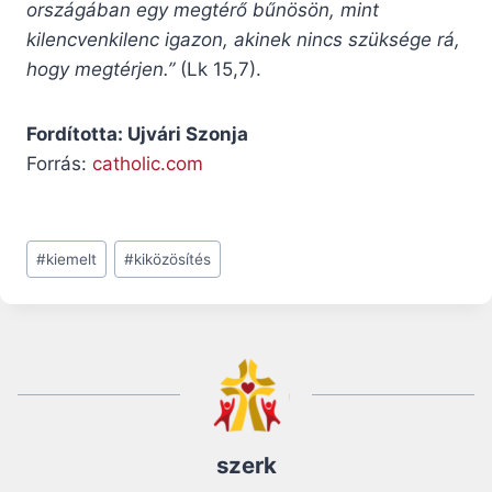
országában egy megtérő bűnösön, mint
kilencvenkilenc igazon, akinek nincs szüksége rá,
hogy megtérjen.”
(Lk 15,7).
Fordította: Ujvári Szonja
Forrás:
catholic.com
Post
#
kiemelt
#
kiközösítés
Tags:
szerk