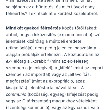
– ám ezeket szinte senki sem ismeri. Mi hát
valójában ez a büntetés, és miért övezi ennyi
félreértés? Tekintsük át e kérdést közelebbről.
Mindkét gyakori félreértés
közös tőről fakad:
abból, hogy a kiközösítés (excommunicatio) szó
jelentését kizárólag a múltbéli eredete
(etimológiája), nem pedig jelenlegi használata
alapján próbálják értelmezni. A köztudatban az
ex-
előtag a „korábbi” (mint az ex-feleség
szemben a jelenlegivel), a „kifelé” (mint az export
szemben az importtal) vagy az „eltávolítás,
megfosztás” (mint az expropriáció, azaz
kisajátítás) jelentéstartalmával társul. A
communio
(közösség, egység) kifejezést pedig
vagy az Oltáriszentség magunkhoz vételeként
(szentségi kommunió), vagy az Egyházhoz való