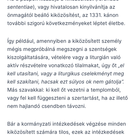
sententiae
), vagy hivatalosan kinyilvánítja az
önmagától beálló kiközösítést, az 1331. kánon
további szigorú következményeket léptet életbe.
Így például, amennyiben a kiközösített személy
mégis megpróbálná megszegni a szentségek
kiszolgáltatására, vételére vagy a liturgián való
aktív részvételre vonatkozó tilalmakat, úgy őt
„el
kell utasítani, vagy a liturgikus cselekményt meg
kell szakítani, hacsak ezt súlyos ok nem gátolja”.
Más szavakkal: ki kell őt vezetni a templomból,
vagy fel kell függeszteni a szertartást, ha az illető
nem hajlandó csendben távozni.
Bár a kormányzati intézkedések végzése minden
kiközösített számára tilos, ezek az intézkedések