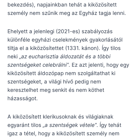
bekezdés), napjainkban tehát a kiközösített
személy nem szűnik meg az Egyház tagja lenni.
Ehelyett a jelenlegi (2021-es) szabályozás
különféle egyházi cselekmények gyakorlásától
tiltja el a kiközösítettet (1331. kánon). Így tilos
neki
„az eucharisztia áldozatát és a többi
szentségeket celebrálni”
. Ez azt jelenti, hogy egy
kiközösített áldozópap nem szolgáltathat ki
szentségeket, a világi hívő pedig nem
keresztelhet meg senkit és nem köthet
házasságot.
A kiközösített klerikusoknak és világiaknak
egyaránt tilos
„a szentségek vétele”
. Így tehát
igaz a tétel, hogy a kiközösített személy nem