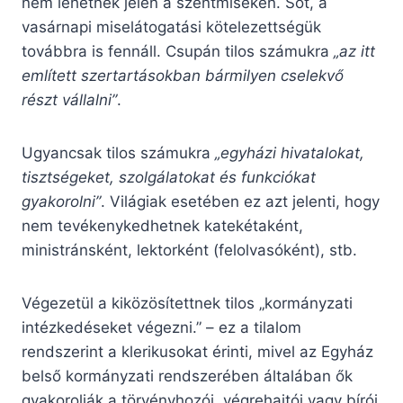
nem lehetnek jelen a szentmiséken. Sőt, a
vasárnapi miselátogatási kötelezettségük
továbbra is fennáll. Csupán tilos számukra
„az itt
említett szertartásokban bármilyen cselekvő
részt vállalni”
.
Ugyancsak tilos számukra
„egyházi hivatalokat,
tisztségeket, szolgálatokat és funkciókat
gyakorolni”
. Világiak esetében ez azt jelenti, hogy
nem tevékenykedhetnek katekétaként,
ministránsként, lektorként (felolvasóként), stb.
Végezetül a kiközösítettnek tilos „kormányzati
intézkedéseket végezni.” – ez a tilalom
rendszerint a klerikusokat érinti, mivel az Egyház
belső kormányzati rendszerében általában ők
gyakorolják a törvényhozói, végrehajtói vagy bírói