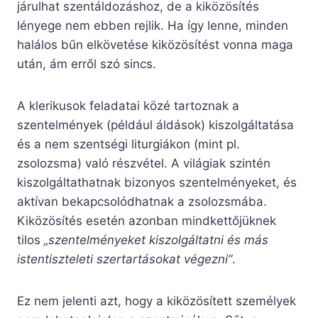
járulhat szentáldozáshoz, de a kiközösítés
lényege nem ebben rejlik. Ha így lenne, minden
halálos bűn elkövetése kiközösítést vonna maga
után, ám erről szó sincs.
A klerikusok feladatai közé tartoznak a
szentelmények (például áldások) kiszolgáltatása
és a nem szentségi liturgiákon (mint pl.
zsolozsma) való részvétel. A világiak szintén
kiszolgáltathatnak bizonyos szentelményeket, és
aktívan bekapcsolódhatnak a zsolozsmába.
Kiközösítés esetén azonban mindkettőjüknek
tilos
„szentelményeket kiszolgáltatni és más
istentiszteleti szertartásokat végezni”
.
Ez nem jelenti azt, hogy a kiközösített személyek