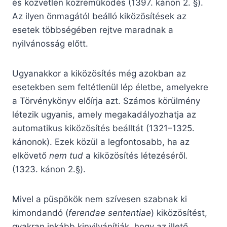
és közvetlen közreműködés (1397. kánon 2. §).
Az ilyen önmagától beálló kiközösítések az
esetek többségében rejtve maradnak a
nyilvánosság előtt.
Ugyanakkor a kiközösítés még azokban az
esetekben sem feltétlenül lép életbe, amelyekre
a Törvénykönyv előírja azt. Számos körülmény
létezik ugyanis, amely megakadályozhatja az
automatikus kiközösítés beálltát (1321–1325.
kánonok). Ezek közül a legfontosabb, ha az
elkövető
nem tud
a kiközösítés létezéséről
.
(1323. kánon 2.§).
Mivel a püspökök nem szívesen szabnak ki
kimondandó (
ferendae sententiae
) kiközösítést,
gyakran inkább kinyilvánítják, hogy az illető