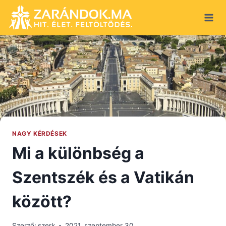
Skip
to
content
NAGY KÉRDÉSEK
Mi a különbség a
Szentszék és a Vatikán
között?
Szerző:
szerk
2021. szeptember 30.