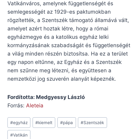
Vatikánváros, amelynek függetlenségét és
semlegességét az 1929-es paktumokban
rögzítették, a Szentszék támogató államává vált,
amelyet azért hoztak létre, hogy a római
egyházmegye és a katolikus egyház lelki
kormányzásának szabadságát és függetlenségét
a világ minden részén biztosítsa. Ha ez a terület
egy napon eltűnne, az Egyház és a Szentszék
nem szűnne meg létezni, és együttesen a
nemzetközi jog szuverén alanyát képeznék.
Fordította: Medgyessy László
Forrás:
Aleteia
Post
#
egyház
#
kiemelt
#
pápa
#
Szentszék
Tags:
#
Vatikán