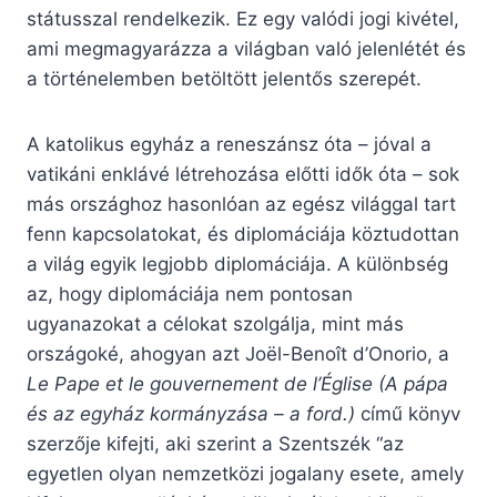
státusszal rendelkezik. Ez egy valódi jogi kivétel,
ami megmagyarázza a világban való jelenlétét és
a történelemben betöltött jelentős szerepét.
A katolikus egyház a reneszánsz óta – jóval a
vatikáni enklávé létrehozása előtti idők óta – sok
más országhoz hasonlóan az egész világgal tart
fenn kapcsolatokat, és diplomáciája köztudottan
a világ egyik legjobb diplomáciája. A különbség
az, hogy diplomáciája nem pontosan
ugyanazokat a célokat szolgálja, mint más
országoké, ahogyan azt Joël-Benoît d’Onorio, a
Le Pape et le gouvernement de l’Église (A pápa
és az egyház kormányzása – a ford.)
című könyv
szerzője kifejti, aki szerint a Szentszék “az
egyetlen olyan nemzetközi jogalany esete, amely