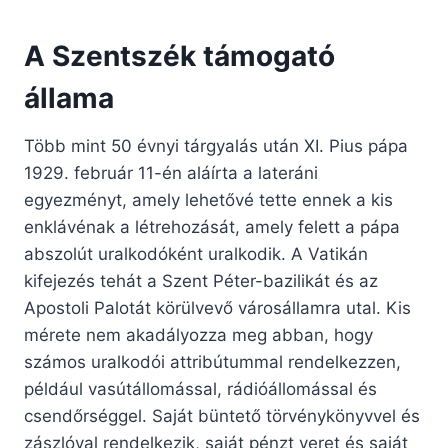
A Szentszék támogató
állama
Több mint 50 évnyi tárgyalás után XI. Pius pápa
1929. február 11-én aláírta a lateráni
egyezményt, amely lehetővé tette ennek a kis
enklávénak a létrehozását, amely felett a pápa
abszolút uralkodóként uralkodik. A Vatikán
kifejezés tehát a Szent Péter-bazilikát és az
Apostoli Palotát körülvevő városállamra utal. Kis
mérete nem akadályozza meg abban, hogy
számos uralkodói attribútummal rendelkezzen,
például vasútállomással, rádióállomással és
csendőrséggel. Saját büntető törvénykönyvvel és
zászlóval rendelkezik, saját pénzt veret és saját