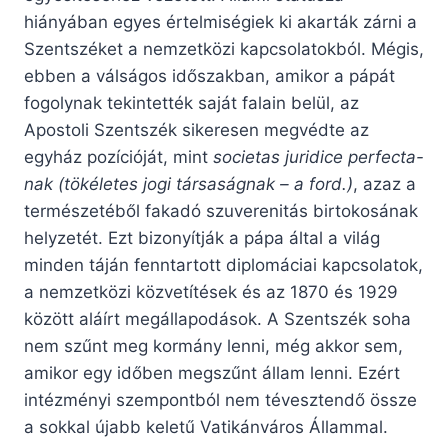
hiányában egyes értelmiségiek ki akarták zárni a
Szentszéket a nemzetközi kapcsolatokból. Mégis,
ebben a válságos időszakban, amikor a pápát
fogolynak tekintették saját falain belül, az
Apostoli Szentszék sikeresen megvédte az
egyház pozícióját, mint
societas juridice perfecta-
nak (tökéletes jogi társaságnak – a ford.)
, azaz a
természetéből fakadó szuverenitás birtokosának
helyzetét. Ezt bizonyítják a pápa által a világ
minden táján fenntartott diplomáciai kapcsolatok,
a nemzetközi közvetítések és az 1870 és 1929
között aláírt megállapodások. A Szentszék soha
nem szűnt meg kormány lenni, még akkor sem,
amikor egy időben megszűnt állam lenni. Ezért
intézményi szempontból nem tévesztendő össze
a sokkal újabb keletű Vatikánváros Állammal.