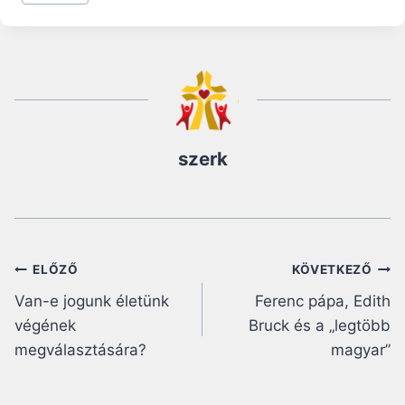
szerk
Bejegyzés
ELŐZŐ
KÖVETKEZŐ
Van-e jogunk életünk
Ferenc pápa, Edith
navigáció
végének
Bruck és a „legtöbb
megválasztására?
magyar”