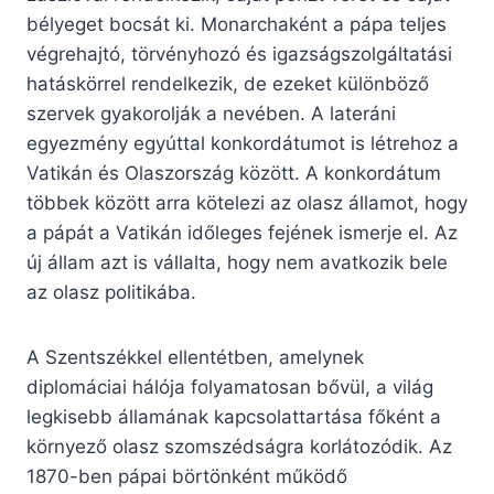
bélyeget bocsát ki. Monarchaként a pápa teljes
végrehajtó, törvényhozó és igazságszolgáltatási
hatáskörrel rendelkezik, de ezeket különböző
szervek gyakorolják a nevében. A lateráni
egyezmény egyúttal konkordátumot is létrehoz a
Vatikán és Olaszország között. A konkordátum
többek között arra kötelezi az olasz államot, hogy
a pápát a Vatikán időleges fejének ismerje el. Az
új állam azt is vállalta, hogy nem avatkozik bele
az olasz politikába.
A Szentszékkel ellentétben, amelynek
diplomáciai hálója folyamatosan bővül, a világ
legkisebb államának kapcsolattartása főként a
környező olasz szomszédságra korlátozódik. Az
1870-ben pápai börtönként működő