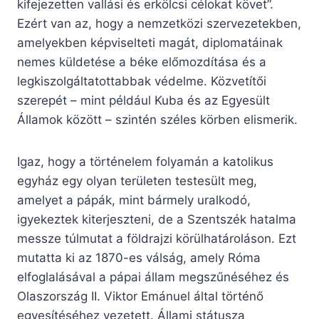
kifejezetten vallási és erkölcsi célokat követ”.
Ezért van az, hogy a nemzetközi szervezetekben,
amelyekben képviselteti magát, diplomatáinak
nemes küldetése a béke előmozdítása és a
legkiszolgáltatottabbak védelme. Közvetítői
szerepét – mint például Kuba és az Egyesült
Államok között – szintén széles körben elismerik.
Igaz, hogy a történelem folyamán a katolikus
egyház egy olyan területen testesült meg,
amelyet a pápák, mint bármely uralkodó,
igyekeztek kiterjeszteni, de a Szentszék hatalma
messze túlmutat a földrajzi körülhatároláson. Ezt
mutatta ki az 1870-es válság, amely Róma
elfoglalásával a pápai állam megszűnéséhez és
Olaszország II. Viktor Emánuel által történő
egyesítéséhez vezetett. Állami státusza