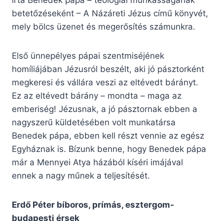
írta Benedek pápa – teológiai munkásságának
betetőzéseként – A Názáreti Jézus című könyvét,
mely bölcs üzenet és megerősítés számunkra.
Első ünnepélyes pápai szentmiséjének
homíliájában Jézusról beszélt, aki jó pásztorként
megkeresi és vállára veszi az eltévedt bárányt.
Ez az eltévedt bárány – mondta – maga az
emberiség! Jézusnak, a jó pásztornak ebben a
nagyszerű küldetésében volt munkatársa
Benedek pápa, ebben kell részt vennie az egész
Egyháznak is. Bízunk benne, hogy Benedek pápa
már a Mennyei Atya házából kíséri imájával
ennek a nagy műnek a teljesítését.
Erdő Péter bíboros, prímás, esztergom-
budapesti érsek