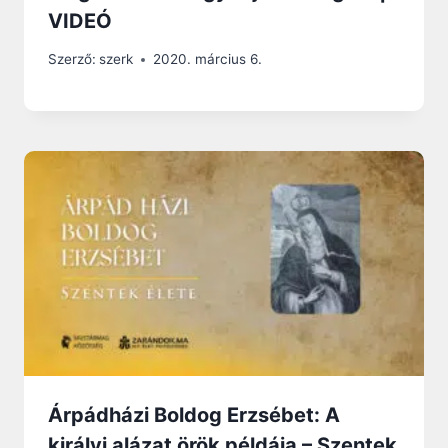
VIDEÓ
Szerző:
szerk
2020. március 6.
Árpádházi Boldog Erzsébet: A
királyi alázat örök példája – Szentek