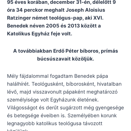
95 éves korában, december 31-én, délelőtt 9
óra 34 perckor meghalt Joseph Aloisius
Ratzinger német teológus-pap, aki XVI.
Benedek néven 2005 és 2013 között a
Katolikus Egyház feje volt.
A továbbiakban Erdő Péter bíboros, prímás
búcsúszavait közöljük.
Mély fájdalommal fogadtam Benedek pápa
halálhírét. Teológusként, bíborosként, hivatalban
lévő, majd visszavonult pápaként meghatározó
személyisége volt Egyházunk életének.
Világosságot és derűt sugárzott még gyengesége
és betegsége éveiben is. Személyében korunk
legnagyobb katolikus teológusa távozott