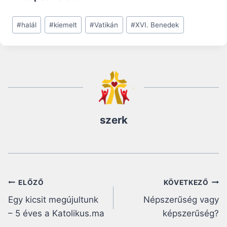
Post
#
halál
#
kiemelt
#
Vatikán
#
XVI. Benedek
Tags:
szerk
Bejegyzés
ELŐZŐ
KÖVETKEZŐ
Egy kicsit megújultunk
Népszerűség vagy
navigáció
– 5 éves a Katolikus.ma
képszerűség?