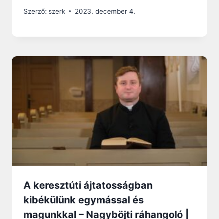
Szerző:
szerk
2023. december 4.
A keresztúti ájtatosságban
kibékülünk egymással és
magunkkal – Nagyböjti ráhangoló |