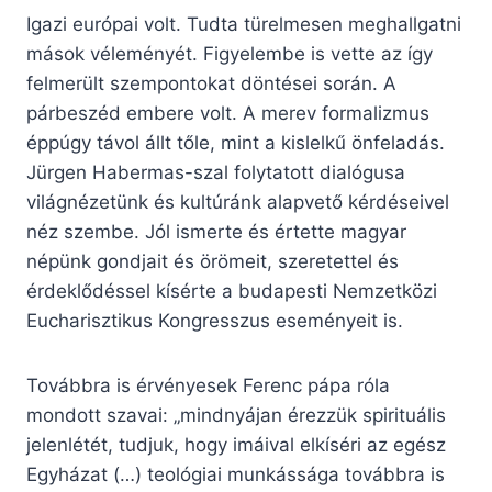
Igazi európai volt. Tudta türelmesen meghallgatni
mások véleményét. Figyelembe is vette az így
felmerült szempontokat döntései során. A
párbeszéd embere volt. A merev formalizmus
éppúgy távol állt tőle, mint a kislelkű önfeladás.
Jürgen Habermas-szal folytatott dialógusa
világnézetünk és kultúránk alapvető kérdéseivel
néz szembe. Jól ismerte és értette magyar
népünk gondjait és örömeit, szeretettel és
érdeklődéssel kísérte a budapesti Nemzetközi
Eucharisztikus Kongresszus eseményeit is.
Továbbra is érvényesek Ferenc pápa róla
mondott szavai: „mindnyájan érezzük spirituális
jelenlétét, tudjuk, hogy imáival elkíséri az egész
Egyházat (…) teológiai munkássága továbbra is