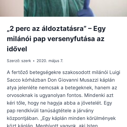
„2 perc az áldoztatásra” – Egy
milánói pap versenyfutása az
idővel
Szerző:
szerk
2020. május 7.
A fertőző betegségekre szakosodott milánói Luigi
Sacco kórházban Don Giovanni Musazzi káplán
atya jelenléte nemcsak a betegeknek, hanem az
orvosoknak is ugyanolyan fontos. Mindenki azt
kéri tőle, hogy ne hagyja abba a jövetelét. Egy
pap rendkívüli tanúságtétele a járvány
központjában. „Egy káplán minden körülmények
közt káplán. Meghívott vagyok, aki Isten