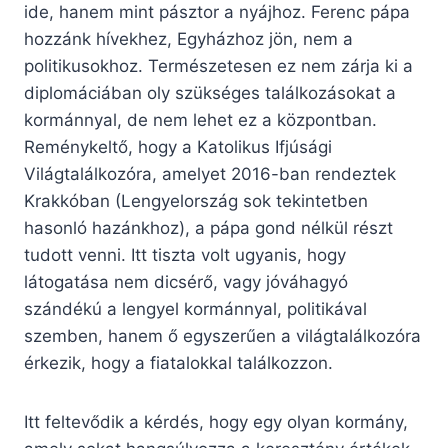
ide, hanem mint pásztor a nyájhoz. Ferenc pápa
hozzánk hívekhez, Egyházhoz jön, nem a
politikusokhoz. Természetesen ez nem zárja ki a
diplomáciában oly szükséges találkozásokat a
kormánnyal, de nem lehet ez a központban.
Reménykeltő, hogy a Katolikus Ifjúsági
Világtalálkozóra, amelyet 2016-ban rendeztek
Krakkóban (Lengyelország sok tekintetben
hasonló hazánkhoz), a pápa gond nélkül részt
tudott venni. Itt tiszta volt ugyanis, hogy
látogatása nem dicsérő, vagy jóváhagyó
szándékú a lengyel kormánnyal, politikával
szemben, hanem ő egyszerűen a világtalálkozóra
érkezik, hogy a fiatalokkal találkozzon.
Itt feltevődik a kérdés, hogy egy olyan kormány,