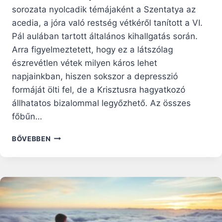
sorozata nyolcadik témájaként a Szentatya az
acedia, a jóra való restség vétkéről tanított a VI.
Pál aulában tartott általános kihallgatás során.
Arra figyelmeztetett, hogy ez a látszólag
észrevétlen vétek milyen káros lehet
napjainkban, hiszen sokszor a depresszió
formáját ölti fel, de a Krisztusra hagyatkozó
állhatatos bizalommal legyőzhető. Az összes
főbűn…
FERENC
BŐVEBBEN
PÁPA
KATEKÉZISE
A
JÓRA
VALÓ
RESTSÉGRŐL,
AZ
ÉSZREVÉTLEN