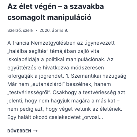
Az élet végén – a szavakba
csomagolt manipuláció
Szerző:
szerk
2026. április 9.
A francia Nemzetgyűlésben az úgynevezett
„halálba segítés” témájában zajló vita
iskolapéldája a politikai manipulációnak. Az
együttérzésre hivatkozva módszeresen
kiforgatják a jogrendet. 1. Szemantikai hazugság
Már nem „eutanáziáról” beszélnek, hanem
„testvériességről”. Csakhogy a testvériesség azt
jelenti, hogy nem hagyjuk magára a másikat –
nem pedig azt, hogy véget vetünk az életének.
Egy halált okozó cselekedetet „orvosi…
AZ
BŐVEBBEN
ÉLET