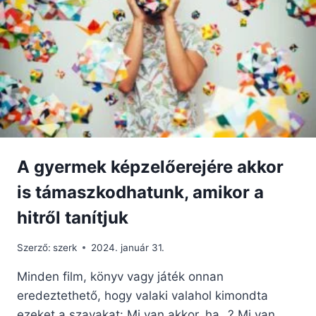
A gyermek képzelőerejére akkor
is támaszkodhatunk, amikor a
hitről tanítjuk
Szerző:
szerk
2024. január 31.
Minden film, könyv vagy játék onnan
eredeztethető, hogy valaki valahol kimondta
ezeket a szavakat: Mi van akkor, ha…? Mi van