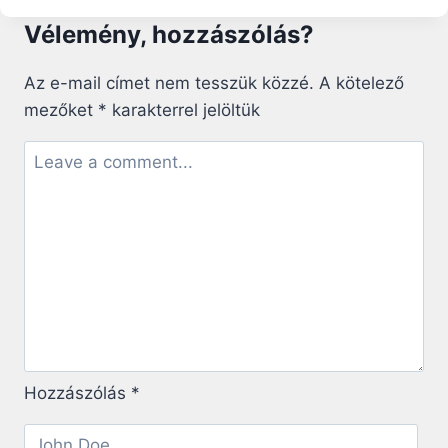
VÉGÉN
Vélemény, hozzászólás?
–
A
SZAVAKBA
Az e-mail címet nem tesszük közzé.
A kötelező
CSOMAGOLT
mezőket
*
karakterrel jelöltük
MANIPULÁCIÓ
Hozzászólás
*