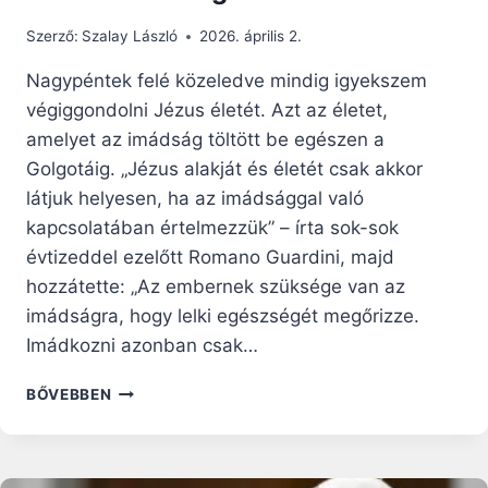
Szerző:
Szalay László
2026. április 2.
Nagypéntek felé közeledve mindig igyekszem
végiggondolni Jézus életét. Azt az életet,
amelyet az imádság töltött be egészen a
Golgotáig. „Jézus alakját és életét csak akkor
látjuk helyesen, ha az imádsággal való
kapcsolatában értelmezzük” – írta sok-sok
évtizeddel ezelőtt Romano Guardini, majd
hozzátette: „Az embernek szüksége van az
imádságra, hogy lelki egészségét megőrizze.
Imádkozni azonban csak…
BŰN
BŐVEBBEN
ÉS
IMÁDSÁG