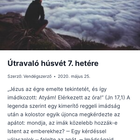
ÉS
NAGYON
KÁRTÉKONY
VÉTEKRŐL
Útravaló húsvét 7. hetére
Szerző:
Vendégszerző
2020. május 25.
„Jézus az égre emelte tekintetét, és így
imádkozott: Atyám! Elérkezett az óra!” (Jn 17,1) A
legenda szerint egy kimerítő reggeli imádság
után a kolostor egyik újonca megkérdezte az
apátot: mondja, az imák közelebb hozzák-e
Istent az emberekhez? ‒ Egy kérdéssel
válaszolok ‒ felelte az apát. ‒ Imádságaid