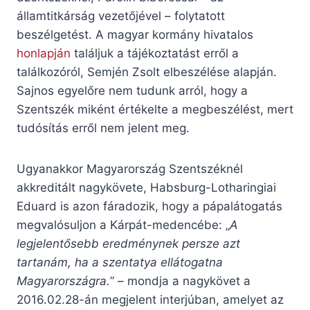
államtitkárság vezetőjével – folytatott
beszélgetést. A magyar kormány hivatalos
honlapján
találjuk a tájékoztatást erről a
találkozóról, Semjén Zsolt elbeszélése alapján.
Sajnos egyelőre nem tudunk arról, hogy a
Szentszék miként értékelte a megbeszélést, mert
tudósítás erről nem jelent meg.
Ugyanakkor Magyarország Szentszéknél
akkreditált nagykövete, Habsburg-Lotharingiai
Eduard is azon fáradozik, hogy a pápalátogatás
megvalósuljon a Kárpát-medencébe: „
A
legjelentősebb eredménynek persze azt
tartanám, ha a szentatya ellátogatna
Magyarországra.
” – mondja a nagykövet a
2016.02.28-án megjelent interjúban, amelyet az