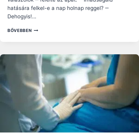
hatására felkel-e a nap holnap reggel? ‒
Dehogyis!…
ÚTRAVALÓ
BŐVEBBEN
HÚSVÉT
7.
HETÉRE