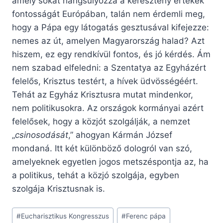
amely sokat hangsúlyozza a keresztény értékek
fontosságát Európában, talán nem érdemli meg,
hogy a Pápa egy látogatás gesztusával kifejezze:
nemes az út, amelyen Magyarország halad? Azt
hiszem, ez egy rendkívül fontos, és jó kérdés. Ám
nem szabad elfeledni: a Szentatya az Egyházért
felelős, Krisztus testért, a hívek üdvösségéért.
Tehát az Egyház Krisztusra mutat mindenkor,
nem politikusokra. Az országok kormányai azért
felelősek, hogy a közjót szolgálják, a nemzet
„
csinosodását
,” ahogyan Kármán József
mondaná. Itt két különböző dologról van szó,
amelyeknek egyetlen jogos metszéspontja az, ha
a politikus, tehát a közjó szolgája, egyben
szolgája Krisztusnak is.
Post
#
Eucharisztikus Kongresszus
#
Ferenc pápa