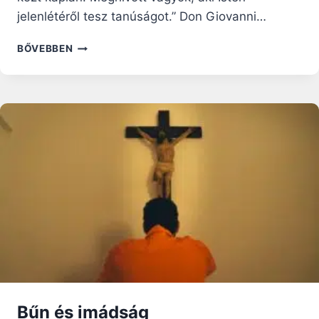
jelenlétéről tesz tanúságot.” Don Giovanni…
„2
BŐVEBBEN
PERC
AZ
ÁLDOZTATÁSRA”
–
EGY
MILÁNÓI
PAP
VERSENYFUTÁSA
AZ
IDŐVEL
Bűn és imádság