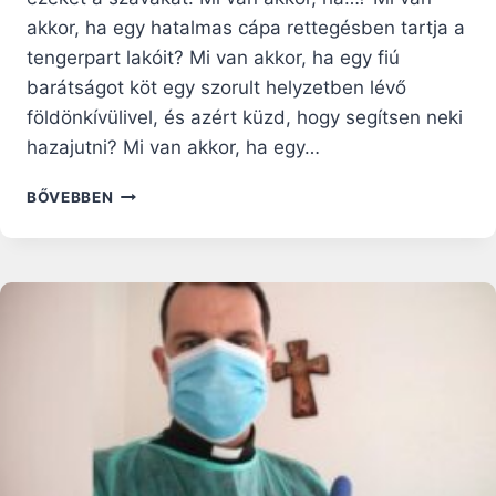
akkor, ha egy hatalmas cápa rettegésben tartja a
tengerpart lakóit? Mi van akkor, ha egy fiú
barátságot köt egy szorult helyzetben lévő
földönkívülivel, és azért küzd, hogy segítsen neki
hazajutni? Mi van akkor, ha egy…
A
BŐVEBBEN
GYERMEK
KÉPZELŐEREJÉRE
AKKOR
IS
TÁMASZKODHATUNK,
AMIKOR
A
HITRŐL
TANÍTJUK