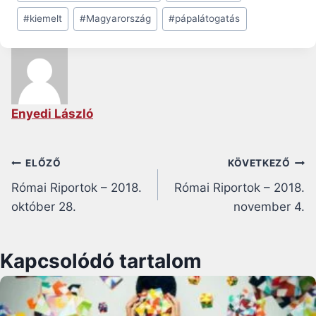
Tags:
#
kiemelt
#
Magyarország
#
pápalátogatás
Enyedi László
Bejegyzés
ELŐZŐ
KÖVETKEZŐ
Római Riportok – 2018.
Római Riportok – 2018.
navigáció
október 28.
november 4.
Kapcsolódó tartalom