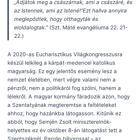
„Adjátok meg a császárnak, ami a császáré, és
az Istennek, ami az Istené!”Ezt hallva annyira
meglepődtek, hogy otthagyták és
eloldalogtak.”
(Szt. Máté evangéliuma 22. 21-
22.)
A 2020-as Eucharisztikus Világkongresszusra
készül lelkileg a kárpát-medencei katolikus
magyarság. Ez egy jelentős esemény lesz a
nemzet életében, mert végre valami nem a
pénzről, nem a politikáról fog szólni, hanem a
lélekről. A magyar kormány fáradozik azon, hogy
a Szentatyának megteremtse a feltételeket
ahhoz, hogy hazánkba látogasson. Kitűnik ez
abból, hogy Semjén Zsolt miniszterelnök-
helyettes ez év október 8-án látogatást tett a
Szentszéknél, Parolin bíborossal – az