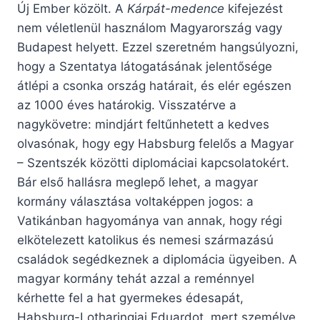
Új Ember közölt. A
Kárpát-medence
kifejezést
nem véletlenül használom Magyarország vagy
Budapest helyett. Ezzel szeretném hangsúlyozni,
hogy a Szentatya látogatásának jelentősége
átlépi a csonka ország határait, és elér egészen
az 1000 éves határokig. Visszatérve a
nagykövetre: mindjárt feltűnhetett a kedves
olvasónak, hogy egy Habsburg felelős a Magyar
– Szentszék közötti diplomáciai kapcsolatokért.
Bár első hallásra meglepő lehet, a magyar
kormány választása voltaképpen jogos: a
Vatikánban hagyománya van annak, hogy régi
elkötelezett katolikus és nemesi származású
családok segédkeznek a diplomácia ügyeiben. A
magyar kormány tehát azzal a reménnyel
kérhette fel a hat gyermekes édesapát,
Habsburg-Lotharingiai Eduardot, mert személye