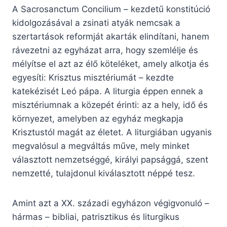
A Sacrosanctum Concilium – kezdetű konstitúció
kidolgozásával a zsinati atyák nemcsak a
szertartások reformját akarták elindítani, hanem
rávezetni az egyházat arra, hogy szemlélje és
mélyítse el azt az élő köteléket, amely alkotja és
egyesíti: Krisztus misztériumát – kezdte
katekézisét Leó pápa. A liturgia éppen ennek a
misztériumnak a közepét érinti: az a hely, idő és
környezet, amelyben az egyház megkapja
Krisztustól magát az életet. A liturgiában ugyanis
megvalósul a megváltás műve, mely minket
választott nemzetséggé, királyi papsággá, szent
nemzetté, tulajdonul kiválasztott néppé tesz.
Amint azt a XX. századi egyházon végigvonuló –
hármas – bibliai, patrisztikus és liturgikus