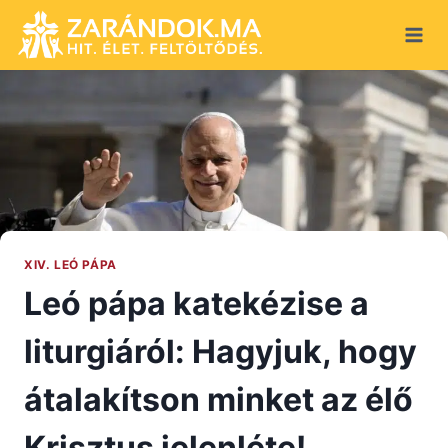
Skip
to
content
XIV. LEÓ PÁPA
Leó pápa katekézise a
liturgiáról: Hagyjuk, hogy
átalakítson minket az élő
Krisztus jelenléte!