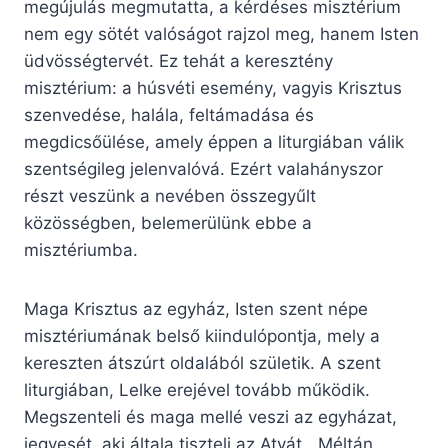
megújulás megmutatta, a kérdéses misztérium
nem egy sötét valóságot rajzol meg, hanem Isten
üdvösségtervét. Ez tehát a keresztény
misztérium: a húsvéti esemény, vagyis Krisztus
szenvedése, halála, feltámadása és
megdicsőülése, amely éppen a liturgiában válik
szentségileg jelenvalóvá. Ezért valahányszor
részt veszünk a nevében összegyűlt
közösségben, belemerülünk ebbe a
misztériumba.
Maga Krisztus az egyház, Isten szent népe
misztériumának belső kiindulópontja, mely a
kereszten átszúrt oldalából születik. A szent
liturgiában, Lelke erejével tovább működik.
Megszenteli és maga mellé veszi az egyházat,
jegyesét, aki általa tiszteli az Atyát. „Méltán