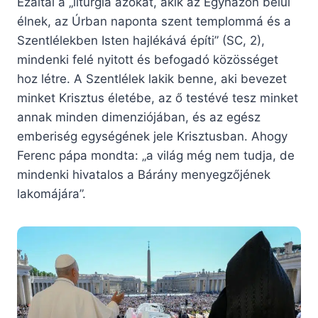
Ezáltal a „liturgia azokat, akik az Egyházon belül
élnek, az Úrban naponta szent templommá és a
Szentlélekben Isten hajlékává építi” (SC, 2),
mindenki felé nyitott és befogadó közösséget
hoz létre. A Szentlélek lakik benne, aki bevezet
minket Krisztus életébe, az ő testévé tesz minket
annak minden dimenziójában, és az egész
emberiség egységének jele Krisztusban. Ahogy
Ferenc pápa mondta: „a világ még nem tudja, de
mindenki hivatalos a Bárány menyegzőjének
lakomájára”.