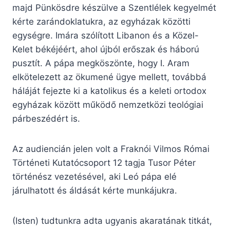
majd Pünkösdre készülve a Szentlélek kegyelmét
kérte zarándoklatukra, az egyházak közötti
egységre. Imára szólított Libanon és a Közel-
Kelet békéjéért, ahol újból erőszak és háború
pusztít. A pápa megköszönte, hogy I. Aram
elkötelezett az ökumené ügye mellett, továbbá
háláját fejezte ki a katolikus és a keleti ortodox
egyházak között működő nemzetközi teológiai
párbeszédért is.
Az audiencián jelen volt a Fraknói Vilmos Római
Történeti Kutatócsoport 12 tagja Tusor Péter
történész vezetésével, aki Leó pápa elé
járulhatott és áldását kérte munkájukra.
(Isten) tudtunkra adta ugyanis akaratának titkát,