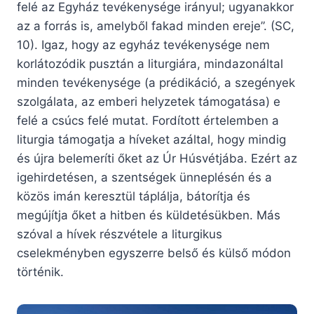
felé az Egyház tevékenysége irányul; ugyanakkor
az a forrás is, amelyből fakad minden ereje”. (SC,
10). Igaz, hogy az egyház tevékenysége nem
korlátozódik pusztán a liturgiára, mindazonáltal
minden tevékenysége (a prédikáció, a szegények
szolgálata, az emberi helyzetek támogatása) e
felé a csúcs felé mutat. Fordított értelemben a
liturgia támogatja a híveket azáltal, hogy mindig
és újra belemeríti őket az Úr Húsvétjába. Ezért az
igehirdetésen, a szentségek ünneplésén és a
közös imán keresztül táplálja, bátorítja és
megújítja őket a hitben és küldetésükben. Más
szóval a hívek részvétele a liturgikus
cselekményben egyszerre belső és külső módon
történik.