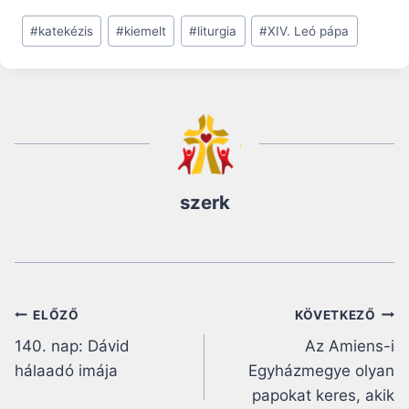
Post
#
katekézis
#
kiemelt
#
liturgia
#
XIV. Leó pápa
Tags:
szerk
Bejegyzés
ELŐZŐ
KÖVETKEZŐ
140. nap: Dávid
Az Amiens-i
navigáció
hálaadó imája
Egyházmegye olyan
papokat keres, akik