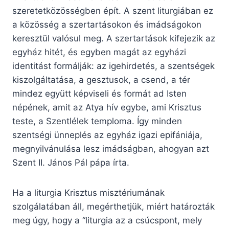
szeretetközösségben épít. A szent liturgiában ez
a közösség a szertartásokon és imádságokon
keresztül valósul meg. A szertartások kifejezik az
egyház hitét, és egyben magát az egyházi
identitást formálják: az igehirdetés, a szentségek
kiszolgáltatása, a gesztusok, a csend, a tér
mindez együtt képviseli és formát ad Isten
népének, amit az Atya hív egybe, ami Krisztus
teste, a Szentlélek temploma. Így minden
szentségi ünneplés az egyház igazi epifániája,
megnyilvánulása lesz imádságban, ahogyan azt
Szent II. János Pál pápa írta.
Ha a liturgia Krisztus misztériumának
szolgálatában áll, megérthetjük, miért határozták
meg úgy, hogy a “liturgia az a csúcspont, mely