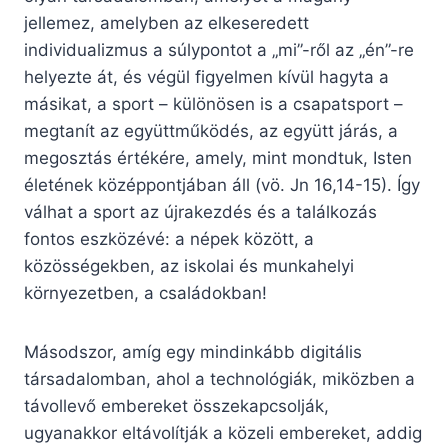
jellemez, amelyben az elkeseredett
individualizmus a súlypontot a „mi”-ről az „én”-re
helyezte át, és végül figyelmen kívül hagyta a
másikat, a sport – különösen is a csapatsport –
megtanít az együttműködés, az együtt járás, a
megosztás értékére, amely, mint mondtuk, Isten
életének középpontjában áll (vö. Jn 16,14-15). Így
válhat a sport az újrakezdés és a találkozás
fontos eszközévé: a népek között, a
közösségekben, az iskolai és munkahelyi
környezetben, a családokban!
Másodszor, amíg egy mindinkább digitális
társadalomban, ahol a technológiák, miközben a
távollevő embereket összekapcsolják,
ugyanakkor eltávolítják a közeli embereket, addig