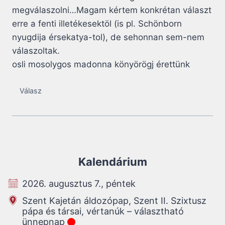
megválaszolni…Magam kértem konkrétan választ
erre a fenti illetékesektöl (is pl. Schönborn
nyugdija érsekatya-tol), de sehonnan sem-nem
válaszoltak.
osli mosolygos madonna könyörögj érettünk
Válasz
Kalendárium
2026. augusztus 7., péntek
Szent Kajetán áldozópap, Szent II. Szixtusz
pápa és társai, vértanúk – választható
ünnepnap