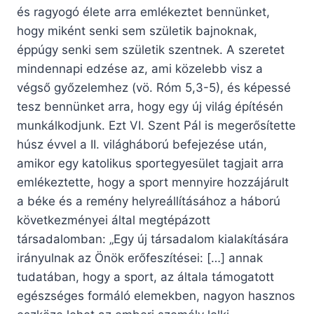
és ragyogó élete arra emlékeztet bennünket,
hogy miként senki sem születik bajnoknak,
éppúgy senki sem születik szentnek. A szeretet
mindennapi edzése az, ami közelebb visz a
végső győzelemhez (vö. Róm 5,3-5), és képessé
tesz bennünket arra, hogy egy új világ építésén
munkálkodjunk. Ezt VI. Szent Pál is megerősítette
húsz évvel a II. világháború befejezése után,
amikor egy katolikus sportegyesület tagjait arra
emlékeztette, hogy a sport mennyire hozzájárult
a béke és a remény helyreállításához a háború
következményei által megtépázott
társadalomban: „Egy új társadalom kialakítására
irányulnak az Önök erőfeszítései: […] annak
tudatában, hogy a sport, az általa támogatott
egészséges formáló elemekben, nagyon hasznos