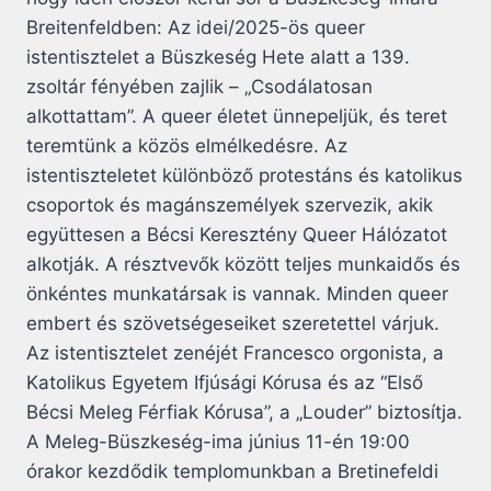
Breitenfeldben: Az idei/2025-ös queer
istentisztelet a Büszkeség Hete alatt a 139.
zsoltár fényében zajlik – „Csodálatosan
alkottattam”. A queer életet ünnepeljük, és teret
teremtünk a közös elmélkedésre. Az
istentiszteletet különböző protestáns és katolikus
csoportok és magánszemélyek szervezik, akik
együttesen a Bécsi Keresztény Queer Hálózatot
alkotják. A résztvevők között teljes munkaidős és
önkéntes munkatársak is vannak. Minden queer
embert és szövetségeseiket szeretettel várjuk.
Az istentisztelet zenéjét Francesco orgonista, a
Katolikus Egyetem Ifjúsági Kórusa és az “Első
Bécsi Meleg Férfiak Kórusa”, a „Louder” biztosítja.
A Meleg-Büszkeség-ima június 11-én 19:00
órakor kezdődik templomunkban a Bretinefeldi