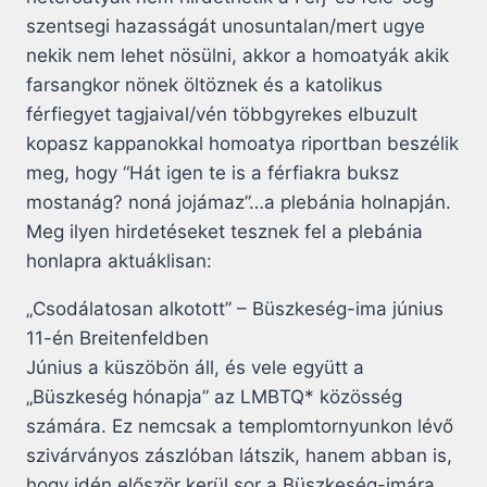
szentsegi hazasságát unosuntalan/mert ugye
nekik nem lehet nösülni, akkor a homoatyák akik
farsangkor nönek öltöznek és a katolikus
férfiegyet tagjaival/vén többgyrekes elbuzult
kopasz kappanokkal homoatya riportban beszélik
meg, hogy “Hát igen te is a férfiakra buksz
mostanág? noná jojámaz”…a plebánia holnapján.
Meg ilyen hirdetéseket tesznek fel a plebánia
honlapra aktuáklisan:
„Csodálatosan alkotott” – Büszkeség-ima június
11-én Breitenfeldben
Június a küszöbön áll, és vele együtt a
„Büszkeség hónapja” az LMBTQ* közösség
számára. Ez nemcsak a templomtornyunkon lévő
szivárványos zászlóban látszik, hanem abban is,
hogy idén először kerül sor a Büszkeség-imára