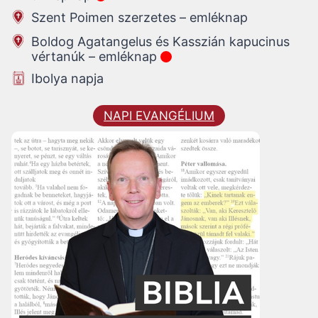
Szent Poimen szerzetes – emléknap
Boldog Agatangelus és Kasszián kapucinus
vértanúk – emléknap
Ibolya napja
NAPI EVANGÉLIUM