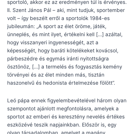
sportoló, akkor ez az eredményen túl is érvényes.
II. Szent János Pál – aki, mint tudjuk, sportember
volt – így beszélt erről a sportolók 1984-es
jubileumán: „A sport az élet öröme, játék,
ünneplés, és mint ilyet, értékelni kell […] azáltal,
hogy visszanyeri ingyenességét, azt a
képességét, hogy baráti kötelékeket kovácsol,
párbeszédre és egymás iránti nyitottságra
ösztönöz, […] a termelés és fogyasztás kemény
törvényei és az élet minden más, tisztán
haszonelvű és hedonista értelmezése fölött”.
Leó pápa ennek figyelembevételével három olyan
szempontot ajánlott megfontolásra, amelyek a
sportot az emberi és keresztény nevelés értékes
eszközévé teszik napjainkban. Először is, egy
olyan társadalomban, amelyet a magány