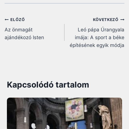
Bejegyzés
ELŐZŐ
KÖVETKEZŐ
Az önmagát
Leó pápa Úrangyala
navigáció
ajándékozó Isten
imája: A sport a béke
építésének egyik módja
Kapcsolódó tartalom