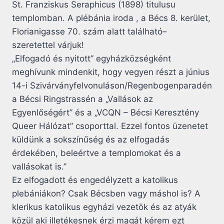
St. Franziskus Seraphicus (1898) titulusu
templomban. A plébánia iroda , a Bécs 8. kerület,
Florianigasse 70. szám alatt található–
szeretettel várjuk!
„Elfogadó és nyitott” egyházközségként
meghívunk mindenkit, hogy vegyen részt a június
14-i Szivárványfelvonuláson/Regenbogenparadén
a Bécsi Ringstrassén a „Vallások az
Egyenlőségért” és a „VCQN – Bécsi Keresztény
Queer Hálózat” csoporttal. Ezzel fontos üzenetet
küldünk a sokszínűség és az elfogadás
érdekében, beleértve a templomokat és a
vallásokat is.”
Ez elfogadott és engedélyzett a katolikus
plebániákon? Csak Bécsben vagy máshol is? A
klerikus katolikus egyházi vezetök és az atyák
közül aki illetékesnek érzi magát kérem ezt