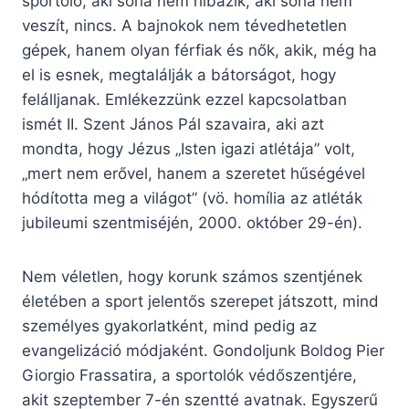
sportoló, aki soha nem hibázik, aki soha nem
veszít, nincs. A bajnokok nem tévedhetetlen
gépek, hanem olyan férfiak és nők, akik, még ha
el is esnek, megtalálják a bátorságot, hogy
felálljanak. Emlékezzünk ezzel kapcsolatban
ismét II. Szent János Pál szavaira, aki azt
mondta, hogy Jézus „Isten igazi atlétája” volt,
„mert nem erővel, hanem a szeretet hűségével
hódította meg a világot” (vö. homília az atléták
jubileumi szentmiséjén, 2000. október 29-én).
Nem véletlen, hogy korunk számos szentjének
életében a sport jelentős szerepet játszott, mind
személyes gyakorlatként, mind pedig az
evangelizáció módjaként. Gondoljunk Boldog Pier
Giorgio Frassatira, a sportolók védőszentjére,
akit szeptember 7-én szentté avatnak. Egyszerű