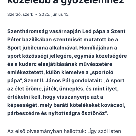
Szerző:
szerk
2025. június 15.
Szentháromság vasárnapján Leó pápa a Szent
Péter bazilikában szentmisét mutatott be a
Sport jubileuma alkalmával. Homíliájában a
sport közösségi jellegére, egymás közelségére
és a kudarc elsajátításának művészetére
emlékeztetett, külön kiemelve a „sportoló
pápa”, Szent II. János Pál gondolatait: „A sport
az élet öröme, játék, ünneplés, és mint ilyet,
értékelni kell, hogy visszanyerje azt a
képességét, mely baráti kötelékeket kovácsol,
párbeszédre és nyitottságra ösztönöz”.
Az első olvasmányban hallottuk: „Így szól Isten