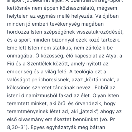
a sport jubileumát éljük. A Szentháromság-Sport
kettősnév nem éppen közhasználatú, mégsem
helytelen az egymás mellé helyezés. Valójában
minden jó emberi tevékenység magában
hordozza Isten szépségének visszatükröződését,
és a sport minden bizonnyal ezek közé tartozik.
Emellett Isten nem statikus, nem zárkózik be
önmagába. Ő közösség, élő kapcsolat az Atya, a
Fiú és a Szentlélek között, amely nyitott az
emberiség és a világ felé. A teológia ezt a
valóságot perichoresisnek, azaz „körtáncnak”, a
kölcsönös szeretet táncának nevezi. Ebből az
isteni dinamizmusból fakad az élet. Olyan Isten
teremtett minket, aki örül és örvendezik, hogy
teremtményeinek létet ad, aki „játszik”, ahogy az
első olvasmány emlékeztet bennünket (vö. Pr
8,30-31). Egyes egyházatyák még bátran