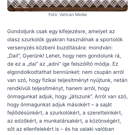
Fotó: Vatican Media
Gondoljunk csak egy kifejezésre, amelyet az
olasz szurkolók gyakran használnak a sportolók
versenyzés közbeni buzdítására: mondván:
„Dai!”, Gyerünk! Lehet, hogy nem gondolunk rá,
de ez a „dai” az „adni” ige felszólító módja. Ez
elgondolkodtathat bennünket: nem csupán arról
van szó, hogy fizikai teljesítményt nyújtunk, netán
rendkívüli teljesítményt, hanem arról, hogy
önmagunkat adjuk, hogy „játszunk”. Arról van szó,
hogy önmagunkat adjuk másokért – a saját
fejlődésünkért, a szurkolókért, a szeretteinkért,
az edzőkért, a munkatársakért, a közönségért,
sőt az ellenfelekért is – és ha valaki valóban