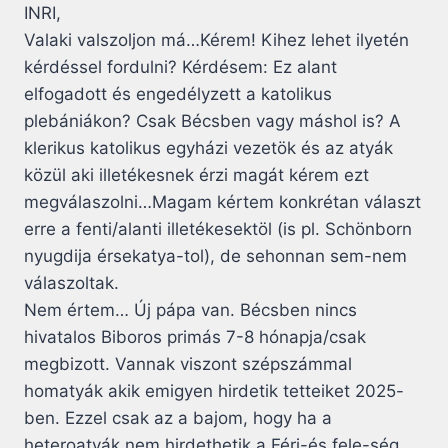
INRI,
Valaki valszoljon má…Kérem! Kihez lehet ilyetén
kérdéssel fordulni? Kérdésem: Ez alant
elfogadott és engedélyzett a katolikus
plebániákon? Csak Bécsben vagy máshol is? A
klerikus katolikus egyházi vezetök és az atyák
közül aki illetékesnek érzi magát kérem ezt
megválaszolni…Magam kértem konkrétan választ
erre a fenti/alanti illetékesektöl (is pl. Schönborn
nyugdija érsekatya-tol), de sehonnan sem-nem
válaszoltak.
Nem értem… Új pápa van. Bécsben nincs
hivatalos Biboros primás 7-8 hónapja/csak
megbizott. Vannak viszont szépszámmal
homatyák akik emigyen hirdetik tetteiket 2025-
ben. Ezzel csak az a bajom, hogy ha a
heteroatyák nem hirdethetik a Férj-és fele-ség