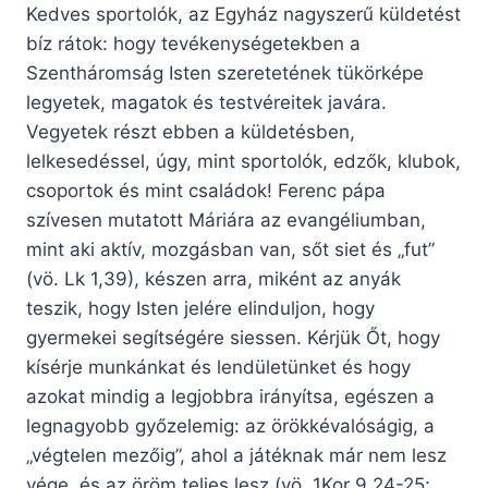
Kedves sportolók, az Egyház nagyszerű küldetést
bíz rátok: hogy tevékenységetekben a
Szentháromság Isten szeretetének tükörképe
legyetek, magatok és testvéreitek javára.
Vegyetek részt ebben a küldetésben,
lelkesedéssel, úgy, mint sportolók, edzők, klubok,
csoportok és mint családok! Ferenc pápa
szívesen mutatott Máriára az evangéliumban,
mint aki aktív, mozgásban van, sőt siet és „fut”
(vö. Lk 1,39), készen arra, miként az anyák
teszik, hogy Isten jelére elinduljon, hogy
gyermekei segítségére siessen. Kérjük Őt, hogy
kísérje munkánkat és lendületünket és hogy
azokat mindig a legjobbra irányítsa, egészen a
legnagyobb győzelemig: az örökkévalóságig, a
„végtelen mezőig”, ahol a játéknak már nem lesz
vége, és az öröm teljes lesz (vö. 1Kor 9,24-25;