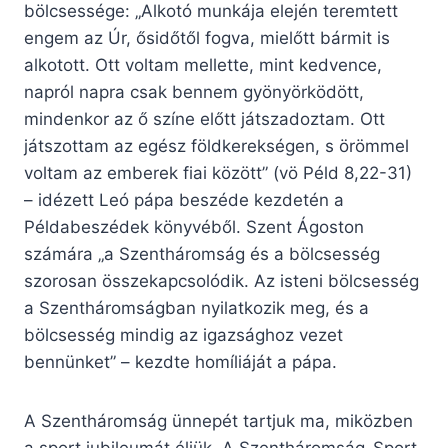
bölcsessége: „Alkotó munkája elején teremtett
engem az Úr, ősidőtől fogva, mielőtt bármit is
alkotott. Ott voltam mellette, mint kedvence,
napról napra csak bennem gyönyörködött,
mindenkor az ő színe előtt játszadoztam. Ott
játszottam az egész földkerekségen, s örömmel
voltam az emberek fiai között” (vö Péld 8,22-31)
– idézett Leó pápa beszéde kezdetén a
Példabeszédek könyvéből. Szent Ágoston
számára „a Szentháromság és a bölcsesség
szorosan összekapcsolódik. Az isteni bölcsesség
a Szentháromságban nyilatkozik meg, és a
bölcsesség mindig az igazsághoz vezet
bennünket” – kezdte homíliáját a pápa.
A Szentháromság ünnepét tartjuk ma, miközben