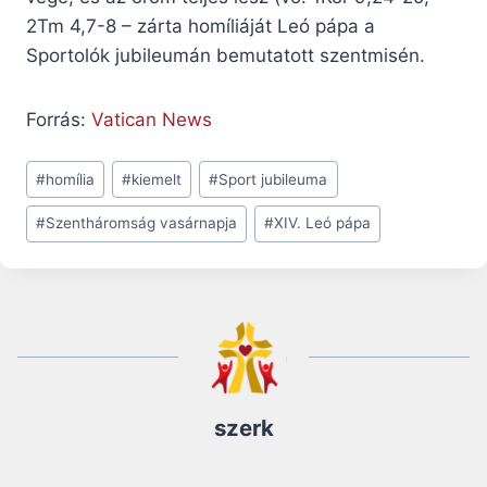
2Tm 4,7-8 – zárta homíliáját Leó pápa a
Sportolók jubileumán bemutatott szentmisén.
Forrás:
Vatican News
Post
#
homília
#
kiemelt
#
Sport jubileuma
Tags:
#
Szentháromság vasárnapja
#
XIV. Leó pápa
szerk