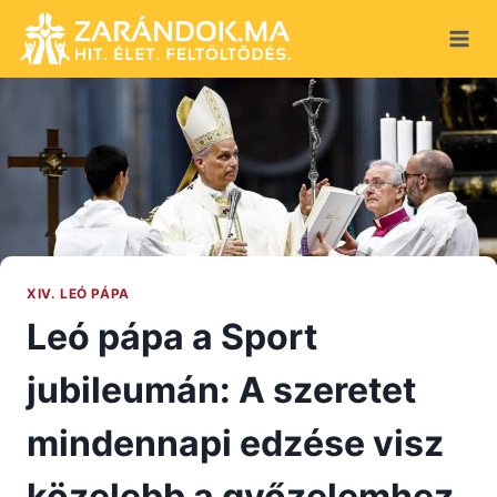
Skip
to
content
XIV. LEÓ PÁPA
Leó pápa a Sport
jubileumán: A szeretet
mindennapi edzése visz
közelebb a győzelemhez