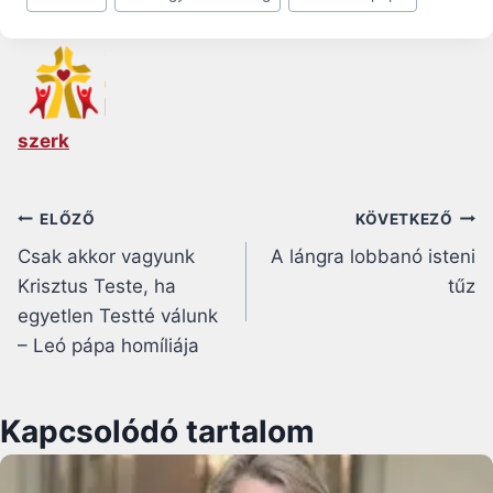
Tags:
szerk
Bejegyzés
ELŐZŐ
KÖVETKEZŐ
Csak akkor vagyunk
A lángra lobbanó isteni
navigáció
Krisztus Teste, ha
tűz
egyetlen Testté válunk
– Leó pápa homíliája
Kapcsolódó tartalom