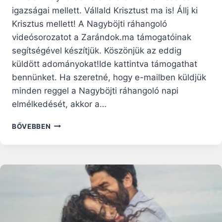
igazságai mellett. Vállald Krisztust ma is! Állj ki
Krisztus mellett! A Nagyböjti ráhangoló
videósorozatot a Zarándok.ma támogatóinak
segítségével készítjük. Köszönjük az eddig
küldött adományokat!Ide kattintva támogathat
bennünket. Ha szeretné, hogy e-mailben küldjük
minden reggel a Nagyböjti ráhangoló napi
elmélkedését, akkor a…
KRISZTUS
BŐVEBBEN
KÖVETÉSE
ÉS
AZ
ELUTASÍTÁS
–
NAGYBÖJTI
RÁHANGOLÓ