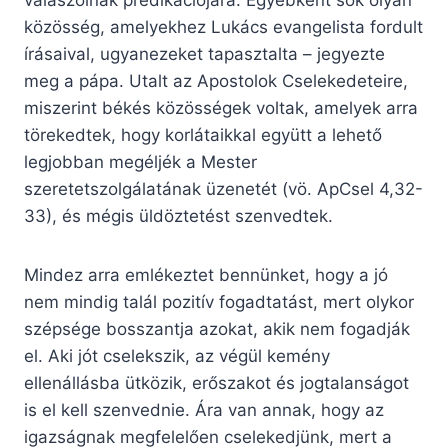
válaszolnak prédikációjára. Egyébként sok olyan
közösség, amelyekhez Lukács evangelista fordult
írásaival, ugyanezeket tapasztalta – jegyezte
meg a pápa. Utalt az Apostolok Cselekedeteire,
miszerint békés közösségek voltak, amelyek arra
törekedtek, hogy korlátaikkal együtt a lehető
legjobban megéljék a Mester
szeretetszolgálatának üzenetét (vö. ApCsel 4,32-
33), és mégis üldöztetést szenvedtek.
Mindez arra emlékeztet bennünket, hogy a jó
nem mindig talál pozitív fogadtatást, mert olykor
szépsége bosszantja azokat, akik nem fogadják
el. Aki jót cselekszik, az végül kemény
ellenállásba ütközik, erőszakot és jogtalanságot
is el kell szenvednie. Ára van annak, hogy az
igazságnak megfelelően cselekedjünk, mert a