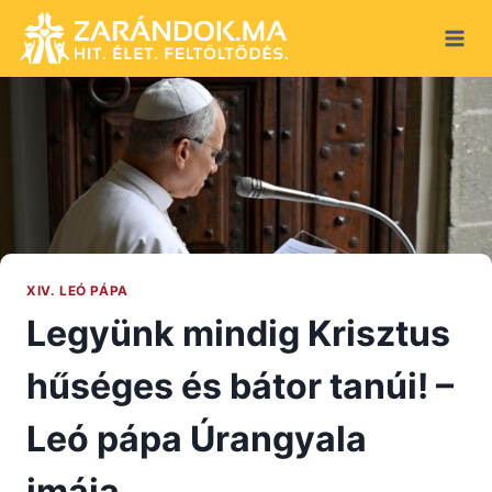
Skip
to
content
XIV. LEÓ PÁPA
Legyünk mindig Krisztus
hűséges és bátor tanúi! –
Leó pápa Úrangyala
imája