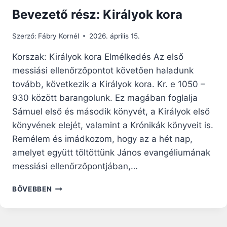
Bevezető rész: Királyok kora
Szerző:
Fábry Kornél
2026. április 15.
Korszak: Királyok kora Elmélkedés Az első
messiási ellenőrzőpontot követően haladunk
tovább, következik a Királyok kora. Kr. e 1050 –
930 között barangolunk. Ez magában foglalja
Sámuel első és második könyvét, a Királyok első
könyvének elejét, valamint a Krónikák könyveit is.
Remélem és imádkozom, hogy az a hét nap,
amelyet együtt töltöttünk János evangéliumának
messiási ellenőrzőpontjában,…
BEVEZETŐ
BŐVEBBEN
RÉSZ:
KIRÁLYOK
KORA