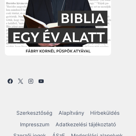
Szerkesztőség
Alapítvány
Hírbeküldés
Impresszum
Adatkezelési tájékoztató
Szerzői jogok
ÁSzF
Moderálási alapelvek