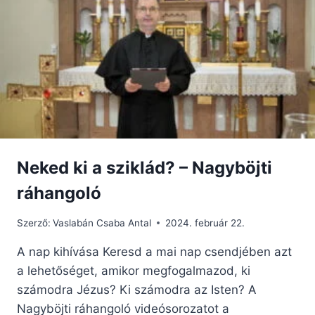
KERESZTÉNY
PARLAMENTI
KÉPVISELŐT
„GYŰLÖLETBESZÉD”
VÉTSÉGÉBEN
Neked ki a sziklád? – Nagyböjti
ráhangoló
Szerző:
Vaslabán Csaba Antal
2024. február 22.
A nap kihívása Keresd a mai nap csendjében azt
a lehetőséget, amikor megfogalmazod, ki
számodra Jézus? Ki számodra az Isten? A
Nagyböjti ráhangoló videósorozatot a