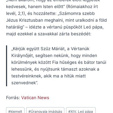
kedvesek, hanem Isten előtt” (Rómaiakhoz írt
levél, 2,1), és hozzátette: „Számomra szebb
Jézus Krisztusban meghalni, mint uralkodni a föld
határáig” – idézte a vértanú püspököt Leó pápa,
majd ezekkel a szavakkal zárta beszédét:
„Kérjük együtt Szűz Máriát, a Vértanúk
Királynőjét, segítsen nekünk, hogy minden
körülmények között Fia hűséges és bátor tanúi
lehessünk, és nyújtsunk támaszt azoknak a
testvéreinknek, akik ma a hitük miatt
szenvednek”.
Forrás:
Vatican News
Post
#
kiemelt
#
Úrangyala imádság
#
XIV. Leó pápa