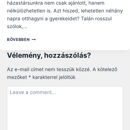
házastársunkra nem csak ajánlott, hanem
nélkülözhetetlen is. Azt hiszed, lehetetlen néhány
napra otthagyni a gyerekeidet? Talán rosszul
szólok,…
JÓ
BŐVEBBEN
OKOK,
HOGY
Vélemény, hozzászólás?
ELUTAZZUNK
EGY
HÉTVÉGÉRE
Az e-mail címet nem tesszük közzé.
A kötelező
A
mezőket
*
karakterrel jelöltük
GYEREKEK
NÉLKÜL