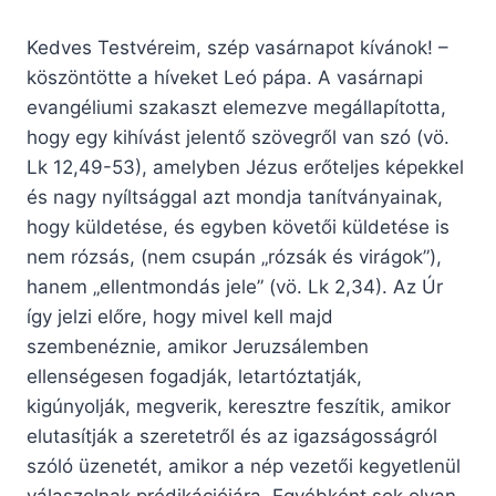
Kedves Testvéreim, szép vasárnapot kívánok! –
köszöntötte a híveket Leó pápa. A vasárnapi
evangéliumi szakaszt elemezve megállapította,
hogy egy kihívást jelentő szövegről van szó (vö.
Lk 12,49-53), amelyben Jézus erőteljes képekkel
és nagy nyíltsággal azt mondja tanítványainak,
hogy küldetése, és egyben követői küldetése is
nem rózsás, (nem csupán „rózsák és virágok”),
hanem „ellentmondás jele” (vö. Lk 2,34). Az Úr
így jelzi előre, hogy mivel kell majd
szembenéznie, amikor Jeruzsálemben
ellenségesen fogadják, letartóztatják,
kigúnyolják, megverik, keresztre feszítik, amikor
elutasítják a szeretetről és az igazságosságról
szóló üzenetét, amikor a nép vezetői kegyetlenül