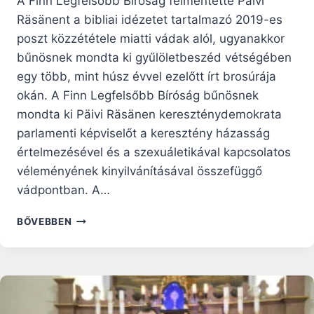
A Finn Legfelsőbb Bíróság felmentette Päivi
Räsänent a bibliai idézetet tartalmazó 2019-es
poszt közzététele miatti vádak alól, ugyanakkor
bűnösnek mondta ki gyűlöletbeszéd vétségében
egy több, mint húsz évvel ezelőtt írt brosúrája
okán. A Finn Legfelsőbb Bíróság bűnösnek
mondta ki Päivi Räsänen kereszténydemokrata
parlamenti képviselőt a keresztény házasság
értelmezésével és a szexuáletikával kapcsolatos
véleményének kinyilvánításával összefüggő
vádpontban. A…
A
BŐVEBBEN
BÍRÓSÁG
BŰNÖSNEK
MONDTA
KI
A
FINN