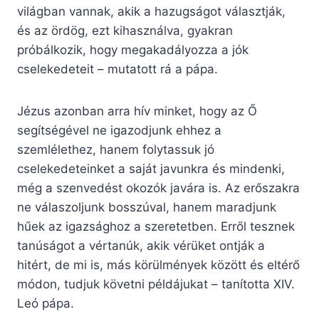
világban vannak, akik a hazugságot választják,
és az ördög, ezt kihasználva, gyakran
próbálkozik, hogy megakadályozza a jók
cselekedeteit – mutatott rá a pápa.
Jézus azonban arra hív minket, hogy az Ő
segítségével ne igazodjunk ehhez a
szemlélethez, hanem folytassuk jó
cselekedeteinket a saját javunkra és mindenki,
még a szenvedést okozók javára is. Az erőszakra
ne válaszoljunk bosszúval, hanem maradjunk
hűek az igazsághoz a szeretetben. Erről tesznek
tanúságot a vértanúk, akik vérüket ontják a
hitért, de mi is, más körülmények között és eltérő
módon, tudjuk követni példájukat – tanította XIV.
Leó pápa.