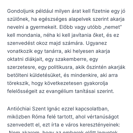
Gondoljunk például milyen árat kell fizetnie egy jó
szülőnek, ha egészséges alapelvek szerint akarja
nevelni a gyermekeit. Előbb vagy utóbb „nemet”
kell mondania, néha ki kell javítania őket, és ez
szenvedést okoz majd számára. Ugyanez
vonatkozik egy tanárra, aki helyesen akarja
oktatni diákjait, egy szakemberre, egy
szerzetesre, egy politikusra, akik őszintén akarják
betölteni küldetésüket, és mindenkire, aki arra
törekszik, hogy következetesen gyakorolja
felelősségeit az evangélium tanításai szerint.
Antióchiai Szent Ignác ezzel kapcsolatban,
miközben Róma felé tartott, ahol vértanúságot
szenvedett el, ezt írta e város keresztényeinek:
„Nem akarom, hogy az emberek előtt legyetek