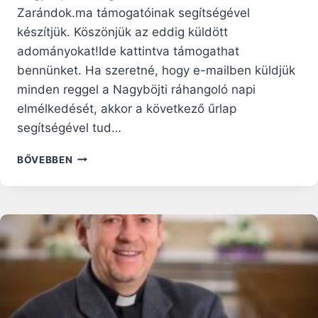
Zarándok.ma támogatóinak segítségével
készítjük. Köszönjük az eddig küldött
adományokat!Ide kattintva támogathat
bennünket. Ha szeretné, hogy e-mailben küldjük
minden reggel a Nagyböjti ráhangoló napi
elmélkedését, akkor a következő űrlap
segítségével tud…
NEKED
BŐVEBBEN
KI
A
SZIKLÁD?
–
NAGYBÖJTI
RÁHANGOLÓ