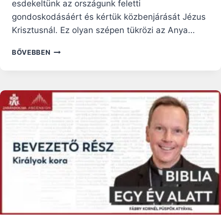
esdekeltünk az országunk feletti
gondoskodásáért és kértük közbenjárását Jézus
Krisztusnál. Ez olyan szépen tükrözi az Anya…
ERŐFORRÁS
BŐVEBBEN
–
NAGY
LÁSZLÓ
ATYA
TAPASZTALATA
MÁRIÁVAL