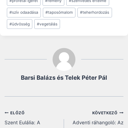
#
prófétai ígéret
#
remény
#
szenvedés értelme
#
szív odaadása
#
taposómalom
#
teherhordozás
#
üdvösség
#
vegetálás
Barsi Balázs és Telek Péter Pál
Bejegyzés
ELŐZŐ
KÖVETKEZŐ
Szent Eulália: A
Adventi ráhangoló: Az
navigáció