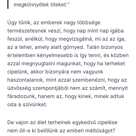
megkönnyítlek titeket.”
Úgy tűnik, az emberek nagy többsége
természetesnek veszi, hogy nap mint nap igába
feszül, anélkül, hogy megvizsgálná, mi az az iga,
az a teher, amely alatt görnyed. Talán bizonyos
értelemben kényelmesebb is így tenni, és közben
azzal megnyugtatni magunkat, hogy ha terheket
cipelünk, akkor bizonyára nem vagyunk
haszontalanok, mint azzal szembenézni, hogy az
üdvösség szempontjából nem az számít, mennyit
fáradozunk, hanem az, hogy kinek, minek adtuk
oda a szívünket.
De vajon az élet terheinek egykedvű cipelése
nem öli-e ki belőlünk az emberi méltóságot?