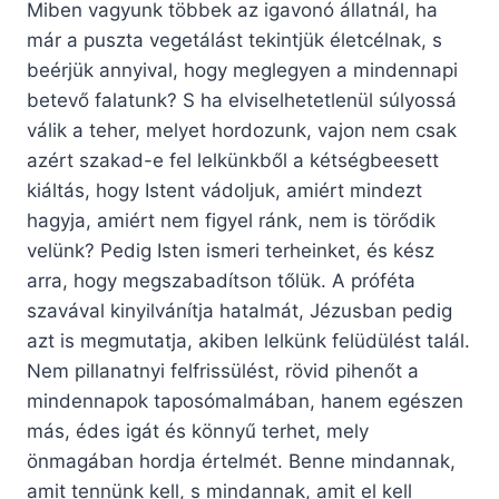
Miben vagyunk többek az igavonó állatnál, ha
már a puszta vegetálást tekintjük életcélnak, s
beérjük annyival, hogy meglegyen a mindennapi
betevő falatunk? S ha elviselhetetlenül súlyossá
válik a teher, melyet hordozunk, vajon nem csak
azért szakad-e fel lelkünkből a kétségbeesett
kiáltás, hogy Istent vádoljuk, amiért mindezt
hagyja, amiért nem figyel ránk, nem is törődik
velünk? Pedig Isten ismeri terheinket, és kész
arra, hogy megszabadítson tőlük. A próféta
szavával kinyilvánítja hatalmát, Jézusban pedig
azt is megmutatja, akiben lelkünk felüdülést talál.
Nem pillanatnyi felfrissülést, rövid pihenőt a
mindennapok taposómalmában, hanem egészen
más, édes igát és könnyű terhet, mely
önmagában hordja értelmét. Benne mindannak,
amit tennünk kell, s mindannak, amit el kell