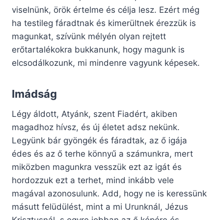
viselnünk, örök értelme és célja lesz. Ezért még
ha testileg fáradtnak és kimerültnek érezzük is
magunkat, szívünk mélyén olyan rejtett
erőtartalékokra bukkanunk, hogy magunk is
elcsodálkozunk, mi mindenre vagyunk képesek.
Imádság
Légy áldott, Atyánk, szent Fiadért, akiben
magadhoz hívsz, és új életet adsz nekünk.
Legyünk bár gyöngék és fáradtak, az ő igája
édes és az ő terhe könnyű a számunkra, mert
miközben magunkra vesszük ezt az igát és
hordozzuk ezt a terhet, mind inkább vele
magával azonosulunk. Add, hogy ne is keressünk
másutt felüdülést, mint a mi Urunknál, Jézus