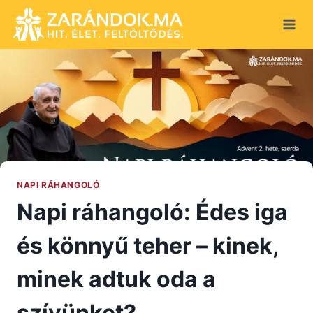
Skip
to
content
NAPI RÁHANGOLÓ
Napi ráhangoló: Édes iga
és könnyű teher – kinek,
minek adtuk oda a
szívünket?