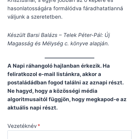
Krisztusnál, s egyre jobban az ő képére és
hasonlatosságára formálódva fáradhatatlanná
váljunk a szeretetben.
Készült Barsi Balázs – Telek Péter-Pál: Új
Magasság és Mélység c. könyve alapján.
A Napi ráhangoló hajlanban érkezik. Ha
feliratkozol e-mail listánkra, akkor a
postaládádban fogod találni az aznapi részt.
Ne hagyd, hogy a közösségi média
algoritmusaitól függjön, hogy megkapod-e az
aktuális napi részt.
Vezetéknév