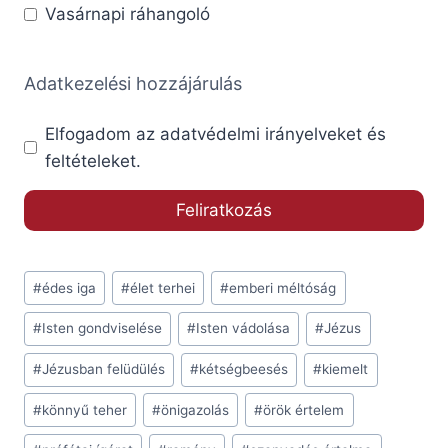
Vasárnapi ráhangoló
Adatkezelési hozzájárulás
Elfogadom az adatvédelmi irányelveket és
feltételeket.
Post
#
édes iga
#
élet terhei
#
emberi méltóság
Tags:
#
Isten gondviselése
#
Isten vádolása
#
Jézus
#
Jézusban felüdülés
#
kétségbeesés
#
kiemelt
#
könnyű teher
#
önigazolás
#
örök értelem