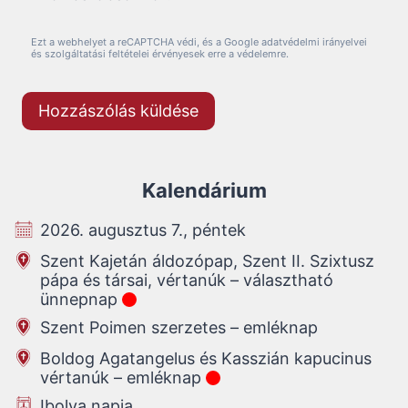
Ezt a webhelyet a reCAPTCHA védi, és a Google adatvédelmi irányelvei
és szolgáltatási feltételei érvényesek erre a védelemre.
Kalendárium
2026. augusztus 7., péntek
Szent Kajetán áldozópap, Szent II. Szixtusz
pápa és társai, vértanúk – választható
ünnepnap
Szent Poimen szerzetes – emléknap
Boldog Agatangelus és Kasszián kapucinus
vértanúk – emléknap
Ibolya napja