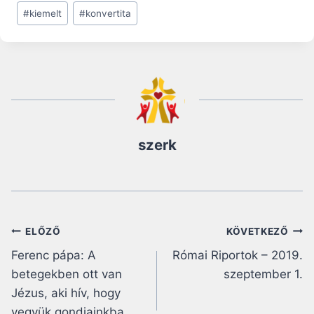
#
kiemelt
#
konvertita
szerk
Bejegyzés
ELŐZŐ
KÖVETKEZŐ
Ferenc pápa: A
Római Riportok – 2019.
navigáció
betegekben ott van
szeptember 1.
Jézus, aki hív, hogy
vegyük gondjainkba