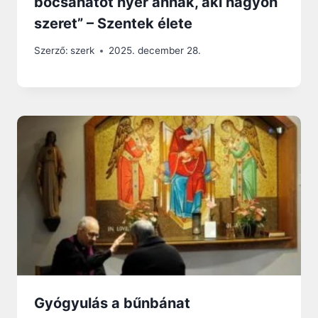
bocsánatot nyer annak, aki nagyon
szeret” – Szentek élete
Szerző:
szerk
2025. december 28.
Gyógyulás a bűnbánat