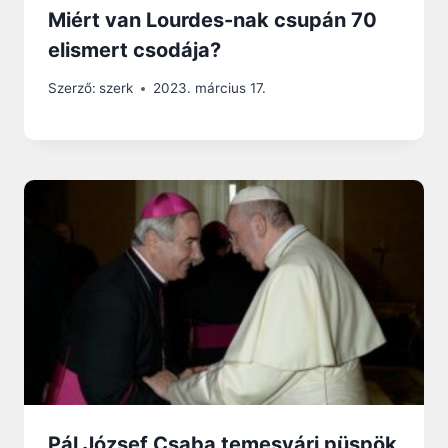
Miért van Lourdes-nak csupán 70
elismert csodája?
Szerző:
szerk
2023. március 17.
Pál József Csaba temesvári püspök