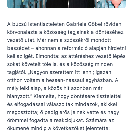
A búcsú istentiszteleten Gabriele Göbel röviden
körvonalazta a közösség tagjainak a döntéséhez
vezető utat. Már nem a szószékről mondott
beszédet – ahonnan a reformáció alapján hirdetni
kell az igét. Elmondta: az áttéréshez vezető lépés
sokat követelt tőle is, és a közösség minden
tagjától. „Nagyon szerettem itt lenni; igazán
otthon voltam a hessen-nassaui egyházban. A
mély lelki alap, a közös hit azonban már
hiányzott.” Kiemelte, hogy döntésére tisztelettel
és elfogadással válaszoltak mindazok, akikkel
megosztotta; ő pedig erős jelnek vette és nagy
örömmel fogadta a reakciójukat. Számára az
ökumené mindig a következőket jelentette: