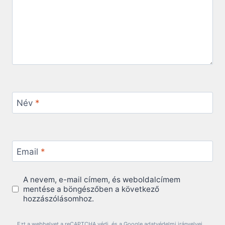
Név
*
Email
*
A nevem, e-mail címem, és weboldalcímem
mentése a böngészőben a következő
hozzászólásomhoz.
Ezt a webhelyet a reCAPTCHA védi, és a Google adatvédelmi irányelvei