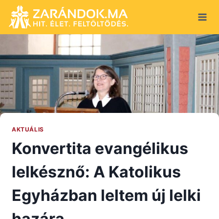
Skip
to
content
AKTUÁLIS
Konvertita evangélikus
lelkésznő: A Katolikus
Egyházban leltem új lelki
hazára