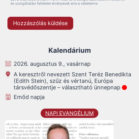
és szolgáltatási feltételei érvényesek erre a védelemre.
Kalendárium
2026. augusztus 9., vasárnap
A keresztről nevezett Szent Teréz Benedikta
(Edith Stein), szűz és vértanú, Európa
társvédőszentje – választható ünnepnap
Emőd napja
NAPI EVANGÉLIUM