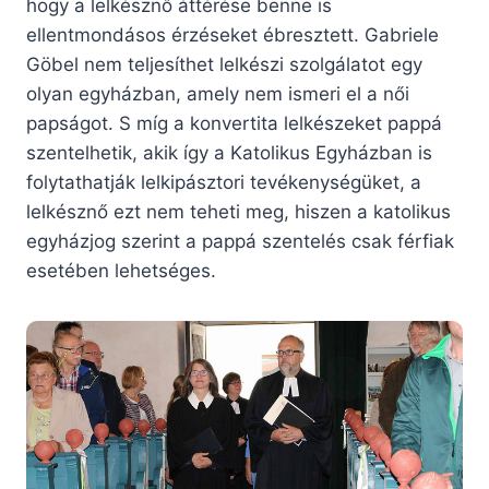
hogy a lelkésznő áttérése benne is
ellentmondásos érzéseket ébresztett. Gabriele
Göbel nem teljesíthet lelkészi szolgálatot egy
olyan egyházban, amely nem ismeri el a női
papságot. S míg a konvertita lelkészeket pappá
szentelhetik, akik így a Katolikus Egyházban is
folytathatják lelkipásztori tevékenységüket, a
lelkésznő ezt nem teheti meg, hiszen a katolikus
egyházjog szerint a pappá szentelés csak férfiak
esetében lehetséges.