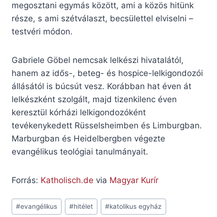
megosztani egymás között, ami a közös hitünk
része, s ami szétválaszt, becsülettel elviselni –
testvéri módon.
Gabriele Göbel nemcsak lelkészi hivatalától,
hanem az idős-, beteg- és hospice-lelkigondozói
állásától is búcsút vesz. Korábban hat éven át
lelkészként szolgált, majd tizenkilenc éven
keresztül kórházi lelkigondozóként
tevékenykedett Rüsselsheimben és Limburgban.
Marburgban és Heidelbergben végezte
evangélikus teológiai tanulmányait.
Forrás:
Katholisch.de
via
Magyar Kurír
Post
#
evangélikus
#
hitélet
#
katolikus egyház
Tags: