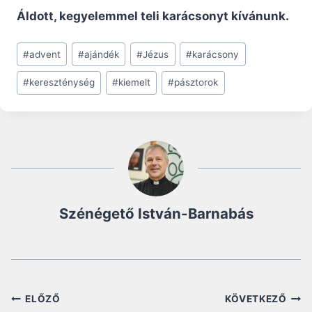
Áldott, kegyelemmel teli karácsonyt kívánunk.
Post
#
advent
#
ajándék
#
Jézus
#
karácsony
Tags:
#
kereszténység
#
kiemelt
#
pásztorok
Szénégető István-Barnabás
Bejegyzés
ELŐZŐ
KÖVETKEZŐ