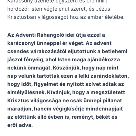
Karácsony üzenete egyszerű és örömhírt
hordozó: Isten végtelenül szeret, és Jézus
Krisztusban világosságot hoz az ember életébe.
Az Adventi Ráhangoló idei útja ezzel a
karácsonyi ünneppel ér véget. Az advent
csendes várakozásától eljutottunk a betlehemi
jászol fényéig, ahol Isten maga ajándékozza
nekünk önmagát. Köszönjük, hogy nap mint
nap velünk tartottak ezen a lelki zarándoklaton,
hogy időt, figyelmet és nyitott szívet adtak az
elmélyülésnek. Kívánjuk, hogy a megszületett
Krisztus világossága ne csak ünnepi pillanat
maradjon, hanem végigkísérje mindennapjait
az előttünk álló évben is, reményt, békét és
erőt adva.