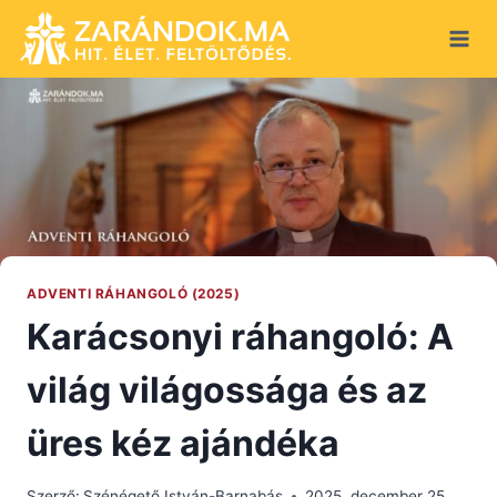
Skip
to
content
ADVENTI RÁHANGOLÓ (2025)
Karácsonyi ráhangoló: A
világ világossága és az
üres kéz ajándéka
Szerző:
Szénégető István-Barnabás
2025. december 25.