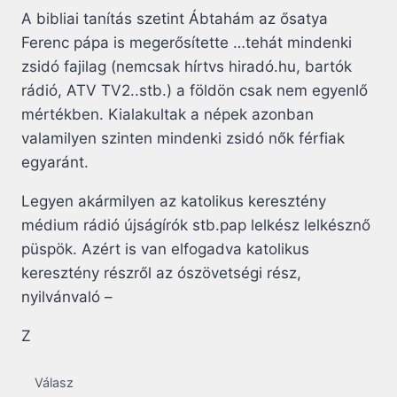
A bibliai tanítás szetint Ábtahám az ősatya
Ferenc pápa is megerősítette …tehát mindenki
zsidó fajilag (nemcsak hírtvs hiradó.hu, bartók
rádió, ATV TV2..stb.) a földön csak nem egyenlő
mértékben. Kialakultak a népek azonban
valamilyen szinten mindenki zsidó nők férfiak
egyaránt.
Legyen akármilyen az katolikus keresztény
médium rádió újságírók stb.pap lelkész lelkésznő
püspök. Azért is van elfogadva katolikus
keresztény részről az ószövetségi rész,
nyilvánvaló –
Z
Válasz