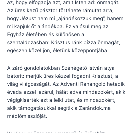
az, hogy elfogadja azt, amit Isten ad: önmagát.
Az üres kezű pásztor története rámutat arra,
hogy Jézust nem mi „ajándékozzuk meg”, hanem
mi kapjuk őt ajándékba. Ez valósul meg az
Egyház életében és különösen a
szentáldozásban: Krisztus ránk bízza önmagát,
egészen közel jön, életünk középpontjába.
A záró gondolatokban Szénégető István atya
bátorít: merjük üres kézzel fogadni Krisztust, a
világ világosságát. Az Adventi Ráhangoló hetedik
évada ezzel lezárul, hálát adva mindazokért, akik
végigkísérték ezt a lelki utat, és mindazokért,
akik támogatásukkal segítik a Zarándok.ma
médiómisszióját.