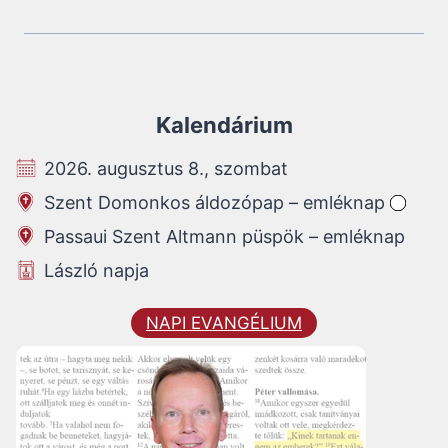
Kalendárium
2026. augusztus 8., szombat
Szent Domonkos áldozópap – emléknap
Passaui Szent Altmann püspök – emléknap
László napja
NAPI EVANGÉLIUM