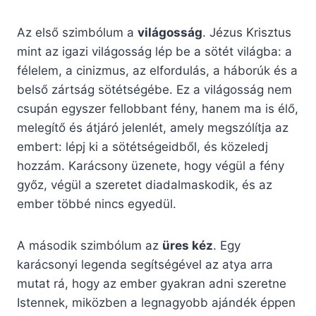
Az első szimbólum a
világosság
. Jézus Krisztus
mint az igazi világosság lép be a sötét világba: a
félelem, a cinizmus, az elfordulás, a háborúk és a
belső zártság sötétségébe. Ez a világosság nem
csupán egyszer fellobbant fény, hanem ma is élő,
melegítő és átjáró jelenlét, amely megszólítja az
embert: lépj ki a sötétségeidből, és közeledj
hozzám. Karácsony üzenete, hogy végül a fény
győz, végül a szeretet diadalmaskodik, és az
ember többé nincs egyedül.
A második szimbólum az
üres kéz
. Egy
karácsonyi legenda segítségével az atya arra
mutat rá, hogy az ember gyakran adni szeretne
Istennek, miközben a legnagyobb ajándék éppen