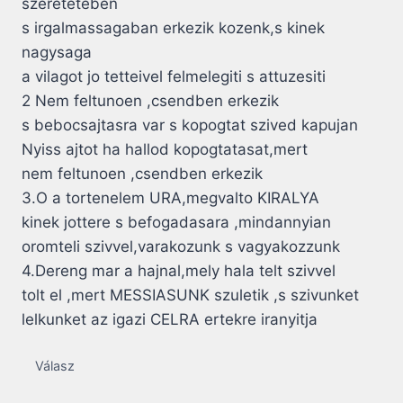
szereteteben
s irgalmassagaban erkezik kozenk,s kinek
nagysaga
a vilagot jo tetteivel felmelegiti s attuzesiti
2 Nem feltunoen ,csendben erkezik
s bebocsajtasra var s kopogtat szived kapujan
Nyiss ajtot ha hallod kopogtatasat,mert
nem feltunoen ,csendben erkezik
3.O a tortenelem URA,megvalto KIRALYA
kinek jottere s befogadasara ,mindannyian
oromteli szivvel,varakozunk s vagyakozzunk
4.Dereng mar a hajnal,mely hala telt szivvel
tolt el ,mert MESSIASUNK szuletik ,s szivunket
lelkunket az igazi CELRA ertekre iranyitja
Válasz