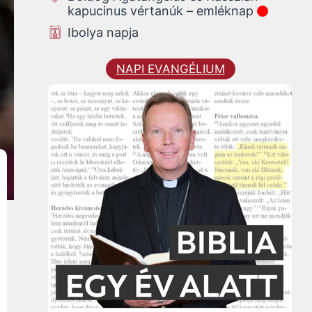
kapucinus vértanúk – emléknap
Ibolya napja
NAPI EVANGÉLIUM