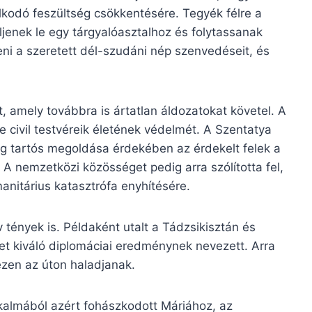
lkodó feszültség csökkentésére. Tegyék félre a
ljenek le egy tárgyalóasztalhoz és folytassanak
eni a szeretett dél-szudáni nép szenvedéseit, és
 amely továbbra is ártatlan áldozatokat követel. A
e civil testvéreik életének védelmét. A Szentatya
g tartós megoldása érdekében az érdekelt felek a
A nemzetközi közösséget pedig arra szólította fel,
anitárius katasztrófa enyhítésére.
 tények is. Példaként utalt a Tádzsikisztán és
et kiváló diplomáciai eredménynek nevezett. Arra
ezen az úton haladjanak.
kalmából azért fohászkodott Máriához, az