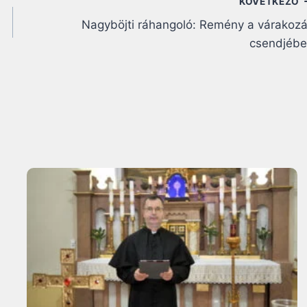
KÖVETKEZŐ
Nagyböjti ráhangoló: Remény a várakoz
csendjéb