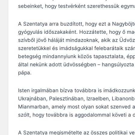
sebeinket, hogy testvérként szerethessük egym
A Szentatya arra buzdított, hogy ezt a Nagyböj
gyógyulás időszakaként. Hozzátette, hogy ő maga
szívből jövő háláját mindazoknak, akik az Üdvözí
szeretetükkel és imádságukkal felebarátaik szá
betegség mindannyiunk közös tapasztalata, épp
által nekünk adott üdvösségben – hangsúlyozta
pápa.
Isten irgalmában bízva továbbra is imádkozzun
Ukrajnában, Palesztinában, Izraelben, Libanon
Mianmarban, amely most olyan sokat szenved a f
szólt, hogy továbbra is aggodalommal követi a d
A Szentatya megismételte az összes politikai ve