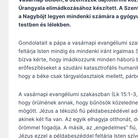
Úrangyala elimádkozásához készített. A Szent
a Nagyböjt legyen mindenki számára a gyógyul
testben és lélekben.
Gondolatait a pápa a vasárnapi evangéliumi sza
feltárja Isten mindig és mindenki iránt irgalma
bízva kérte, hogy imádkozzunk minden háború 
erőfeszítéseket a szudáni katasztrofális humani
hogy a béke csak tárgyalóasztalok mellett, párb
A vasárnapi evangéliumi szakaszban (Lk 15:1-3, 
hogy örülnének annak, hogy bűnösök közeledne
mögött. Jézus a tékozló fiú példabeszédével ado
akinek két fia van. Az egyik elhagyja otthonát, 
örömmel fogadja. A másik, az „engedelmes” fiú, 
Jézus ezzel a példabeszéddel feltárja Isten szív