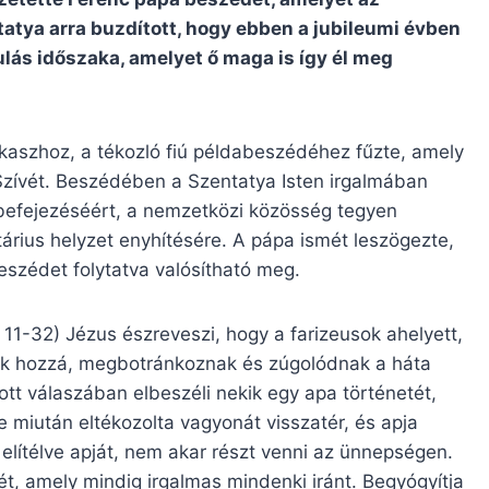
atya arra buzdított, hogy ebben a jubileumi évben
ás időszaka, amelyet ő maga is így él meg
kaszhoz, a tékozló fiú példabeszédéhez fűzte, amely
s Szívét. Beszédében a Szentatya Isten irgalmában
befejezéséért, a nemzetközi közösség tegyen
tárius helyzet enyhítésére. A pápa ismét leszögezte,
eszédet folytatva valósítható meg.
11-32) Jézus észreveszi, hogy a farizeusok ahelyett,
k hozzá, megbotránkoznak és zúgolódnak a háta
tt válaszában elbeszéli nekik egy apa történetét,
de miután eltékozolta vagyonát visszatér, és apja
elítélve apját, nem akar részt venni az ünnepségen.
ét, amely mindig irgalmas mindenki iránt. Begyógyítja