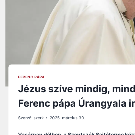
FERENC PÁPA
Jézus szíve mindig, mind
Ferenc pápa Úrangyala i
Szerző:
szerk
2025. március 30.
Vasárnap délben, a Szentszék Sajtóterme köz