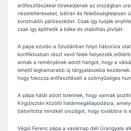
erőfeszítésükkel törekedjenek az országban ura
nézeteltéréseket, bátran és felelősségteljesen ü
konstruktív párbeszédet. Csak így tudják enyhít
csak így építhetik a béke és stabilitás jövőjét.
A pápa ezután a Szudánban folyó háborúra utalt,
konfliktusban részt vevő felek helyezzék előtérb
annak a reményének adott hangot, hogy a válsá
lehető leghamarabb új tárgyalásokba kezdenek. 
hogy fokozza erőfeszítéseit a szörnyűséges hum
A pápa hálát adott Istennek, hogy vannak pozitív
Kirgizisztán közötti határmegállapodásra, amely
bátorította mindkét országot, hogy továbbra is 
Végül Ferenc pápa a vasárnap déli Úrangyala al