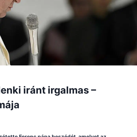
enki iránt irgalmas –
mája
zétette Ferenc pápa beszédét, amelyet az