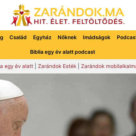
ég
Család
Egyház
Nőknek
Imádságok
Podcas
Biblia egy év alatt podcast
ia egy év alatt
|
Zarándok Esték
|
Zarándok mobilalkalm