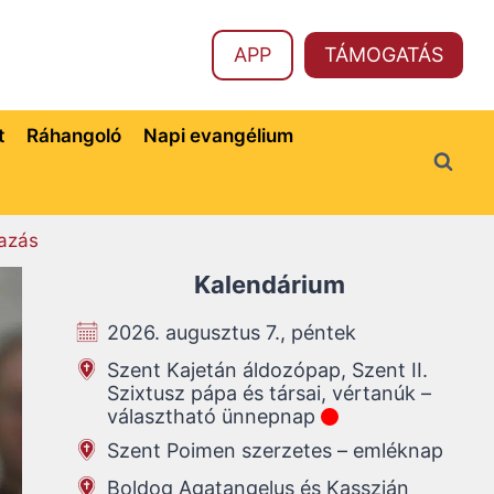
APP
TÁMOGATÁS
t
Ráhangoló
Napi evangélium
azás
Kalendárium
2026. augusztus 7., péntek
Szent Kajetán áldozópap, Szent II.
Szixtusz pápa és társai, vértanúk –
választható ünnepnap
Szent Poimen szerzetes – emléknap
Boldog Agatangelus és Kasszián