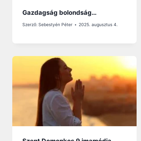
Gazdagság bolondság…
Szerző:
Sebestyén Péter
2025. augusztus 4.
Szent Domonkos 9 imamódja