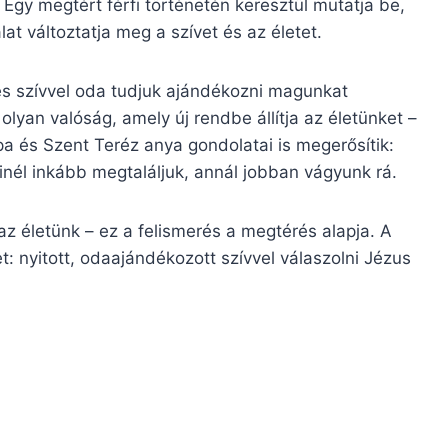
 Egy megtért férfi történetén keresztül mutatja be,
t változtatja meg a szívet és az életet.
jes szívvel oda tudjuk ajándékozni magunkat
lyan valóság, amely új rendbe állítja az életünket –
a és Szent Teréz anya gondolatai is megerősítik:
minél inkább megtaláljuk, annál jobban vágyunk rá.
az életünk – ez a felismerés a megtérés alapja. A
 nyitott, odaajándékozott szívvel válaszolni Jézus