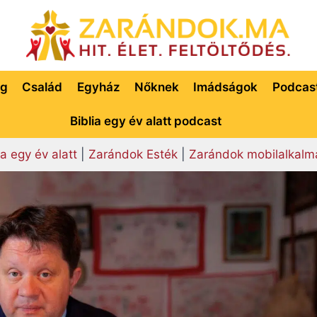
ég
Család
Egyház
Nőknek
Imádságok
Podcas
Biblia egy év alatt podcast
ia egy év alatt
|
Zarándok Esték
|
Zarándok mobilalkalm