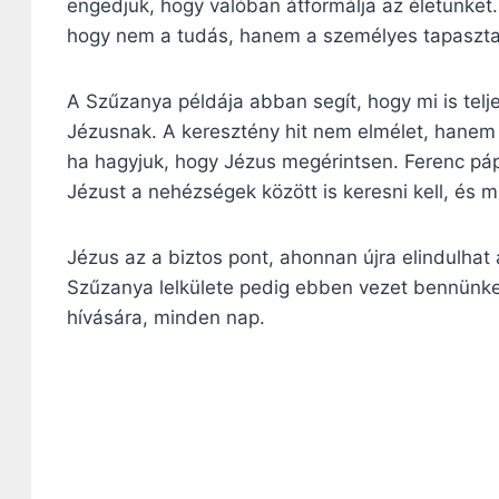
engedjük, hogy valóban átformálja az életünket.
hogy nem a tudás, hanem a személyes tapasztala
A Szűzanya példája abban segít, hogy mi is tel
Jézusnak. A keresztény hit nem elmélet, hanem o
ha hagyjuk, hogy Jézus megérintsen. Ferenc páp
Jézust a nehézségek között is keresni kell, és 
Jézus az a biztos pont, ahonnan újra elindulhat 
Szűzanya lelkülete pedig ebben vezet bennünket:
hívására, minden nap.