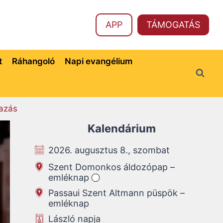
APP
TÁMOGATÁS
t
Ráhangoló
Napi evangélium
azás
Kalendárium
2026. augusztus 8., szombat
Szent Domonkos áldozópap –
emléknap
Passaui Szent Altmann püspök –
emléknap
László napja