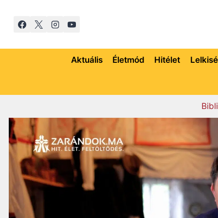
Skip
to
content
Aktuális
Életmód
Hitélet
Lelkis
Bibl