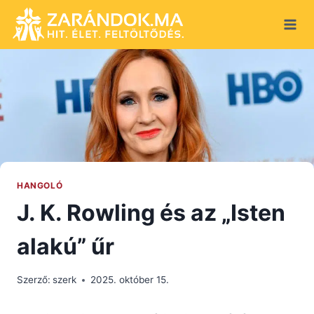
Skip
to
content
HANGOLÓ
J. K. Rowling és az „Isten
alakú” űr
Szerző:
szerk
2025. október 15.