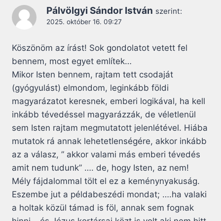
Pálvölgyi Sándor István
szerint:
2025. október 16. 09:27
Köszönöm az írást! Sok gondolatot vetett fel
bennem, most egyet említek…
Mikor Isten bennem, rajtam tett csodaját
(gyógyulást) elmondom, leginkább földi
magyarázatot keresnek, emberi logikával, ha kell
inkább tévedéssel magyarázzák, de véletlenül
sem Isten rajtam megmutatott jelenlétével. Hiába
mutatok rá annak lehetetlenségére, akkor inkább
az a válasz, ” akkor valami más emberi tévedés
amit nem tudunk” …. de, hogy Isten, az nem!
Mély fájdalommal tölt el ez a keménynyakuság.
Eszembe jut a példabeszédi mondat; ….ha valaki
a holtak közül támad is föl, annak sem fognak
hinni… és Jézus kortársai közt is volt aki nem hitt.