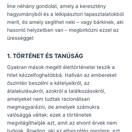
Íme néhány gondolat, amely a keresztény
hagyományból és a lelkipásztori tapasztalatokból
merít, és amely segíthet neki – vagy bárkinek, aki
hasonló helyzetben van – megbirkózni ezzel az
ürességgel:
1. TÖRTÉNET ÉS TANÚSÁG
Gyakran mások megélt élettörténetei teszik a
hitet kézzelfoghatóbbá. Hallván az embereket
őszintén beszélni a kételyeikről, az
átalakulásukról, azokról a találkozásokról,
amelyeket nem tudtak racionálisan
megmagyarázni, de amelyek számukra
valósággá váltak: ezek a történetek
megvilágíthatják azt, amit az elvont érvek nem
tudnak. Rowling, aki az elbeszélés mestere, ezt