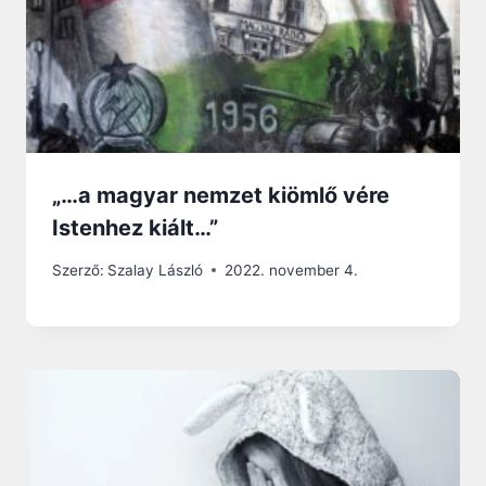
„…a magyar nemzet kiömlő vére
Istenhez kiált…”
Szerző:
Szalay László
2022. november 4.