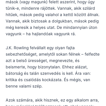
mások (vagy magunk) felett aszerint, hogy úgy
tűnik-e, mindenre rájöttek. Vannak, akik szilárd
hitűek, mások pedig valahol a kettő között állnak.
Vannak, akik biztosak a dolgukban, mások pedig
még keresik a helyes utat. De mindannyian úton
vagyunk – ha hajlandóak vagyunk rá.
J.K. Rowling felvállalt egy olyan fajta
sebezhetőséget, amelytől sokan félnek – felfedte
azt a belső ürességet, megnevezte, és
beismerte, hogy bizonytalan. Ehhez alázat,
bátorság és talán szenvedés is kell. Ára van:
kritika és csalódás kockázata. És mégis, van
benne valami szép.
Azok számára, akik hisznek, ez egy alkalom arra,