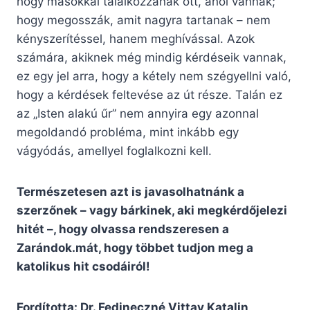
hogy másokkal találkozzanak ott, ahol vannak;
hogy megosszák, amit nagyra tartanak – nem
kényszerítéssel, hanem meghívással. Azok
számára, akiknek még mindig kérdéseik vannak,
ez egy jel arra, hogy a kétely nem szégyellni való,
hogy a kérdések feltevése az út része. Talán ez
az „Isten alakú űr” nem annyira egy azonnal
megoldandó probléma, mint inkább egy
vágyódás, amellyel foglalkozni kell.
Természetesen azt is javasolhatnánk a
szerzőnek – vagy bárkinek, aki megkérdőjelezi
hitét –, hogy olvassa rendszeresen a
Zarándok.mát, hogy többet tudjon meg a
katolikus hit csodáiról!
Fordította: Dr. Fedineczné Vittay Katalin