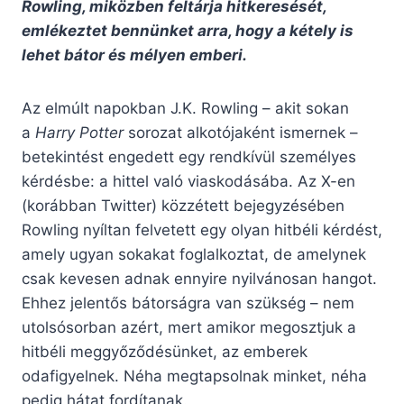
Rowling, miközben feltárja hitkeresését,
emlékeztet bennünket arra, hogy a kétely is
lehet bátor és mélyen emberi.
Az elmúlt napokban J.K. Rowling – akit sokan
a
Harry Potter
sorozat alkotójaként ismernek –
betekintést engedett egy rendkívül személyes
kérdésbe: a hittel való viaskodásába. Az X-en
(korábban Twitter) közzétett bejegyzésében
Rowling nyíltan felvetett egy olyan hitbéli kérdést,
amely ugyan sokakat foglalkoztat, de amelynek
csak kevesen adnak ennyire nyilvánosan hangot.
Ehhez jelentős bátorságra van szükség – nem
utolsósorban azért, mert amikor megosztjuk a
hitbéli meggyőződésünket, az emberek
odafigyelnek. Néha megtapsolnak minket, néha
pedig hátat fordítanak.