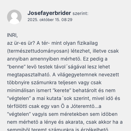
Josefayerbrider
szerint:
2025. október 15. 08:29
INRI,
az ür-es ür? A tér- mint olyan fizikailag
(természettudományosan) létezhet, illetve csak
annyiban amennyiben mérhetö. Ez pedig a
“benne” levö testek távol´ságával lesz lehet
megtapasztalható. A világegyetemnek nevezett
többnyire számunkra teljesen vagy csak
minimálisan ismert “kerete” behatárolt és nem
“végtelen” a mai kutata´sok szerint, mivel idö és
térfölötti csak egy van Ö a Jóteremtö…a
“végtelen” vagyis sem méretekben sem idöben
nem mérhetö a lénye és akarata, csak akkor ha a
semmiböl teremt számunkra is érzékelhetö