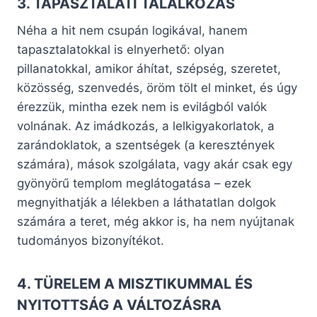
3. TAPASZTALATI TALÁLKOZÁS
Néha a hit nem csupán logikával, hanem
tapasztalatokkal is elnyerhető: olyan
pillanatokkal, amikor áhítat, szépség, szeretet,
közösség, szenvedés, öröm tölt el minket, és úgy
érezzük, mintha ezek nem is evilágból valók
volnának. Az imádkozás, a lelkigyakorlatok, a
zarándoklatok, a szentségek (a keresztények
számára), mások szolgálata, vagy akár csak egy
gyönyörű templom meglátogatása – ezek
megnyithatják a lélekben a láthatatlan dolgok
számára a teret, még akkor is, ha nem nyújtanak
tudományos bizonyítékot.
4. TÜRELEM A MISZTIKUMMAL ÉS
NYITOTTSÁG A VÁLTOZÁSRA