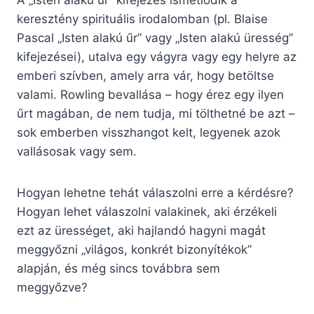
A „Isten alakú űr” kifejezés ismétlődik a
keresztény spirituális irodalomban (pl. Blaise
Pascal „Isten alakú űr” vagy „Isten alakú üresség”
kifejezései), utalva egy vágyra vagy egy helyre az
emberi szívben, amely arra vár, hogy betöltse
valami. Rowling bevallása – hogy érez egy ilyen
űrt magában, de nem tudja, mi tölthetné be azt –
sok emberben visszhangot kelt, legyenek azok
vallásosak vagy sem.
Hogyan lehetne tehát válaszolni erre a kérdésre?
Hogyan lehet válaszolni valakinek, aki érzékeli
ezt az ürességet, aki hajlandó hagyni magát
meggyőzni „világos, konkrét bizonyítékok”
alapján, és még sincs továbbra sem
meggyőzve?