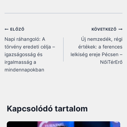
Bejegyzés
ELŐZŐ
KÖVETKEZŐ
Napi ráhangoló: A
Új nemzedék, régi
navigáció
törvény eredeti célja –
értékek: a ferences
igazságosság és
lelkiség ereje Pécsen –
irgalmasság a
NőiTérErő
mindennapokban
Kapcsolódó tartalom