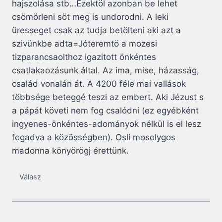
hajszolása stb…Ezektöl azonban be lehet
csömörleni söt meg is undorodni. A leki
üresseget csak az tudja betölteni aki azt a
szivünkbe adta=Jóteremtö a mozesi
tizparancsaolthoz igazitott önkéntes
csatlakaozásunk által. Az ima, mise, házasság,
család vonalán át. A 4200 féle mai vallások
többsége beteggé teszi az embert. Aki Jézust s
a pápát követi nem fog csalódni (ez egyébként
ingyenes-önkéntes-adományok nélkül is el lesz
fogadva a közösségben). Osli mosolygos
madonna könyörögj érettünk.
Válasz