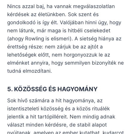
Nincs azzal baj, ha vannak megválaszolatlan
kérdések az életünkben. Sok szent és
gondolkodó is így élt. Valójában hinni úgy, hogy
nem látunk, már maga is hitbéli cselekedet
(ahogy Rowling is elismeri). A sietség hiánya az
érettség része: nem zárjuk be az ajtót a
lehetőségek előtt, nem horgonyozzuk le az
elménket annyira, hogy semmilyen bizonyíték ne
tudná elmozdítani.
5. KÖZÖSSÉG ÉS HAGYOMÁNY
Sok hívő számára a hit hagyománya, az
istentiszteleti közösség és a közös rituálék
jelentik a hit tartópilléreit. Nem mindig adnak
választ minden kérdésre, de stabil alapot
nyújtanak, amelyen az ember kutathat, kudarcot