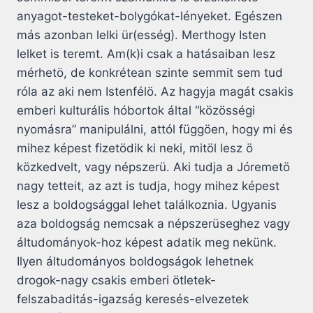
anyagot-testeket-bolygókat-lényeket. Egészen
más azonban lelki ür(esség). Merthogy Isten
lelket is teremt. Am(k)i csak a hatásaiban lesz
mérhetö, de konkrétean szinte semmit sem tud
róla az aki nem Istenfélö. Az hagyja magát csakis
emberi kulturális hóbortok által “közösségi
nyomásra” manipulálni, attól függöen, hogy mi és
mihez képest fizetödik ki neki, mitöl lesz ö
közkedvelt, vagy népszerü. Aki tudja a Jóremetö
nagy tetteit, az azt is tudja, hogy mihez képest
lesz a boldogsággal lehet találkoznia. Ugyanis
aza boldogság nemcsak a népszerüseghez vagy
áltudományok-hoz képest adatik meg nekünk.
Ilyen áltudományos boldogságok lehetnek
drogok-nagy csakis emberi ötletek-
felszabaditás-igazság keresés-elvezetek