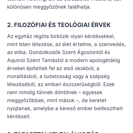
különösen meggyőzőnek találhatja.
2. FILOZÓFIAI ÉS TEOLÓGIAI ÉRVEK
Az egyház régóta birkózik olyan kérdésekkel,
mint Isten létezése, az élet értelme, a szenvedés,
az etika. Gondolkodók Szent Ágostontól és
Aquinói Szent Tamástól a modern apologétákig
érveket építettek fel az első okokból, a
moralitásból, a tudatosság vagy a szépség
létezéséből, az emberi észszerűségből. Ezek
nem mindig tűnnek döntőnek – egyesek
meggyőzőbbek, mint mások –, de keretet
nyújtanak, amelybe a kereső ember beillesztheti
kérdéseit.