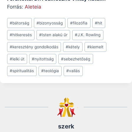
Forrás:
Aleteia
Post
#
bátorság
#
bizonyosság
#
filozófia
#
hit
Tags:
#
hitkeresés
#
Isten alakú űr
#
J.K. Rowling
#
keresztény gondolkodás
#
kétely
#
kiemelt
#
lelki út
#
nyitottság
#
sebezhetőség
#
spiritualitás
#
teológia
#
vallás
szerk