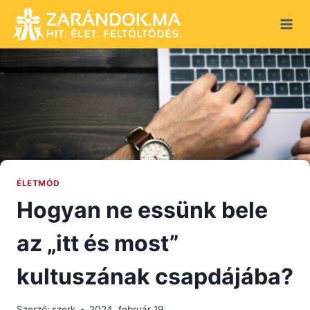
Skip
to
content
ÉLETMÓD
Hogyan ne essünk bele
az „itt és most”
kultuszának csapdájába?
Szerző:
szerk
2024. február 19.