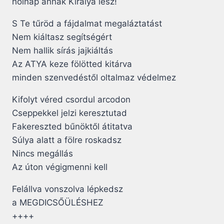
holnap annak Királya lesz!
S Te tűröd a fájdalmat megaláztatást
Nem kiáltasz segítségért
Nem hallik sírás jajkiáltás
Az ATYA keze fölötted kitárva
minden szenvedéstől oltalmaz védelmez
Kifolyt véred csordul arcodon
Cseppekkel jelzi keresztutad
Fakereszted bűnöktől átitatva
Súlya alatt a fölre roskadsz
Nincs megállás
Az úton végigmenni kell
Felállva vonszolva lépkedsz
a MEGDICSŐÜLÉSHEZ
++++