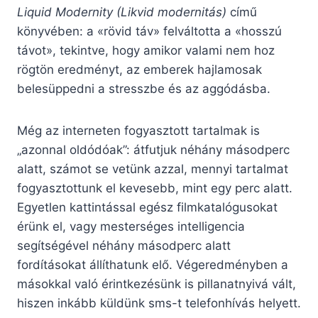
Liquid Modernity (Likvid modernitás)
című
könyvében: a «rövid táv» felváltotta a «hosszú
távot», tekintve, hogy amikor valami nem hoz
rögtön eredményt, az emberek hajlamosak
belesüppedni a stresszbe és az aggódásba.
Még az interneten fogyasztott tartalmak is
„azonnal oldódóak”: átfutjuk néhány másodperc
alatt, számot se vetünk azzal, mennyi tartalmat
fogyasztottunk el kevesebb, mint egy perc alatt.
Egyetlen kattintással egész filmkatalógusokat
érünk el, vagy mesterséges intelligencia
segítségével néhány másodperc alatt
fordításokat állíthatunk elő. Végeredményben a
másokkal való érintkezésünk is pillanatnyivá vált,
hiszen inkább küldünk sms-t telefonhívás helyett.