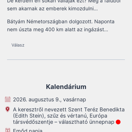
De kérdem én sokan vállaják ezt? Még a faluból
sem akarnak az emberek kimozdulni…
Bátyám Németországban dolgozott. Naponta
nem úszta meg 400 km alatt az ingázást…
Válasz
Kalendárium
2026. augusztus 9., vasárnap
A keresztről nevezett Szent Teréz Benedikta
(Edith Stein), szűz és vértanú, Európa
társvédőszentje – választható ünnepnap
Emőd napja