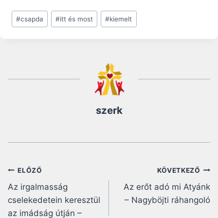
Post
#
csapda
#
itt és most
#
kiemelt
Tags:
szerk
Bejegyzés
ELŐZŐ
KÖVETKEZŐ
Az irgalmasság
Az erőt adó mi Atyánk
navigáció
cselekedetein keresztül
– Nagyböjti ráhangoló
az imádság útján –