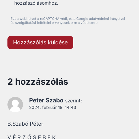
hozzászólásomhoz.
Ezt a webhelyet a reCAPTCHA védi, és a Google adatvédelmi irányelvei
és szolgáltatási feltételei érvényesek erre a védelemre.
2 hozzászólás
Peter Szabo
szerint:
2024. február 19. 14:43
B.Szabó Péter
V É R Z Ő S E B E K