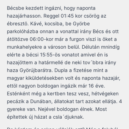
Bécsbe kezdett ingázni, hogy naponta
hazajárhasson. Reggel 01:45 kor csörög az
ébresztö. Kávé, kocsiba, be Györbe
parkolóházba onnan a vonattal irány Bécs és ott
átöltözve 06:00-kor már a furgon viszi is öket a
munkahelyekre a városon belül. Délután mnindíg
elérte a bécsi 15:55-ös vonatot amivel én is
hazajöttem a határmellé de neki tov´bbra irány
haza Györújbarátra. Dupla a fizetése mint a
magyar kiküldetésekben volt és naponta hazajár,
ettöl nagyon boldogan ingázik már 16 éve.
Esténként még a kertben tesz vesz, hétvégeken
pecázik a Dunában, állatokat tart azokat ellátja. 4
gyereke van. Nejével boldogan élnek. Most
építettek új házat a csla´djuknak.