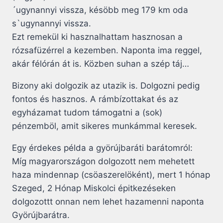
´ugynannyi vissza, késöbb meg 179 km oda
s`ugynannyi vissza.
Ezt remekül ki hasznalhattam hasznosan a
rózsafüzérrel a kezemben. Naponta ima reggel,
akár félórán át is. Közben suhan a szép táj…
Bizony aki dolgozik az utazik is. Dolgozni pedig
fontos és hasznos. A rámbízottakat és az
egyházamat tudom támogatni a (sok)
pénzemböl, amit sikeres munkámmal keresek.
Egy érdekes példa a györújbaráti barátomról:
Míg magyarországon dolgozott nem mehetett
haza mindennap (csöaszerelöként), mert 1 hónap
Szeged, 2 Hónap Miskolci épitkezéseken
dolgozottt onnan nem lehet hazamenni naponta
Györújbarátra.