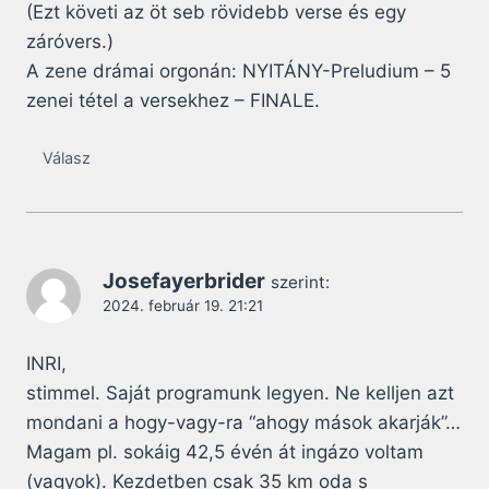
(Ezt követi az öt seb rövidebb verse és egy
záróvers.)
A zene drámai orgonán: NYITÁNY-Preludium – 5
zenei tétel a versekhez – FINALE.
Válasz
Josefayerbrider
szerint:
2024. február 19. 21:21
INRI,
stimmel. Saját programunk legyen. Ne kelljen azt
mondani a hogy-vagy-ra “ahogy mások akarják”…
Magam pl. sokáig 42,5 évén át ingázo voltam
(vagyok). Kezdetben csak 35 km oda s