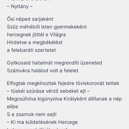
– Nyitány –
Ősi néped sarjaként
Szűz méhéből Isten gyermekeként
hercegnek jöttél e Világra
Hirdetve a megbékélést
a felebaráti szertetet
Gyilkosaid hatalmát megrendíti üzeneted
Számukra halálod volt a felelet
Elfogtak megkínoztak fejedre töviskoronát tettek
– tüskéi szúrása vérző sebeket ejt –
Megcsúfolva kigúnyolva Királyként állítanak a nép
elibe
S a zsarnok nem sejti
– Ki ma küldetésének Hercege