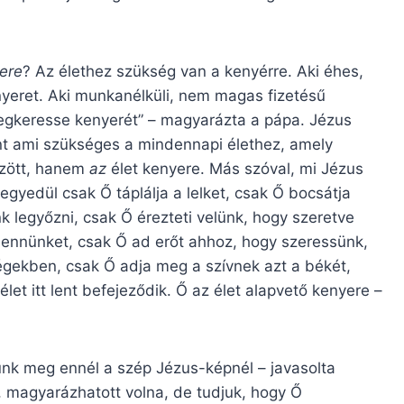
yere
? Az élethez szükség van a kenyérre. Aki éhes,
yeret. Aki munkanélküli, nem magas fizetésű
egkeresse kenyerét” – magyarázta a pápa. Jézus
int ami szükséges a mindennapi élethez, amely
özött, hanem
az
élet kenyere. Más szóval, mi Jézus
egyedül csak Ő táplálja a lelket, csak Ő bocsátja
 legyőzni, csak Ő érezteti velünk, hogy szeretve
bennünket, csak Ő ad erőt ahhoz, hogy szeressünk,
gekben, csak Ő adja meg a szívnek azt a békét,
let itt lent befejeződik. Ő az élet alapvető kenyere –
nk meg ennél a szép Jézus-képnél – javasolta
, magyarázhatott volna, de tudjuk, hogy Ő