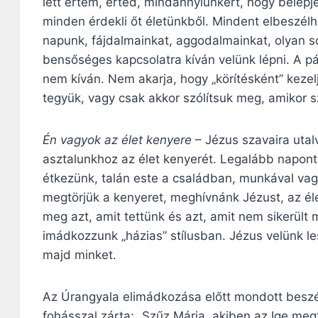
lett értem, érted, mindannyiunkért, hogy belép
minden érdekli őt életünkből. Mindent elbeszélh
napunk, fájdalmainkat, aggodalmainkat, olyan 
bensőséges kapcsolatra kíván velünk lépni. A pá
nem kíván. Nem akarja, hogy „körítésként” kezelj
tegyük, vagy csak akkor szólítsuk meg, amikor 
Én vagyok az élet kenyere
– Jézus szavaira utal
asztalunkhoz az élet kenyerét. Legalább napont
étkezünk, talán este a családban, munkával vagy
megtörjük a kenyeret, meghívnánk Jézust, az él
meg azt, amit tettünk és azt, amit nem sikerül
imádkozzunk „házias” stílusban. Jézus velünk le
majd minket.
Az Úrangyala elimádkozása előtt mondott beszé
fohásszal zárta: „Szűz Mária, akiben az Ige meg