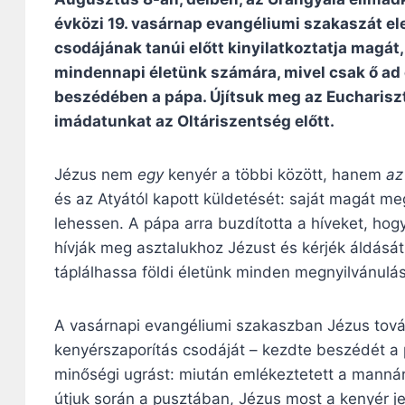
évközi 19. vasárnap evangéliumi szakaszát e
csodájának tanúi előtt kinyilatkoztatja magát,
mindennapi életünk számára, mivel csak ő ad örö
beszédében a pápa. Újítsuk meg az Euchariszti
imádatunkat az Oltáriszentség előtt.
Jézus nem
egy
kenyér a többi között, hanem
a
és az Atyától kapott küldetését: saját magát me
lehessen. A pápa arra buzdította a híveket, hog
hívják meg asztalukhoz Jézust és kérjék áldását
táplálhassa földi életünk minden megnyilvánulás
A vasárnapi evangéliumi szakaszban Jézus tová
kenyérszaporítás csodáját – kezdte beszédét a p
minőségi ugrást: miután emlékeztetett a mannára,
útjuk során a pusztában, Jézus most a kenyér j