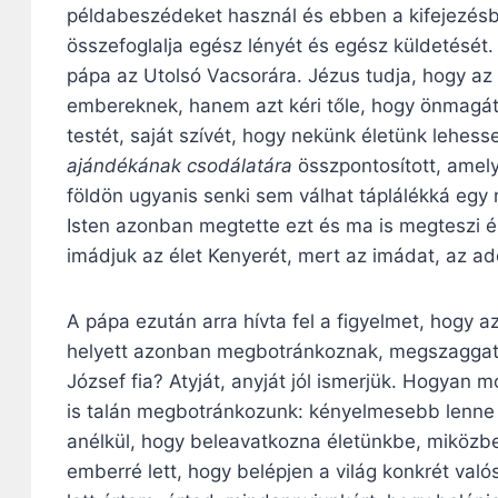
példabeszédeket használ és ebben a kifejezésbe
összefoglalja egész lényét és egész küldetését. 
pápa az Utolsó Vacsorára. Jézus tudja, hogy az 
embereknek, hanem azt kéri tőle, hogy önmagát a
testét, saját szívét, hogy nekünk életünk lehe
ajándékának csodálatára
összpontosított, amel
földön ugyanis senki sem válhat táplálékká egy 
Isten azonban megtette ezt és ma is megteszi ér
imádjuk az élet Kenyerét, mert az imádat, az ado
A pápa ezután arra hívta fel a figyelmet, hogy
helyett azonban megbotránkoznak, megszaggatjá
József fia? Atyját, anyját jól ismerjük. Hogyan 
is talán megbotránkozunk: kényelmesebb lenne 
anélkül, hogy beleavatkozna életünkbe, miközben
emberré lett, hogy belépjen a világ konkrét val