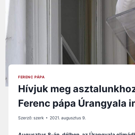
FERENC PÁPA
Hívjuk meg asztalunkhoz 
Ferenc pápa Úrangyala i
Szerző:
szerk
2021. augusztus 9.
Augusztus 8-án, délben, az Úrangyala elimád