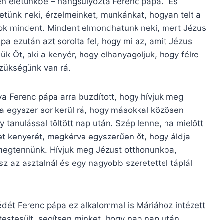
jen életünkbe – hangsúlyozta Ferenc pápa. És
etünk neki, érzelmeinket, munkánkat, hogyan telt a
sok mindent. Mindent elmondhatunk neki, mert Jézus
pa ezután azt sorolta fel, hogy mi az, amit Jézus
ük Őt, aki a kenyér, hogy elhanyagoljuk, hogy félre
szükségünk van rá.
va Ferenc pápa arra buzdított, hogy hívjuk meg
a egyszer sor kerül rá, hogy másokkal közösen
 tanulással töltött nap után. Szép lenne, ha mielőtt
et kenyerét, megkérve egyszerűen őt, hogy áldja
t megtennünk. Hívjuk meg Jézust otthonunkba,
sz az asztalnál és egy nagyobb szeretettel táplál
dét Ferenc pápa ez alkalommal is Máriához intézett
testesült, segítsen minket, hogy nap nap után