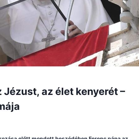
Jézust, az élet kenyerét –
mája
kozása előtt mondott beszédében Ferenc pápa az