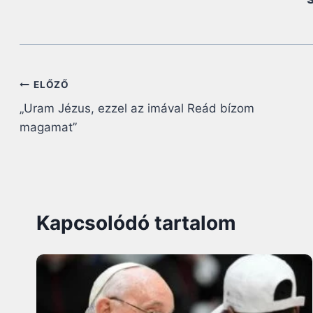
Bejegyzés
ELŐZŐ
„Uram Jézus, ezzel az imával Reád bízom
navigáció
magamat”
Kapcsolódó tartalom