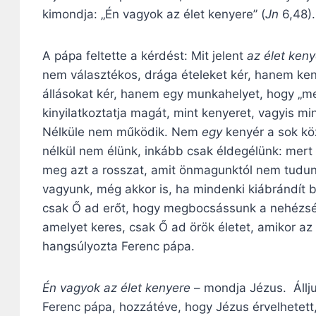
kimondja: „Én vagyok az élet kenyere” (
Jn
6,48).
A pápa feltette a kérdést: Mit jelent
az élet ken
nem választékos, drága ételeket kér, hanem ken
állásokat kér, hanem egy munkahelyet, hogy „m
kinyilatkoztatja magát, mint kenyeret, vagyis m
Nélküle nem működik. Nem
egy
kenyér a sok k
nélkül nem élünk, inkább csak éldegélünk: mert 
meg azt a rosszat, amit önmagunktól nem tudunk
vagyunk, még akkor is, ha mindenki kiábrándít 
csak Ő ad erőt, hogy megbocsássunk a nehézsé
amelyet keres, csak Ő ad örök életet, amikor az é
hangsúlyozta Ferenc pápa.
Én vagyok az élet kenyere
– mondja Jézus. Állju
Ferenc pápa, hozzátéve, hogy Jézus érvelhetett