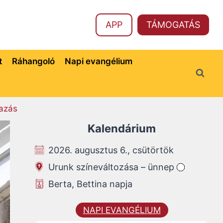
APP
TÁMOGATÁS
t
Ráhangoló
Napi evangélium
azás
Kalendárium
2026. augusztus 6., csütörtök
Urunk színeváltozása – ünnep
Berta, Bettina napja
NAPI EVANGÉLIUM