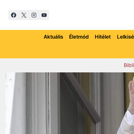
Skip
to
content
Aktuális
Életmód
Hitélet
Lelkis
Bibl