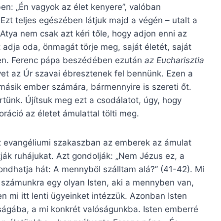
n: „Én vagyok az élet kenyere”, valóban
Ezt teljes egészében látjuk majd a végén – utalt a
Atya nem csak azt kéri tőle, hogy adjon enni az
dja oda, önmagát törje meg, saját életét, saját
ssen. Ferenc pápa beszédében ezután
az Eucharisztia
yet az Úr szavai ébresztenek fel bennünk. Ezen a
másik ember számára, bármennyire is szereti őt.
tünk. Újítsuk meg ezt a csodálatot, úgy, hogy
ráció az életet ámulattal tölti meg.
 az evangéliumi szakaszban az emberek az ámulat
k ruhájukat. Azt gondolják: „Nem Jézus ez, a
mondhatja hát: A mennyből szálltam alá?” (41-42). Mi
számunkra egy olyan Isten, aki a mennyben van,
 mi itt lenti ügyeinket intézzük. Azonban Isten
óságába, a mi konkrét valóságunkba. Isten emberré