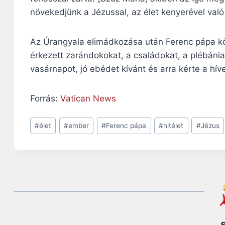
növekedjünk a Jézussal, az élet kenyerével való
Az Úrangyala elimádkozása után Ferenc pápa kö
érkezett zarándokokat, a családokat, a plébánia
vasárnapot, jó ebédet kívánt és arra kérte a hí
Forrás:
Vatican News
Post
#
élet
#
ember
#
Ferenc pápa
#
hitélet
#
Jézus
Tags: