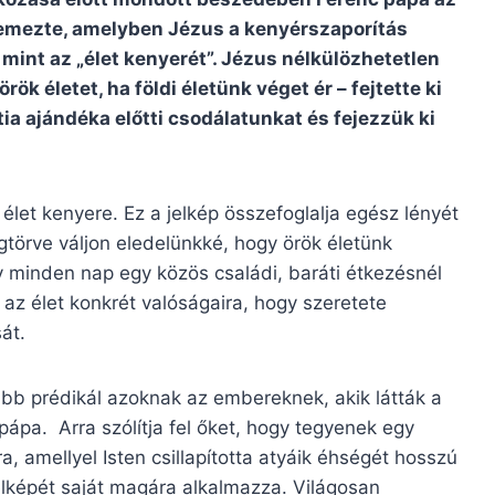
lemezte, amelyben Jézus a kenyérszaporítás
 mint az „élet kenyerét”. Jézus nélkülözhetetlen
k életet, ha földi életünk véget ér – fejtette ki
a ajándéka előtti csodálatunkat és fejezzük ki
z
élet kenyere. Ez a jelkép összefoglalja egész lényét
gtörve váljon eledelünkké, hogy örök életünk
y minden nap egy közös családi, baráti étkezésnél
 az élet konkrét valóságaira, hogy szeretete
át.
bb prédikál azoknak az embereknek, akik látták a
ápa. Arra szólítja fel őket, hogy tegyenek egy
 amellyel Isten csillapította
atyáik éhségét hosszú
elképét saját magára alkalmazza. Világosan