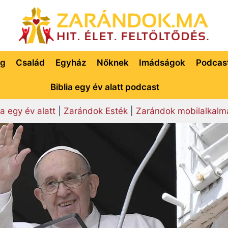
ég
Család
Egyház
Nőknek
Imádságok
Podcas
Biblia egy év alatt podcast
ia egy év alatt
|
Zarándok Esték
|
Zarándok mobilalkalm