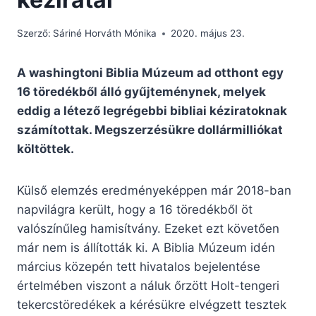
Szerző:
Sáriné Horváth Mónika
2020. május 23.
A washingtoni Biblia Múzeum ad otthont egy
16 töredékből álló gyűjteménynek, melyek
eddig a létező legrégebbi bibliai kéziratoknak
számítottak. Megszerzésükre dollármilliókat
költöttek.
Külső elemzés eredményeképpen már 2018-ban
napvilágra került, hogy a 16 töredékből öt
valószínűleg hamisítvány. Ezeket ezt követően
már nem is állították ki. A Biblia Múzeum idén
március közepén tett hivatalos bejelentése
értelmében viszont a náluk őrzött Holt-tengeri
tekercstöredékek a kérésükre elvégzett tesztek