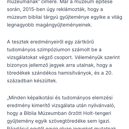
múzeumának” címére. Már a múzeum építése
során, 2015-ben úgy reklámozták, hogy a
múzeum bibliai tárgyú gyűjteménye egyike a világ
legnagyobb magángyűjteményeinek.
A tesztek eredményeiről egy zártkörű
tudományos szimpóziumon számolt be a
vizsgálatokat végző csoport. Véleményük szerint
bizonyos jellemző jegyek arra utalnak, hogy a
töredékek szándékos hamisítványok, és a 20.
században készültek.
„Minden képalkotási és tudományos elemzési
eredmény kimerítő vizsgálata után nyilvánvaló,
hogy a Biblia Múzeumban őrzött Holt-tengeri
gyűjtemény egyik szövegtöredéke sem igazi.
Ráadásul egytől egyig olyan jegyeket mutatnak,