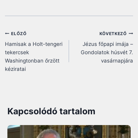
Bejegyzés
ELŐZŐ
KÖVETKEZŐ
Hamisak a Holt-tengeri
Jézus főpapi imája –
navigáció
tekercsek
Gondolatok húsvét 7.
Washingtonban őrzött
vasárnapjára
kéziratai
Kapcsolódó tartalom