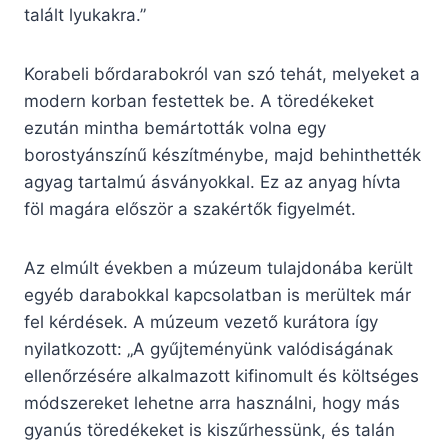
talált lyukakra.”
Korabeli bőrdarabokról van szó tehát, melyeket a
modern korban festettek be. A töredékeket
ezután mintha bemártották volna egy
borostyánszínű készítménybe, majd behinthették
agyag tartalmú ásványokkal. Ez az anyag hívta
föl magára először a szakértők figyelmét.
Az elmúlt években a múzeum tulajdonába került
egyéb darabokkal kapcsolatban is merültek már
fel kérdések. A múzeum vezető kurátora így
nyilatkozott: „A gyűjteményünk valódiságának
ellenőrzésére alkalmazott kifinomult és költséges
módszereket lehetne arra használni, hogy más
gyanús töredékeket is kiszűrhessünk, és talán