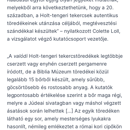
melyekből arra következtethetünk, hogy a 20.
században, a Holt-tengeri tekercsek autentikus
töredékeinek utánzása céljából, megtévesztési
szándékkal készültek” – nyilatkozott Colette Loll,
a vizsgálatot végző kutatócsoport vezetője.
„A
valódi
Holt-tengeri tekercstöredékek legtöbbje
cserzett vagy enyhén cserzett pergamenre
íródott, de a Biblia Múzeum töredékei közül
legalább 15 bőrből készült, amely sűrűbb,
göcsörtösebb és rostosabb anyag. A kutatók
legpontosabb értékelése szerint a bőr maga régi,
melyre a Júdeai sivatagban vagy máshol végzett
ásatások során lelhettek […] Az egyik töredéken
látható egy sor, amely mesterséges lyukakra
hasonlít, némileg emlékeztet a római kori cipőkön