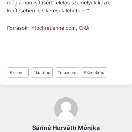
még a hamisításért felelős személyek kézre
kerítésében is sikeresek lehetnek.”
Források:
infochretienne.com
,
CNA
Post
#
kiemelt
#
kutatás
#
múzeum
#
Szentírás
Tags:
Sáriné Horváth Mónika