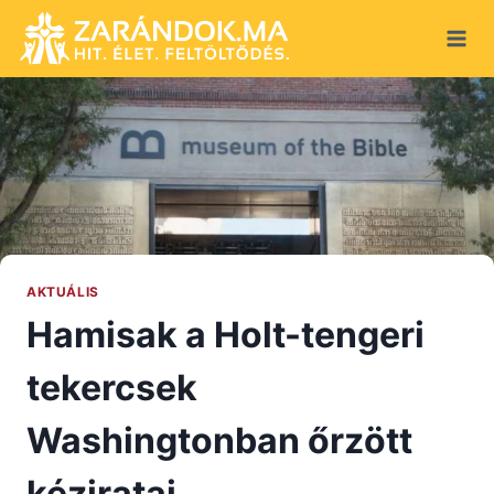
Skip
to
content
AKTUÁLIS
Hamisak a Holt-tengeri
tekercsek
Washingtonban őrzött
kéziratai