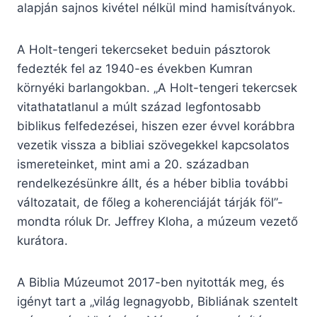
alapján sajnos kivétel nélkül mind hamisítványok.
A Holt-tengeri tekercseket beduin pásztorok
fedezték fel az 1940-es években Kumran
környéki barlangokban. „A Holt-tengeri tekercsek
vitathatatlanul a múlt század legfontosabb
biblikus felfedezései, hiszen ezer évvel korábbra
vezetik vissza a bibliai szövegekkel kapcsolatos
ismereteinket, mint ami a 20. században
rendelkezésünkre állt, és a héber biblia további
változatait, de főleg a koherenciáját tárják föl”-
mondta róluk Dr. Jeffrey Kloha, a múzeum vezető
kurátora.
A Biblia Múzeumot 2017-ben nyitották meg, és
igényt tart a „világ legnagyobb, Bibliának szentelt