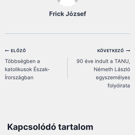
Frick József
Bejegyzés
ELŐZŐ
KÖVETKEZŐ
Többségben a
90 éve indult a TANU,
navigáció
katolikusok Észak-
Németh László
Írországban
egyszemélyes
folyóirata
Kapcsolódó tartalom