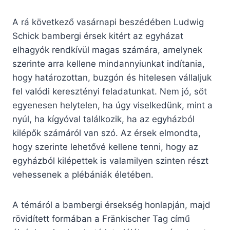
A rá következő vasárnapi beszédében Ludwig
Schick bambergi érsek kitért az egyházat
elhagyók rendkívül magas számára, amelynek
szerinte arra kellene mindannyiunkat indítania,
hogy határozottan, buzgón és hitelesen vállaljuk
fel valódi keresztényi feladatunkat. Nem jó, sőt
egyenesen helytelen, ha úgy viselkedünk, mint a
nyúl, ha kígyóval találkozik, ha az egyházból
kilépők számáról van szó. Az érsek elmondta,
hogy szerinte lehetővé kellene tenni, hogy az
egyházból kilépettek is valamilyen szinten részt
vehessenek a plébániák életében.
A témáról a bambergi érsekség honlapján, majd
rövidített formában a Fränkischer Tag című