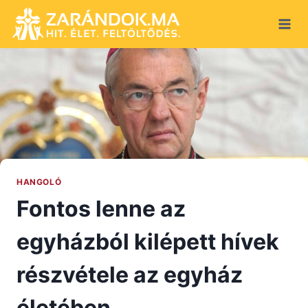
Skip
to
content
HANGOLÓ
Fontos lenne az
egyházból kilépett hívek
részvétele az egyház
életében