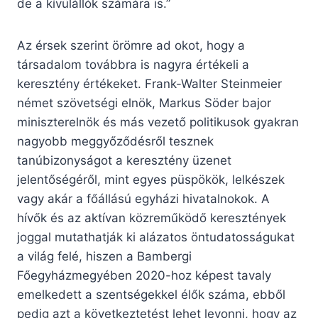
de a kívülállók számára is.”
Az érsek szerint örömre ad okot, hogy a
társadalom továbbra is nagyra értékeli a
keresztény értékeket. Frank-Walter Steinmeier
német szövetségi elnök, Markus Söder bajor
miniszterelnök és más vezető politikusok gyakran
nagyobb meggyőződésről tesznek
tanúbizonyságot a keresztény üzenet
jelentőségéről, mint egyes püspökök, lelkészek
vagy akár a főállású egyházi hivatalnokok. A
hívők és az aktívan közreműködő keresztények
joggal mutathatják ki alázatos öntudatosságukat
a világ felé, hiszen a Bambergi
Főegyházmegyében 2020-hoz képest tavaly
emelkedett a szentségekkel élők száma, ebből
pedig azt a következtetést lehet levonni, hogy az