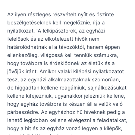
Az ilyen részleges részvételt nyílt és őszinte
beszélgetéseknek kell megelőznie, írja a
nyilatkozat. “A lelkipásztorok, az egyházi
felelősök és az elkötelezett hívők nem
határolódhatnak el a távozóktól, hanem éppen
ellenkezőleg, világossá kell tenniük számukra,
hogy továbbra is érdeklődnek az életük és a
jövőjük iránt. Amikor valaki kilépési nyilatkozatot
tesz, az egyházi alkalmazottaknak szomorúan,
de higgadtan kellene reagálniuk, sajnálkozásukat
kellene kifejezniük, ugyanakkor jelezniük kellene,
hogy egyház továbbra is készen áll a velük való
párbeszédre. Az egyházhoz hű híveknek pedig a
lehető legjobban kellene elvégezni a feladataikat,
hogy a hit és az egyház vonzó legyen a kilépők,