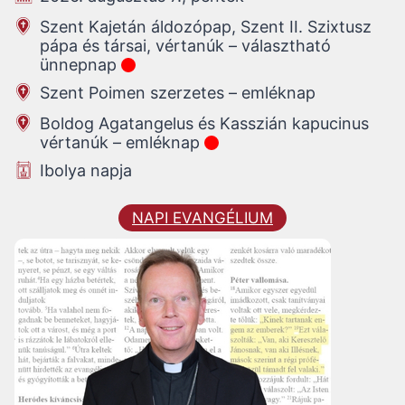
Szent Kajetán áldozópap, Szent II. Szixtusz
pápa és társai, vértanúk – választható
ünnepnap
Szent Poimen szerzetes – emléknap
Boldog Agatangelus és Kasszián kapucinus
vértanúk – emléknap
Ibolya napja
NAPI EVANGÉLIUM