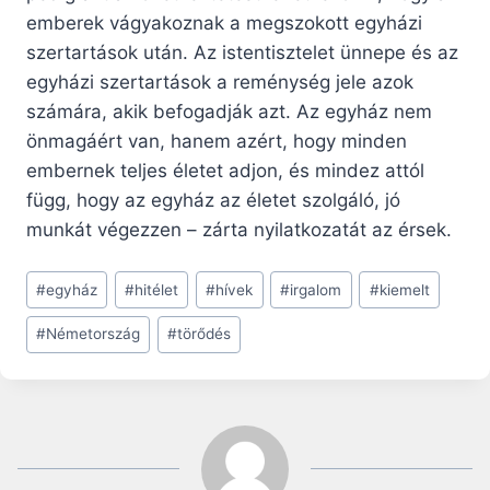
emberek vágyakoznak a megszokott egyházi
szertartások után. Az istentisztelet ünnepe és az
egyházi szertartások a reménység jele azok
számára, akik befogadják azt. Az egyház nem
önmagáért van, hanem azért, hogy minden
embernek teljes életet adjon, és mindez attól
függ, hogy az egyház az életet szolgáló, jó
munkát végezzen – zárta nyilatkozatát az érsek.
Post
#
egyház
#
hitélet
#
hívek
#
irgalom
#
kiemelt
Tags:
#
Németország
#
törődés