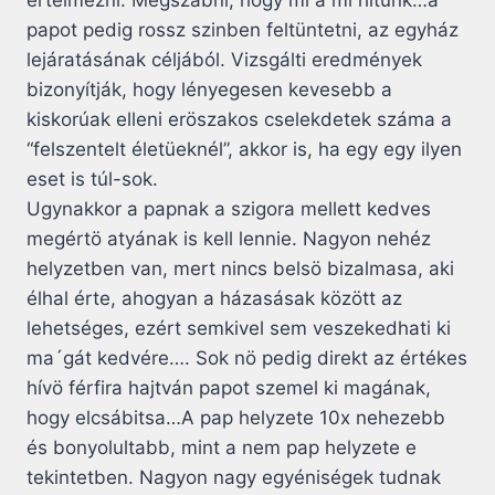
értelmezni. Megszabni, hogy mi a mi hitünk…a
papot pedig rossz szinben feltüntetni, az egyház
lejáratásának céljából. Vizsgálti eredmények
bizonyítják, hogy lényegesen kevesebb a
kiskorúak elleni eröszakos cselekdetek száma a
“felszentelt életüeknél”, akkor is, ha egy egy ilyen
eset is túl-sok.
Ugynakkor a papnak a szigora mellett kedves
megértö atyának is kell lennie. Nagyon nehéz
helyzetben van, mert nincs belsö bizalmasa, aki
élhal érte, ahogyan a házasásak között az
lehetséges, ezért semkivel sem veszekedhati ki
ma´gát kedvére…. Sok nö pedig direkt az értékes
hívö férfira hajtván papot szemel ki magának,
hogy elcsábitsa…A pap helyzete 10x nehezebb
és bonyolultabb, mint a nem pap helyzete e
tekintetben. Nagyon nagy egyéniségek tudnak