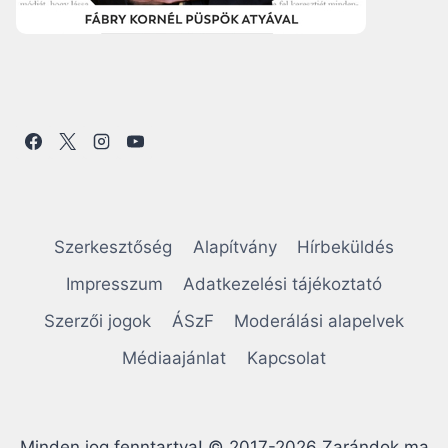
Szerkesztőség
Alapítvány
Hírbeküldés
Impresszum
Adatkezelési tájékoztató
Szerzői jogok
ÁSzF
Moderálási alapelvek
Médiaajánlat
Kapcsolat
Minden jog fenntartva! © 2017-2026 Zarándok.ma