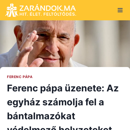
Skip
to
content
FERENC PÁPA
Ferenc pápa üzenete: Az
egyház számolja fel a
bántalmazókat
védelmező helyzeteket