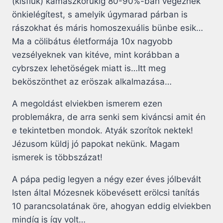
(kisfiúk) kamaszkorukig 80-90%-ban végeznek
önkielégítest, s amelyik úgymarad párban is
rászokhat és máris homoszexuális bünbe esik…
Ma a cölibátus életformája 10x nagyobb
vezsélyeknek van kitéve, mint korábban a
cybrszex lehetöségek miatt is…Itt meg
beköszönthet az eröszak alkalmazása…
A megoldást elviekben ismerem ezen
problemákra, de arra senki sem kiváncsi amit én
e tekintetben mondok. Atyák szorítok nektek!
Jézusom küldj jó papokat nekünk. Magam
ismerek is többszázat!
A pápa pedig legyen a négy ezer éves jólbevált
Isten által Mózesnek köbevésett erölcsi tanítás
10 parancsolatának öre, ahogyan eddig elviekben
mindíg is így volt…