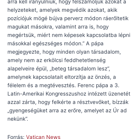
arra kell irányulniuk, hogy felszámoljuk azokat a
helyzeteket, amelyek megvédik azokat, akik
pozíciójuk mögé bújva perverz módon ráerőltetik
magukat másokra, valamint arra is, hogy
megértsük, miért nem képesek kapcsolatba lépni
másokkal egészséges módon.” A pápa
megjegyezte, hogy minden olyan társadalom,
amely nem az erkölcsi feddhetetlenség
alapelveire épül, „beteg társadalom lesz”,
amelynek kapcsolatait eltorzítja az önzés, a
félelem és a megtévesztés. Ferenc pápa a 3.
Latin-Amerikai Kongresszushoz intézett üzenetét
azzal zárta, hogy felkérte a résztvevőket, bízzák
„gyengeségüket arra az erőre, amelyet az Úr ad
nekünk”.
Forrás:
Vatican News