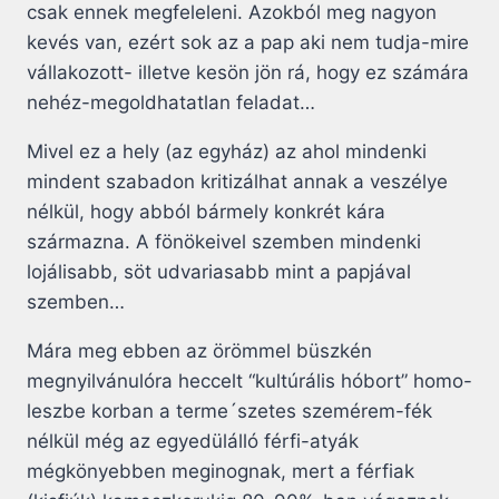
csak ennek megfeleleni. Azokból meg nagyon
kevés van, ezért sok az a pap aki nem tudja-mire
vállakozott- illetve kesön jön rá, hogy ez számára
nehéz-megoldhatatlan feladat…
Mivel ez a hely (az egyház) az ahol mindenki
mindent szabadon kritizálhat annak a veszélye
nélkül, hogy abból bármely konkrét kára
származna. A fönökeivel szemben mindenki
lojálisabb, söt udvariasabb mint a papjával
szemben…
Mára meg ebben az örömmel büszkén
megnyilvánulóra heccelt “kultúrális hóbort” homo-
leszbe korban a terme´szetes szemérem-fék
nélkül még az egyedülálló férfi-atyák
mégkönyebben meginognak, mert a férfiak