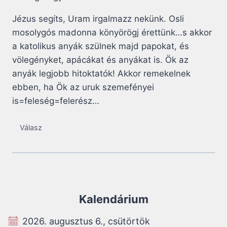
Jézus segíts, Uram irgalmazz nekünk. Osli
mosolygós madonna könyörögj érettünk…s akkor
a katolikus anyák szülnek majd papokat, és
völegényket, apácákat és anyákat is. Ök az
anyák legjobb hitoktatók! Akkor remekelnek
ebben, ha Ök az uruk szemefényei
is=feleség=felerész…
Válasz
Kalendárium
2026. augusztus 6., csütörtök