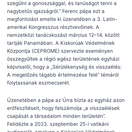
szegülni a gonoszsággal, és tanúságot tenni a
nagybetűs igazságról.” Ferenc pápa ezt a
megfontolást emelte ki üzenetében a 3. Latin-
amerikai Kongresszus résztvevőinek. A
nemzetközi tanácskozást március 12–14. között
tartják Panamában. A Kiskorúak Védelmének
Központja (CEPROME) szervezte eseményen
összegyűltek a régió egész területének egyházi
képviselői, hogy a „Sérülékenység és visszaélés:
A megelőzés tágabb értelmezése felé” témáról
folytassanak eszmecserét.
Üzenetében a pápa az Úrra bízta az egyház azon
erőfeszítéseit, hogy felszámolja „a visszaélések
csapását a társadalom minden területén”.
Felidézte a 2023. szeptember 25-i vatikáni