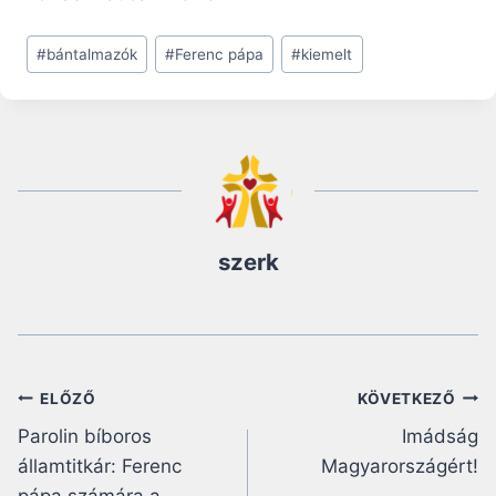
Post
#
bántalmazók
#
Ferenc pápa
#
kiemelt
Tags:
szerk
Bejegyzés
ELŐZŐ
KÖVETKEZŐ
Parolin bíboros
Imádság
navigáció
államtitkár: Ferenc
Magyarországért!