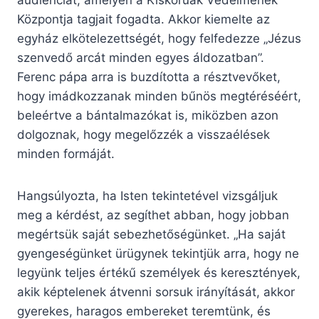
audienciát, amelyen a Kiskorúak Védelmének
Központja tagjait fogadta. Akkor kiemelte az
egyház elkötelezettségét, hogy felfedezze „Jézus
szenvedő arcát minden egyes áldozatban”.
Ferenc pápa arra is buzdította a résztvevőket,
hogy imádkozzanak minden bűnös megtéréséért,
beleértve a bántalmazókat is, miközben azon
dolgoznak, hogy megelőzzék a visszaélések
minden formáját.
Hangsúlyozta, ha Isten tekintetével vizsgáljuk
meg a kérdést, az segíthet abban, hogy jobban
megértsük saját sebezhetőségünket. „Ha saját
gyengeségünket ürügynek tekintjük arra, hogy ne
legyünk teljes értékű személyek és keresztények,
akik képtelenek átvenni sorsuk irányítását, akkor
gyerekes, haragos embereket teremtünk, és