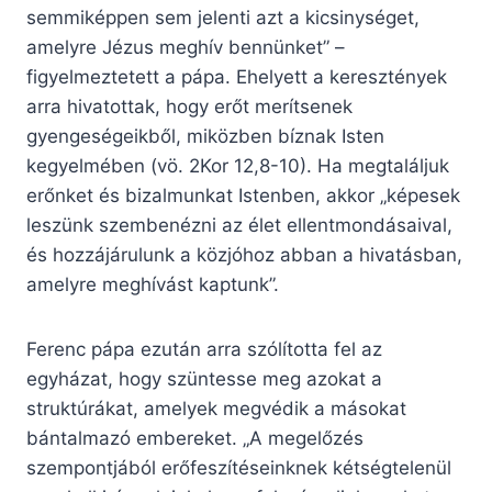
semmiképpen sem jelenti azt a kicsinységet,
amelyre Jézus meghív bennünket” –
figyelmeztetett a pápa. Ehelyett a keresztények
arra hivatottak, hogy erőt merítsenek
gyengeségeikből, miközben bíznak Isten
kegyelmében (vö. 2Kor 12,8-10). Ha megtaláljuk
erőnket és bizalmunkat Istenben, akkor „képesek
leszünk szembenézni az élet ellentmondásaival,
és hozzájárulunk a közjóhoz abban a hivatásban,
amelyre meghívást kaptunk”.
Ferenc pápa ezután arra szólította fel az
egyházat, hogy szüntesse meg azokat a
struktúrákat, amelyek megvédik a másokat
bántalmazó embereket. „A megelőzés
szempontjából erőfeszítéseinknek kétségtelenül