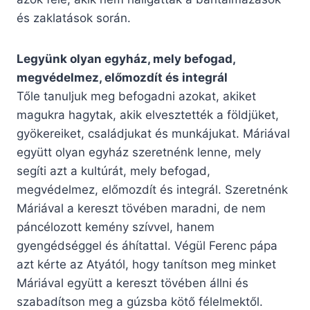
és zaklatások során.
Legyünk olyan egyház, mely befogad,
megvédelmez, előmozdít és integrál
Tőle tanuljuk meg befogadni azokat, akiket
magukra hagytak, akik elvesztették a földjüket,
gyökereiket, családjukat és munkájukat. Máriával
együtt olyan egyház szeretnénk lenne, mely
segíti azt a kultúrát, mely befogad,
megvédelmez, előmozdít és integrál. Szeretnénk
Máriával a kereszt tövében maradni, de nem
páncélozott kemény szívvel, hanem
gyengédséggel és áhítattal. Végül Ferenc pápa
azt kérte az Atyától, hogy tanítson meg minket
Máriával együtt a kereszt tövében állni és
szabadítson meg a gúzsba kötő félelmektől.