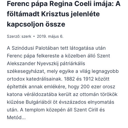
Ferenc pápa Regina Coeli imája: A
föltámadt Krisztus jelenléte
kapcsoljon össze
Szerző:
szerk
2019. május 6.
A Szinódusi Palotában tett látogatása után
Ferenc pápa felkereste a közelben álló Szent
Alekszander Nyevszkij pátriárkális
székesegyházat, mely egyike a világ legnagyobb
ortodox katedrálisainak. 1882 és 1912 között
építették annak emlékére, hogy 200 ezer orosz
katona véráldozatába került az ottomán törökök
kiűzése Bulgáriából öt évszázados elnyomatás
után. A templom közepén áll Szent Cirill és
Metód…