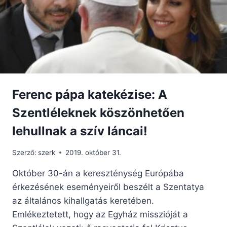
IMA
ÚJDONSÁGA!
Ferenc pápa katekézise: A
Szentléleknek köszönhetően
lehullnak a szív láncai!
Szerző:
szerk
2019. október 31.
Október 30-án a kereszténység Európába
érkezésének eseményeiről beszélt a Szentatya
az általános kihallgatás keretében.
Emlékeztetett, hogy az Egyház misszióját a