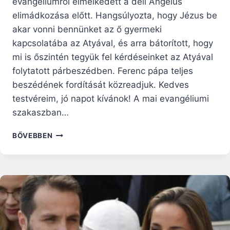
evangéliumról elmélkedett a déli Angelus
elimádkozása előtt. Hangsúlyozta, hogy Jézus be
akar vonni bennünket az ő gyermeki
kapcsolatába az Atyával, és arra bátorított, hogy
mi is őszintén tegyük fel kérdéseinket az Atyával
folytatott párbeszédben. Ferenc pápa teljes
beszédének fordítását közreadjuk. Kedves
testvéreim, jó napot kívánok! A mai evangéliumi
szakaszban…
FERENC
BŐVEBBEN
PÁPA:
AZ
ATYÁVAL
VALÓ
SZEMÉLYES
KAPCSOLAT
A
KERESZTÉNY