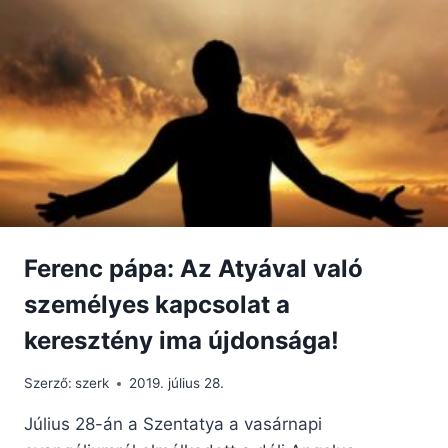
PÁPA
A
CSÍKSOMLYÓI
SZŰZANYÁNAK
Ferenc pápa: Az Atyával való
személyes kapcsolat a
keresztény ima újdonsága!
Szerző:
szerk
2019. július 28.
Július 28-án a Szentatya a vasárnapi