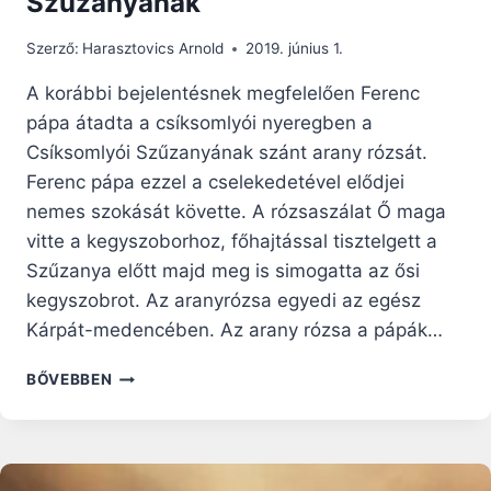
Szűzanyának
Szerző:
Harasztovics Arnold
2019. június 1.
A korábbi bejelentésnek megfelelően Ferenc
pápa átadta a csíksomlyói nyeregben a
Csíksomlyói Szűzanyának szánt arany rózsát.
Ferenc pápa ezzel a cselekedetével elődjei
nemes szokását követte. A rózsaszálat Ő maga
vitte a kegyszoborhoz, főhajtással tisztelgett a
Szűzanya előtt majd meg is simogatta az ősi
kegyszobrot. Az aranyrózsa egyedi az egész
Kárpát-medencében. Az arany rózsa a pápák…
EZT
BŐVEBBEN
AZ
ARANY
RÓZSÁT
AJÁNDÉKOZTA
FERENC