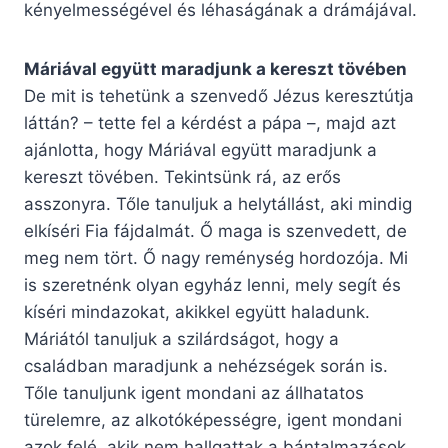
kényelmességével és léhaságának a drámájával.
Máriával együtt maradjunk a kereszt tövében
De mit is tehetünk a szenvedő Jézus keresztútja
láttán? – tette fel a kérdést a pápa –, majd azt
ajánlotta, hogy Máriával együtt maradjunk a
kereszt tövében. Tekintsünk rá, az erős
asszonyra. Tőle tanuljuk a helytállást, aki mindig
elkíséri Fia fájdalmát. Ő maga is szenvedett, de
meg nem tört. Ő nagy reménység hordozója. Mi
is szeretnénk olyan egyház lenni, mely segít és
kíséri mindazokat, akikkel együtt haladunk.
Máriától tanuljuk a szilárdságot, hogy a
családban maradjunk a nehézségek során is.
Tőle tanuljunk igent mondani az állhatatos
türelemre, az alkotóképességre, igent mondani
azok felé, akik nem hallgattak a bántalmazások