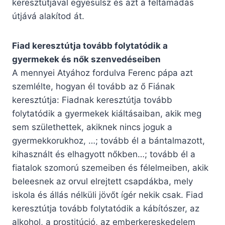
keresztútjával egyesülsz és azt a feltámadás
útjává alakítod át.
Fiad keresztútja tovább folytatódik a
gyermekek és nők szenvedéseiben
A mennyei Atyához fordulva Ferenc pápa azt
szemlélte, hogyan él tovább az ő Fiának
keresztútja: Fiadnak keresztútja tovább
folytatódik a gyermekek kiáltásaiban, akik meg
sem születhettek, akiknek nincs joguk a
gyermekkorukhoz, …; tovább él a bántalmazott,
kihasznált és elhagyott nőkben…; tovább él a
fiatalok szomorú szemeiben és félelmeiben, akik
beleesnek az orvul elrejtett csapdákba, mely
iskola és állás nélküli jövőt ígér nekik csak. Fiad
keresztútja tovább folytatódik a kábítószer, az
alkohol, a prostitúció, az emberkereskedelem