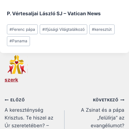
P. Vértesaljai László SJ – Vatican News
Post
#
Ferenc pápa
#
Ifjúsági Világtalálkozó
#
keresztút
Tags:
#
Panama
szerk
Bejegyzés
ELŐZŐ
KÖVETKEZŐ
A kereszténység
A Zsinat és a pápa
navigáció
Krisztus. Te hiszel az
„felülírja” az
Úr szeretetében? –
evangéliumot?