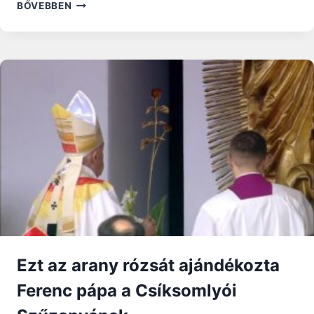
FERENC
BŐVEBBEN
PÁPA
REGINA
COELI
IMÁJA:
A
FÖLTÁMADT
KRISZTUS
JELENLÉTE
KAPCSOLJON
ÖSSZE
Ezt az arany rózsát ajándékozta
Ferenc pápa a Csíksomlyói