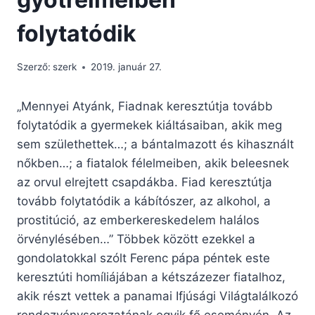
folytatódik
Szerző:
szerk
2019. január 27.
„Mennyei Atyánk, Fiadnak keresztútja tovább
folytatódik a gyermekek kiáltásaiban, akik meg
sem születhettek…; a bántalmazott és kihasznált
nőkben…; a fiatalok félelmeiben, akik beleesnek
az orvul elrejtett csapdákba. Fiad keresztútja
tovább folytatódik a kábítószer, az alkohol, a
prostitúció, az emberkereskedelem halálos
örvénylésében…” Többek között ezekkel a
gondolatokkal szólt Ferenc pápa péntek este
keresztúti homíliájában a kétszázezer fiatalhoz,
akik részt vettek a panamai Ifjúsági Világtalálkozó