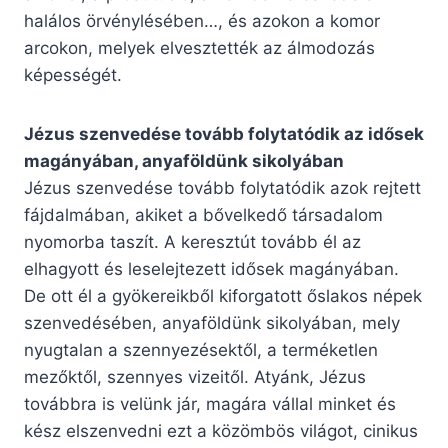
halálos örvénylésében…, és azokon a komor
arcokon, melyek elvesztették az álmodozás
képességét.
Jézus szenvedése tovább folytatódik az idősek
magányában, anyaföldünk sikolyában
Jézus szenvedése tovább folytatódik azok rejtett
fájdalmában, akiket a bővelkedő társadalom
nyomorba taszít. A keresztút tovább él az
elhagyott és leselejtezett idősek magányában.
De ott él a gyökereikből kiforgatott őslakos népek
szenvedésében, anyaföldünk sikolyában, mely
nyugtalan a szennyezésektől, a terméketlen
mezőktől, szennyes vizeitől. Atyánk, Jézus
továbbra is velünk jár, magára vállal minket és
kész elszenvedni ezt a közömbös világot, cinikus