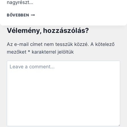
nagyrészt…
AZ
BŐVEBBEN
EMBERI
MÉLTÓSÁG
Vélemény, hozzászólás?
ELPUSZTÍTHATATLAN
–
ÜZENI
Az e-mail címet nem tesszük közzé.
A kötelező
FERENC
mezőket
*
karakterrel jelöltük
PÁPA