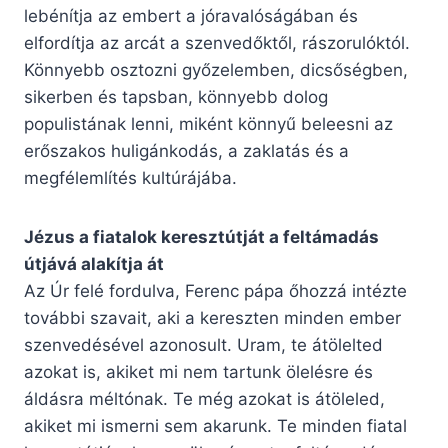
lebénítja az embert a jóravalóságában és
elfordítja az arcát a szenvedőktől, rászorulóktól.
Könnyebb osztozni győzelemben, dicsőségben,
sikerben és tapsban, könnyebb dolog
populistának lenni, miként könnyű beleesni az
erőszakos huligánkodás, a zaklatás és a
megfélemlítés kultúrájába.
Jézus a fiatalok keresztútját a feltámadás
útjává alakítja át
Az Úr felé fordulva, Ferenc pápa őhozzá intézte
további szavait, aki a kereszten minden ember
szenvedésével azonosult. Uram, te átölelted
azokat is, akiket mi nem tartunk ölelésre és
áldásra méltónak. Te még azokat is átöleled,
akiket mi ismerni sem akarunk. Te minden fiatal