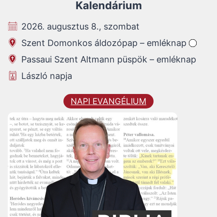
Kalendárium
2026. augusztus 8., szombat
Szent Domonkos áldozópap – emléknap
Passaui Szent Altmann püspök – emléknap
László napja
NAPI EVANGÉLIUM