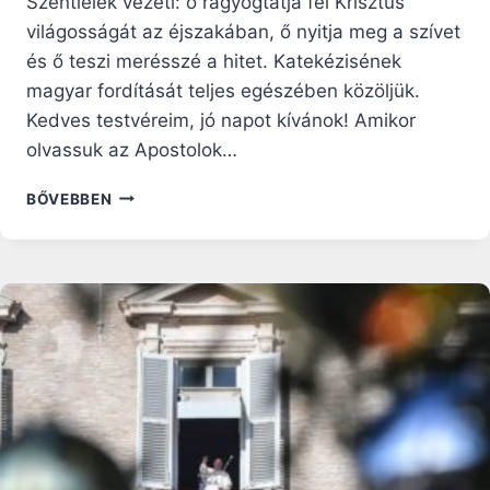
Szentlélek vezeti: ő ragyogtatja fel Krisztus
világosságát az éjszakában, ő nyitja meg a szívet
és ő teszi merésszé a hitet. Katekézisének
magyar fordítását teljes egészében közöljük.
Kedves testvéreim, jó napot kívánok! Amikor
olvassuk az Apostolok…
FERENC
BŐVEBBEN
PÁPA
KATEKÉZISE:
A
SZENTLÉLEKNEK
KÖSZÖNHETŐEN
LEHULLNAK
A
SZÍV
LÁNCAI!