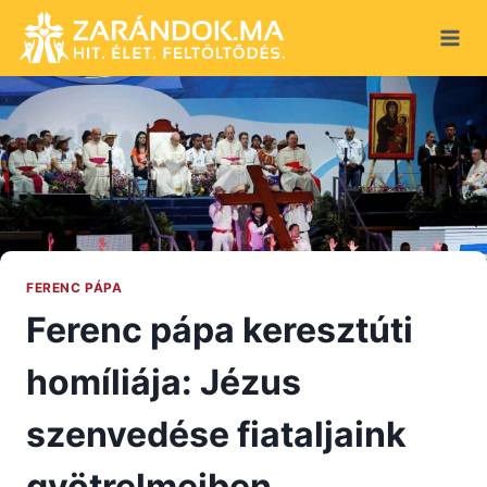
Skip
to
content
FERENC PÁPA
Ferenc pápa keresztúti
homíliája: Jézus
szenvedése fiataljaink
gyötrelmeiben