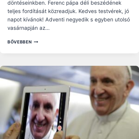
döntéseinkben. Ferenc pápa déli beszédének
teljes fordítását közreadjuk. Kedves testvérek, jó
napot kívánok! Adventi negyedik s egyben utolsó
vasárnapján az…
FERENC
BŐVEBBEN
PÁPA:
JÓZSEFHEZ
HASONLÓAN
BÍZZUK
MAGUNKAT
ISTENRE
ÉS
AZ
Ő
MEGLEPŐ
LOGIKÁJÁRA!