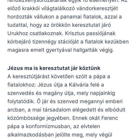
rendezvénysorozatának egyik fő eseményén. Az
előző krakkói világtalálkozó vándorkeresztjét
hordozták vállukon a panamai fiatalok, azzal a
tudattal, hogy az örökkön keresztutat járó
Urukhoz csatlakoznak. Krisztus passiójának
körbejáró tizennégy stációját a fiatalok kezükben
magasra emelt gyertyával hallgatták végig.
Jézus ma is keresztutat jár köztünk
A keresztútjárást követően szólt a pápa a
fiatalokhoz: Jézus útja a Kálvária felé a
szenvedés és magány útja, mely napjainkig
folytatódik. Ő jár és szenved megannyi emberi
arcban, a mai társadalom elégedett és elbódult
közömbössége jegyében. Ennek okát Ferenc
pápa a konformizmusban, az elvtelen
alkalmazkodásban jelölte meg, mely végül