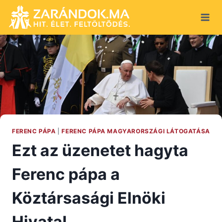
Skip
to
content
FERENC PÁPA
|
FERENC PÁPA MAGYARORSZÁGI LÁTOGATÁSA
Ezt az üzenetet hagyta
Ferenc pápa a
Köztársasági Elnöki
Hivatal