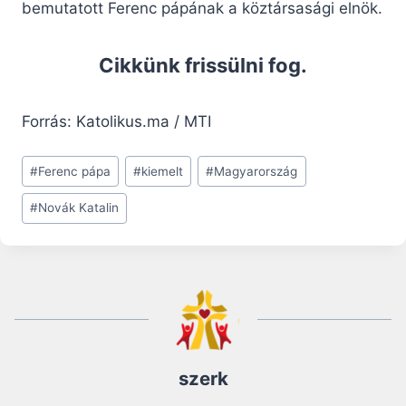
bemutatott Ferenc pápának a köztársasági elnök.
Cikkünk frissülni fog.
Forrás: Katolikus.ma / MTI
Post
#
Ferenc pápa
#
kiemelt
#
Magyarország
Tags:
#
Novák Katalin
szerk