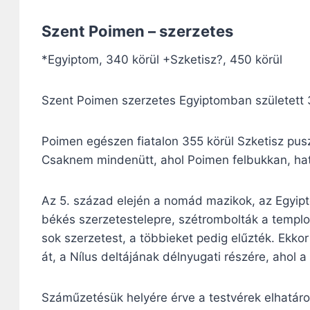
Szent Poimen – szerzetes
*Egyiptom, 340 körül +Szketisz?, 450 körül
Szent Poimen szerzetes Egyiptomban született 
Poimen egészen fiatalon 355 körül Szketisz pus
Csaknem mindenütt, ahol Poimen felbukkan, hat 
Az 5. század elején a nomád mazikok, az Egyip
békés szerzetestelepre, szétrombolták a templo
sok szerzetest, a többieket pedig elűzték. Ekko
át, a Nílus deltájának délnyugati részére, ahol a
Száműzetésük helyére érve a testvérek elhatáro