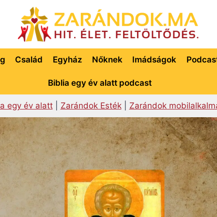
ég
Család
Egyház
Nőknek
Imádságok
Podcas
Biblia egy év alatt podcast
ia egy év alatt
|
Zarándok Esték
|
Zarándok mobilalkalm