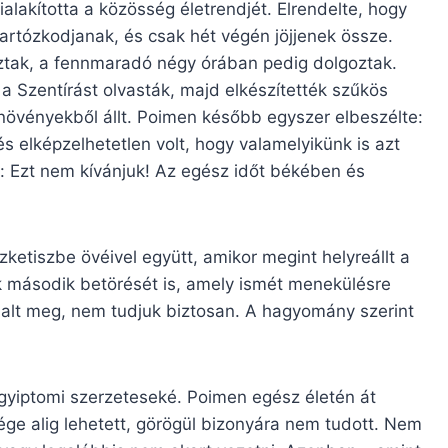
ialakította a közösség életrendjét. Elrendelte, hogy
rtózkodjanak, és csak hét végén jöjjenek össze.
áztak, a fennmaradó négy órában pedig dolgoztak.
 a Szentírást olvasták, majd elkészítették szűkös
növényekből állt. Poimen később egyszer elbeszélte:
s elképzelhetetlen volt, hogy valamelyikünk is azt
: Ezt nem kívánjuk! Az egész időt békében és
ketiszbe övéivel együtt, amikor megint helyreállt a
k második betörését is, amely ismét menekülésre
 halt meg, nem tudjuk biztosan. A hagyomány szerint
 egyiptomi szerzeteseké. Poimen egész életén át
ge alig lehetett, görögül bizonyára nem tudott. Nem