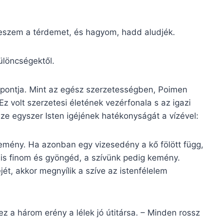
 teszem a térdemet, és hagyom, hadd aludjék.
különcségektől.
ppontja. Mint az egész szerzetességben, Poimen
Ez volt szerzetesi életének vezérfonala s az igazi
sze egyszer Isten igéjének hatékonyságát a vízével:
kemény. Ha azonban egy vizesedény a kő fölött függ,
je is finom és gyöngéd, a szívünk pedig kemény.
ét, akkor megnyílik a szíve az istenfélelem
 a három erény a lélek jó útitársa. – Minden rossz