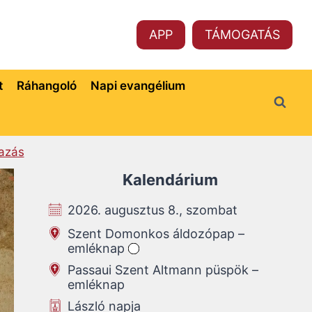
APP
TÁMOGATÁS
t
Ráhangoló
Napi evangélium
azás
Kalendárium
2026. augusztus 8., szombat
Szent Domonkos áldozópap –
emléknap
Passaui Szent Altmann püspök –
emléknap
László napja