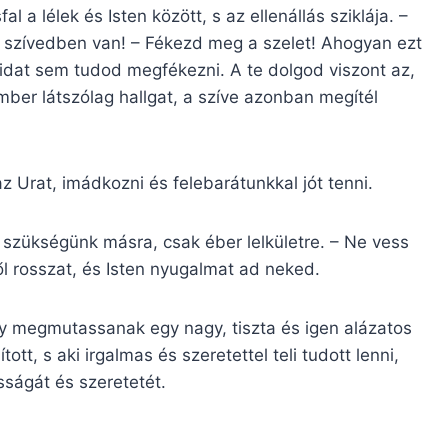
 a lélek és Isten között, s az ellenállás sziklája. –
a szívedben van! – Fékezd meg a szelet! Ahogyan ezt
dat sem tudod megfékezni. A te dolgod viszont az,
mber látszólag hallgat, a szíve azonban megítél
z Urat, imádkozni és felebarátunkkal jót tenni.
 szükségünk másra, csak éber lelkületre. – Ne vess
ől rosszat, és Isten nyugalmat ad neked.
 megmutassanak egy nagy, tiszta és igen alázatos
tt, s aki irgalmas és szeretettel teli tudott lenni,
sságát és szeretetét.