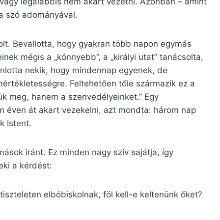
, vagy legalábbis nem akart vezetni. Azonban – amint
t a szó adományával.
olt. Bevallotta, hogy gyakran több napon egymás
inek mégis a „könnyebb”, a „királyi utat” tanácsolta,
ánlotta nekik, hogy mindennap egyenek, de
mértékletességre. Feltehetően tőle származik ez a
ljük meg, hanem a szenvedélyeinket.” Egy
om éven át akart vezekelni, azt mondta: három nap
 Istent.
ok iránt. Ez minden nagy szív sajátja, így
eki a kérdést:
ntiszteleten elbóbiskolnak, föl kell-e keltenünk őket?