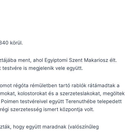
340 körül.
ztájába ment, ahol Egyiptomi Szent Makariosz élt.
testvére is megjelenik vele együtt.
tomot régóta rémületben tartó rablók rátámadtak a
mokat, kolostorokat és a szerzeteslakokat, megöltek
r Poimen testvéreivel együtt Terenuthébe telepedett
 régi szerzetesség ismert központja volt.
zták, hogy együtt maradnak (valószínűleg