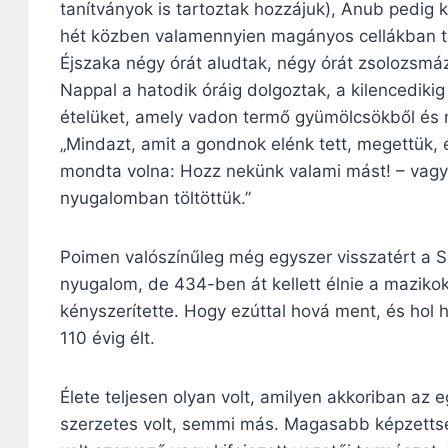
tanítványok is tartoztak hozzájuk), Anub pedig k
hét közben valamennyien magányos cellákban ta
Éjszaka négy órát aludtak, négy órát zsolozsm
Nappal a hatodik óráig dolgoztak, a kilencedikig
ételüket, amely vadon termő gyümölcsökből és 
„Mindazt, amit a gondnok elénk tett, megettük, é
mondta volna: Hozz nekünk valami mást! – vagy
nyugalomban töltöttük.”
Poimen valószínűleg még egyszer visszatért a Sz
nyugalom, de 434-ben át kellett élnie a maziko
kényszerítette. Hogy ezúttal hová ment, és hol
110 évig élt.
Élete teljesen olyan volt, amilyen akkoriban az
szerzetes volt, semmi más. Magasabb képzettsé