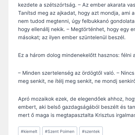
kezdete a szétszórtság. – Az ember akarata vasfal
Tanítsd meg az ajkadat, hogy azt mondja, ami 
nem tudod megtenni, úgy felbukkanó gondolatai
hogy ellenállj nekik. – Megtörténhet, hogy egy e
másokat; az ilyen ember szüntelenül beszél.
Ez a három dolog mindenekelőtt hasznos: félni a
– Minden szertelenség az ördögtől való. – Nincs
meg senkit, ne ítélj meg senkit, ne mondj senkir
Apró mozaikok ezek, de elegendőek ahhoz, hogy
embert, aki belső gazdagságából beszélt és taníto
mert ő maga is megtapasztalta Krisztus irgalma
Post
#
kiemelt
#
Szent Poimen
#
szentek