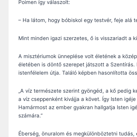
Poimen így válaszolt:
– Ha látom, hogy bóbiskol egy testvér, feje alá
Mint minden igazi szerzetes, ő is visszariadt a 
A misztériumok ünneplése volt életének a közé
életében is döntő szerepet játszott a Szentírás. 
istenfélelem útja. Találó képben hasonlította ös
„A víz természete szerint gyöngéd, a kő pedig 
a víz cseppenként kivájja a követ. Így Isten igé
Hamármost az ember gyakran hallgatja Isten igéj
számára.”
Éberség, önuralom és megkülönböztetni tudás, ez