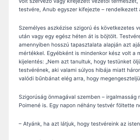
volt szervező vagy kifejezett vezetői természet
testvére, Anub egyszer kifejezte – rendelkezet
Személyes aszkézise szigorú és következetes v
után vagy egy egész héten át is böjtölt. Testvére
amennyiben hosszú tapasztalata alapján azt aj
mértékkel. Egyébként is mindenkor kész volt a 
kijelentés: „Nem azt tanultuk, hogy testünket ö
testvérének, aki valami súlyos hibája miatt hár
valódi bűnbánat elég arra, hogy megengeszteljük
Szigorúság önmagával szemben – irgalmasság más
Poimené is. Egy napon néhány testvér föltette n
– Atyánk, ha azt látjuk, hogy testvéreink az iste