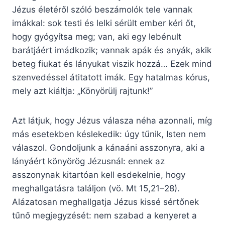
Jézus életéről szóló beszámolók tele vannak
imákkal: sok testi és lelki sérült ember kéri őt,
hogy gyógyítsa meg; van, aki egy lebénult
barátjáért imádkozik; vannak apák és anyák, akik
beteg fiukat és lányukat viszik hozzá… Ezek mind
szenvedéssel átitatott imák. Egy hatalmas kórus,
mely azt kiáltja: „Könyörülj rajtunk!”
Azt látjuk, hogy Jézus válasza néha azonnali, míg
más esetekben késlekedik: úgy tűnik, Isten nem
válaszol. Gondoljunk a kánaáni asszonyra, aki a
lányáért könyörög Jézusnál: ennek az
asszonynak kitartóan kell esdekelnie, hogy
meghallgatásra találjon (vö. Mt 15,21–28).
Alázatosan meghallgatja Jézus kissé sértőnek
tűnő megjegyzését: nem szabad a kenyeret a