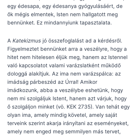
egy édesapa, egy édesanya gyógyulásáért, de
ők mégis elmentek, Isten nem hallgatott meg
bennünket. Ez mindannyiunk tapasztalata.
A
Katekizmus
jó összefoglalást ad a kérdésről.
Figyelmeztet bennünket arra a veszélyre, hogy a
hitet nem hitelesen éljük meg, hanem az Istennel
való kapcsolatot valami varázslatként működő
dologgá alakítjuk. Az ima nem varázspálca: az
imádság párbeszéd az Úrral! Amikor
imádkozunk, abba a veszélybe eshetünk, hogy
nem mi szolgáljuk Istent, hanem azt várjuk, hogy
ő szolgáljon minket (vö. KEK 2735). Van tehát egy
olyan ima, amely mindig követel, amely saját
terveink szerint akarja irányítani az eseményeket,
amely nem enged meg semmilyen más tervet,