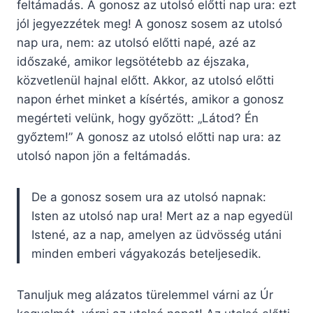
feltámadás. A gonosz az utolsó előtti nap ura: ezt
jól jegyezzétek meg! A gonosz sosem az utolsó
nap ura, nem: az utolsó előtti napé, azé az
időszaké, amikor legsötétebb az éjszaka,
közvetlenül hajnal előtt. Akkor, az utolsó előtti
napon érhet minket a kísértés, amikor a gonosz
megérteti velünk, hogy győzött: „Látod? Én
győztem!” A gonosz az utolsó előtti nap ura: az
utolsó napon jön a feltámadás.
De a gonosz sosem ura az utolsó napnak:
Isten az utolsó nap ura! Mert az a nap egyedül
Istené, az a nap, amelyen az üdvösség utáni
minden emberi vágyakozás beteljesedik.
Tanuljuk meg alázatos türelemmel várni az Úr