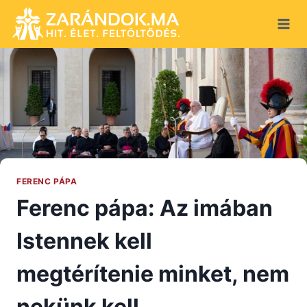
Skip
to
content
FERENC PÁPA
Ferenc pápa: Az imában
Istennek kell
megtérítenie minket, nem
nekünk kell