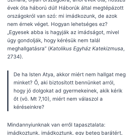
évek óta háború dúl! Háborúk által megtépázott
országokról van szó: mi imádkozunk, de azok
nem érnek véget. Hogyan lehetséges ez?
„Egyesek abba is hagyják az imádságot, mivel
úgy gondolják, hogy kérésük nem talál
meghallgatásra” (
Katolikus Egyház Katekizmusa
,
2734).
De ha Isten Atya, akkor miért nem hallgat meg
minket? Ő, aki biztosított bennünket arról,
hogy jó dolgokat ad gyermekeinek, akik kérik
őt (vö. Mt 7,10), miért nem válaszol a
kéréseinkre?
Mindannyiunknak van erről tapasztalata:
imádkoztunk, imádkoztunk, egy beteg barátért,