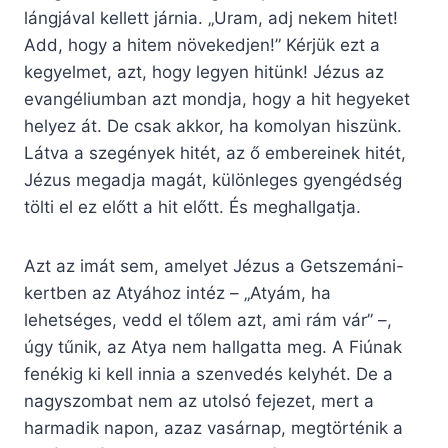
lángjával kellett járnia. „Uram, adj nekem hitet!
Add, hogy a hitem növekedjen!” Kérjük ezt a
kegyelmet, azt, hogy legyen hitünk! Jézus az
evangéliumban azt mondja, hogy a hit hegyeket
helyez át. De csak akkor, ha komolyan hiszünk.
Látva a szegények hitét, az ő embereinek hitét,
Jézus megadja magát, különleges gyengédség
tölti el ez előtt a hit előtt. És meghallgatja.
Azt az imát sem, amelyet Jézus a Getszemáni-
kertben az Atyához intéz – „Atyám, ha
lehetséges, vedd el tőlem azt, ami rám vár” –,
úgy tűnik, az Atya nem hallgatta meg. A Fiúnak
fenékig ki kell innia a szenvedés kelyhét. De a
nagyszombat nem az utolsó fejezet, mert a
harmadik napon, azaz vasárnap, megtörténik a