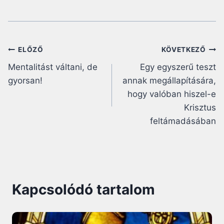
Bejegyzés
ELŐZŐ
KÖVETKEZŐ
Mentalitást váltani, de
Egy egyszerű teszt
navigáció
gyorsan!
annak megállapítására,
hogy valóban hiszel-e
Krisztus
feltámadásában
Kapcsolódó tartalom