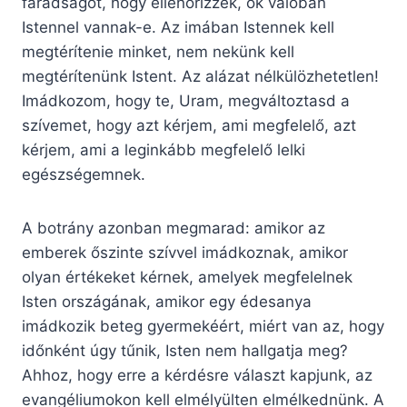
fáradságot, hogy ellenőrizzék, ők valóban
Istennel vannak-e. Az imában Istennek kell
megtérítenie minket, nem nekünk kell
megtérítenünk Istent. Az alázat nélkülözhetetlen!
Imádkozom, hogy te, Uram, megváltoztasd a
szívemet, hogy azt kérjem, ami megfelelő, azt
kérjem, ami a leginkább megfelelő lelki
egészségemnek.
A botrány azonban megmarad: amikor az
emberek őszinte szívvel imádkoznak, amikor
olyan értékeket kérnek, amelyek megfelelnek
Isten országának, amikor egy édesanya
imádkozik beteg gyermekéért, miért van az, hogy
időnként úgy tűnik, Isten nem hallgatja meg?
Ahhoz, hogy erre a kérdésre választ kapjunk, az
evangéliumokon kell elmélyülten elmélkednünk. A