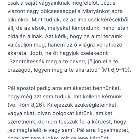
csak a saját vágyainknak megfelelőt. Jézus
viszont nagy bölcsességgel a Miatyánkot adta
ajkunkra. Mint tudjuk, ez az ima csak kérésekből
áll, de az elsők, melyeket kimondunk, mind Isten
oldalán állnak. Azt kérik, hogy ne a mi tervünk
valósuljon meg, hanem az ő világra vonatkozó
akarata. Jobb, ha őt hagyjuk cselekedni:
„Szenteltessék meg a te neved, jöjjön el a te
országod, legyen meg a te akaratod” (Mt 6,9–10).
Pál apostol pedig arra emlékeztet bennünket,
hogy még azt sem tudjuk, mit kellene kérnünk
(vö. Róm 8,26). Kifejezzük szükségleteinket,
vágyainkat, olyan dolgokat kérünk, amiket
szeretnénk, de nem tesszük fel a kérdést, hogy
„ez megfelelő-e vagy sem”. Pál arra figyelmeztet,
hogy azt sem tudjuk, mit kellene kérnünk.