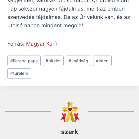
kegyelmét, várni az utolsó napot! Az utolsó előtti
nap sokszor nagyon fájdalmas, mert az emberi
szenvedés fájdalmas. De az Úr velünk van, és az
utolsó napon mindent megold!
Forrás:
Magyar Kurír
Post
#
Ferenc pápa
#
hitélet
#
imádság
#
Isten
Tags:
#
türelem
szerk