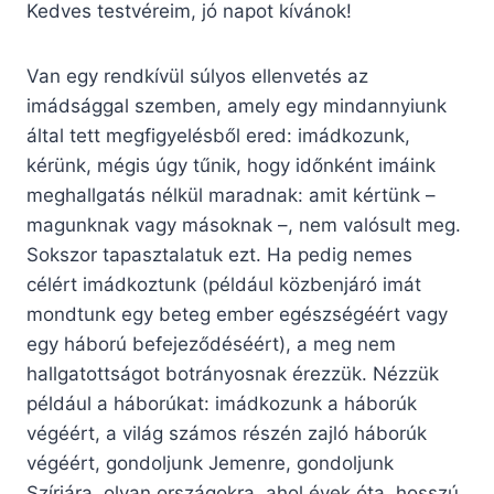
Kedves testvéreim, jó napot kívánok!
Van egy rendkívül súlyos ellenvetés az
imádsággal szemben, amely egy mindannyiunk
által tett megfigyelésből ered: imádkozunk,
kérünk, mégis úgy tűnik, hogy időnként imáink
meghallgatás nélkül maradnak: amit kértünk –
magunknak vagy másoknak –, nem valósult meg.
Sokszor tapasztalatuk ezt. Ha pedig nemes
célért imádkoztunk (például közbenjáró imát
mondtunk egy beteg ember egészségéért vagy
egy háború befejeződéséért), a meg nem
hallgatottságot botrányosnak érezzük. Nézzük
például a háborúkat: imádkozunk a háborúk
végéért, a világ számos részén zajló háborúk
végéért, gondoljunk Jemenre, gondoljunk
Szíriára, olyan országokra, ahol évek óta, hosszú