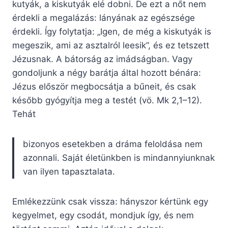
kutyák, a kiskutyák elé dobni. De ezt a nőt nem
érdekli a megalázás: lányának az egészsége
érdekli. Így folytatja: „Igen, de még a kiskutyák is
megeszik, ami az asztalról leesik”, és ez tetszett
Jézusnak. A bátorság az imádságban. Vagy
gondoljunk a négy barátja által hozott bénára:
Jézus először megbocsátja a bűneit, és csak
később gyógyítja meg a testét (vö. Mk 2,1–12).
Tehát
bizonyos esetekben a dráma feloldása nem
azonnali. Saját életünkben is mindannyiunknak
van ilyen tapasztalata.
Emlékezzünk csak vissza: hányszor kértünk egy
kegyelmet, egy csodát, mondjuk így, és nem