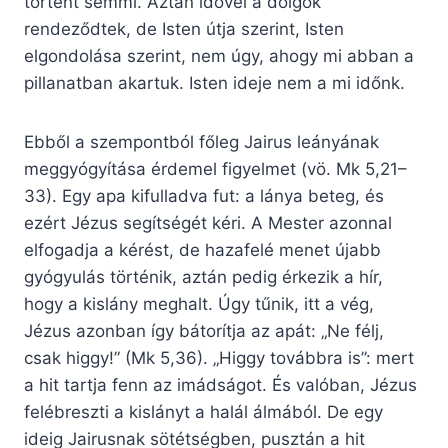
történt semmi. Aztán idővel a dolgok
rendeződtek, de Isten útja szerint, Isten
elgondolása szerint, nem úgy, ahogy mi abban a
pillanatban akartuk. Isten ideje nem a mi időnk.
Ebből a szempontból főleg Jairus leányának
meggyógyítása érdemel figyelmet (vö. Mk 5,21–
33). Egy apa kifulladva fut: a lánya beteg, és
ezért Jézus segítségét kéri. A Mester azonnal
elfogadja a kérést, de hazafelé menet újabb
gyógyulás történik, aztán pedig érkezik a hír,
hogy a kislány meghalt. Úgy tűnik, itt a vég,
Jézus azonban így bátorítja az apát: „Ne félj,
csak higgy!” (Mk 5,36). „Higgy továbbra is”: mert
a hit tartja fenn az imádságot. És valóban, Jézus
felébreszti a kislányt a halál álmából. De egy
ideig Jairusnak sötétségben, pusztán a hit