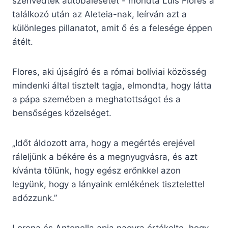
szenvedtek autóbalesetet”- mondta Luis Flores a
találkozó után az Aleteia-nak, leírván azt a
különleges pillanatot, amit ő és a felesége éppen
átélt.
Flores, aki újságíró és a római bolíviai közösség
mindenki által tisztelt tagja, elmondta, hogy látta
a pápa szemében a meghatottságot és a
bensőséges közelséget.
„Időt áldozott arra, hogy a megértés erejével
ráleljünk a békére és a megnyugvásra, és azt
kívánta tőlünk, hogy egész erőnkkel azon
legyünk, hogy a lányaink emlékének tisztelettel
adózzunk.”