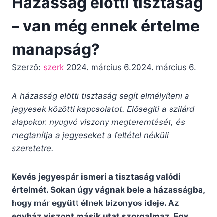
Házasság előtti tisztaság
– van még ennek értelme
manapság?
Szerző:
szerk
2024. március 6.
2024. március 6.
A házasság előtti tisztaság segít elmélyíteni a
jegyesek közötti kapcsolatot. Elősegíti a szilárd
alapokon nyugvó viszony megteremtését, és
megtanítja a jegyeseket a feltétel nélküli
szeretetre.
Kevés jegyespár ismeri a tisztaság valódi
értelmét. Sokan úgy vágnak bele a házasságba,
hogy már együtt élnek bizonyos ideje. Az
egyház viszont másik utat szorgalmaz. Egy