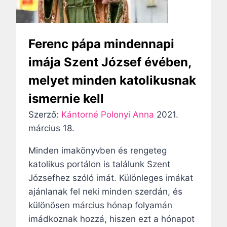
I
.
B
Ferenc pápa mindennapi
e
imája Szent József évében,
n
melyet minden katolikusnak
e
d
ismernie kell
e
Szerző:
Kántorné Polonyi Anna
2021.
k
március 18.
p
á
Minden imakönyvben és rengeteg
p
katolikus portálon is találunk Szent
a
Józsefhez szóló imát. Különleges imákat
u
ajánlanak fel neki minden szerdán, és
t
különösen március hónap folyamán
o
imádkoznak hozzá, hiszen ezt a hónapot