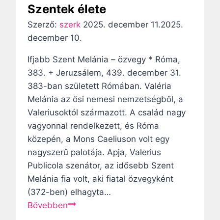
Szentek élete
í
n
v
d
Szerző:
szerk
2025. december 11.
2025.
i
e
december 10.
n
n
Ifjabb Szent Melánia – özvegy * Róma,
t
n
383. + Jeruzsálem, 439. december 31.
e
a
383-ban született Rómában. Valéria
r
p
Melánia az ősi nemesi nemzetségből, a
j
i
Valeriusoktól származott. A család nagy
ú
i
vagyonnal rendelkezett, és Róma
a
m
közepén, a Mons Caeliuson volt egy
s
á
nagyszerű palotája. Apja, Valerius
z
j
Publicola szenátor, az idősebb Szent
e
a
Melánia fia volt, aki fiatal özvegyként
m
S
(372-ben) elhagyta…
é
z
I
Bővebben
l
e
f