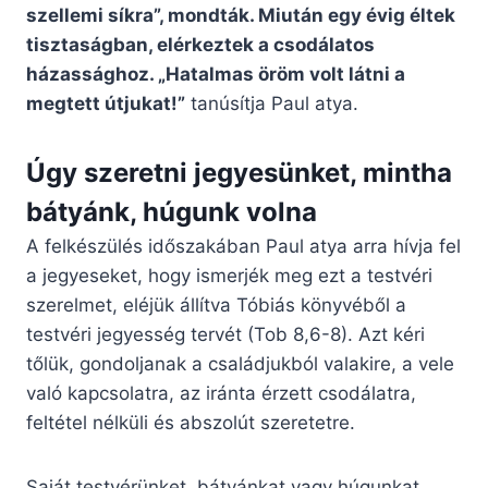
szellemi síkra”, mondták. Miután egy évig éltek
tisztaságban, elérkeztek a csodálatos
házassághoz. „Hatalmas öröm volt látni a
megtett útjukat!”
tanúsítja Paul atya.
Úgy szeretni jegyesünket, mintha
bátyánk, húgunk volna
A felkészülés időszakában Paul atya arra hívja fel
a jegyeseket, hogy ismerjék meg ezt a testvéri
szerelmet, eléjük állítva Tóbiás könyvéből a
testvéri jegyesség tervét (Tob 8,6-8). Azt kéri
tőlük, gondoljanak a családjukból valakire, a vele
való kapcsolatra, az iránta érzett csodálatra,
feltétel nélküli és abszolút szeretetre.
Saját testvérünket, bátyánkat vagy húgunkat