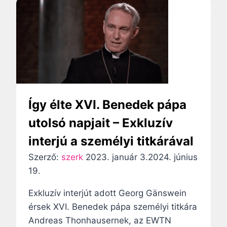
g
y
z
é
s
Így élte XVI. Benedek pápa
n
utolsó napjait – Exkluzív
a
interjú a személyi titkárával
v
Szerző:
szerk
2023. január 3.
2024. június
i
19.
g
Exkluzív interjút adott Georg Gänswein
érsek XVI. Benedek pápa személyi titkára
á
Andreas Thonhausernek, az EWTN