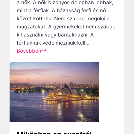
:
a nők. A nők bizonyos dologban jobbak,
l
A
mint a férfiak. A házasság férfi és nő
y
l
között köttetik. Nem szabad megölni a
e
e
magzatokat. A gyermekeket nem szabad
t
m
kihasználni vagy bántalmazni. A
m
o
férfiaknak védelmezniük kell…
i
n
F
Bővebben
n
d
e
d
á
g
e
s
y
n
s
v
k
z
e
a
a
r
t
b
e
o
a
k
l
d
a
i
s
s