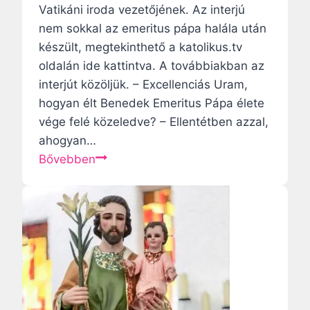
c
Vatikáni iroda vezetőjének. Az interjú
nem sokkal az emeritus pápa halála után
i
készült, megtekinthető a katolikus.tv
oldalán ide kattintva. A továbbiakban az
ó
interjút közöljük. – Excellenciás Uram,
hogyan élt Benedek Emeritus Pápa élete
vége felé közeledve? – Ellentétben azzal,
ahogyan…
Í
Bővebben
g
y
é
l
t
e
X
V