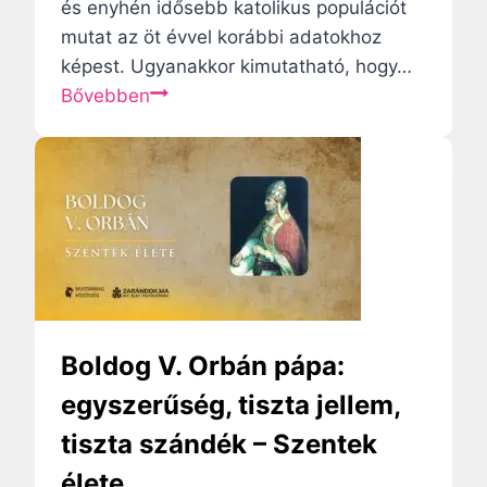
e
és enyhén idősebb katolikus populációt
l
l
mutat az öt évvel korábbi adatokhoz
é
képest. Ugyanakkor kimutatható, hogy…
s
M
Bővebben
h
i
e
k
z
ö
e
z
g
b
y
e
i
n
g
a
a
z
Boldog V. Orbán pápa:
z
a
egyszerűség, tiszta jellem,
s
u
tiszta szándék – Szentek
á
s
g
z
élete