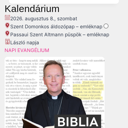
i
o
Kalendárium
k
l
,
d
2026. augusztus 8., szombat
k
o
Szent Domonkos áldozópap – emléknap
u
g
Passaui Szent Altmann püspök – emléknap
l
V
László napja
t
.
NAPI EVANGÉLIUM
u
O
r
r
á
b
l
á
i
n
s
p
a
á
n
p
e
a
g
: