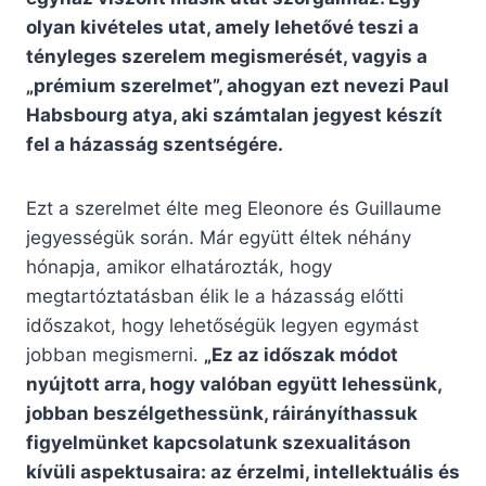
olyan kivételes utat, amely lehetővé teszi a
tényleges szerelem megismerését, vagyis a
„prémium szerelmet”, ahogyan ezt nevezi Paul
Habsbourg atya, aki számtalan jegyest készít
fel a házasság szentségére.
Ezt a szerelmet élte meg Eleonore és Guillaume
jegyességük során. Már együtt éltek néhány
hónapja, amikor elhatározták, hogy
megtartóztatásban élik le a házasság előtti
időszakot, hogy lehetőségük legyen egymást
jobban megismerni.
„Ez az időszak módot
nyújtott arra, hogy valóban együtt lehessünk,
jobban beszélgethessünk, ráirányíthassuk
figyelmünket kapcsolatunk szexualitáson
kívüli aspektusaira: az érzelmi, intellektuális és