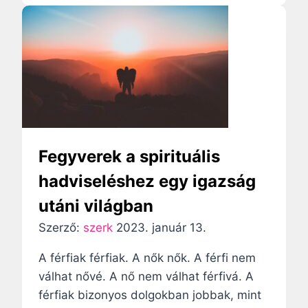
y
n
j
i
t
a
t
J
b
i
ó
b
t
z
S
k
s
z
á
e
e
r
f
n
á
é
Fegyverek a spirituális
t
v
v
hadviseléshez egy igazság
M
a
é
e
utáni világban
l
b
l
e
Szerző:
szerk
2023. január 13.
á
n
n
A férfiak férfiak. A nők nők. A férfi nem
,
i
válhat nővé. A nő nem válhat férfivá. A
m
a
férfiak bizonyos dolgokban jobbak, mint
e