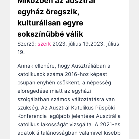
Miközben az ausztrál
k
á
p
u
egyház öregszik,
g
i
s
kulturálisan egyre
a
r
n
–
i
sokszínűbbé válik
a
S
t
k
Szerző:
szerk
2023. július 19.
2023. július
z
u
i
19.
e
á
s
n
l
Annak ellenére, hogy Ausztráliában a
m
t
i
katolikusok száma 2016-hoz képest
e
e
s
csupán enyhén csökkent, a népesség
r
k
h
elöregedése miatt az egyházi
n
é
a
szolgálatban számos változtatásra van
i
l
d
szükség. Az Ausztrál Katolikus Püspöki
e
e
v
Konferencia legújabb jelentése Ausztrália
k
t
i
katolikus lakosságát vizsgálta. A 2021-es
e
e
s
adatok általánosságban valamivel kisebb
l