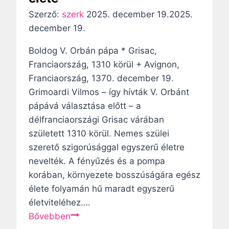
u
t
Szerző:
szerk
2025. december 19.
2025.
t
r
december 19.
á
á
n
l
Boldog V. Orbán pápa * Grisac,
i
e
Franciaország, 1310 körül + Avignon,
v
g
Franciaország, 1370. december 19.
i
y
Grimoardi Vilmos – így hívták V. Orbánt
l
h
pápává választása előtt – a
á
á
délfranciaországi Grisac várában
g
z
született 1310 körül. Nemes szülei
b
ö
szerető szigorúsággal egyszerű életre
a
r
nevelték. A fényűzés és a pompa
n
e
korában, környezete bosszúságára egész
g
élete folyamán hű maradt egyszerű
s
életviteléhez….
z
B
Bővebben