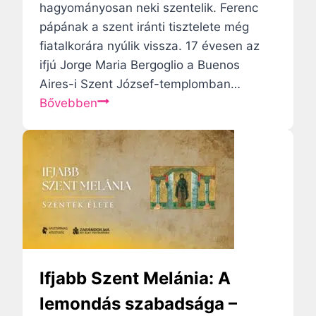
l
hagyományosan neki szentelik. Ferenc
s
pápának a szent iránti tisztelete még
ó
fiatalkorára nyúlik vissza. 17 évesen az
n
ifjú Jorge Maria Bergoglio a Buenos
a
Aires-i Szent József-templomban…
p
F
Bővebben
j
e
a
r
i
e
t
n
–
c
E
p
x
á
k
p
l
a
Ifjabb Szent Melánia: A
u
m
lemondás szabadsága –
z
i