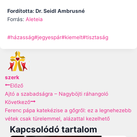
Fordította: Dr. Seidl Ambrusné
Forrás:
Aleteia
P
#
házasság
#
jegyespár
#
kiemelt
#
tisztaság
o
s
t
T
szerk
a
B
Előző
g
Ajtó a szabadságra – Nagyböjti ráhangoló
s
e
Következő
:
Ferenc pápa katekézise a gőgről: ez a legnehezebb
j
vétek csak türelemmel, alázattal kezelhető
e
Kapcsolódó tartalom