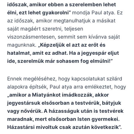
időszak, amikor ebben a szerelemben lehet
élni, ezt lehet gyakorolni”
mondja Paul atya. Ez
az időszak, amikor megtanulhatjuk a másikat
saját magáért szeretni, teljesen
viszonzásmentesen, semmit sem kívánva saját
magunknak.
„Képzeljük el azt az erőt és
hatalmat, amit ez adhat. Ha a jegyespár eljut
ide, szerelmük már sohasem fog elmúlni!”
Ennek megéléséhez, hogy kapcsolatukat szilárd
alapokra építsék, Paul atya arra emlékeztet, hogy
„amikor a Miatyánkot imádkozzák, akkor
jegyestársuk elsősorban a testvérük, bátyjuk
vagy nővérük. A házasságuk után is testvérek
maradnak, mert elsősorban Isten gyermekei.
Házastársi mivoltuk csak azután következik”.