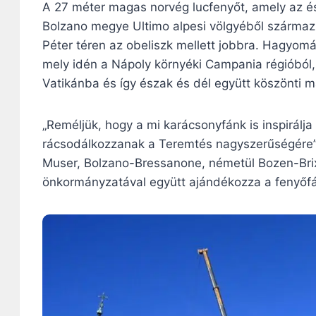
A 27 méter magas norvég lucfenyőt, amely az és
Bolzano megye Ultimo alpesi völgyéből származik
Péter téren az obeliszk mellett jobbra. Hagyomá
mely idén a Nápoly környéki Campania régióból, 
Vatikánba és így észak és dél együtt köszönti m
„Reméljük, hogy a mi karácsonyfánk is inspirálj
rácsodálkozzanak a Teremtés nagyszerűségére” –
Muser, Bolzano-Bressanone, németül Bozen-Brixe
önkormányzatával együtt ajándékozza a fenyőfá