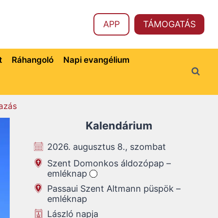
APP
TÁMOGATÁS
t
Ráhangoló
Napi evangélium
azás
Kalendárium
2026. augusztus 8., szombat
Szent Domonkos áldozópap –
emléknap
Passaui Szent Altmann püspök –
emléknap
László napja