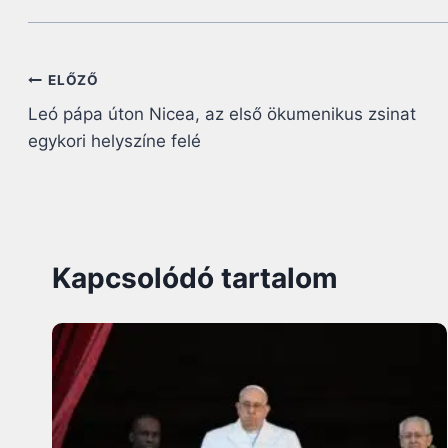
Bejegyzés
ELŐZŐ
Leó pápa úton Nicea, az első ökumenikus zsinat
navigáció
egykori helyszíne felé
Kapcsolódó tartalom