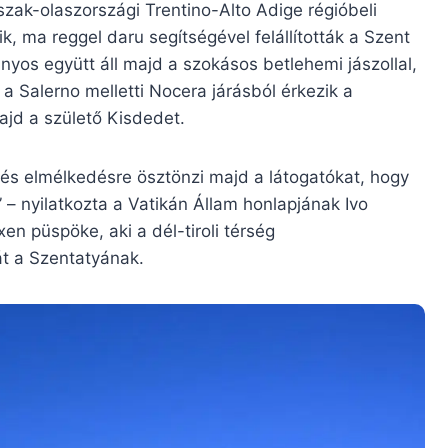
zak-olaszországi Trentino-Alto Adige régióbeli
, ma reggel daru segítségével felállították a Szent
nyos együtt áll majd a szokásos betlehemi jászollal,
a Salerno melletti Nocera járásból érkezik a
ajd a születő Kisdedet.
a és elmélkedésre ösztönzi majd a látogatókat, hogy
 nyilatkozta a Vatikán Állam honlapjának Ivo
n püspöke, aki a dél-tiroli térség
t a Szentatyának.