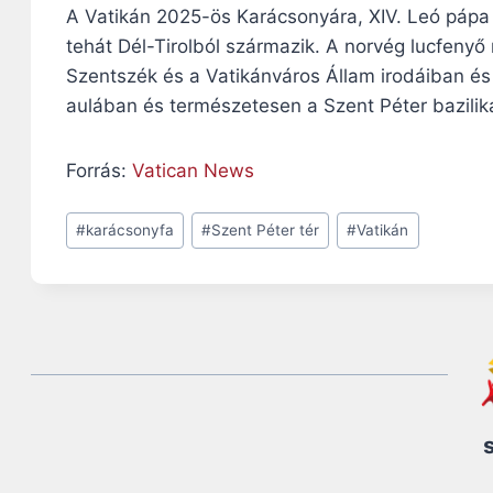
A Vatikán 2025-ös Karácsonyára, XIV. Leó pápa 
tehát Dél-Tirolból származik. A norvég lucfenyő 
Szentszék és a Vatikánváros Állam irodáiban és 
aulában és természetesen a Szent Péter bazilik
Forrás:
Vatican News
Post
#
karácsonyfa
#
Szent Péter tér
#
Vatikán
Tags: