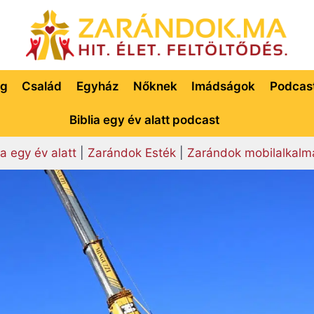
ég
Család
Egyház
Nőknek
Imádságok
Podcas
Biblia egy év alatt podcast
ia egy év alatt
|
Zarándok Esték
|
Zarándok mobilalkalm