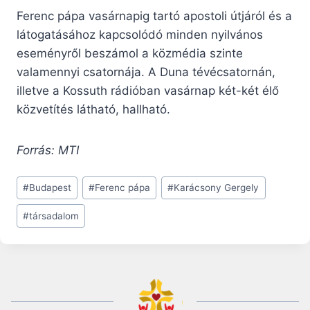
Ferenc pápa vasárnapig tartó apostoli útjáról és a
látogatásához kapcsolódó minden nyilvános
eseményről beszámol a közmédia szinte
valamennyi csatornája. A Duna tévécsatornán,
illetve a Kossuth rádióban vasárnap két-két élő
közvetítés látható, hallható.
Forrás: MTI
Post
#
Budapest
#
Ferenc pápa
#
Karácsony Gergely
Tags:
#
társadalom