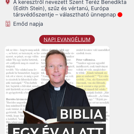
A keresztről nevezett Szent Teréz Benedikta
(Edith Stein), szűz és vértanú, Európa
társvédőszentje – választható ünnepnap
Emőd napja
NAPI EVANGÉLIUM