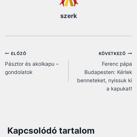
szerk
Bejegyzés
ELŐZŐ
KÖVETKEZŐ
Pásztor és akolkapu –
Ferenc pápa
navigáció
gondolatok
Budapesten: Kérlek
benneteket, nyissuk ki
a kapukat!
Kapcsolódó tartalom