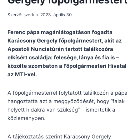
Szerző:
szerk
2023. április 30.
Ferenc pápa magánlátogatáson fogadta
Karácsony Gergely főpolgármestert, akit az
Apostoli Nunciatúrán tartott találkozóra
elkísért családja: felesége, lánya és fia is –
közölte szombaton a Főpolgármesteri Hivatal
az MTI-vel.
A főpolgármesterrel folytatott találkozón a pápa
hangoztatta azt a meggyőződését, hogy “falak
helyett hidakra van szükség” – ismertetik a
közleményben.
A tájékoztatás szerint Karácsony Gergely