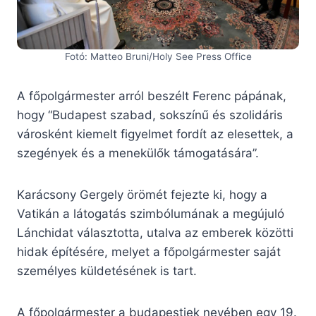
Fotó: Matteo Bruni/Holy See Press Office
A főpolgármester arról beszélt Ferenc pápának,
hogy “Budapest szabad, sokszínű és szolidáris
városként kiemelt figyelmet fordít az elesettek, a
szegények és a menekülők támogatására”.
Karácsony Gergely örömét fejezte ki, hogy a
Vatikán a látogatás szimbólumának a megújuló
Lánchidat választotta, utalva az emberek közötti
hidak építésére, melyet a főpolgármester saját
személyes küldetésének is tart.
A főpolgármester a budapestiek nevében egy 19.