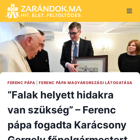
Skip
to
content
FERENC PÁPA
|
FERENC PÁPA MAGYARORSZÁGI LÁTOGATÁSA
“Falak helyett hidakra
van szükség” – Ferenc
pápa fogadta Karácsony
Gergely főpolgármestert