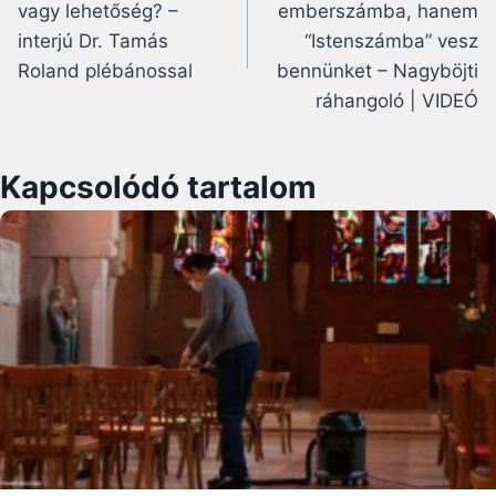
vagy lehetőség? –
emberszámba, hanem
interjú Dr. Tamás
“Istenszámba” vesz
Roland plébánossal
bennünket – Nagyböjti
ráhangoló | VIDEÓ
Kapcsolódó tartalom