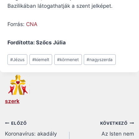
Bazilikában látogathatják a szent jelképet.
Forrás:
CNA
Fordította: Szőcs Júlia
Post
#
Jézus
#
kiemelt
#
körmenet
#
nagyszerda
Tags:
szerk
Bejegyzés
ELŐZŐ
KÖVETKEZŐ
Koronavírus: akadály
Az Isten nem
navigáció