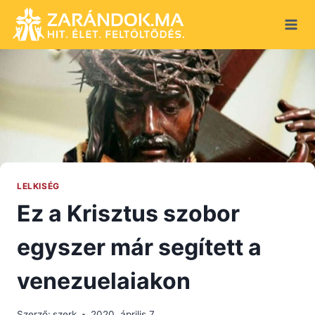
Skip
to
content
LELKISÉG
Ez a Krisztus szobor
egyszer már segített a
venezuelaiakon
Szerző:
szerk
2020. április 7.