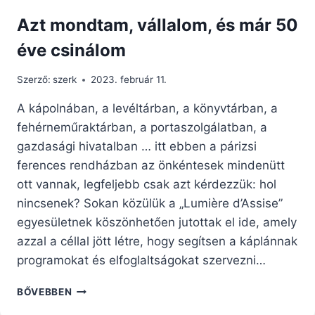
Azt mondtam, vállalom, és már 50
éve csinálom
Szerző:
szerk
2023. február 11.
A kápolnában, a levéltárban, a könyvtárban, a
fehérneműraktárban, a portaszolgálatban, a
gazdasági hivatalban … itt ebben a párizsi
ferences rendházban az önkéntesek mindenütt
ott vannak, legfeljebb csak azt kérdezzük: hol
nincsenek? Sokan közülük a „Lumière d’Assise”
egyesületnek köszönhetően jutottak el ide, amely
azzal a céllal jött létre, hogy segítsen a káplánnak
programokat és elfoglaltságokat szervezni…
AZT
BŐVEBBEN
MONDTAM,