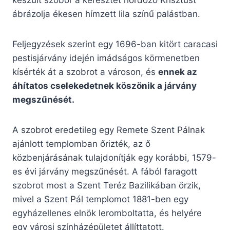
készült szobor a keresztet hordozó Krisztust
ábrázolja ékesen hímzett lila színű palástban.
Feljegyzések szerint egy 1696-ban kitört caracasi
pestisjárvány idején imádságos körmenetben
kísérték át a szobrot a városon, és
ennek az
áhítatos cselekedetnek köszönik a járvány
megszűnését.
A szobrot eredetileg egy Remete Szent Pálnak
ajánlott templomban őrizték, az ő
közbenjárásának tulajdonítják egy korábbi, 1579-
es évi járvány megszűnését. A fából faragott
szobrot most a Szent Teréz Bazilikában őrzik,
mivel a Szent Pál templomot 1881-ben egy
egyházellenes elnök leromboltatta, és helyére
egy városi színházépületet állíttatott.