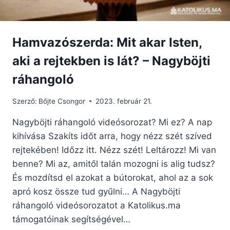
Hamvazószerda: Mit akar Isten,
aki a rejtekben is lát? – Nagyböjti
ráhangoló
Szerző:
Bőjte Csongor
2023. február 21.
Nagyböjti ráhangoló videósorozat? Mi ez? A nap
kihívása Szakíts időt arra, hogy nézz szét szíved
rejtekében! Időzz itt. Nézz szét! Leltározz! Mi van
benne? Mi az, amitől talán mozogni is alig tudsz?
És mozdítsd el azokat a bútorokat, ahol az a sok
apró kosz össze tud gyűlni… A Nagyböjti
ráhangoló videósorozatot a Katolikus.ma
támogatóinak segítségével…