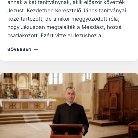
annak a két tanítványnak, akik először követték
Jézust. Kezdetben Keresztelő János tanítványai
közé tartozott, de amikor meggyőződött róla,
hogy Jézusban megtalálták a Messiást, hozzá
csatlakozott. Ezért vitte el Jézushoz a…
SZENT
BŐVEBBEN
ANDRÁS
APOSTOL
–
SZENTEK
ÉLETE