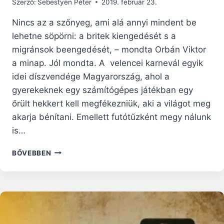
Szerző:
Sebestyén Péter
2019. február 23.
Nincs az a szőnyeg, ami alá annyi mindent be
lehetne söpörni: a britek kiengedését s a
migránsok beengedését, – mondta Orbán Viktor
a minap. Jól mondta. A velencei karnevál egyik
idei díszvendége Magyarország, ahol a
gyerekeknek egy számítógépes játékban egy
őrült hekkert kell megfékezniük, aki a világot meg
akarja bénítani. Emellett futótűzként megy nálunk
is…
HEKKER
BŐVEBBEN
A
SZŐNYEG
ALATT!
MILYEN
KIFINOMULT
MÓDSZERREL
DOLGOZIK