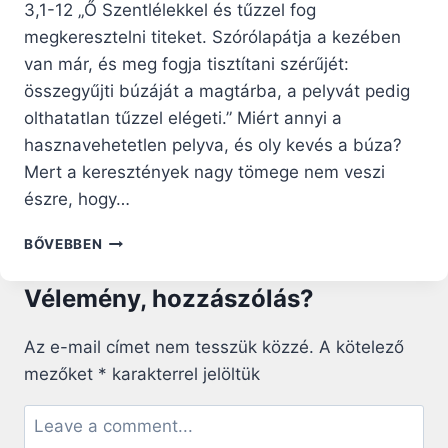
3,1-12 „Ő Szentlélekkel és tűzzel fog
megkeresztelni titeket. Szórólapátja a kezében
van már, és meg fogja tisztítani szérűjét:
összegyűjti búzáját a magtárba, a pelyvát pedig
olthatatlan tűzzel elégeti.” Miért annyi a
hasznavehetetlen pelyva, és oly kevés a búza?
Mert a keresztények nagy tömege nem veszi
észre, hogy…
NAPI
BŐVEBBEN
RÁHANGOLÓ:
ÍTÉLET
Vélemény, hozzászólás?
A
VILÁG
FELETT
Az e-mail címet nem tesszük közzé.
A kötelező
–
mezőket
*
karakterrel jelöltük
MEGTISZTULÁS
A
LÉLEK