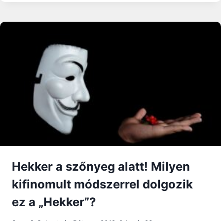
VÁLLALOM,
ÉS
MÁR
50
ÉVE
CSINÁLOM
Hekker a szőnyeg alatt! Milyen
kifinomult módszerrel dolgozik
ez a „Hekker”?