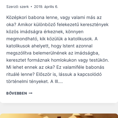
Szerző:
szerk
2019. április 6.
Középkori babona lenne, vagy valami más az
oka? Amikor különböző felekezetű keresztények
közös imádságra érkeznek, könnyen
megmondható, kik közülük a katolikusok. A
katolikusok ahelyett, hogy Istent azonnal
megszólítva belemerülnének az imádságba,
keresztet formáznak homlokukon vagy testükön.
Mi lehet ennek az oka? Ez valamiféle babonás
rituálé lenne? Először is, lássuk a kapcsolódó
történelmi tényeket. A III….
MIÉRT
BŐVEBBEN
VETNEK
KERESZTET
A
KATOLIKUSOK