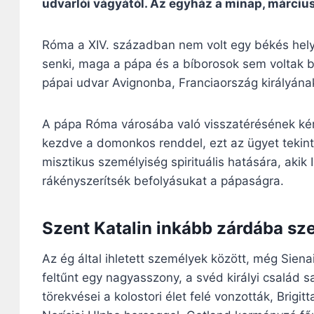
udvarlói vágyától. Az egyház a minap, márciu
Róma a XIV. században nem volt egy békés hely.
senki, maga a pápa és a bíborosok sem voltak b
pápai udvar Avignonba, Franciaország királyának 
A pápa Róma városába való visszatérésének kérd
kezdve a domonkos renddel, ezt az ügyet tekin
misztikus személyiség spirituális hatására, akik
rákényszerítsék befolyásukat a pápaságra.
Szent Katalin inkább zárdába sze
Az ég által ihletett személyek között, még Sien
feltűnt egy nagyasszony, a svéd királyi család s
törekvései a kolostori élet felé vonzották, Brig