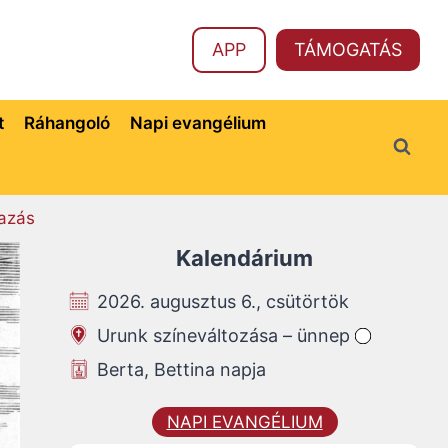
APP
TÁMOGATÁS
t
Ráhangoló
Napi evangélium
azás
Kalendárium
2026. augusztus 6., csütörtök
Urunk színeváltozása – ünnep
Berta, Bettina napja
NAPI EVANGÉLIUM