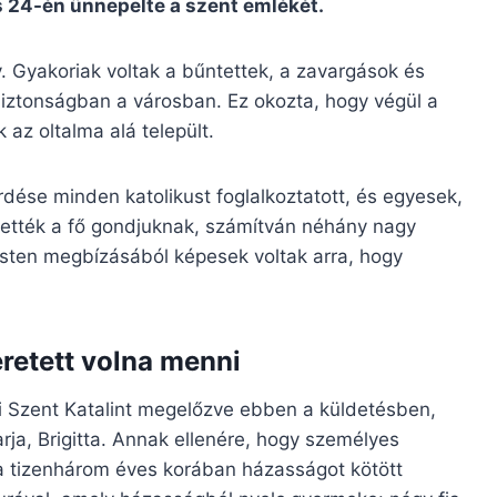
s 24-én ünnepelte a szent emlékét.
 Gyakoriak voltak a bűntettek, a zavargások és
iztonságban a városban. Ez okozta, hogy végül a
az oltalma alá települt.
ése minden katolikust foglalkoztatott, és egyesek,
tették a fő gondjuknak, számítván néhány nagy
 Isten megbízásából képesek voltak arra, hogy
retett volna menni
ai Szent Katalint megelőzve ebben a küldetésben,
arja, Brigitta. Annak ellenére, hogy személyes
itta tizenhárom éves korában házasságot kötött