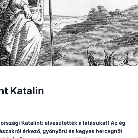
nt Katalin
szági Katalint: elvesztették a látásukat! Az ég
 északról érkező, gyönyörű és kegyes hercegnőt