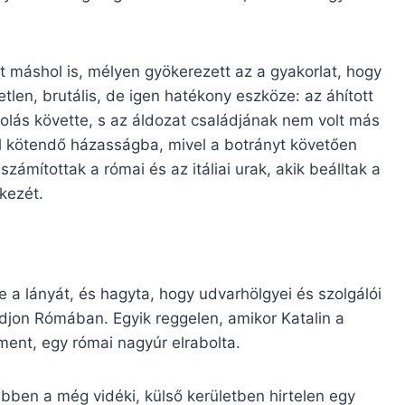
 máshol is, mélyen gyökerezett az a gyakorlat, hogy
etlen, brutális, de igen hatékony eszköze: az áhított
olás követte, s az áldozat családjának nem volt más
l kötendő házasságba, mivel a botrányt követően
zámítottak a római és az itáliai urak, akik beálltak a
kezét.
te a lányát, és hagyta, hogy udvarhölgyei és szolgálói
djon Rómában. Egyik reggelen, amikor Katalin a
ment, egy római nagyúr elrabolta.
bben a még vidéki, külső kerületben hirtelen egy