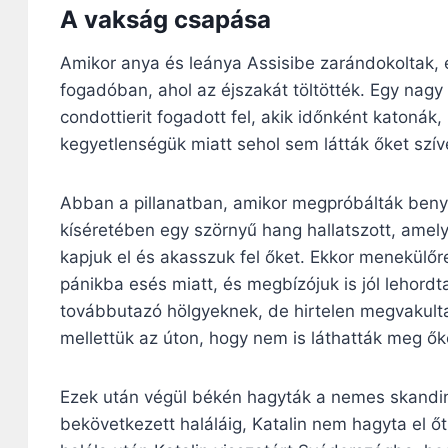
A vakság csapása
Amikor anya és leánya Assisibe zarándokoltak, 
fogadóban, ahol az éjszakát töltötték. Egy nagy 
condottierit fogadott fel, akik időnként katonák
kegyetlenségük miatt sehol sem látták őket szív
Abban a pillanatban, amikor megpróbálták beny
kíséretében egy szörnyű hang hallatszott, amely
kapjuk el és akasszuk fel őket. Ekkor menekülő
pánikba esés miatt, és megbízójuk is jól lehordta
továbbutazó hölgyeknek, de hirtelen megvakultak
mellettük az úton, hogy nem is láthatták meg ő
Ezek után végül békén hagyták a nemes skandi
bekövetkezett haláláig, Katalin nem hagyta el őt