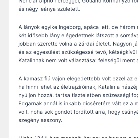
Neríciai Ulpho herceggel, Gotland kormányzó fő
és négy leánya született.
A lányok egyike Ingeborg, apáca lett, de három n
két idősebb lány elégedettnek látszott a sorsáva
jobban szerette volna a zárdai életet. Nagyon 
és az egyesülést szükségessé tevő, kétségkívül 
Katalinnak nem volt választása: feleségül ment a
A kamasz fiú vajon elégedettebb volt ezzel az e
ha hinni lehet az életrajzíróinak, Katalin a nás
nyúljon hozzá, tartsa tiszteletben szüzességi fo
Edgarnak annál is inkább dicséretére vált ez a 
volt, noha sok gondot fordított arra, hogy csún
szegény asszony.