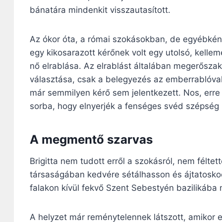
bánatára mindenkit visszautasított.
Az ókor óta, a római szokásokban, de egyébként
egy kikosarazott kérőnek volt egy utolsó, kellem
nő elrablása. Az elrablást általában megerőszak
választása, csak a belegyezés az emberrablóva
már semmilyen kérő sem jelentkezett. Nos, erre s
sorba, hogy elnyerjék a fenséges svéd szépség 
A megmentő szarvas
Brigitta nem tudott erről a szokásról, nem féltet
társaságában kedvére sétálhasson és ájtatosko
falakon kívül fekvő Szent Sebestyén bazilikába 
A helyzet már reménytelennek látszott, amikor e