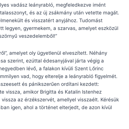
élyes vadász leányrabló, megfeledkezve imént
atalasszonyt, és az új zsákmány után vetette magát.
 elmenekült és visszatért anyjához. Tudomást
Áldott legyen, gyermekem, a szarvas, amelyet eszközül
szörnyű veszedelemből!”
”, amelyet oly ügyetlenül elveszített. Néhány
a szerint, ezúttal édesanyjával járta végig a
negyedben lévő, a falakon kívüli Szent Lőrinc
mmilyen vad, hogy elterelje a leányrabló figyelmét.
szeesett és pánikszerűen ordítani kezdett:
e vissza, amikor Brigitta és Katalin Istenhez
vissza az érzékszervét, amellyel visszaélt. Kérésük
an igen, ahol a történet elterjedt, de azon kívül