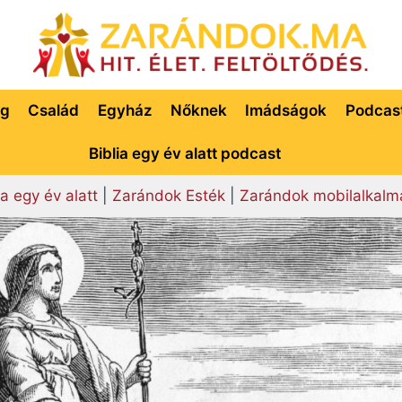
ég
Család
Egyház
Nőknek
Imádságok
Podcas
Biblia egy év alatt podcast
ia egy év alatt
|
Zarándok Esték
|
Zarándok mobilalkalm