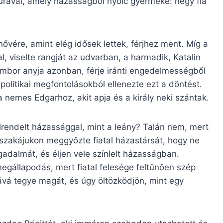
urával, amely házasságból nyolc gyermeke: négy fia
ővére, amint elég idősek lettek, férjhez ment. Míg a
l, viselte rangját az udvarban, a harmadik, Katalin
jámbor anyja azonban, férje iránti engedelmességből
politikai megfontolásokból ellenezte ezt a döntést.
 nemes Edgarhoz, akit apja és a király neki szántak.
lrendelt házassággal, mint a leány? Talán nem, mert
zéjszakájukon meggyőzte fiatal házastársát, hogy ne
gadalmát, és éljen vele színlelt házasságban.
megállapodás, mert fiatal felesége feltűnően szép
yává tegye magát, és úgy öltözködjön, mint egy