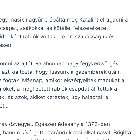
egy másik nagyúr próbálta meg Katalint elragadni a
csapat, zsákokkal és kötéllel felszerelkezett
, időnként rablók voltak, de erőszakosságuk és
esen.
omni az ajtót, valahonnan nagy fegyvercsörgés
 azt kiáltozta, hogy fussunk a gazemberek után,
re fogták. Másnap, amikor elszégyellték magukat a
 őket, a megfizetett rablók csapdát állítottak a
, és azok, akiket kerestek, úgy haladtak el
ket…
náv özvegyet. Egészen édesanyja 1373-ban
, hanem kísérgette zarándoklatai alkalmával. Brigitta