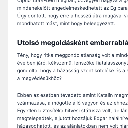
Ulpho 1344-ben meghalt, özvegyen hagyva a gaz
mindenekelőtt engedelmeskedhetett az Ég para
Úgy döntött, hogy erre a hosszú útra magával vis
mondhatott mást, mint hogy beleegyezett.
Utolsó megoldásként emberrabl
Tény, hogy ritka meggondolatlanság volt a mind
éveiben járó, kékszemű, lenszőke fiatalasszonyt,
gondolta, hogy a házasság szent köteléke és a 
a megvédésükhöz?
Ebben az esetben tévedett: amint Katalin megmu
származása, a mögötte álló vagyon és az ehhez p
Egyetlen biztosítéka hitvesi státusza volt, de 
megtelepedtek, eljutott hozzájuk Edgar halálhíre
házasodhatott, és az ajánlatokban nem volt hiá