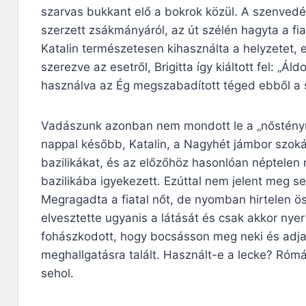
szarvas bukkant elő a bokrok közül. A szenved
szerzett zsákmányáról, az út szélén hagyta a fi
Katalin természetesen kihasználta a helyzetet,
szerezve az esetről, Brigitta így kiáltott fel: „
használva az Ég megszabadított téged ebből a 
Vadászunk azonban nem mondott le a „nőstényről
nappal később, Katalin, a Nagyhét jámbor szokás
bazilikákat, és az előzőhöz hasonlóan néptelen 
bazilikába igyekezett. Ezúttal nem jelent meg se
Megragadta a fiatal nőt, de nyomban hirtelen ös
elvesztette ugyanis a látását és csak akkor nyert
fohászkodott, hogy bocsásson meg neki és adja 
meghallgatásra talált. Használt-e a lecke? Rómáb
sehol.