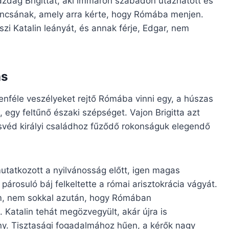
dag Brigittát, aki immáron szabadon utazhatott és
ncsának, amely arra kérte, hogy Rómába menjen.
zi Katalin leányát, és annak férje, Edgar, nem
ás
enféle veszélyeket rejtő Rómába vinni egy, a húszas
 egy feltűnő északi szépséget. Vajon Brigitta azt
svéd királyi családhoz fűződő rokonságuk elegendő
tatkozott a nyilvánosság előtt, igen magas
árosuló báj felkeltette a római arisztokrácia vágyát.
lám, nem sokkal azután, hogy Rómában
. Katalin tehát megözvegyült, akár újra is
ny. Tisztasági fogadalmához hűen, a kérők nagy