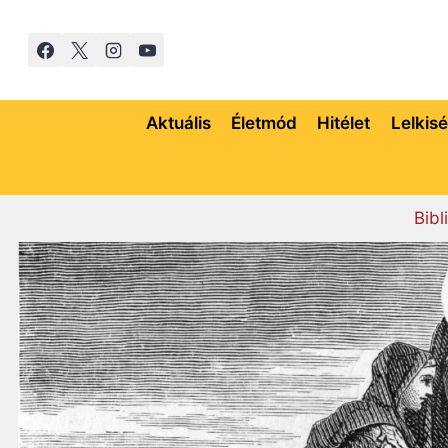
Skip
to
content
Aktuális
Életmód
Hitélet
Lelkis
Bibl