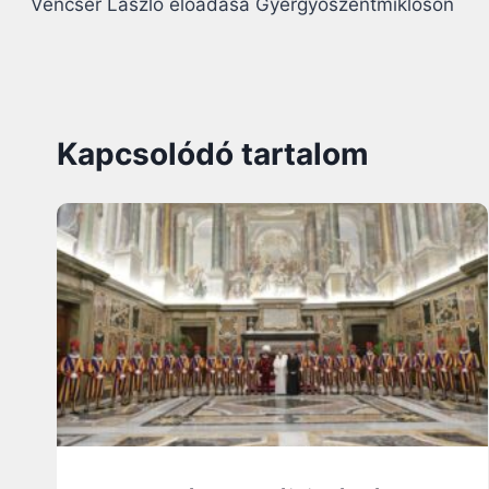
Vencser László előadása Gyergyószentmiklóson
Kapcsolódó tartalom