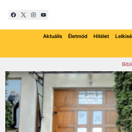
Skip
to
content
Aktuális
Életmód
Hitélet
Lelkis
Bibl