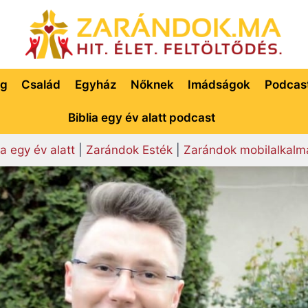
ég
Család
Egyház
Nőknek
Imádságok
Podcas
Biblia egy év alatt podcast
ia egy év alatt
|
Zarándok Esték
|
Zarándok mobilalkalm