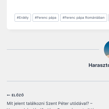
Post
#
Erdély
#
Ferenc pápa
#
Ferenc pápa Romániában
Tags:
Haraszt
Bejegyzés
ELŐZŐ
Mit jelent találkozni Szent Péter utódával? –
navigáció