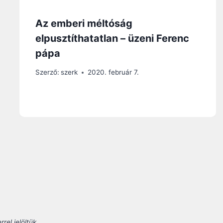
Az emberi méltóság
elpusztíthatatlan – üzeni Ferenc
pápa
Szerző:
szerk
2020. február 7.
rel jelöltük