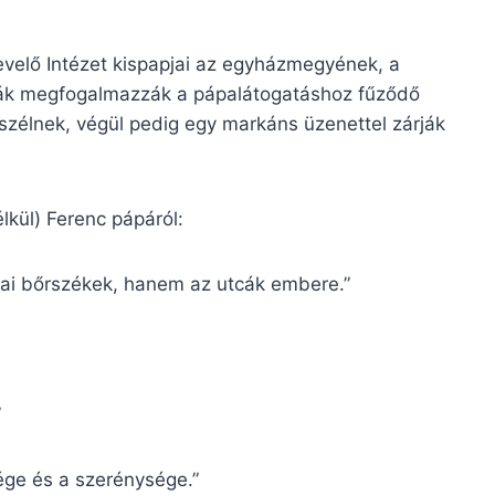
velő Intézet kispapjai az egyházmegyének, a
sták megfogalmazzák a pápalátogatáshoz fűződő
szélnek, végül pedig egy markáns üzenettel zárják
lkül) Ferenc pápáról:
dai bőrszékek, hanem az utcák embere.”
”
ge és a szerénysége.”