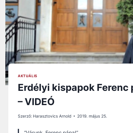
AKTUÁLIS
Erdélyi kispapok Ferenc 
– VIDEÓ
Szerző:
Harasztovics Arnold
2019. május 25.
“Várunk, Ferenc pápa!”