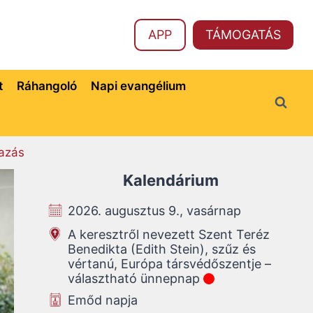
APP
TÁMOGATÁS
t
Ráhangoló
Napi evangélium
azás
Kalendárium
2026. augusztus 9., vasárnap
A keresztről nevezett Szent Teréz
Benedikta (Edith Stein), szűz és
vértanú, Európa társvédőszentje –
választható ünnepnap
Emőd napja