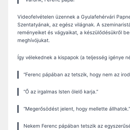
Videofelvételen üzennek a Gyulafehérvári Papne
Szentatyának, az egész világnak. A szeminari
reményeiket és vágyaikat, a készülődésükről be
meghívójukat.
Így vélekednek a kispapok (a teljesség igénye né
“Ferenc pápában az tetszik, hogy nem az iro
“Ő az irgalmas Isten ölelő karja.”
“Megerősödést jelent, hogy mellette állhatok.
Nekem Ferenc pápában tetszik az egyszerűsé