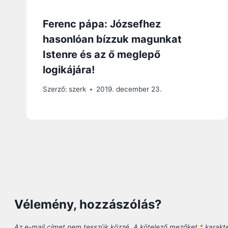
Ferenc pápa: Józsefhez
hasonlóan bízzuk magunkat
Istenre és az ő meglepő
logikájára!
Szerző:
szerk
2019. december 23.
Vélemény, hozzászólás?
Az e-mail címet nem tesszük közzé.
A kötelező mezőket
*
karakter