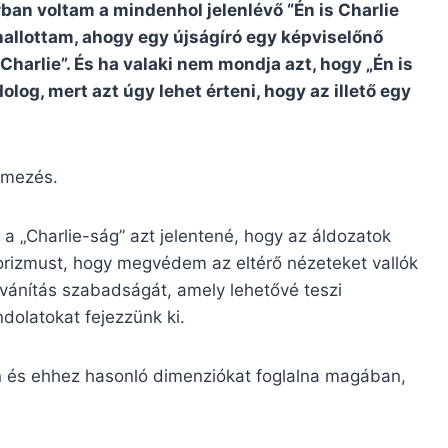
rban voltam a mindenhol jelenlévő “Én is Charlie
 hallottam, ahogy egy újságíró egy képviselőnő
harlie”. És ha valaki nem mondja azt, hogy „Én is
olog, mert azt úgy lehet érteni, hogy az illető egy
lmezés.
a „Charlie-ság” azt jelentené, hogy az áldozatok
errorizmust, hogy megvédem az eltérő nézeteket vallók
nyilvánítás szabadságát, amely lehetővé teszi
olatokat fejezzünk ki.
yen és ehhez hasonló dimenziókat foglalna magában,