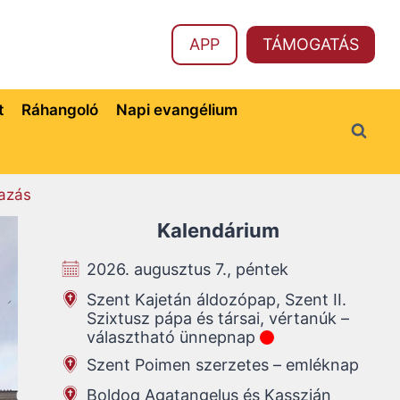
APP
TÁMOGATÁS
t
Ráhangoló
Napi evangélium
azás
Kalendárium
2026. augusztus 7., péntek
Szent Kajetán áldozópap, Szent II.
Szixtusz pápa és társai, vértanúk –
választható ünnepnap
Szent Poimen szerzetes – emléknap
Boldog Agatangelus és Kasszián