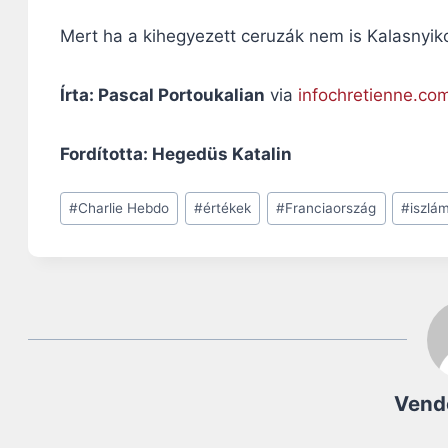
Mert ha a kihegyezett ceruzák nem is Kalasnyi
Írta: Pascal Portoukalian
via
infochretienne.co
Fordította: Hegedüs Katalin
Post
#
Charlie Hebdo
#
értékek
#
Franciaország
#
iszlá
Tags:
Vend