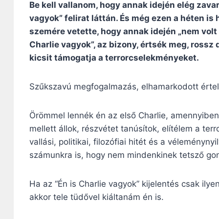
Be kell vallanom, hogy annak idején elég zava
vagyok” felirat láttán. És még ezen a héten is
szemére vetette, hogy annak idején „nem volt C
Charlie vagyok”, az bizony, értsék meg, rossz d
kicsit támogatja a terrorcselekményeket.
Szűkszavú megfogalmazás, elhamarkodott érte
Örömmel lennék én az első Charlie, amennyiben 
mellett állok, részvétet tanúsítok, elítélem a t
vallási, politikai, filozófiai hitét és a vélemény
számunkra is, hogy nem mindenkinek tetsző gond
Ha az “Én is Charlie vagyok” kijelentés csak il
akkor tele tüdővel kiáltanám én is.