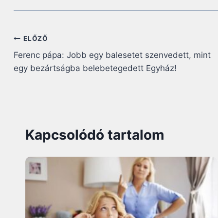
Bejegyzés
ELŐZŐ
Ferenc pápa: Jobb egy balesetet szenvedett, mint
navigáció
egy bezártságba belebetegedett Egyház!
Kapcsolódó tartalom