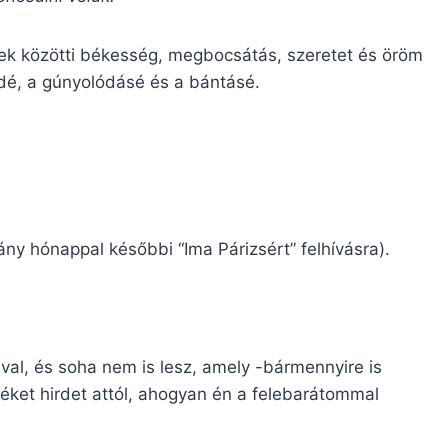
rek közötti békesség, megbocsátás, szeretet és öröm
dé, a gúnyolódásé és a bántásé.
y hónappal későbbi “Ima Párizsért” felhívásra).
al, és soha nem is lesz, amely -bármennyire is
méket hirdet attól, ahogyan én a felebarátommal