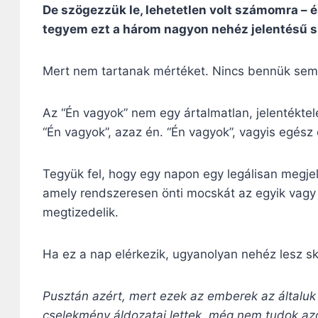
De szögezzük le, lehetetlen volt számomra –
tegyem ezt a három nagyon nehéz jelentésű s
Mert nem tartanak mértéket. Nincs bennük semm
Az “Én vagyok” nem egy ártalmatlan, jelentéktele
“Én vagyok”, azaz én. “Én vagyok”, vagyis egész
Tegyük fel, hogy egy napon egy legálisan megjel
amely rendszeresen önti mocskát az egyik vag
megtizedelik.
Ha ez a nap elérkezik, ugyanolyan nehéz lesz s
Pusztán azért, mert ezek az emberek az általuk
cselekmény áldozatai lettek, még nem tudok azo