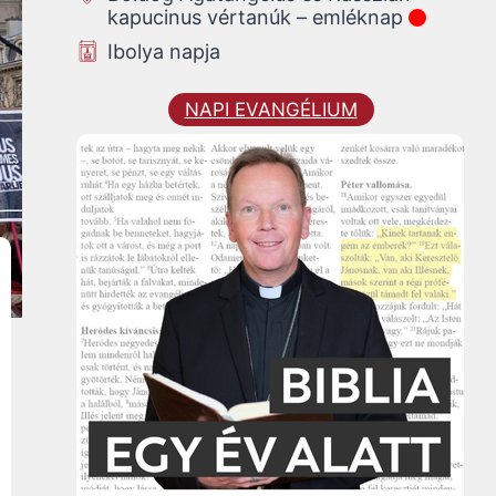
kapucinus vértanúk – emléknap
Ibolya napja
NAPI EVANGÉLIUM