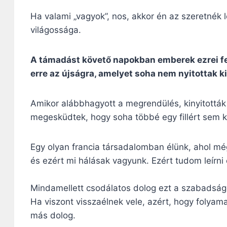
Ha valami „vagyok”, nos, akkor én az szeretnék le
világossága.
A támadást követő napokban emberek ezrei fej
erre az újságra, amelyet soha nem nyitottak ki
Amikor alábbhagyott a megrendülés, kinyitották a
megesküdtek, hogy soha többé egy fillért sem k
Egy olyan francia társadalomban élünk, ahol mé
és ezért mi hálásak vagyunk. Ezért tudom leírni 
Mindamellett csodálatos dolog ezt a szabadságot
Ha viszont visszaélnek vele, azért, hogy folya
más dolog.