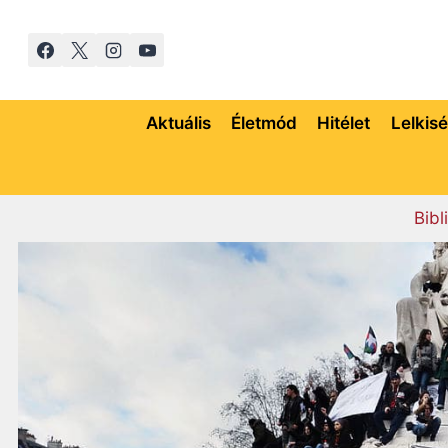
Skip
to
content
Aktuális
Életmód
Hitélet
Lelkis
Bibl