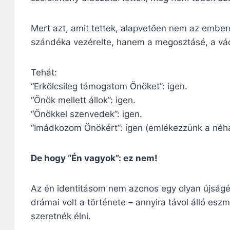
Mert azt, amit tettek, alapvetően nem az embe
szándéka vezérelte, hanem a megosztásé, a vá
Tehát:
“Erkölcsileg támogatom Önöket”: igen.
“Önök mellett állok”: igen.
“Önökkel szenvedek”: igen.
“Imádkozom Önökért”: igen (emlékezzünk a néhán
De hogy “Én vagyok”: ez nem!
Az én identitásom nem azonos egy olyan újságév
drámai volt a története – annyira távol álló esz
szeretnék élni.