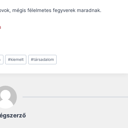
kovok, mégis félelmetes fegyverek maradnak.
m
m
#
kiemelt
#
társadalom
égszerző