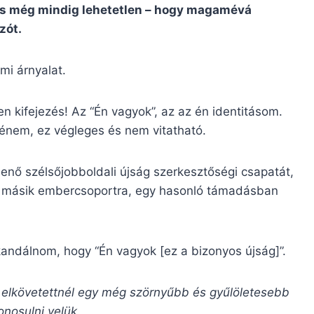
 és még mindig lehetetlen – hogy magamévá
zót.
i árnyalat.
n kifejezés! Az “Én vagyok”, az az én identitásom.
 énem, ez végleges és nem vitatható.
enő szélsőjobboldali újság szerkesztőségi csapatát,
y másik embercsoportra, egy hasonló támadásban
kandálnom, hogy “Én vagyok [ez a bizonyos újság]”.
 elkövetettnél egy még szörnyűbb és gyűlöletesebb
nosulni velük.