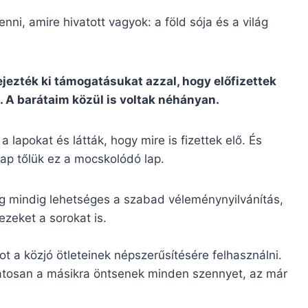
nni, amire hivatott vagyok: a föld sója és a világ
ezték ki támogatásukat azzal, hogy előfizettek
. A barátaim közül is voltak néhányan.
 lapokat és látták, hogy mire is fizettek elő. És
ap tőlük ez a mocskolódó lap.
g mindig lehetséges a szabad véleménynyilvánítás,
ezeket a sorokat is.
 a közjó ötleteinek népszerűsítésére felhasználni.
matosan a másikra öntsenek minden szennyet, az már