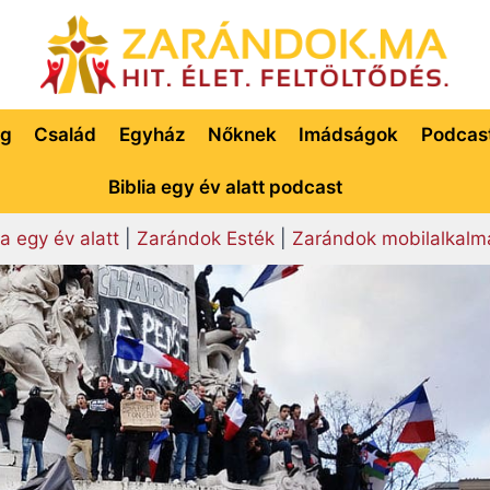
ég
Család
Egyház
Nőknek
Imádságok
Podcas
Biblia egy év alatt podcast
ia egy év alatt
|
Zarándok Esték
|
Zarándok mobilalkalm