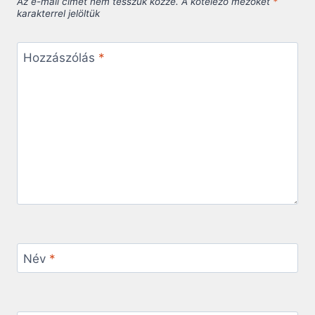
Az e-mail címet nem tesszük közzé.
A kötelező mezőket
*
karakterrel jelöltük
Hozzászólás
*
Név
*