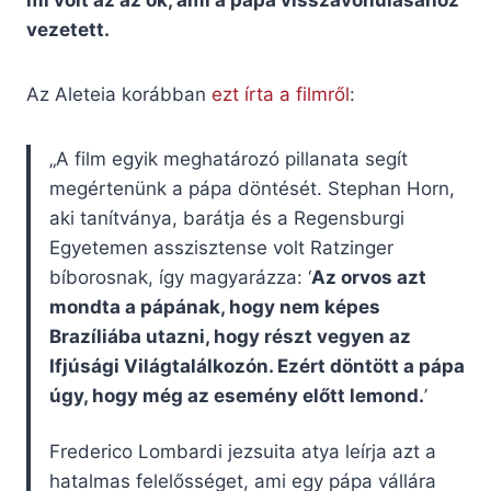
mi volt az az ok, ami a pápa visszavonulásához
vezetett.
Az Aleteia korábban
ezt írta a filmről
:
„A film egyik meghatározó pillanata segít
megértenünk a pápa döntését. Stephan Horn,
aki tanítványa, barátja és a Regensburgi
Egyetemen asszisztense volt Ratzinger
bíborosnak, így magyarázza: ‘
Az orvos azt
mondta a pápának, hogy nem képes
Brazíliába utazni, hogy részt vegyen az
Ifjúsági Világtalálkozón. Ezért döntött a pápa
úgy, hogy még az esemény előtt lemond.
’
Frederico Lombardi jezsuita atya leírja azt a
hatalmas felelősséget, ami egy pápa vállára