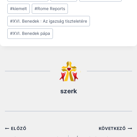
#
kiemelt
#
Rome Reports
#
XVI. Benedek : Az igazság tiszteletére
#
XVI. Benedek pápa
szerk
Bejegyzés
ELŐZŐ
KÖVETKEZŐ