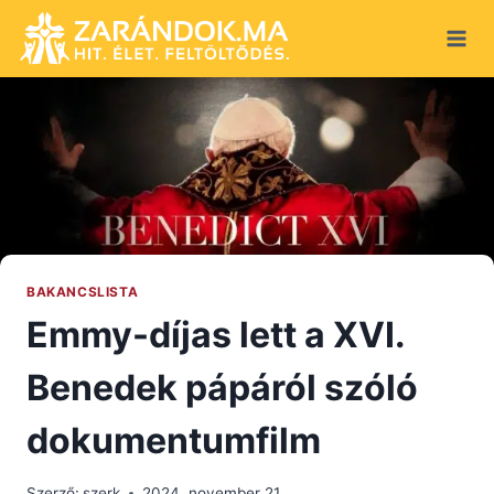
Skip
to
content
BAKANCSLISTA
Emmy-díjas lett a XVI.
Benedek pápáról szóló
dokumentumfilm
Szerző:
szerk
2024. november 21.