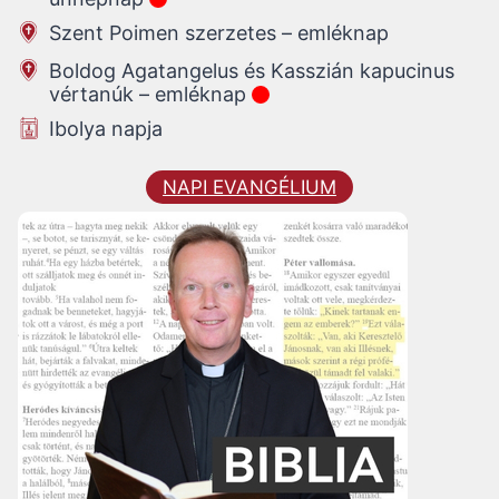
Szent Poimen szerzetes – emléknap
Boldog Agatangelus és Kasszián kapucinus
vértanúk – emléknap
Ibolya napja
NAPI EVANGÉLIUM