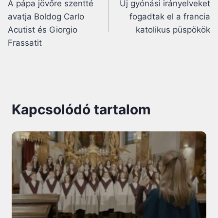
A pápa jövőre szentté
Új gyónási irányelveket
navigáció
avatja Boldog Carlo
fogadtak el a francia
Acutist és Giorgio
katolikus püspökök
Frassatit
Kapcsolódó tartalom