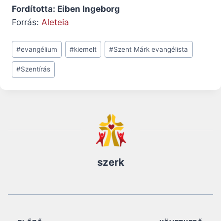
Fordította: Eiben Ingeborg
Forrás:
Aleteia
Post
#
evangélium
#
kiemelt
#
Szent Márk evangélista
Tags:
#
Szentírás
szerk