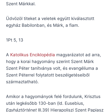
Szent Márkkal.
Üdvözöl titeket a veletek együtt kiválasztott
egyház Babilonban, és Márk, a fiam.
1Pt 5, 13
A
Katolikus Enciklopédia
magyarázatot ad arra,
hogy a korai hagyomány szerint Szent Márk
Szent Péter tanítványa volt, és evangéliuma a
Szent Péterrel folytatott beszélgetéseiből
származtatható.
Amikor a hagyományok felé fordulunk, Krisztus
után legkésőbb 130-ban (ld. Eusebius,
Egyháztörténet
III.39) Hierapoliszi Szent Papiasz