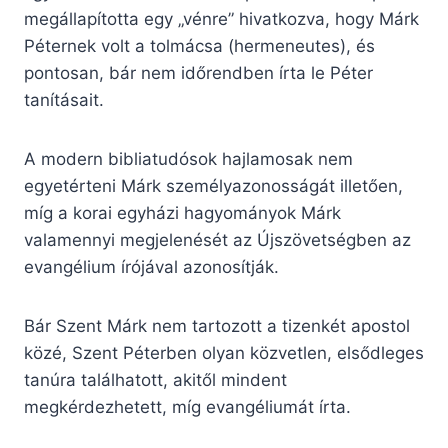
megállapította egy „vénre” hivatkozva, hogy Márk
Péternek volt a tolmácsa (hermeneutes), és
pontosan, bár nem időrendben írta le Péter
tanításait.
A modern bibliatudósok hajlamosak nem
egyetérteni Márk személyazonosságát illetően,
míg a korai egyházi hagyományok Márk
valamennyi megjelenését az Újszövetségben az
evangélium írójával azonosítják.
Bár Szent Márk nem tartozott a tizenkét apostol
közé, Szent Péterben olyan közvetlen, elsődleges
tanúra találhatott, akitől mindent
megkérdezhetett, míg evangéliumát írta.