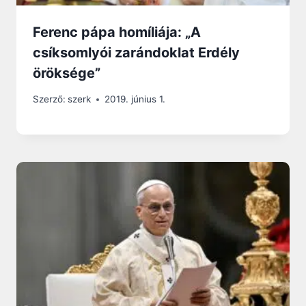
Ferenc pápa homíliája: „A
csíksomlyói zarándoklat Erdély
öröksége”
Szerző:
szerk
2019. június 1.