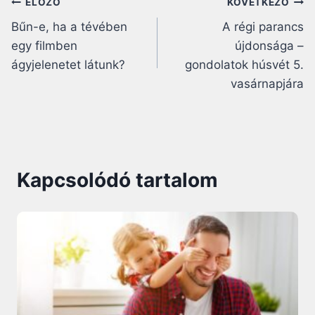
Bejegyzés
ELŐZŐ
KÖVETKEZŐ
Bűn-e, ha a tévében
A régi parancs
navigáció
egy filmben
újdonsága –
ágyjelenetet látunk?
gondolatok húsvét 5.
vasárnapjára
Kapcsolódó tartalom