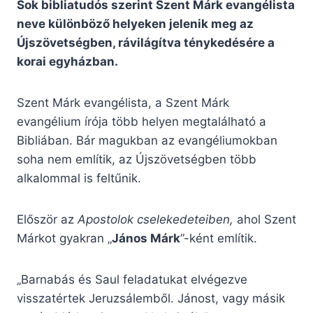
Sok bibliatudós szerint Szent Márk evangélista
neve különböző helyeken jelenik meg az
Újszövetségben, rávilágítva ténykedésére a
korai egyházban.
Szent Márk evangélista, a Szent Márk
evangélium írója több helyen megtalálható a
Bibliában. Bár magukban az evangéliumokban
soha nem említik, az Újszövetségben több
alkalommal is feltűnik.
Először az
Apostolok cselekedeteiben,
ahol Szent
Márkot gyakran „
János Márk
”-ként említik.
„Barnabás és Saul feladatukat elvégezve
visszatértek Jeruzsálemből. Jánost, vagy másik