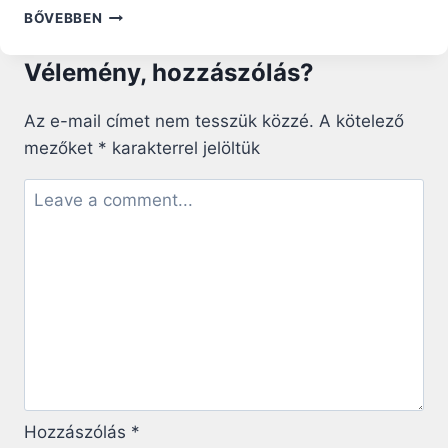
155.
BŐVEBBEN
NAP:
JÉZUS
Vélemény, hozzászólás?
AZ
ÚR
Az e-mail címet nem tesszük közzé.
A kötelező
mezőket
*
karakterrel jelöltük
Hozzászólás
*