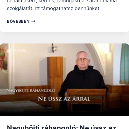
tartalmakért, kérünk, támogasd a Zarándok.ma
szolgálatát. Itt támogathatsz bennünket.
VASÁRNAPI
BŐVEBBEN
RÁHANGOLÓ:
A
SZAKAJTÓ
NEM
ÜRÜL
KI,
A
KORSÓ
NEM
APAD
EL…
Nagyböjti ráhangoló: Ne ússz az