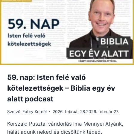
HOZ:
KÖNYÖRÜLJ
RAJTUNK!
59. nap: Isten felé való
kötelezettségek – Biblia egy év
alatt podcast
Szerző:
Fábry Kornél
2026. február 28.
2026. február 27.
Korszak: Pusztai vándorlás Ima Mennyei Atyánk,
hálát adunk neked és dicsőítünk téged.