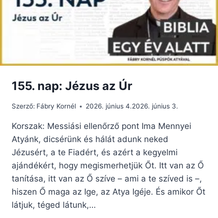
ALATT
PODCAST
155. nap: Jézus az Úr
Szerző:
Fábry Kornél
2026. június 4.
2026. június 3.
Korszak: Messiási ellenőrző pont Ima Mennyei
Atyánk, dicsérünk és hálát adunk neked
Jézusért, a te Fiadért, és azért a kegyelmi
ajándékért, hogy megismerhetjük Őt. Itt van az Ő
tanítása, itt van az Ő szíve – ami a te szíved is –,
hiszen Ő maga az Ige, az Atya Igéje. És amikor Őt
látjuk, téged látunk,…