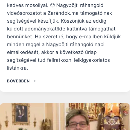
kedves mosollyal. 🙂 Nagyböjti ráhangoló
videósorozatot a Zarándok.ma támogatóinak
segítségével készítjük. Köszönjük az eddig
küldött adományokat!Ide kattintva támogathat
bennünket. Ha szeretné, hogy e-mailben küldjük
minden reggel a Nagyböjti ráhangoló napi
elmélkedését, akkor a következő űrlap
segítségével tud feliratkozni lelkigyakorlatos
listánkra.
SZERETET
BŐVEBBEN
ISTEN
ÉS
FELEBARÁT
IRÁNT
–
NAGYBÖJTI
RÁHANGOLÓ