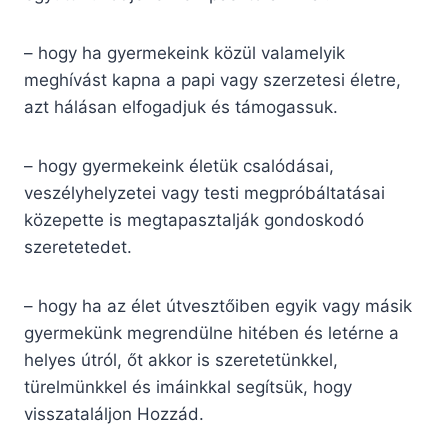
– hogy ha gyermekeink közül valamelyik
meghívást kapna a papi vagy szerzetesi életre,
azt hálásan elfogadjuk és támogassuk.
– hogy gyermekeink életük csalódásai,
veszélyhelyzetei vagy testi megpróbál­tatásai
közepette is megtapasztalják gondoskodó
szeretetedet.
– hogy ha az élet útvesztőiben egyik vagy másik
gyermekünk megrendülne hitében és letérne a
helyes útról, őt akkor is sze­retetünkkel,
türelmünkkel és imáinkkal segítsük, hogy
visszataláljon Hozzád.