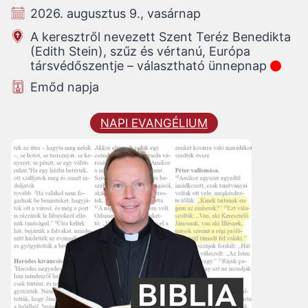
2026. augusztus 9., vasárnap
A keresztről nevezett Szent Teréz Benedikta
(Edith Stein), szűz és vértanú, Európa
társvédőszentje – választható ünnepnap
Emőd napja
NAPI EVANGÉLIUM