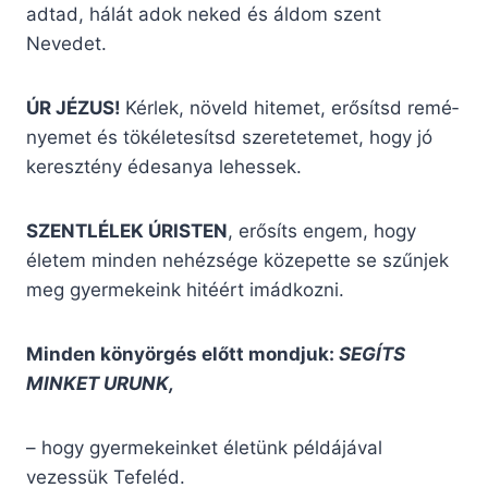
adtad, hálát adok neked és áldom szent
Nevedet.
ÚR JÉZUS!
Kérlek, növeld hitemet, erősítsd remé­
nyemet és tökéletesítsd szeretetemet, hogy jó
keresztény édesanya lehessek.
SZENTLÉLEK ÚRISTEN
, erősíts engem, hogy
életem minden nehéz­sége közepette se szűnjek
meg gyerme­keink hitéért imádkozni.
Minden könyörgés előtt mondjuk:
SEGÍTS
MINKET URUNK,
– hogy gyermekeinket életünk példájával
vezessük Tefeléd.