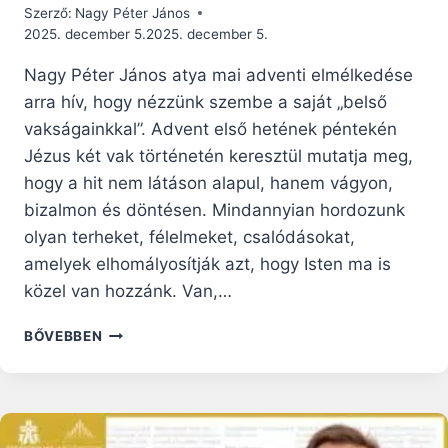
Szerző:
Nagy Péter János
2025. december 5.
2025. december 5.
Nagy Péter János atya mai adventi elmélkedése
arra hív, hogy nézzünk szembe a saját „belső
vakságainkkal”. Advent első hetének péntekén
Jézus két vak történetén keresztül mutatja meg,
hogy a hit nem látáson alapul, hanem vágyon,
bizalmon és döntésen. Mindannyian hordozunk
olyan terheket, félelmeket, csalódásokat,
amelyek elhomályosítják azt, hogy Isten ma is
közel van hozzánk. Van,…
ADVENTI
BŐVEBBEN
RÁHANGOLÓ:
EGY
KIÁLTÁS,
AMELY
GYÓGYULÁST