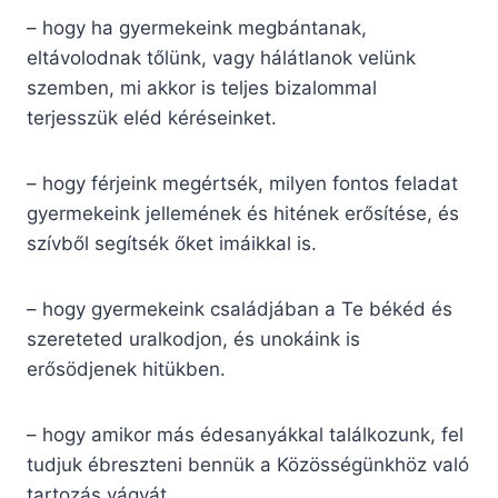
– hogy ha gyermekeink megbántanak,
eltávolodnak tőlünk, vagy hálátlanok ve­lünk
szemben, mi akkor is teljes bizalommal
terjesszük eléd kéréseinket.
– hogy férjeink megértsék, milyen fontos feladat
gyermekeink jellemének és hitének erősítése, és
szívből segítsék őket imá­ikkal is.
– hogy gyermekeink családjában a Te békéd és
szereteted uralkodjon, és unokáink is
erősödjenek hitükben.
– hogy amikor más édesanyákkal találko­zunk, fel
tudjuk ébreszteni bennük a Közösségünkhöz való
tartozás vágyát.