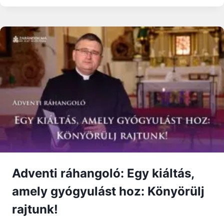
NE
ÚSSZ
AZ
ÁRRAL
Adventi ráhangoló: Egy kiáltás,
amely gyógyulást hoz: Könyörülj
rajtunk!