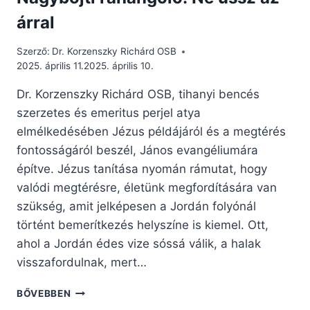
árral
Szerző:
Dr. Korzenszky Richárd OSB
2025. április 11.
2025. április 10.
Dr. Korzenszky Richárd OSB, tihanyi bencés
szerzetes és emeritus perjel atya
elmélkedésében Jézus példájáról és a megtérés
fontosságáról beszél, János evangéliumára
építve. Jézus tanítása nyomán rámutat, hogy
valódi megtérésre, életünk megfordítására van
szükség, amit jelképesen a Jordán folyónál
történt bemerítkezés helyszíne is kiemel. Ott,
ahol a Jordán édes vize sóssá válik, a halak
visszafordulnak, mert…
NAGYBÖJTI
BŐVEBBEN
RÁHANGOLÓ: