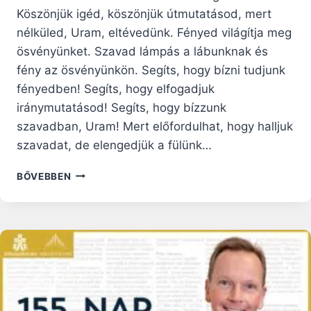
Köszönjük igéd, köszönjük útmutatásod, mert
nélküled, Uram, eltévedünk. Fényed világítja meg
ösvényünket. Szavad lámpás a lábunknak és
fény az ösvényünkön. Segíts, hogy bízni tudjunk
fényedben! Segíts, hogy elfogadjuk
iránymutatásod! Segíts, hogy bízzunk
szavadban, Uram! Mert előfordulhat, hogy halljuk
szavadat, de elengedjük a fülünk…
59.
BŐVEBBEN
NAP:
ISTEN
FELÉ
VALÓ
KÖTELEZETTSÉGEK
–
BIBLIA
EGY
ÉV