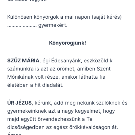
Különösen könyörgök a mai napon (saját kérés)
………………… gyermekért.
Könyörögjünk!
SZŰZ MÁRIA
, égi Édesanyánk, eszközöld ki
számunkra is azt az örömet, amiben Szent
Mónikának volt része, amikor láthatta fia
életében a hit diadalát.
ÚR JÉZUS
, kérünk, add meg nekünk szülők­nek és
gyermekeinknek azt a nagy kegyel­met, hogy
majd együtt örvendezhessünk a Te
dicsőségedben az egész örökkévalósá­gon át.