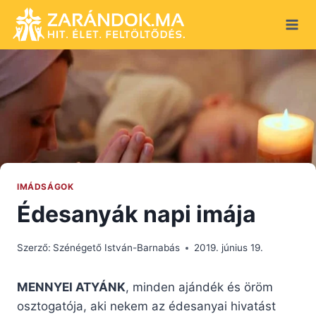
Skip
to
content
IMÁDSÁGOK
Édesanyák napi imája
Szerző:
Szénégető István-Barnabás
2019. június 19.
MENNYEI ATYÁNK
, minden ajándék és öröm
osztogatója, aki nekem az édesanyai hivatást