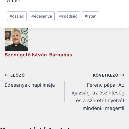
Ámen
Post
#
család
#
édesanya
#
imádság
#
Isten
Tags:
Szénégető István-Barnabás
Bejegyzés
ELŐZŐ
KÖVETKEZŐ
Édesanyák napi imája
Ferenc pápa: Az
navigáció
igazság, az őszinteség
és a szeretet nyelvét
mindenki megérti!