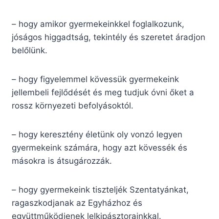
– hogy amikor gyermekeinkkel foglalko­zunk,
jóságos higgadtság, tekintély és szeretet áradjon
belőlünk.
– hogy figyelemmel kövessük gyermekeink
jellembeli fejlődését és meg tudjuk óvni őket a
rossz környezeti befolyásoktól.
– hogy keresztény életünk oly vonzó legyen
gyermekeink számára, hogy azt köves­sék és
másokra is átsugározzák.
– hogy gyermekeink tiszteljék Szent­atyánkat,
ragaszkodjanak az Egyházhoz és
együttműködjenek lelkipásztorainkkal.