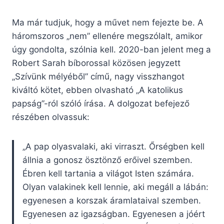
Ma már tudjuk, hogy a művet nem fejezte be. A
háromszoros „nem” ellenére megszólalt, amikor
úgy gondolta, szólnia kell. 2020-ban jelent meg a
Robert Sarah bíborossal közösen jegyzett
„Szívünk mélyéből” című, nagy visszhangot
kiváltó kötet, ebben olvasható „A katolikus
papság”-ról szóló írása. A dolgozat befejező
részében olvassuk:
„A pap olyasvalaki, aki virraszt. Őrségben kell
állnia a gonosz ösztönző erőivel szemben.
Ébren kell tartania a világot Isten számára.
Olyan valakinek kell lennie, aki megáll a lábán:
egyenesen a korszak áramlataival szemben.
Egyenesen az igazságban. Egyenesen a jóért