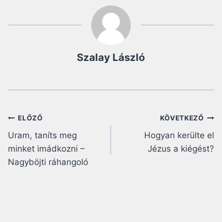
Szalay László
Bejegyzés
ELŐZŐ
KÖVETKEZŐ
Uram, taníts meg
Hogyan kerülte el
navigáció
minket imádkozni –
Jézus a kiégést?
Nagyböjti ráhangoló