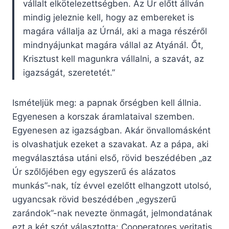
vállalt elkötelezettségben. Az Úr előtt állván
mindig jeleznie kell, hogy az embereket is
magára vállalja az Úrnál, aki a maga részéről
mindnyájunkat magára vállal az Atyánál. Őt,
Krisztust kell magunkra vállalni, a szavát, az
igazságát, szeretetét.”
Ismételjük meg: a papnak őrségben kell állnia.
Egyenesen a korszak áramlataival szemben.
Egyenesen az igazságban. Akár önvallomásként
is olvashatjuk ezeket a szavakat. Az a pápa, aki
megválasztása utáni első, rövid beszédében „az
Úr szőlőjében egy egyszerű és alázatos
munkás”-nak, tíz évvel ezelőtt elhangzott utolsó,
ugyancsak rövid beszédében „egyszerű
zarándok”-nak nevezte önmagát, jelmondatának
ezt a két szót választotta: Cooperatores veritatis