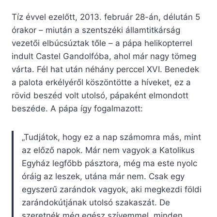
Tíz évvel ezelőtt, 2013. február 28-án, délután 5
órakor – miután a szentszéki államtitkárság
vezetői elbúcsúztak tőle – a pápa helikopterrel
indult Castel Gandolfóba, ahol már nagy tömeg
várta. Fél hat után néhány perccel XVI. Benedek
a palota erkélyéről köszöntötte a híveket, ez a
rövid beszéd volt utolsó, pápaként elmondott
beszéde. A pápa így fogalmazott:
„Tudjátok, hogy ez a nap számomra más, mint
az előző napok. Már nem vagyok a Katolikus
Egyház legfőbb pásztora, még ma este nyolc
óráig az leszek, utána már nem. Csak egy
egyszerű zarándok vagyok, aki megkezdi földi
zarándokútjának utolsó szakaszát. De
szeretnék még egész szívemmel, minden