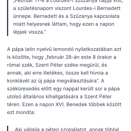
„Február 11-e a Lourdes-i Szűzanya napja volt,
a születésnapom viszont Lourdes-i Bernadett
ünnepe. Bernadett és a Szűzanya kapcsolata
miatt helyesnek láttam, hogy ezen a napon
lépjek vissza.”
A pápa latin nyelvű lemondó nyilatkozatában azt
is közölte, hogy „február 28-án este 8 órakor a
római szék, Szent Péter széke megürül, és
annak, aki erre illetékes, össze kell hívnia a
konklávét az új pápa megválasztására”. A
széküresedés előtt egy nappal került sor a pápa
utolsó általános kihallgatására a Szent Péter
téren. Ezen a napon XVI. Benedek többek között
ezt mondta:
„Aki vállalja a péteri szolgálatot, annak többé