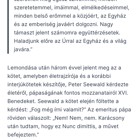
szeretetemmel, imáimmal, elmélkedéseimmel,
minden belső erőmmel a közjóért, az Egyház
és az emberiség javáért dolgozni. Nagy
támaszt jelent számomra együttérzésetek.
Haladjunk előre az Úrral az Egyház és a világ
javára.”
Lemondása után három évvel jelent meg az a
kötet, amelyben életrajzírója és a korábbi
interjúkötetek készítője, Peter Seewald kérdezte
életéről, pápaságának fontos mozzanatairól XVI.
Benedeket. Seewald a kötet elején föltette a
kérdést: „Fog még írni valamit?” Az emeritus pápa
röviden válaszolt: „Nem! Nem, nem. Karácsony
után tudtam, hogy ez Nunc dimittis, a művet
befejeztem.”