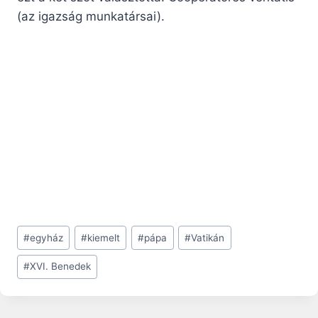
(az igazság munkatársai).
Post
#
egyház
#
kiemelt
#
pápa
#
Vatikán
Tags:
#
XVI. Benedek