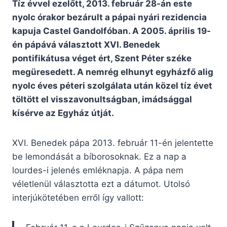
Tíz évvel ezelőtt, 2013. február 28-án este
nyolc órakor bezárult a pápai nyári rezidencia
kapuja Castel Gandolfóban. A 2005. április 19-
én pápává választott XVI. Benedek
pontifikátusa véget ért, Szent Péter széke
megüresedett. A nemrég elhunyt egyházfő alig
nyolc éves péteri szolgálata után közel tíz évet
töltött el visszavonultságban, imádsággal
kísérve az Egyház útját.
XVI. Benedek pápa 2013. február 11-én jelentette
be lemondását a bíborosoknak. Ez a nap a
lourdes-i jelenés emléknapja. A pápa nem
véletlenül választotta ezt a dátumot. Utolsó
interjúkötetében erről így vallott: