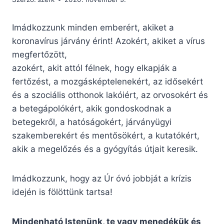
Imádkozzunk minden emberért, akiket a
koronavírus járvány érint! Azokért, akiket a vírus
megfertőzött,
azokért, akit attól félnek, hogy elkapják a
fertőzést, a mozgásképtelenekért, az idősekért
és a szociális otthonok lakóiért, az orvosokért és
a betegápolókért, akik gondoskodnak a
betegekről, a hatóságokért, járványügyi
szakemberekért és mentősökért, a kutatókért,
akik a megelőzés és a gyógyítás útjait keresik.
Imádkozzunk, hogy az Úr óvó jobbját a krízis
idején is fölöttünk tartsa!
Mindenható Istenünk, te vagy menedékük és