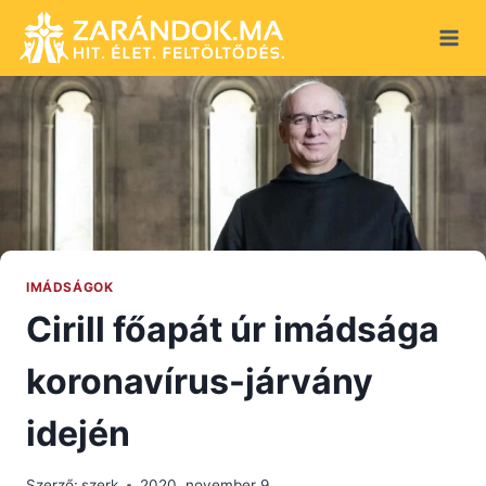
Skip
to
content
IMÁDSÁGOK
Cirill főapát úr imádsága
koronavírus-járvány
idején
Szerző:
szerk
2020. november 9.