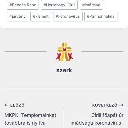
Post
#
Bencés Rend
#
Hortobágyi Cirill
#
imádság
Tags:
#
járvány
#
kiemelt
#
koronavírus
#
Pannonhalma
szerk
Bejegyzés
ELŐZŐ
KÖVETKEZŐ
MKPK: Templomainkat
Cirill főapát úr
navigáció
továbbra is nyitva
imádsága koronavírus-