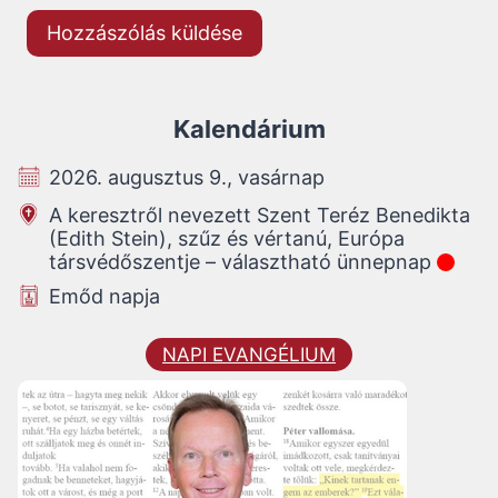
Kalendárium
2026. augusztus 9., vasárnap
A keresztről nevezett Szent Teréz Benedikta
(Edith Stein), szűz és vértanú, Európa
társvédőszentje – választható ünnepnap
Emőd napja
NAPI EVANGÉLIUM