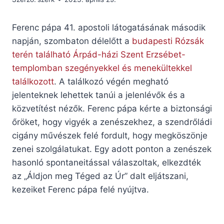
Ferenc pápa 41. apostoli látogatásának második
napján, szombaton délelőtt a
budapesti Rózsák
terén található Árpád-házi Szent Erzsébet-
templomban szegényekkel és menekültekkel
találkozott
. A találkozó végén megható
jelenteknek lehettek tanúi a jelenlévők és a
közvetítést nézők. Ferenc pápa kérte a biztonsági
őröket, hogy vigyék a zenészekhez, a szendrőládi
cigány művészek felé fordult, hogy megköszönje
zenei szolgálatukat. Egy adott ponton a zenészek
hasonló spontaneitással válaszoltak, elkezdték
az „Áldjon meg Téged az Úr” dalt eljátszani,
kezeiket Ferenc pápa felé nyújtva.