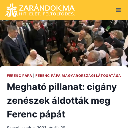
Skip
to
content
FERENC PÁPA
|
FERENC PÁPA MAGYARORSZÁGI LÁTOGATÁSA
Megható pillanat: cigány
zenészek áldották meg
Ferenc pápát
Szerző:
szerk
2023. április 29.