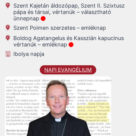
Szent Kajetán áldozópap, Szent II. Szixtusz
pápa és társai, vértanúk – választható
ünnepnap
Szent Poimen szerzetes – emléknap
Boldog Agatangelus és Kasszián kapucinus
vértanúk – emléknap
Ibolya napja
NAPI EVANGÉLIUM