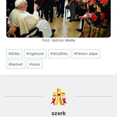
Fotó: Vatican Media
Post
#
áldás
#
cigányok
#
dicsőítés
#
Ferenc pápa
Tags:
#
kiemelt
#
zene
szerk