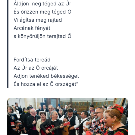
Áldjon meg téged az Úr
És őrizzen meg téged Ő
Világítsa meg rajtad
Arcának fényét
s könyörüljön terajtad Ő
Fordítsa tereád
Az Úr az Ő orcáját
Adjon tenéked békességet
És hozza el az Ő országát”