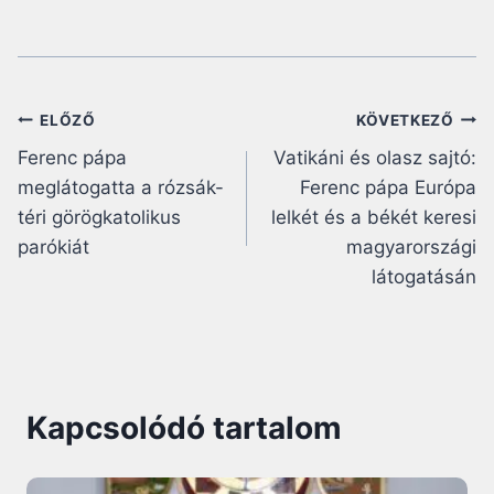
Bejegyzés
ELŐZŐ
KÖVETKEZŐ
Ferenc pápa
Vatikáni és olasz sajtó:
navigáció
meglátogatta a rózsák-
Ferenc pápa Európa
téri görögkatolikus
lelkét és a békét keresi
parókiát
magyarországi
látogatásán
Kapcsolódó tartalom