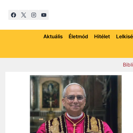
Skip
to
content
Aktuális
Életmód
Hitélet
Lelkis
Bibl