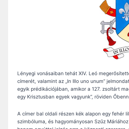
Lényegi vonásaiban tehát XIV. Leó megerősített
címerét, valamint az „In Illo uno unum” jelmond
egyik prédikációjában, amikor a 127. zsoltárt m
egy Krisztusban egyek vagyunk”, röviden Őbenn
A címer bal oldali részen kék alapon egy fehér li
szimbóluma, és hagyományosan Szűz Máriához társ