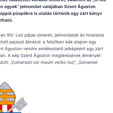
en egyek” jelmondat valójában Szent Ágoston
hippói püspökre is utalás történik egy zárt könyv
átható.
n XIV. Leó pápai címerét, jelmondatát és hivatalos
ztott pajzsot ábrázol: a felsőben kék alapon egy
zent Ágoston-rendre emlékeztető jelképként egy zárt
v van. A kép Szent Ágoston megtérésének élményét
ott: „Vulnerasti cor meum verbo tuo”, „Szívemet