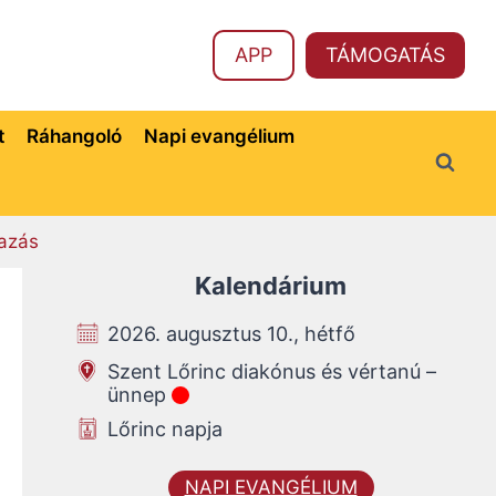
APP
TÁMOGATÁS
t
Ráhangoló
Napi evangélium
azás
Kalendárium
2026. augusztus 10., hétfő
Szent Lőrinc diakónus és vértanú –
ünnep
Lőrinc napja
NAPI EVANGÉLIUM