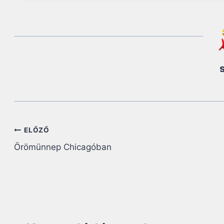
Bejegyzés
ELŐZŐ
Örömünnep Chicagóban
navigáció