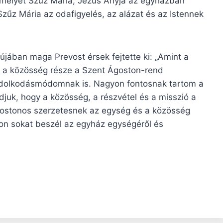
, melyet Szűz Mária, Jézus Anyja az egyházban
Szűz Mária az odafigyelés, az alázat és az Istennek
újában maga Prevost érsek fejtette ki: „Amint a
s a közösség része a Szent Ágoston-rend
ondolkodásmódomnak is. Nagyon fontosnak tartom a
juk, hogy a közösség, a részvétel és a misszió a
gostonos szerzetesnek az egység és a közösség
on sokat beszél az egyház egységéről és