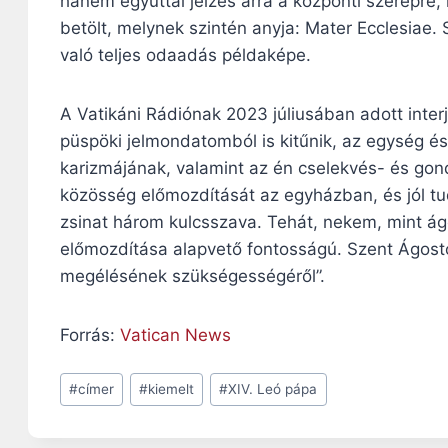
hanem egyúttal jelzés arra a központi szerepre
betölt, melynek szintén anyja: Mater Ecclesiae. 
való teljes odaadás példaképe.
A Vatikáni Rádiónak 2023 júliusában adott interj
püspöki jelmondatomból is kitűnik, az egység é
karizmájának, valamint az én cselekvés- és g
közösség előmozdítását az egyházban, és jól tud
zsinat három kulcsszava. Tehát, nekem, mint á
előmozdítása alapvető fontosságú. Szent Ágost
megélésének szükségességéről”.
Forrás:
Vatican News
Post
#
címer
#
kiemelt
#
XIV. Leó pápa
Tags: