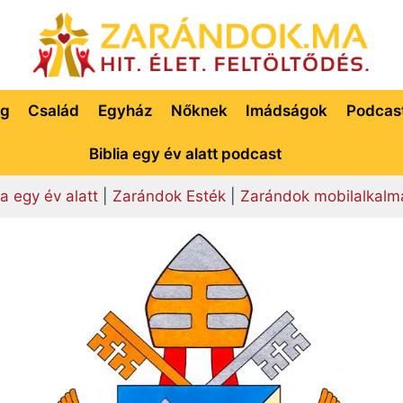
ég
Család
Egyház
Nőknek
Imádságok
Podcas
Biblia egy év alatt podcast
ia egy év alatt
|
Zarándok Esték
|
Zarándok mobilalkalm