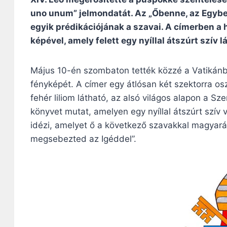
uno unum” jelmondatát. Az „Őbenne, az Egyb
egyik prédikációjának a szavai. A címerben a 
képével, amely felett egy nyíllal átszúrt szív l
Május 10-én szombaton tették közzé a Vatikánba
fényképét. A címer egy átlósan két szektorra os
fehér liliom látható, az alsó világos alapon a S
könyvet mutat, amelyen egy nyíllal átszúrt szí
idézi, amelyet ő a következő szavakkal magyaráz
megsebezted az Igéddel”.