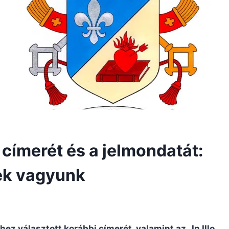
 címerét és a jelmondatát:
ek vagyunk
z választott korábbi címerét, valamint az „In Illo