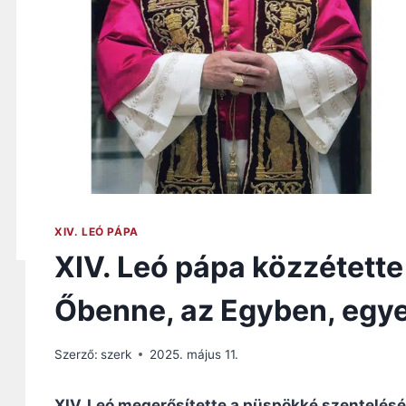
XIV. LEÓ PÁPA
XIV. Leó pápa közzétette
Őbenne, az Egyben, egy
Szerző:
szerk
2025. május 11.
XIV. Leó megerősítette a püspökké szenteléséhe