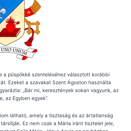
e a püspökké szenteléséhez választott korábbi
atát. Ezeket a szavakat Szent Ágoston használta
agyarázta: „Bár mi, keresztények sokan vagyunk, az
e, az Egyben egyek”.
liom látható, amely a tisztaság és az ártatlanság
ítják. Ez nem csak a Mária iránt tisztelet jele,