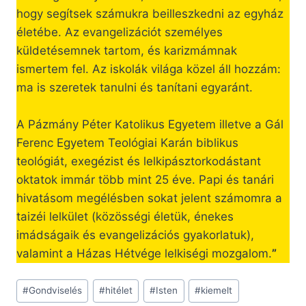
hogy segítsek számukra beilleszkedni az egyház
életébe. Az evangelizációt személyes
küldetésemnek tartom, és karizmámnak
ismertem fel. Az iskolák világa közel áll hozzám:
ma is szeretek tanulni és tanítani egyaránt.
A Pázmány Péter Katolikus Egyetem illetve a Gál
Ferenc Egyetem Teológiai Karán biblikus
teológiát, exegézist és lelkipásztorkodástant
oktatok immár több mint 25 éve. Papi és tanári
hivatásom megélésben sokat jelent számomra a
taizéi lelkület (közösségi életük, énekes
imádságaik és evangelizációs gyakorlatuk),
valamint a Házas Hétvége lelkiségi mozgalom.
”
Post
#
Gondviselés
#
hitélet
#
Isten
#
kiemelt
Tags: