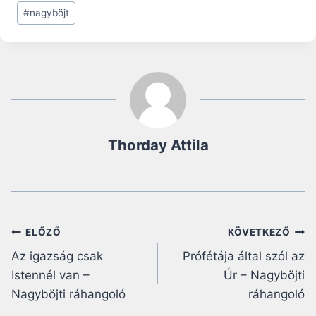
#
nagyböjt
Thorday Attila
Bejegyzés
ELŐZŐ
KÖVETKEZŐ
Az igazság csak
Prófétája által szól az
navigáció
Istennél van –
Úr – Nagyböjti
Nagyböjti ráhangoló
ráhangoló