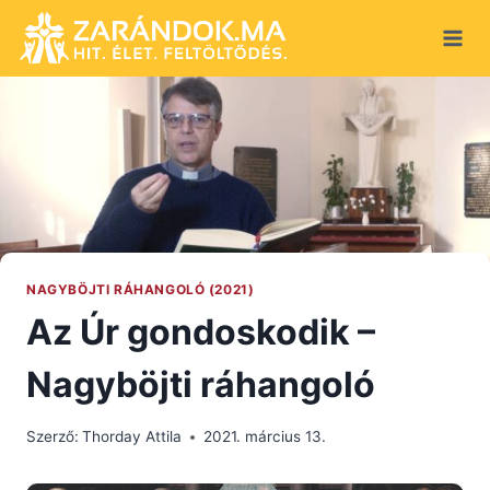
Skip
to
content
NAGYBÖJTI RÁHANGOLÓ (2021)
Az Úr gondoskodik –
Nagyböjti ráhangoló
Szerző:
Thorday Attila
2021. március 13.