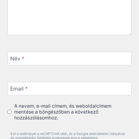
Név
*
Email
*
A nevem, e-mail címem, és weboldalcímem
mentése a böngészőben a következő
hozzászólásomhoz.
Ezt a webhelyet a reCAPTCHA védi, és a Google adatvédelmi irányelvei
és szolgáltatási feltételei érvényesek erre a védelemre.