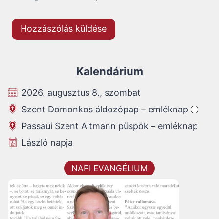
Kalendárium
2026. augusztus 8., szombat
Szent Domonkos áldozópap – emléknap
Passaui Szent Altmann püspök – emléknap
László napja
NAPI EVANGÉLIUM