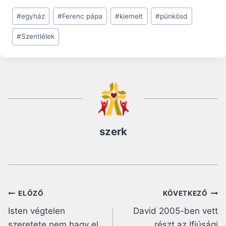
Post
#
egyház
#
Ferenc pápa
#
kiemelt
#
pünkösd
Tags:
#
Szentlélek
szerk
Bejegyzés
ELŐZŐ
KÖVETKEZŐ
Isten végtelen
David 2005-ben vett
navigáció
szeretete nem hagy el
részt az Ifjúsági