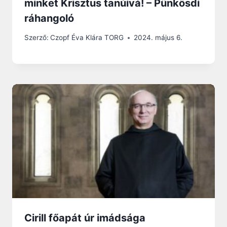
minket Krisztus tanúivá! – Pünkösdi
ráhangoló
Szerző:
Czopf Éva Klára TORG
2024. május 6.
Cirill főapát úr imádsága