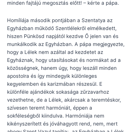
minden fajtájú megosztás előtt! – kérte a pápa.
Homíliája második pontjában a Szentatya az
Egyházban működő Szentlélekről elmélkedett,
hiszen Pünkösd napjától kezdve Ő jelen van és
munkálkodik az Egyházban. A pápa megjegyezte,
hogy a Lélek nem azáltal ad kezdetet az
Egyháznak, hogy utasításokat és normákat ad a
közösségnek, hanem úgy, hogy leszáll minden
apostolra és így mindegyik különleges
kegyelemben és karizmában részesül. E
különféle ajándékok sokasága zűrzavarhoz
vezethetne, de a Lélek, akárcsak a teremtéskor,
szívesen teremt harmóniát, éppen a
sokféleségből kiindulva. Harmóniája nem
kikényszerített és jóváhagyott rend, nem, mert
ahogy Szent Vazul tanítja: „az Egyházban a Lélek