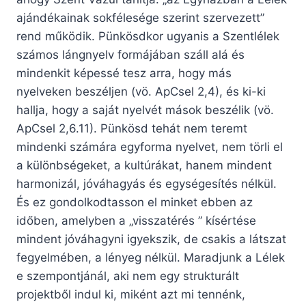
ajándékainak sokfélesége szerint szervezett”
rend működik. Pünkösdkor ugyanis a Szentlélek
számos lángnyelv formájában száll alá és
mindenkit képessé tesz arra, hogy más
nyelveken beszéljen (vö. ApCsel 2,4), és ki-ki
hallja, hogy a saját nyelvét mások beszélik (vö.
ApCsel 2,6.11). Pünkösd tehát nem teremt
mindenki számára egyforma nyelvet, nem törli el
a különbségeket, a kultúrákat, hanem mindent
harmonizál, jóváhagyás és egységesítés nélkül.
És ez gondolkodtasson el minket ebben az
időben, amelyben a „visszatérés ” kísértése
mindent jóváhagyni igyekszik, de csakis a látszat
fegyelmében, a lényeg nélkül. Maradjunk a Lélek
e szempontjánál, aki nem egy strukturált
projektből indul ki, miként azt mi tennénk,