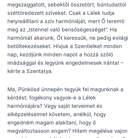
megszaggatott, sebektől összetört, bűntudattól
széttöredezett szíveket. Csak a Lélek tudja
helyreállítani a szív harmóniáját, mert Ő teremti
meg az „Istennel való bensőségességet”. Ha
harmóniát akarunk, Őt keressük, ne pedig evilági
betöltekezéseket. Hívjuk a Szentlelket minden
nap, kezdjünk minden napot a hozzá szóló
imádsággal és legyünk engedelmesek iránta! –
kérte a Szentatya.
Ma, Pünkösd ünnepén tegyük fel magunknak a
kérdést: fogékony vagyok-e a Lélek
harmóniájára? Vagy saját terveimet és
elképzeléseimet követem, anélkül, hogy
engedném magam alakítani, hogy ő
megváltoztasson engem? Hitem megélése vajon