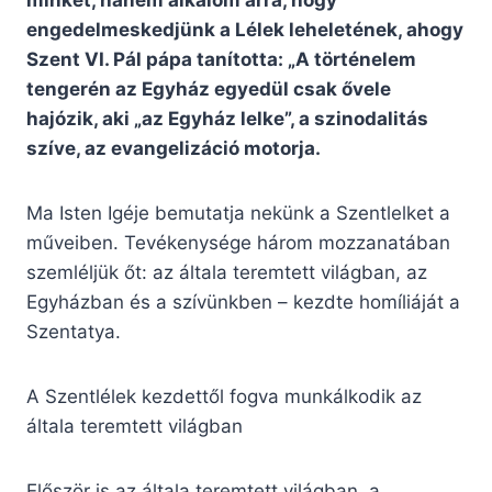
minket, hanem alkalom arra, hogy
engedelmeskedjünk a Lélek leheletének, ahogy
Szent VI. Pál pápa tanította: „A történelem
tengerén az Egyház egyedül csak ővele
hajózik, aki „az Egyház lelke”, a szinodalitás
szíve, az evangelizáció motorja.
Ma Isten Igéje bemutatja nekünk a Szentlelket a
műveiben. Tevékenysége három mozzanatában
szemléljük őt: az általa teremtett világban, az
Egyházban és a szívünkben – kezdte homíliáját a
Szentatya.
A Szentlélek kezdettől fogva munkálkodik az
általa teremtett világban
Először is az általa teremtett világban, a