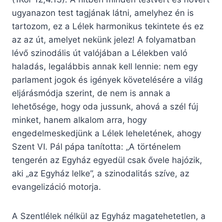
ugyanazon test tagjának látni, amelyhez én is
tartozom, ez a Lélek harmonikus tekintete és ez
az az út, amelyet nekünk jelez! A folyamatban
lévő szinodális út valójában a Lélekben való
haladás, legalábbis annak kell lennie: nem egy
parlament jogok és igények követelésére a világ
eljárásmódja szerint, de nem is annak a
lehetősége, hogy oda jussunk, ahová a szél fúj
minket, hanem alkalom arra, hogy
engedelmeskedjünk a Lélek leheletének, ahogy
Szent VI. Pál pápa tanította: „A történelem
tengerén az Egyház egyedül csak ővele hajózik,
aki „az Egyház lelke”, a szinodalitás szíve, az
evangelizáció motorja.
A Szentlélek nélkül az Egyház magatehetetlen, a