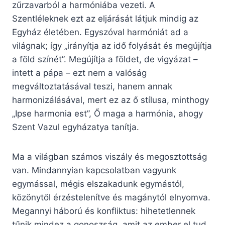
zűrzavarból a harmóniába vezeti. A
Szentléleknek ezt az eljárását látjuk mindig az
Egyház életében. Egyszóval harmóniát ad a
világnak; így „irányítja az idő folyását és megújítja
a föld színét”. Megújítja a földet, de vigyázat –
intett a pápa – ezt nem a valóság
megváltoztatásával teszi, hanem annak
harmonizálásával, mert ez az ő stílusa, minthogy
„Ipse harmonia est”, Ő maga a harmónia, ahogy
Szent Vazul egyházatya tanítja.
Ma a világban számos viszály és megosztottság
van. Mindannyian kapcsolatban vagyunk
egymással, mégis elszakadunk egymástól,
közönytől érzéstelenítve és magánytól elnyomva.
Megannyi háború és konfliktus: hihetetlennek
tűnik mindez a gonoszság, amit az ember el tud