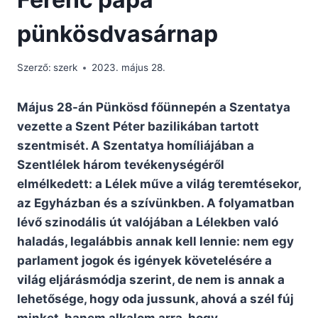
pünkösdvasárnap
Szerző:
szerk
2023. május 28.
Május 28-án Pünkösd főünnepén a Szentatya
vezette a Szent Péter bazilikában tartott
szentmisét. A Szentatya homíliájában a
Szentlélek három tevékenységéről
elmélkedett: a Lélek műve a világ teremtésekor,
az Egyházban és a szívünkben. A folyamatban
lévő szinodális út valójában a Lélekben való
haladás, legalábbis annak kell lennie: nem egy
parlament jogok és igények követelésére a
világ eljárásmódja szerint, de nem is annak a
lehetősége, hogy oda jussunk, ahová a szél fúj