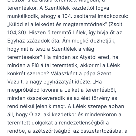
teremtéskor. A Szentlélek kezdettől fogva
munkálkodik, ahogy a 104. zsoltárral imádkozzuk:
„Küldd el a lelkedet és megteremtődnek” (Zsolt
104,30). Hiszen ő teremtő Lélek, így hívja őt az
Egyház századok óta. Ám megkérdezhetjük,
hogy mit is tesz a Szentlélek a világ
teremtésekor? Ha minden az Atyától ered, ha
minden a Fiú által teremtetik, akkor mi a Lélek
konkrét szerepe? Válaszként a pápa Szent
Vazult, a nagy egyházatyát idézte: „Ha
megpróbálod kivonni a Lelket a teremtésből,
minden összekeveredik és az élet törvény és
rend nélkül jelenik meg”. A Lélek szerepe abban
áll, hogy Ő az, aki kezdetkor és mindenkoron a
teremtett dolgokat a rendezetlenségből a
rendbe, a szétszórtságból az összetartozásba, a