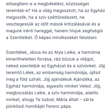
elősegítem-e a megbékélést, közösséget
teremtek-e? Ha a világ megosztott, ha az Egyház
megoszlik, ha a szív széttöredezett, ne
vesztegessük az időt mások kritizálásával és a
magunk iránti haraggal, hanem hívjuk segítségül
a Szentlelket. Ő képes mindkezeket feloldani.
Szentlélek, Jézus és az Atya Lelke, a harmónia
kimeríthetetlen forrása, rád bízzuk a világot,
neked szenteljük az Egyházat és a szívünket. Jöjj
teremtő Lélek, az emberiség harmóniája, újítsd
meg a föld színét. Jöjj ajándékok Ajándéka, az
Egyház harmóniája, egyesíts minket Veled. Jöjj,
megbocsátás Lelke, a szív harmóniája, alakíts
minket, ahogy Te tudod, Mária által! – zárta
pünkösdi homíliáját Ferenc pápa.