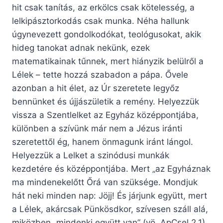
hit csak tanítás, az erkölcs csak kötelesség, a
lelkipásztorkodás csak munka. Néha hallunk
úgynevezett gondolkodókat, teológusokat, akik
hideg tanokat adnak nekünk, ezek
matematikainak tűnnek, mert hiányzik belülről a
Lélek – tette hozzá szabadon a pápa. Ővele
azonban a hit élet, az Úr szeretete legyőz
bennünket és újjászületik a remény. Helyezzük
vissza a Szentlelket az Egyház középpontjába,
különben a szívünk már nem a Jézus iránti
szeretettől ég, hanem önmagunk iránt lángol.
Helyezzük a Lelket a szinódusi munkák
kezdetére és középpontjába. Mert „az Egyháznak
ma mindenekelőtt Őrá van szüksége. Mondjuk
hát neki minden nap: Jöjj! És járjunk együtt, mert
a Lélek, akárcsak Pünkösdkor, szívesen száll alá,
miközben „mindenki együtt van” (vö. ApCsel 2,1).