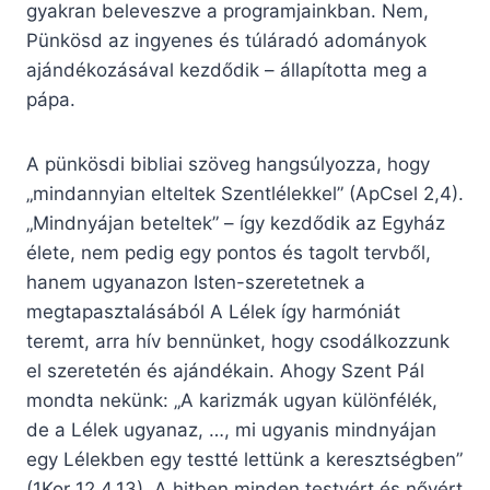
gyakran beleveszve a programjainkban. Nem,
Pünkösd az ingyenes és túláradó adományok
ajándékozásával kezdődik – állapította meg a
pápa.
A pünkösdi bibliai szöveg hangsúlyozza, hogy
„mindannyian elteltek Szentlélekkel” (ApCsel 2,4).
„Mindnyájan beteltek” – így kezdődik az Egyház
élete, nem pedig egy pontos és tagolt tervből,
hanem ugyanazon Isten-szeretetnek a
megtapasztalásából A Lélek így harmóniát
teremt, arra hív bennünket, hogy csodálkozzunk
el szeretetén és ajándékain. Ahogy Szent Pál
mondta nekünk: „A karizmák ugyan különfélék,
de a Lélek ugyanaz, …, mi ugyanis mindnyájan
egy Lélekben egy testté lettünk a keresztségben”
(1Kor 12,4.13). A hitben minden testvért és nővért