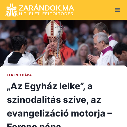
Skip
to
content
FERENC PÁPA
„Az Egyház lelke”, a
szinodalitás szíve, az
evangelizáció motorja –
Ferenc pápa