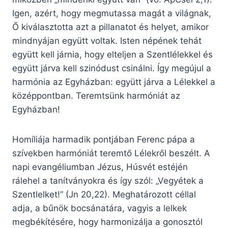
Igen, azért, hogy megmutassa magát a világnak,
Ő kiválasztotta azt a pillanatot és helyet, amikor
mindnyájan együtt voltak. Isten népének tehát
együtt kell járnia, hogy elteljen a Szentlélekkel és
együtt járva kell szinódust csinálni. Így megújul a
harmónia az Egyházban: együtt járva a Lélekkel a
középpontban. Teremtsünk harmóniát az
Egyházban!
Homíliája harmadik pontjában Ferenc pápa a
szívekben harmóniát teremtő Lélekről beszélt. A
napi evangéliumban Jézus, Húsvét estéjén
rálehel a tanítványokra és így szól: „Vegyétek a
Szentlelket!” (Jn 20,22). Meghatározott céllal
adja, a bűnök bocsánatára, vagyis a lelkek
megbékítésére, hogy harmonizálja a gonosztól