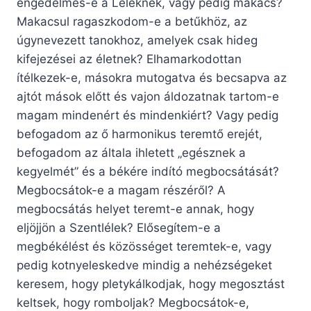
engedelmes-e a Léleknek, vagy pedig makacs?
Makacsul ragaszkodom-e a betűkhöz, az
úgynevezett tanokhoz, amelyek csak hideg
kifejezései az életnek? Elhamarkodottan
ítélkezek-e, másokra mutogatva és becsapva az
ajtót mások előtt és vajon áldozatnak tartom-e
magam mindenért és mindenkiért? Vagy pedig
befogadom az ő harmonikus teremtő erejét,
befogadom az általa ihletett „egésznek a
kegyelmét” és a békére indító megbocsátását?
Megbocsátok-e a magam részéről? A
megbocsátás helyet teremt-e annak, hogy
eljöjjön a Szentlélek? Elősegítem-e a
megbékélést és közösséget teremtek-e, vagy
pedig kotnyeleskedve mindig a nehézségeket
keresem, hogy pletykálkodjak, hogy megosztást
keltsek, hogy romboljak? Megbocsátok-e,