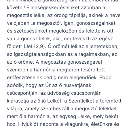
követni! Ellenségeskedéseinket azonban a
megosztás lelke, az ördög táplálja, akinek a neve
valójában „a megosztó”. Igen, gonoszságainkat
és szétesésünket megelőzően és felette is ott
van a gonosz lélek, aki „megtéveszti az egész
földet” (Jel 12,9). Ő örömét leli az ellentétekben,
az igazságtalanságokban és a rágalmakban, ez
az ő öröme. A megosztás gonoszságával
szemben a harmónia megteremtésére tett
erőfeszítéseink pedig nem elegendőek. Ebből
adódik, hogy az Úr az ő húsvétjának
csúcspontján, az üdvösség csúcspontján
kiárasztja az ő jó Lelkét, a Szentlelket a teremtett
világra, amely szembeszáll a megosztó lélekkel,
mert ő a harmónia, az egység Lelke, mely békét
hoz. Hívjuk őt naponta a világunkra, életünkre és