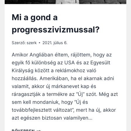
Mi a gond a
progresszivizmussal?
Szerző:
szerk
2021. július 6.
Amikor Angliában éltem, rájöttem, hogy az
egyik fő különbség az USA és az Egyesült
Királyság között a reklámokhoz való
hozzáállás. Amerikában, ha el akarnak adni
valamit, akkor új márkanevet kap és
ráragasztják a termékre az “Új” szót. Még azt
sem kell mondaniuk, hogy “Új és
továbbfejlesztett változat”, mert ha új, akkor
azt egészen biztosan valamilyen…
MI
BŐVEBBEN