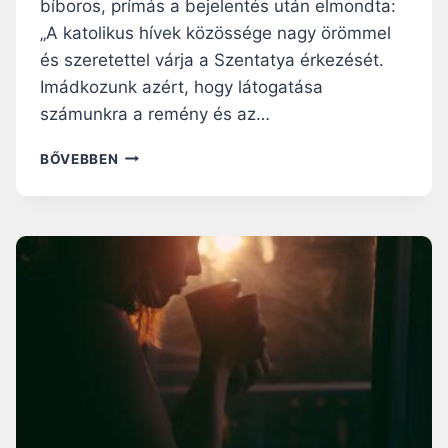
bíboros, prímás a bejelentés után elmondta:
„A katolikus hívek közössége nagy örömmel
és szeretettel várja a Szentatya érkezését.
Imádkozunk azért, hogy látogatása
számunkra a remény és az…
HIVATALOS:
BŐVEBBEN
FERENC
PÁPA
BUDAPESTRE
LÁTOGAT