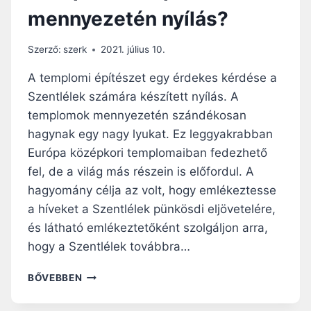
mennyezetén nyílás?
Szerző:
szerk
2021. július 10.
A templomi építészet egy érdekes kérdése a
Szentlélek számára készített nyílás. A
templomok mennyezetén szándékosan
hagynak egy nagy lyukat. Ez leggyakrabban
Európa középkori templomaiban fedezhető
fel, de a világ más részein is előfordul. A
hagyomány célja az volt, hogy emlékeztesse
a híveket a Szentlélek pünkösdi eljövetelére,
és látható emlékeztetőként szolgáljon arra,
hogy a Szentlélek továbbra…
MIÉRT
BŐVEBBEN
VAN
NÉHÁNY