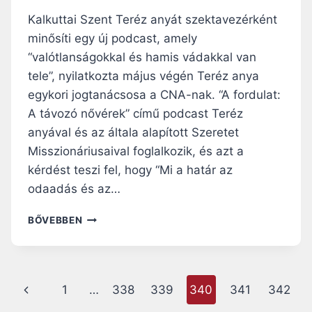
Kalkuttai Szent Teréz anyát szektavezérként
minősíti egy új podcast, amely
“valótlanságokkal és hamis vádakkal van
tele”, nyilatkozta május végén Teréz anya
egykori jogtanácsosa a CNA-nak. “A fordulat:
A távozó nővérek” című podcast Teréz
anyával és az általa alapított Szeretet
Misszionáriusaival foglalkozik, és azt a
kérdést teszi fel, hogy “Mi a határ az
odaadás és az…
TERÉZ
BŐVEBBEN
ANYA,
A
SZEKTAVEZÉR
Page
Előző
1
…
338
339
340
341
342