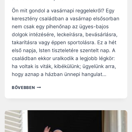
Ön mit gondol a vasárnapi reggelekről? Egy
keresztény családban a vasárnap elsősorban
nem csak egy pihenőnap az ügyes-bajos
dolgok intézésére, leckeírásra, bevásárlásra,
takarításra vagy éppen sportolásra. Ez a hét
első napja, Isten tiszteletére szentelt nap. A
családban ekkor uralkodik a legjobb légkör:
ha voltak is viták, kibékülünk; ügyelünk arra,
hogy aznap a házban ünnepi hangulat…
EGYHÁZKÖZSÉG!
BŐVEBBEN
MIT
TETTÉL
AZ
ÚR
NAPJÁVAL!?