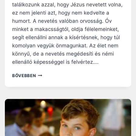
találkozunk azzal, hogy Jézus nevetett volna,
ez nem jelenti azt, hogy nem kedvelte a
humort. A nevetés valóban orvosság. Óv
minket a makacsságtól, oldja félelemeinket,
segít ellenállni annak a kísértésnek, hogy túl
komolyan vegyük önmagunkat. Az élet nem
könnyű, de a nevetés megédesíti és némi
ellenálló képességgel is felvértez….
VOLT
BŐVEBBEN
JÉZUSNAK
HUMORÉRZÉKE?