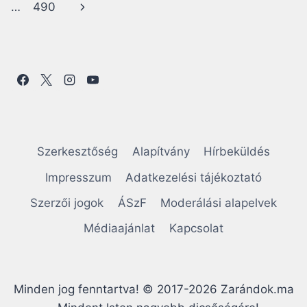
navigation
oldal
Következő
…
490
oldal
Szerkesztőség
Alapítvány
Hírbeküldés
Impresszum
Adatkezelési tájékoztató
Szerzői jogok
ÁSzF
Moderálási alapelvek
Médiaajánlat
Kapcsolat
Minden jog fenntartva! © 2017-2026 Zarándok.ma