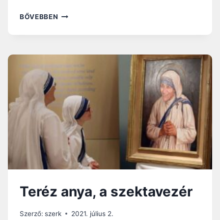
NE
BŐVEBBEN
ENGEDD,
HOGY
TÚL
KÉSŐN
LEGYEN
Teréz anya, a szektavezér
Szerző:
szerk
2021. július 2.