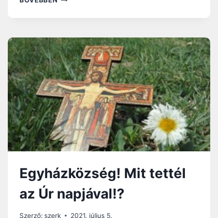
A
GOND
A
PROGRESSZIVIZMUSSAL?
Egyházközség! Mit tettél
az Úr napjával!?
Szerző:
szerk
2021. július 5.