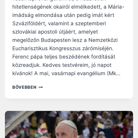
hitetlenségének okairól elmélkedett, a Mária-
imádság elmondása után pedig imát kért
Szváziföldért, valamint a szeptemberi
szlovákiai apostoli útjáért, amelyet
megelőzőn Budapesten lesz a Nemzetközi
Eucharisztikus Kongresszus zárómiséjén.
Ferenc pápa teljes beszédének fordítását
közreadjuk. Kedves testvéreim, jó napot
kívánok! A mai, vasárnapi evangélium (Mk…
FERENC
BŐVEBBEN
PÁPA:
CSAK
AKKOR
TUDJUK
ÉSZREVENNI
ISTEN
MEGLEPETÉSEIT,
HA