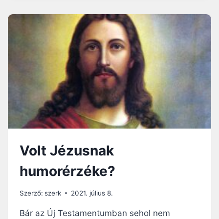
KÖZÉPKORI
TEMPLOM
MENNYEZETÉN
NYÍLÁS?
Volt Jézusnak
humorérzéke?
Szerző:
szerk
2021. július 8.
Bár az Új Testamentumban sehol nem