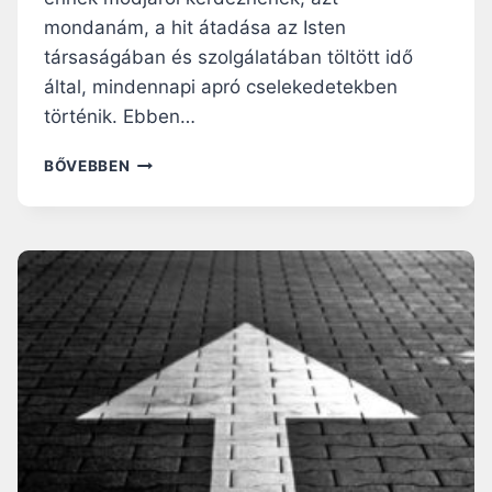
mondanám, a hit átadása az Isten
társaságában és szolgálatában töltött idő
által, mindennapi apró cselekedetekben
történik. Ebben…
MIÉRT
BŐVEBBEN
JÓ
GYERMEKEINKET
MINISTRÁLÁSRA
BÁTORÍTANI?