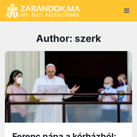
Skip
to
content
Author: szerk
Ferenc pápa a kórházból: