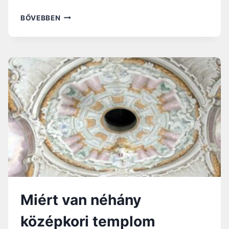
FERENC
BŐVEBBEN
PÁPA
A
KÓRHÁZBÓL:
MINDANNYIUNKNAK
SZÜKSÉGE
VAN
A
TÖRŐDÉSRE!
Miért van néhány
középkori templom