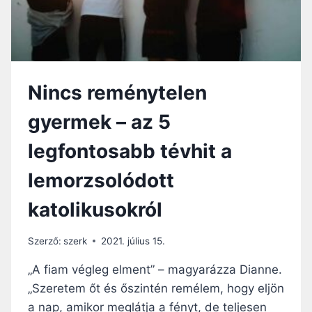
PAPI
MŰKÖDÉSÉT
Nincs reménytelen
gyermek – az 5
legfontosabb tévhit a
lemorzsolódott
katolikusokról
Szerző:
szerk
2021. július 15.
„A fiam végleg elment” – magyarázza Dianne.
„Szeretem őt és őszintén remélem, hogy eljön
a nap, amikor meglátja a fényt, de teljesen