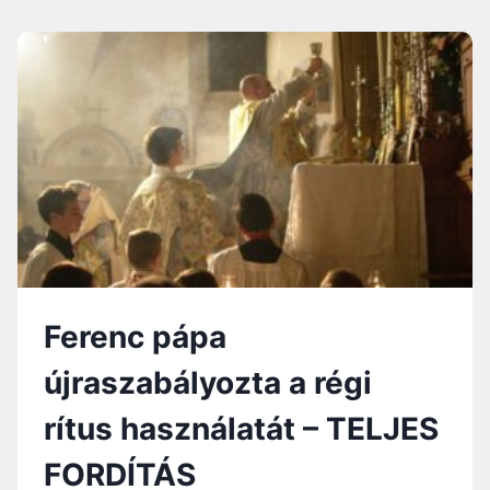
ÚGY
ÉRZEM,
JOBB
LENNE,
HA
MEGHALTAM
VOLNA”
Ferenc pápa
újraszabályozta a régi
rítus használatát – TELJES
FORDÍTÁS