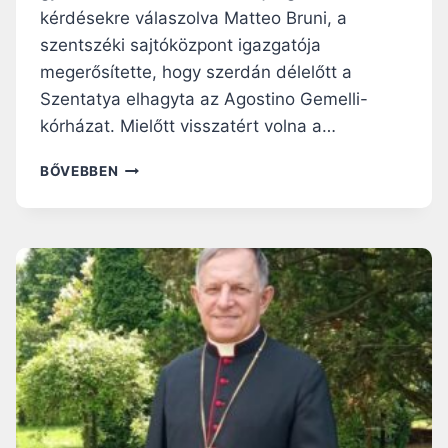
kérdésekre válaszolva Matteo Bruni, a
szentszéki sajtóközpont igazgatója
megerősítette, hogy szerdán délelőtt a
Szentatya elhagyta az Agostino Gemelli-
kórházat. Mielőtt visszatért volna a…
FERENC
BŐVEBBEN
PÁPA
ELHAGYTA
A
KÓRHÁZAT,
ELSŐ
ÚTJA
A
SZŰZANYÁHOZ
VEZETETT