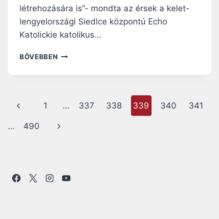
létrehozására is”- mondta az érsek a kelet-
lengyelországi Siedlce központú Echo
Katolickie katolikus…
KATOLIKUS
BŐVEBBEN
ÉRSEK
UKRAJNÁBAN:
„MÉG
MINDIG
Page
Előző
1
…
337
338
339
340
341
TAVASZ
VAN
navigation
oldal
Következő
…
490
EGYHÁZUNKBAN”
oldal