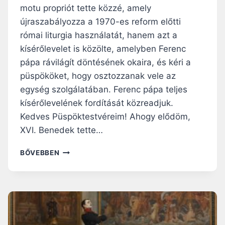
motu propriót tette közzé, amely
újraszabályozza a 1970-es reform előtti
római liturgia használatát, hanem azt a
kísérőlevelet is közölte, amelyben Ferenc
pápa rávilágít döntésének okaira, és kéri a
püspököket, hogy osztozzanak vele az
egység szolgálatában. Ferenc pápa teljes
kísérőlevelének fordítását közreadjuk.
Kedves Püspöktestvéreim! Ahogy elődöm,
XVI. Benedek tette…
FERENC
BŐVEBBEN
PÁPA
KÍSÉRŐLEVELE
A
„TRADITIONIS
CUSTODES”
KEZDETŰ
MOTU