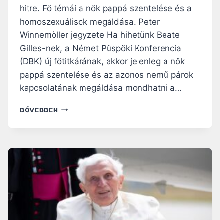
hitre. Fő témái a nők pappá szentelése és a
homoszexuálisok megáldása. Peter
Winnemöller jegyzete Ha hihetünk Beate
Gilles-nek, a Német Püspöki Konferencia
(DBK) új főtitkárának, akkor jelenleg a nők
pappá szentelése és az azonos nemű párok
kapcsolatának megáldása mondhatni a…
RENDKÍVÜL
BŐVEBBEN
FONTOS
A
NŐI
PAPSÁG
–
VÉLI
A
NÉMET
PÜSPÖKI
KONFERENCIA