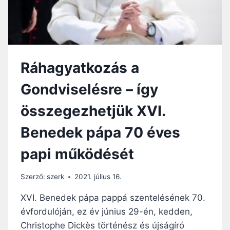
FŐTITKÁRA
Ráhagyatkozás a
Gondviselésre – így
összegezhetjük XVI.
Benedek pápa 70 éves
papi működését
Szerző:
szerk
2021. július 16.
XVI. Benedek pápa pappá szentelésének 70.
évfordulóján, ez év június 29-én, kedden,
Christophe Dickès történész és újságíró