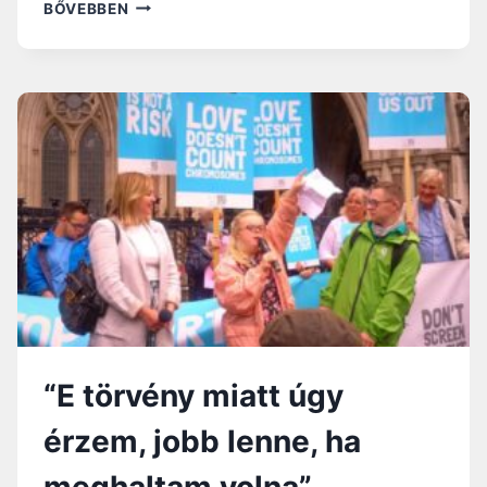
AMIT
BŐVEBBEN
ISTENTŐL
KÉRTEM,
EGY
ATEISTÁVAL
KÖTÖTT
HÁZASSÁGOM
ELŐTT
“E törvény miatt úgy
érzem, jobb lenne, ha
meghaltam volna”