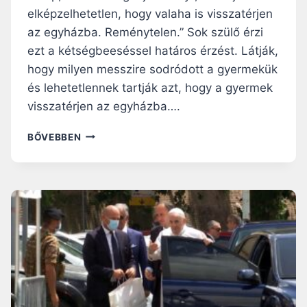
elképzelhetetlen, hogy valaha is visszatérjen
az egyházba. Reménytelen.” Sok szülő érzi
ezt a kétségbeeséssel határos érzést. Látják,
hogy milyen messzire sodródott a gyermekük
és lehetetlennek tartják azt, hogy a gyermek
visszatérjen az egyházba….
NINCS
BŐVEBBEN
REMÉNYTELEN
GYERMEK
–
AZ
5
LEGFONTOSABB
TÉVHIT
A
LEMORZSOLÓDOTT
KATOLIKUSOKRÓL