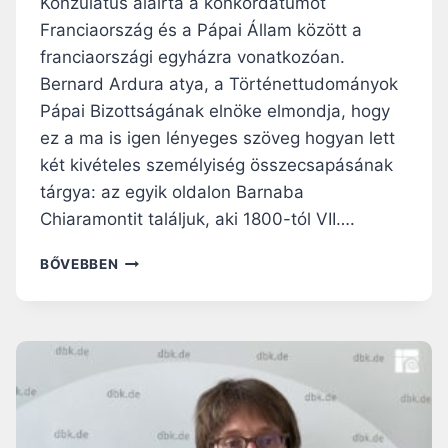
Konzulátus aláírta a konkordátumot
Franciaország és a Pápai Állam között a
franciaországi egyházra vonatkozóan.
Bernard Ardura atya, a Történettudományok
Pápai Bizottságának elnöke elmondja, hogy
ez a ma is igen lényeges szöveg hogyan lett
két kivételes személyiség összecsapásának
tárgya: az egyik oldalon Barnaba
Chiaramontit találjuk, aki 1800-tól VII….
NAPÓLEON
BŐVEBBEN
KONTRA
VII.
PIUS
PÁPA:
KÉT
ÓRIÁS
HARCA
EGY
KONKORDÁTUM