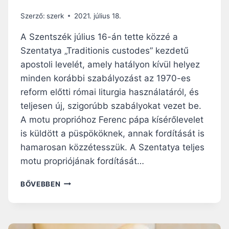
Szerző:
szerk
2021. július 18.
A Szentszék július 16-án tette közzé a
Szentatya „Traditionis custodes” kezdetű
apostoli levelét, amely hatályon kívül helyez
minden korábbi szabályozást az 1970-es
reform előtti római liturgia használatáról, és
teljesen új, szigorúbb szabályokat vezet be.
A motu proprióhoz Ferenc pápa kísérőlevelet
is küldött a püspököknek, annak fordítását is
hamarosan közzétesszük. A Szentatya teljes
motu propriójának fordítását…
FERENC
BŐVEBBEN
PÁPA
ÚJRASZABÁLYOZTA
A
RÉGI