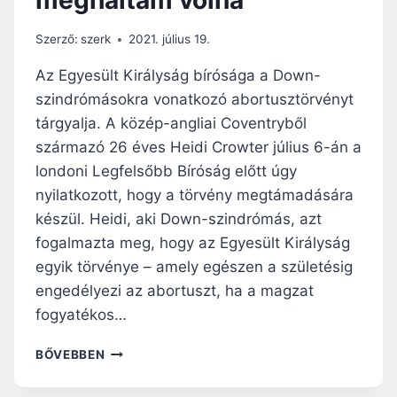
Szerző:
szerk
2021. július 19.
Az Egyesült Királyság bírósága a Down-
szindrómásokra vonatkozó abortusztörvényt
tárgyalja. A közép-angliai Coventryből
származó 26 éves Heidi Crowter július 6-án a
londoni Legfelsőbb Bíróság előtt úgy
nyilatkozott, hogy a törvény megtámadására
készül. Heidi, aki Down-szindrómás, azt
fogalmazta meg, hogy az Egyesült Királyság
egyik törvénye – amely egészen a születésig
engedélyezi az abortuszt, ha a magzat
fogyatékos…
“E
BŐVEBBEN
TÖRVÉNY
MIATT