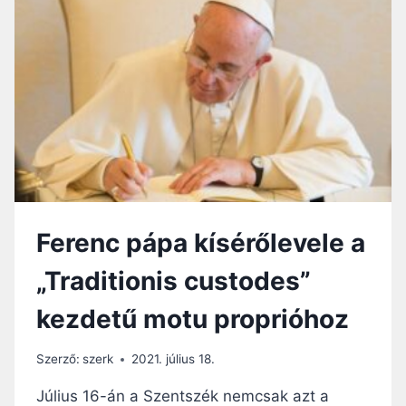
RÍTUS
HASZNÁLATÁT
–
TELJES
FORDÍTÁS
Ferenc pápa kísérőlevele a
„Traditionis custodes”
kezdetű motu proprióhoz
Szerző:
szerk
2021. július 18.
Július 16-án a Szentszék nemcsak azt a