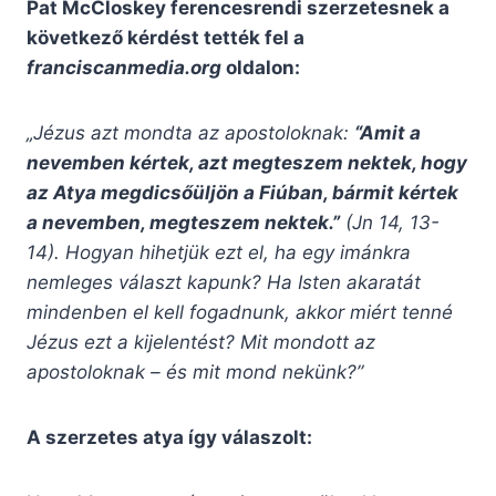
Pat McCloskey ferencesrendi szerzetesnek a
következő kérdést tették fel a
franciscanmedia.org
oldalon:
„Jézus azt mondta az apostoloknak:
“Amit a
nevemben kértek, azt megteszem nektek, hogy
az Atya megdicsőüljön a Fiúban, bármit kértek
a nevemben, megteszem nektek.”
(Jn 14, 13-
14). Hogyan hihetjük ezt el, ha egy imánkra
nemleges választ kapunk? Ha Isten akaratát
mindenben el kell fogadnunk, akkor miért tenné
Jézus ezt a kijelentést? Mit mondott az
apostoloknak – és mit mond nekünk?”
A szerzetes atya így válaszolt: