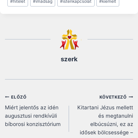
#
hitélet
#
imádság
#
istenkapcsolat
#
kiemelt
Tags:
szerk
Bejegyzés
ELŐZŐ
KÖVETKEZŐ
Miért jelentős az idén
Kitartani Jézus mellett
navigáció
augusztusi rendkívüli
és megtanulni
bíborosi konzisztórium
elbúcsúzni, ez az
idősek bölcsessége –