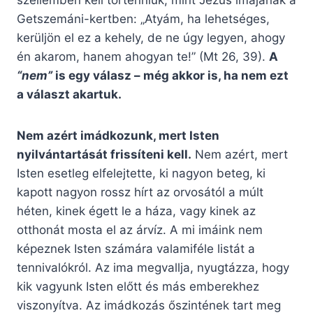
szellemben kell történniük, mint Jézus imájának a
Getszemáni-kertben: „Atyám, ha lehetséges,
kerüljön el ez a kehely, de ne úgy legyen, ahogy
én akarom, hanem ahogyan te!” (Mt 26, 39).
A
“nem”
is egy válasz – még akkor is, ha nem ezt
a választ akartuk.
Nem azért imádkozunk, mert Isten
nyilvántartását frissíteni kell.
Nem azért, mert
Isten esetleg elfelejtette, ki nagyon beteg, ki
kapott nagyon rossz hírt az orvosától a múlt
héten, kinek égett le a háza, vagy kinek az
otthonát mosta el az árvíz. A mi imáink nem
képeznek Isten számára valamiféle listát a
tennivalókról. Az ima megvallja, nyugtázza, hogy
kik vagyunk Isten előtt és más emberekhez
viszonyítva. Az imádkozás őszintének tart meg