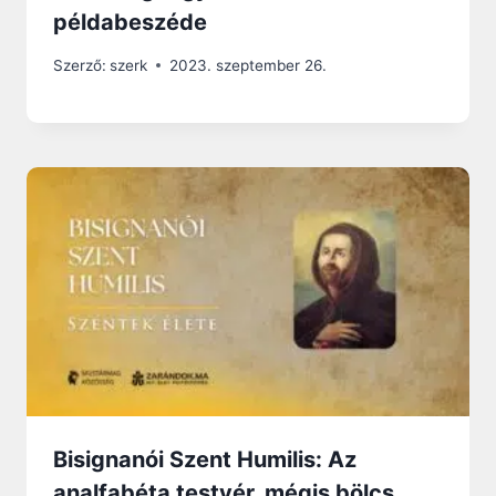
példabeszéde
Szerző:
szerk
2023. szeptember 26.
Bisignanói Szent Humilis: Az
analfabéta testvér, mégis bölcs