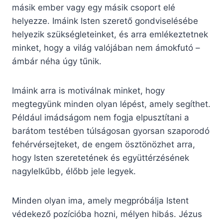
másik ember vagy egy másik csoport elé
helyezze. Imáink Isten szerető gondviselésébe
helyezik szükségleteinket, és arra emlékeztetnek
minket, hogy a világ valójában nem ámokfutó –
ámbár néha úgy tűnik.
Imáink arra is motiválnak minket, hogy
megtegyünk minden olyan lépést, amely segíthet.
Például imádságom nem fogja elpusztítani a
barátom testében túlságosan gyorsan szaporodó
fehérvérsejteket, de engem ösztönözhet arra,
hogy Isten szeretetének és együttérzésének
nagylelkűbb, élőbb jele legyek.
Minden olyan ima, amely megpróbálja Istent
védekező pozícióba hozni, mélyen hibás. Jézus