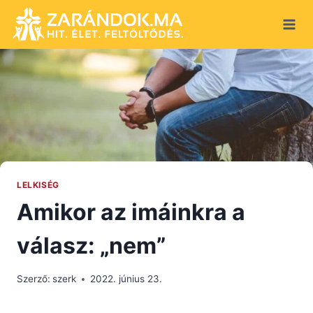
Skip
to
content
LELKISÉG
Amikor az imáinkra a
válasz: „nem”
Szerző:
szerk
2022. június 23.