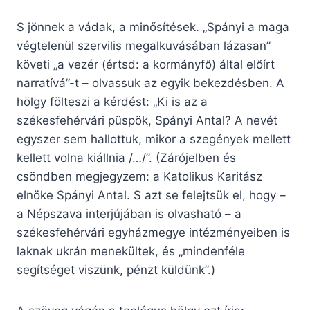
S jönnek a vádak, a minősítések. „Spányi a maga
végtelenül szervilis megalkuvásában lázasan”
követi „a vezér (értsd: a kormányfő) által előírt
narratívá”-t – olvassuk az egyik bekezdésben. A
hölgy fölteszi a kérdést: „Ki is az a
székesfehérvári püspök, Spányi Antal? A nevét
egyszer sem hallottuk, mikor a szegények mellett
kellett volna kiállnia /…/”. (Zárójelben és
csöndben megjegyzem: a Katolikus Karitász
elnöke Spányi Antal. S azt se felejtsük el, hogy –
a Népszava interjújában is olvasható – a
székesfehérvári egyházmegye intézményeiben is
laknak ukrán menekültek, és „mindenféle
segítséget viszünk, pénzt küldünk”.)