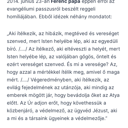
2014. június 23-án
Ferenc pápa
éppen erről az
evangéliumi passzusról beszélt reggeli
homíliájában. Ebből idézek néhány mondatot:
„Aki ítélkezik, az hibázik, megtéved és vereséget
szenved, mert Isten helyébe lép, aki az egyedüli
bíró. /…./ Az ítélkező, aki eltéveszti a helyét, mert
Isten helyébe lép, az valójában gőgös, öntelt és
ezért vereséget szenved. És mi a veresége? Az,
hogy azzal a mértékkel ítélik meg, amivel ő maga
mért. /…./ Végeredményben, aki ítélkezik, az
evilág fejedelmének az utánzója, aki mindig az
emberek mögött jár, hogy bevádolja őket az Atya
előtt. Az Úr adjon erőt, hogy követhessük a
közbenjáró, a védelmező, az ügyvéd Jézust, aki
a mi és a társaink ügyeinek a védelmezője.”