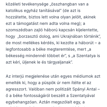
közéleti tevékenysége „összhangban van a
katolikus egyház tanításával” (de azt is
hozzátette, biztos lett volna olyan jelölt, akinek
ezt a támogatást nem adta volna meg); a
szomszédban zajló háború kapcsán kijelentette,
hogy „borzasztó dolog, ami Ukrajnában történik”,
de most mellékes kérdés, ki kezdte a háborút – a
legfontosabb a béke megteremtése, mert „a
békesség mindennél többet ér”, s „a Szentatya is
azt kéri, üljenek le és tárgyaljanak”.
Az interjú megjelenése után egyes médiumok azt
emelték ki, hogy a püspök úr nem ítélte el az
agresszort. Valóban nem politizált Spányi Antal –
ő a béke fontosságáról beszélt a Szentatyával
egybehangzóan. Aztán megszólalt egy, a