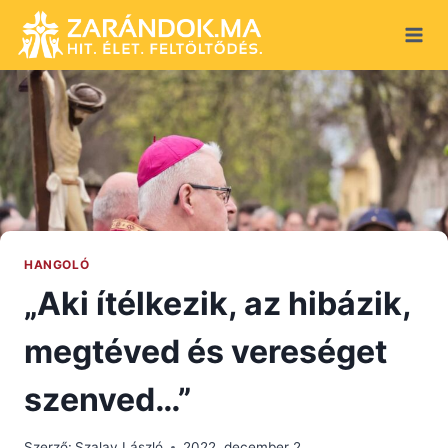
Skip
to
content
HANGOLÓ
„Aki ítélkezik, az hibázik,
megtéved és vereséget
szenved…”
Szerző:
Szalay László
2022. december 2.