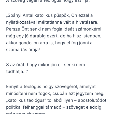
A szöveg végén a teológus hölgy ezt írja:
„Spányi Antal katolikus püspök, Ön ezzel a
nyilatkozatával méltatlanná vált a hivatására.
Persze Önt senki nem fogja ideát számonkérni
még egy jó darabig ezért, de ha hisz Istenben,
akkor gondoljon arra is, hogy el fog jönni a
számadás órája!
S az órát, hogy mikor jön el, senki nem
tudhatja…”
Ennyit a teológus hölgy szövegéről, amelyet
minősíteni nem fogok, csupán azt jegyzem meg:
„katolikus teológus” tollából ilyen – apostolutódot
politikai felhanggal támadó – szöveget eleddig