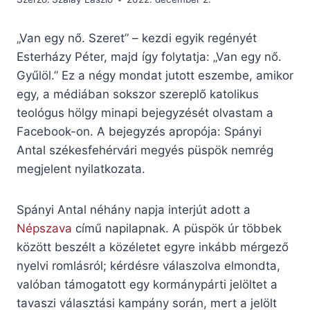
„Van egy nő. Szeret” – kezdi egyik regényét
Esterházy Péter, majd így folytatja: „Van egy nő.
Gyűlöl.” Ez a négy mondat jutott eszembe, amikor
egy, a médiában sokszor szereplő katolikus
teológus hölgy minapi bejegyzését olvastam a
Facebook-on. A bejegyzés apropója: Spányi
Antal székesfehérvári megyés püspök nemrég
megjelent nyilatkozata.
Spányi Antal néhány napja interjút adott a
Népszava
című napilapnak. A püspök úr többek
között beszélt a közéletet egyre inkább mérgező
nyelvi romlásról; kérdésre válaszolva elmondta,
valóban támogatott egy kormánypárti jelöltet a
tavaszi választási kampány során, mert a jelölt