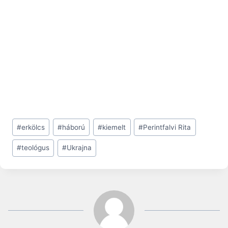
Post
#
erkölcs
#
háború
#
kiemelt
#
Perintfalvi Rita
Tags:
#
teológus
#
Ukrajna