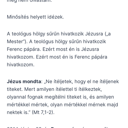
még nem olvastam.
Minősítés helyett idézek.
A teológus hölgy sűrűn hivatkozik Jézusra („a
Mester”). A teológus hölgy sűrűn hivatkozik
Ferenc pápára. Ezért most én is Jézusra
hivatkozom. Ezért most én is Ferenc pápára
hivatkozom.
Jézus mondta
: „Ne ítéljetek, hogy el ne ítéljenek
titeket. Mert amilyen ítélettel ti ítélkeztek,
olyannal fognak megítélni titeket is, és amilyen
mértékkel mértek, olyan mértékkel mérnek majd
nektek is.” (Mt 7,1-2).