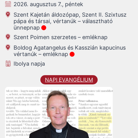
2026. augusztus 7., péntek
Szent Kajetán áldozópap, Szent II. Szixtusz
pápa és társai, vértanúk – választható
ünnepnap
Szent Poimen szerzetes – emléknap
Boldog Agatangelus és Kasszián kapucinus
vértanúk – emléknap
Ibolya napja
NAPI EVANGÉLIUM