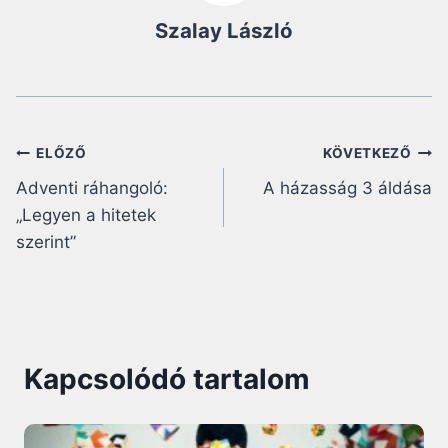
Szalay László
Bejegyzés
ELŐZŐ
KÖVETKEZŐ
Adventi ráhangoló:
A házasság 3 áldása
navigáció
„Legyen a hitetek
szerint”
Kapcsolódó tartalom