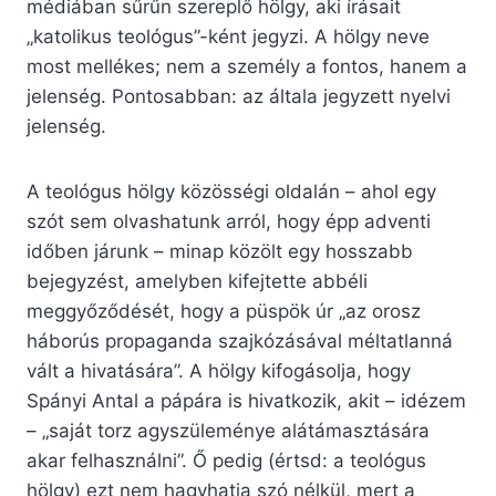
médiában sűrűn szereplő hölgy, aki írásait
„katolikus teológus”-ként jegyzi. A hölgy neve
most mellékes; nem a személy a fontos, hanem a
jelenség. Pontosabban: az általa jegyzett nyelvi
jelenség.
A teológus hölgy közösségi oldalán – ahol egy
szót sem olvashatunk arról, hogy épp adventi
időben járunk – minap közölt egy hosszabb
bejegyzést, amelyben kifejtette abbéli
meggyőződését, hogy a püspök úr „az orosz
háborús propaganda szajkózásával méltatlanná
vált a hivatására”. A hölgy kifogásolja, hogy
Spányi Antal a pápára is hivatkozik, akit – idézem
– „saját torz agyszüleménye alátámasztására
akar felhasználni”. Ő pedig (értsd: a teológus
hölgy) ezt nem hagyhatja szó nélkül, mert a