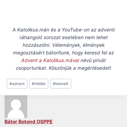
A Katolikus.mán és a YouTube-on az adventi
ráhangoló sorozat esetében nem lehet
hozzászólni. Vélemények, élmények
megosztásért bátorítunk, hogy keresd fel az
Advent a Katolikus.mával
névű privát
csoportunkat. Köszönjük a megértésedet!
Post
#
advent
#
hitélet
#
kiemelt
Tags:
Bátor Botond OSPPE