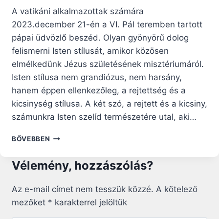
A vatikáni alkalmazottak számára
2023.december 21-én a VI. Pál teremben tartott
pápai üdvözlő beszéd. Olyan gyönyörű dolog
felismerni Isten stílusát, amikor közösen
elmélkedünk Jézus születésének misztériumáról.
Isten stílusa nem grandiózus, nem harsány,
hanem éppen ellenkezőleg, a rejtettség és a
kicsinység stílusa. A két szó, a rejtett és a kicsiny,
számunkra Isten szelíd természetére utal, aki…
A
BŐVEBBEN
JÓSÁG
CSENDBEN
Vélemény, hozzászólás?
NÖVEKSZIK
Az e-mail címet nem tesszük közzé.
A kötelező
mezőket
*
karakterrel jelöltük