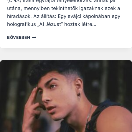
(CNA) írása egyfajta tényellenőrzés: annak jár
utána, mennyiben tekinthetők igazaknak ezek a
híradások. Az állítás: Egy svájci kápolnában egy
holografikus „AI Jézust” hoztak létre…
A
BŐVEBBEN
CNA
VIZSGÁLATÁNAK
EREDMÉNYE:
AZ
„AI
JÉZUS”
NEM
GYÓNTAT!