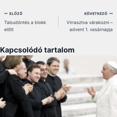
Bejegyzés
ELŐZŐ
KÖVETKEZŐ
Tabudöntés a blokk
Virrasztva várakozni –
navigáció
előtt
advent 1. vasárnapja
Kapcsolódó tartalom