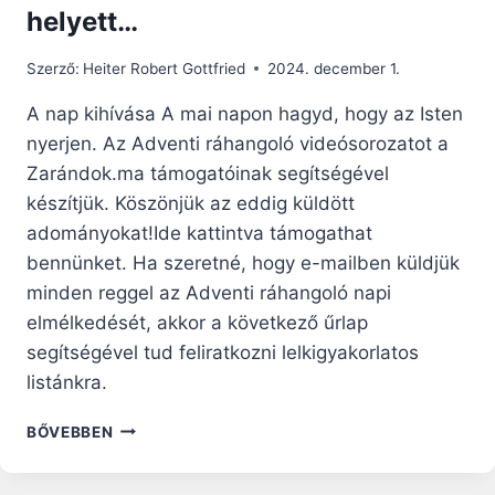
helyett…
Szerző:
Heiter Robert Gottfried
2024. december 1.
A nap kihívása A mai napon hagyd, hogy az Isten
nyerjen. Az Adventi ráhangoló videósorozatot a
Zarándok.ma támogatóinak segítségével
készítjük. Köszönjük az eddig küldött
adományokat!Ide kattintva támogathat
bennünket. Ha szeretné, hogy e-mailben küldjük
minden reggel az Adventi ráhangoló napi
elmélkedését, akkor a következő űrlap
segítségével tud feliratkozni lelkigyakorlatos
listánkra.
ADVENTI
BŐVEBBEN
RÁHANGOLÓ:
VÁSÁRLÁSI