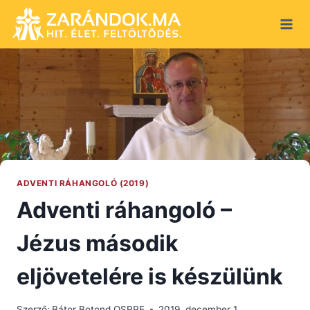
Skip
to
content
ADVENTI RÁHANGOLÓ (2019)
Adventi ráhangoló –
Jézus második
eljövetelére is készülünk
Szerző:
Bátor Botond OSPPE
2019. december 1.