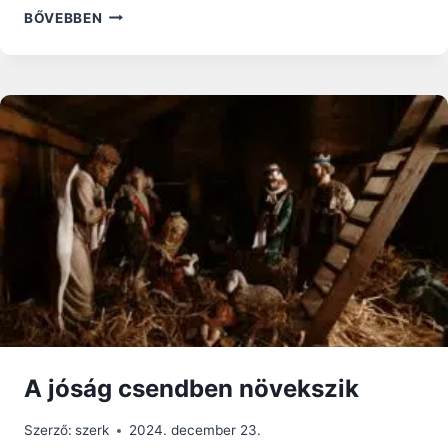
MI
BŐVEBBEN
TÖRTÉNT,
AMIKOR
EGY
TIKTOK
VÉLEMÉNYVEZÉR
KIJELENTETTE,
HOGY
Ő
ÉLETVÉDŐ?
A jóság csendben növekszik
Szerző:
szerk
2024. december 23.