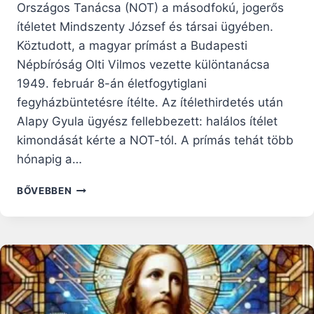
Országos Tanácsa (NOT) a másodfokú, jogerős
ítéletet Mindszenty József és társai ügyében.
Köztudott, a magyar prímást a Budapesti
Népbíróság Olti Vilmos vezette különtanácsa
1949. február 8-án életfogytiglani
fegyházbüntetésre ítélte. Az ítélethirdetés után
Alapy Gyula ügyész fellebbezett: halálos ítélet
kimondását kérte a NOT-tól. A prímás tehát több
hónapig a…
MINDSZENTY
BŐVEBBEN
JÓZSEF
ÉS
AZ
ÍRÁSTUDÓ
ÁRULÁSA