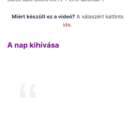
Miért készült ez a videó?
A válaszért kattints
ide
.
A nap kihívása
Élj úgy ma, minthogy ha
vendégváró lennél. Bármikor
megérkezhet a vendég, a mi Urunk
Jézus Krisztus.